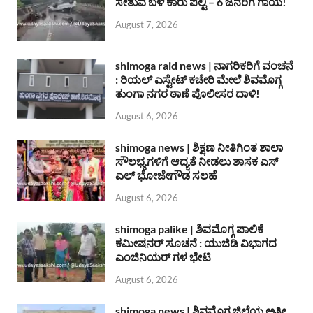
ಸೇತುವೆ ಬಳಿ ಕಾರು ಪಲ್ಟಿ – 6 ಜನರಿಗೆ ಗಾಯ!
August 7, 2026
shimoga raid news | ನಾಗರಿಕರಿಗೆ ವಂಚನೆ
: ರಿಯಲ್ ಎಸ್ಟೇಟ್ ಕಚೇರಿ ಮೇಲೆ ಶಿವಮೊಗ್ಗ
ತುಂಗಾ ನಗರ ಠಾಣೆ ಪೊಲೀಸರ ದಾಳಿ!
August 6, 2026
shimoga news | ಶಿಕ್ಷಣ ನೀತಿಗಿಂತ ಶಾಲಾ
ಸೌಲಭ್ಯಗಳಿಗೆ ಆದ್ಯತೆ ನೀಡಲು ಶಾಸಕ ಎಸ್
ಎಲ್ ಭೋಜೇಗೌಡ ಸಲಹೆ
August 6, 2026
shimoga palike | ಶಿವಮೊಗ್ಗ ಪಾಲಿಕೆ
ಕಮೀಷನರ್ ಸೂಚನೆ : ಯುಜಿಡಿ ವಿಭಾಗದ
ಎಂಜಿನಿಯರ್ ಗಳ ಭೇಟಿ
August 6, 2026
shimoga news | ಶಿವಮೊಗ್ಗ ಜಿಲ್ಲೆಯ ಅತೀ