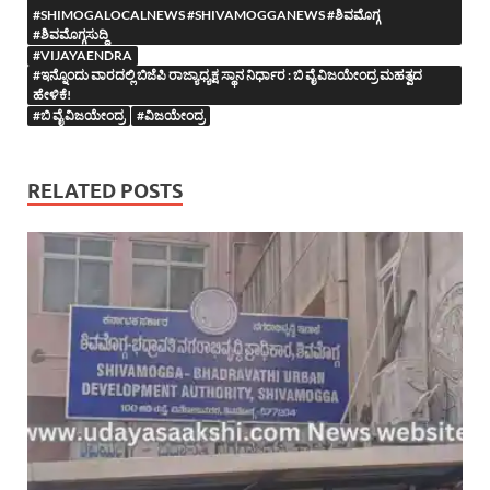
#SHIMOGALOCALNEWS #SHIVAMOGGANEWS #ಶಿವಮೊಗ್ಗ
#ಶಿವಮೊಗ್ಗಸುದ್ದಿ
#VIJAYAENDRA
#ಇನ್ನೊಂದು ವಾರದಲ್ಲಿ ಬಿಜೆಪಿ ರಾಜ್ಯಾಧ್ಯಕ್ಷ ಸ್ಥಾನ ನಿರ್ಧಾರ : ಬಿ ವೈ ವಿಜಯೇಂದ್ರ ಮಹತ್ವದ
ಹೇಳಿಕೆ!
#ಬಿ ವೈ ವಿಜಯೇಂದ್ರ
#ವಿಜಯೇಂದ್ರ
RELATED POSTS