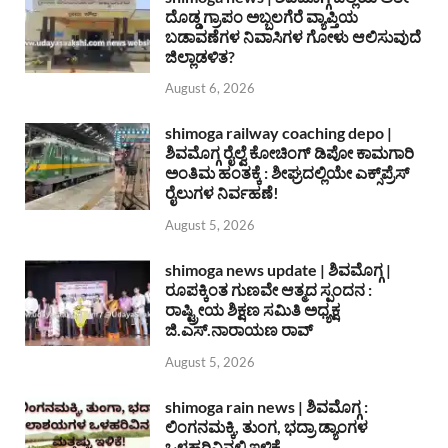
ದೊಡ್ಡ ಗ್ರಾಪಂ ಅಬ್ಬಲಗೆರೆ ವ್ಯಾಪ್ತಿಯ
ಬಡಾವಣೆಗಳ ನಿವಾಸಿಗಳ ಗೋಳು ಆಲಿಸುವುದೆ
ಜಿಲ್ಲಾಡಳಿತ?
August 6, 2026
shimoga railway coaching depo |
ಶಿವಮೊಗ್ಗ ರೈಲ್ವೆ ಕೋಚಿಂಗ್ ಡಿಪೋ ಕಾಮಗಾರಿ
ಅಂತಿಮ ಹಂತಕ್ಕೆ : ಶೀಘ್ರದಲ್ಲಿಯೇ ಎಕ್ಸ್‌ಪ್ರೆಸ್
ರೈಲುಗಳ ನಿರ್ವಹಣೆ!
August 5, 2026
shimoga news update | ಶಿವಮೊಗ್ಗ |
ರೂಪಕ್ಕಿಂತ ಗುಣವೇ ಆತ್ಮದ ಸ್ಪಂದನ :
ರಾಷ್ಟ್ರೀಯ ಶಿಕ್ಷಣ ಸಮಿತಿ ಅಧ್ಯಕ್ಷ
ಜಿ.ಎಸ್.ನಾರಾಯಣ ರಾವ್
August 5, 2026
shimoga rain news | ಶಿವಮೊಗ್ಗ :
ಲಿಂಗನಮಕ್ಕಿ, ತುಂಗ, ಭದ್ರಾ ಡ್ಯಾಂಗಳ
ಒಳಹರಿವಿನಲ್ಲಿ ಇಳಿಕೆ