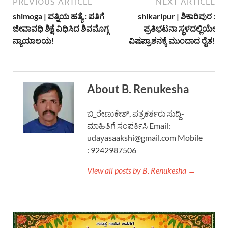
PREVIOUS ARTICLE
NEXT ARTICLE
shimoga | ಪತ್ನಿಯ ಹತ್ಯೆ : ಪತಿಗೆ
shikaripur | ಶಿಕಾರಿಪುರ :
ಜೀವಾವಧಿ ಶಿಕ್ಷೆ ವಿಧಿಸಿದ ಶಿವಮೊಗ್ಗ
ಪ್ರತಿಭಟನಾ ಸ್ಥಳದಲ್ಲಿಯೇ
ನ್ಯಾಯಾಲಯ!
ವಿಷಪ್ರಾಶನಕ್ಕೆ ಮುಂದಾದ ರೈತ!
About B. Renukesha
ಬಿ_ರೇಣುಕೇಶ್, ಪತ್ರಕರ್ತರು ಸುದ್ದಿ-
ಮಾಹಿತಿಗೆ ಸಂಪರ್ಕಿಸಿ Email:
udayasaakshi@gmail.com Mobile
: 9242987506
View all posts by B. Renukesha →