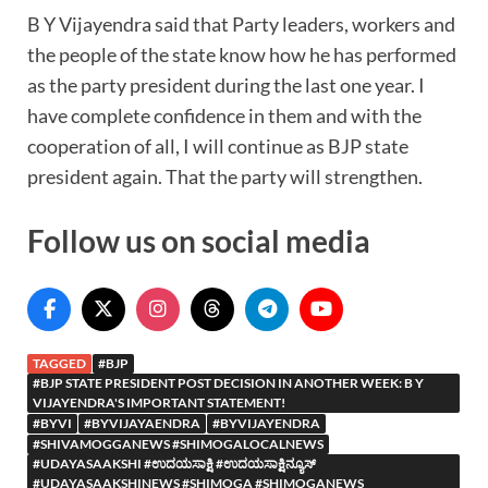
B Y Vijayendra said that Party leaders, workers and
the people of the state know how he has performed
as the party president during the last one year. I
have complete confidence in them and with the
cooperation of all, I will continue as BJP state
president again. That the party will strengthen.
Follow us on social media
TAGGED
#BJP
#BJP STATE PRESIDENT POST DECISION IN ANOTHER WEEK: B Y
VIJAYENDRA'S IMPORTANT STATEMENT!
#BYVI
#BYVIJAYAENDRA
#BYVIJAYENDRA
#SHIVAMOGGANEWS #SHIMOGALOCALNEWS
#UDAYASAAKSHI #ಉದಯಸಾಕ್ಷಿ #ಉದಯಸಾಕ್ಷಿನ್ಯೂಸ್
#UDAYASAAKSHINEWS #SHIMOGA #SHIMOGANEWS