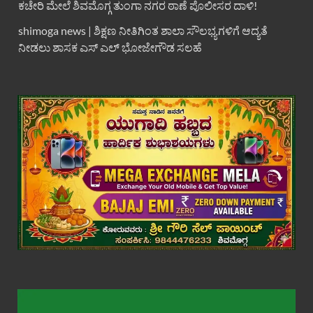
ಕಚೇರಿ ಮೇಲೆ ಶಿವಮೊಗ್ಗ ತುಂಗಾ ನಗರ ಠಾಣೆ ಪೊಲೀಸರ ದಾಳಿ!
shimoga news | ಶಿಕ್ಷಣ ನೀತಿಗಿಂತ ಶಾಲಾ ಸೌಲಭ್ಯಗಳಿಗೆ ಆದ್ಯತೆ
ನೀಡಲು ಶಾಸಕ ಎಸ್ ಎಲ್ ಭೋಜೇಗೌಡ ಸಲಹೆ