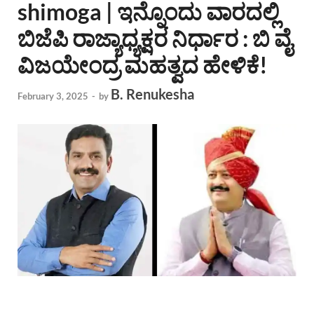
shimoga | ಇನ್ನೊಂದು ವಾರದಲ್ಲಿ
ಬಿಜೆಪಿ ರಾಜ್ಯಾಧ್ಯಕ್ಷರ ನಿರ್ಧಾರ : ಬಿ ವೈ
ವಿಜಯೇಂದ್ರ ಮಹತ್ವದ ಹೇಳಿಕೆ!
B. Renukesha
February 3, 2025
-
by