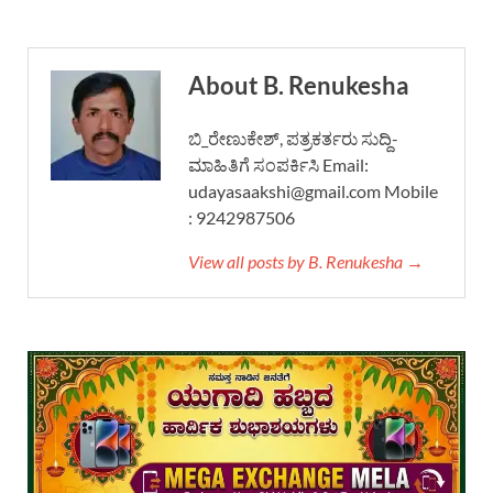
About B. Renukesha
ಬಿ_ರೇಣುಕೇಶ್, ಪತ್ರಕರ್ತರು ಸುದ್ದಿ-
ಮಾಹಿತಿಗೆ ಸಂಪರ್ಕಿಸಿ Email:
udayasaakshi@gmail.com Mobile
: 9242987506
View all posts by B. Renukesha →