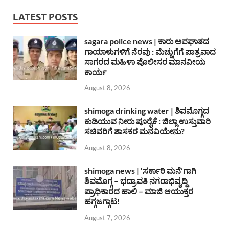
LATEST POSTS
sagara police news | ಕಾರು ಅಪಘಾತದ
ಗಾಯಾಳುಗಳಿಗೆ ನೆರವು : ಮೆಚ್ಚುಗೆಗೆ ಪಾತ್ರವಾದ
ಸಾಗರದ ಮಹಿಳಾ ಪೊಲೀಸರ ಮಾನವೀಯ
ಕಾರ್ಯ
August 8, 2026
shimoga drinking water | ಶಿವಮೊಗ್ಗದ
ಕುಡಿಯುವ ನೀರು ಪೂರೈಕೆ : ಜಿಲ್ಲಾ ಉಸ್ತುವಾರಿ
ಸಚಿವರಿಗೆ ಶಾಸಕರ ಮನವಿಯೇನು?
August 8, 2026
shimoga news | ‘ಸರ್ಕಾರಿ ಮನೆ’ಗಾಗಿ
ಶಿವಮೊಗ್ಗ – ಭದ್ರಾವತಿ ನಗರಾಭಿವೃದ್ದಿ
ಪ್ರಾಧಿಕಾರದ ಹಾಲಿ – ಮಾಜಿ ಆಯುಕ್ತರ
ಹಗ್ಗಜಗ್ಗಾಟ!
August 7, 2026