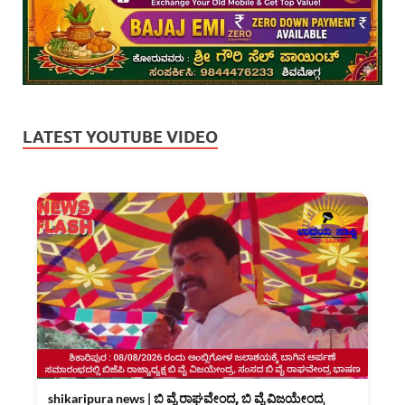
LATEST YOUTUBE VIDEO
shikaripura news | ಬಿ ವೈ ರಾಘವೇಂದ್ರ, ಬಿ ವೈ ವಿಜಯೇಂದ್ರ