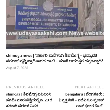
shimoga news | ‘ಸರ್ಕಾರಿ ಮನೆ’ಗಾಗಿ ಶಿವಮೊಗ್ಗ – ಭದ್ರಾವತಿ
ನಗರಾಭಿವೃದ್ದಿ ಪ್ರಾಧಿಕಾರದ ಹಾಲಿ – ಮಾಜಿ ಆಯುಕ್ತರ ಹಗ್ಗಜಗ್ಗಾಟ!
August 7, 2026
PREVIOUS ARTICLE
NEXT ARTICLE
shimoga | ಶಿವಮೊಗ್ಗ ಎಪಿಎಂಸಿ
bengaluru | ಬೆಂಗಳೂರು :
ಸಗಟು ಮಾರುಕಟ್ಟೆಯಲ್ಲಿ ಏ. 20 ರ
ನಿವೃತ್ತ ಡಿಜಿ – ಐಜಿಪಿ ಓಂ ಪ್ರಕಾಶ್
ತರಕಾರಿ ಬೆಲೆಗಳ ವಿವರ
ರಾವ್ ಭೀಕರ ಕೊಲೆ!