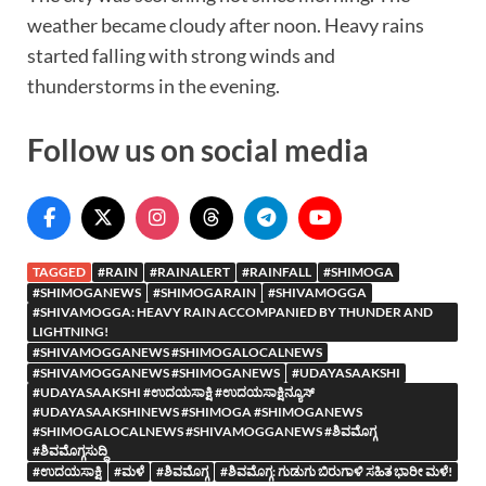
weather became cloudy after noon. Heavy rains
started falling with strong winds and
thunderstorms in the evening.
Follow us on social media
TAGGED
#RAIN
#RAINALERT
#RAINFALL
#SHIMOGA
#SHIMOGANEWS
#SHIMOGARAIN
#SHIVAMOGGA
#SHIVAMOGGA: HEAVY RAIN ACCOMPANIED BY THUNDER AND
LIGHTNING!
#SHIVAMOGGANEWS #SHIMOGALOCALNEWS
#SHIVAMOGGANEWS #SHIMOGANEWS
#UDAYASAAKSHI
#UDAYASAAKSHI #ಉದಯಸಾಕ್ಷಿ #ಉದಯಸಾಕ್ಷಿನ್ಯೂಸ್
#UDAYASAAKSHINEWS #SHIMOGA #SHIMOGANEWS
#SHIMOGALOCALNEWS #SHIVAMOGGANEWS #ಶಿವಮೊಗ್ಗ
#ಶಿವಮೊಗ್ಗಸುದ್ದಿ
#ಉದಯಸಾಕ್ಷಿ
#ಮಳೆ
#ಶಿವಮೊಗ್ಗ
#ಶಿವಮೊಗ್ಗ: ಗುಡುಗು ಬಿರುಗಾಳಿ ಸಹಿತ ಭಾರೀ ಮಳೆ!