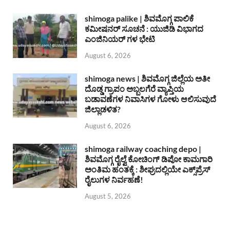
shimoga palike | ಶಿವಮೊಗ್ಗ ಪಾಲಿಕೆ
ಕಮೀಷನರ್ ಸೂಚನೆ : ಯುಜಿಡಿ ವಿಭಾಗದ
ಎಂಜಿನಿಯರ್ ಗಳ ಭೇಟಿ
August 6, 2026
shimoga news | ಶಿವಮೊಗ್ಗ ಜಿಲ್ಲೆಯ ಅತೀ
ದೊಡ್ಡ ಗ್ರಾಪಂ ಅಬ್ಬಲಗೆರೆ ವ್ಯಾಪ್ತಿಯ
ಬಡಾವಣೆಗಳ ನಿವಾಸಿಗಳ ಗೋಳು ಆಲಿಸುವುದೆ
ಜಿಲ್ಲಾಡಳಿತ?
August 6, 2026
shimoga railway coaching depo |
ಶಿವಮೊಗ್ಗ ರೈಲ್ವೆ ಕೋಚಿಂಗ್ ಡಿಪೋ ಕಾಮಗಾರಿ
ಅಂತಿಮ ಹಂತಕ್ಕೆ : ಶೀಘ್ರದಲ್ಲಿಯೇ ಎಕ್ಸ್‌ಪ್ರೆಸ್
ರೈಲುಗಳ ನಿರ್ವಹಣೆ!
August 5, 2026