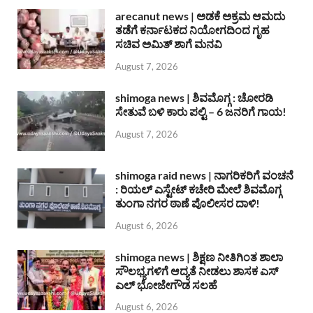
arecanut news | ಅಡಕೆ ಅಕ್ರಮ ಆಮದು
ತಡೆಗೆ ಕರ್ನಾಟಕದ ನಿಯೋಗದಿಂದ ಗೃಹ
ಸಚಿವ ಅಮಿತ್ ಶಾಗೆ ಮನವಿ
August 7, 2026
shimoga news | ಶಿವಮೊಗ್ಗ : ಚೋರಡಿ
ಸೇತುವೆ ಬಳಿ ಕಾರು ಪಲ್ಟಿ – 6 ಜನರಿಗೆ ಗಾಯ!
August 7, 2026
shimoga raid news | ನಾಗರಿಕರಿಗೆ ವಂಚನೆ
: ರಿಯಲ್ ಎಸ್ಟೇಟ್ ಕಚೇರಿ ಮೇಲೆ ಶಿವಮೊಗ್ಗ
ತುಂಗಾ ನಗರ ಠಾಣೆ ಪೊಲೀಸರ ದಾಳಿ!
August 6, 2026
shimoga news | ಶಿಕ್ಷಣ ನೀತಿಗಿಂತ ಶಾಲಾ
ಸೌಲಭ್ಯಗಳಿಗೆ ಆದ್ಯತೆ ನೀಡಲು ಶಾಸಕ ಎಸ್
ಎಲ್ ಭೋಜೇಗೌಡ ಸಲಹೆ
August 6, 2026