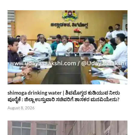
shimoga drinking water | ಶಿವಮೊಗ್ಗದ ಕುಡಿಯುವ ನೀರು
ಪೂರೈಕೆ : ಜಿಲ್ಲಾ ಉಸ್ತುವಾರಿ ಸಚಿವರಿಗೆ ಶಾಸಕರ ಮನವಿಯೇನು?
August 8, 2026