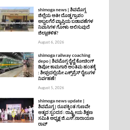
shimoga news | ಶಿವಮೊಗ್ಗ
ಜಿಲ್ಲೆಯ ಅತೀ ದೊಡ್ಡ ಗ್ರಾಪಂ
ಅಬ್ಬಲಗೆರೆ ವ್ಯಾಪ್ತಿಯ ಬಡಾವಣೆಗಳ
ನಿವಾಸಿಗಳ ಗೋಳು ಆಲಿಸುವುದೆ
ಜಿಲ್ಲಾಡಳಿತ?
August 6, 2026
shimoga railway coaching
depo | ಶಿವಮೊಗ್ಗ ರೈಲ್ವೆ ಕೋಚಿಂಗ್
ಡಿಪೋ ಕಾಮಗಾರಿ ಅಂತಿಮ ಹಂತಕ್ಕೆ
: ಶೀಘ್ರದಲ್ಲಿಯೇ ಎಕ್ಸ್‌ಪ್ರೆಸ್ ರೈಲುಗಳ
ನಿರ್ವಹಣೆ!
August 5, 2026
shimoga news update |
ಶಿವಮೊಗ್ಗ | ರೂಪಕ್ಕಿಂತ ಗುಣವೇ
ಆತ್ಮದ ಸ್ಪಂದನ : ರಾಷ್ಟ್ರೀಯ ಶಿಕ್ಷಣ
ಸಮಿತಿ ಅಧ್ಯಕ್ಷ ಜಿ.ಎಸ್.ನಾರಾಯಣ
ರಾವ್