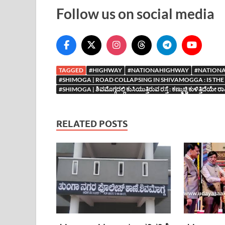
Follow us on social media
TAGGED
#HIGHWAY
#NATIONAHIGHWAY
#NATION
#SHIMOGA | ROAD COLLAPSING IN SHIVAMOGGA : IS TH
#SHIMOGA | ಶಿವಮೊಗ್ಗದಲ್ಲಿ ಕುಸಿಯುತ್ತಿರುವ ರಸ್ತೆ : ಕಣ್ಮುಚ್ಚಿ ಕುಳಿತ್ತಿದೆಯೇ ರಾ
RELATED POSTS