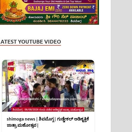
LATEST YOUTUBE VIDEO
shimoga news | ಶಿವಮೊಗ್ಗ | ಗುಡ್ಡೇಕಲ್ ಅಡಿಕೃತ್ತಿಕೆ
ಜಾತ್ರಾ ಮಹೋತ್ಸವ |