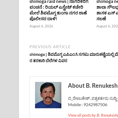
shimoga raid news | ನಾಗರಿಕರಿಗೆ
shimoga new
ವಂಚನೆ : ರಿಯಲ್ ಎಸ್ಟೇಟ್ ಕಚೇರಿ
ಶಾಲಾ ಸೌಲಭ್ಯ
ಮೇಲೆ ಶಿವಮೊಗ್ಗ ತುಂಗಾ ನಗರ ಠಾಣೆ
ಶಾಸಕ ಎಸ್
ಪೊಲೀಸರ ದಾಳಿ!
ಸಲಹೆ
August 6, 2026
August 6, 20
PREVIOUS ARTICLE
shimoga | ಶಿವಮೊಗ್ಗ ಎಪಿಎಂಸಿ ಸಗಟು ಮಾರುಕಟ್ಟೆಯಲ್ಲಿ 
ರ ತರಕಾರಿ ಬೆಲೆಗಳ ವಿವರ
About B. Renukesh
ಬಿ_ರೇಣುಕೇಶ್, ಪತ್ರಕರ್ತರು ಸುದ್
Mobile : 9242987506
View all posts by B. Renukes