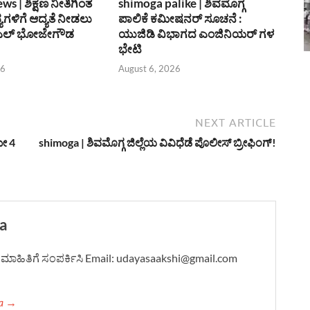
s | ಶಿಕ್ಷಣ ನೀತಿಗಿಂತ
shimoga palike | ಶಿವಮೊಗ್ಗ
ಗಳಿಗೆ ಆದ್ಯತೆ ನೀಡಲು
ಪಾಲಿಕೆ ಕಮೀಷನರ್ ಸೂಚನೆ :
 ಎಲ್ ಭೋಜೇಗೌಡ
ಯುಜಿಡಿ ವಿಭಾಗದ ಎಂಜಿನಿಯರ್ ಗಳ
ಭೇಟಿ
26
August 6, 2026
NEXT ARTICLE
ಮೇ 4
shimoga | ಶಿವಮೊಗ್ಗ ಜಿಲ್ಲೆಯ ವಿವಿಧೆಡೆ ಪೊಲೀಸ್ ಬ್ರೀಫಿಂಗ್!
a
ದಿ-ಮಾಹಿತಿಗೆ ಸಂಪರ್ಕಿಸಿ Email: udayasaakshi@gmail.com
ha →