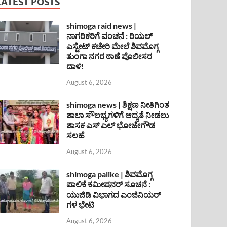
LATEST POSTS
shimoga raid news |
ನಾಗರಿಕರಿಗೆ ವಂಚನೆ : ರಿಯಲ್
ಎಸ್ಟೇಟ್ ಕಚೇರಿ ಮೇಲೆ ಶಿವಮೊಗ್ಗ
ತುಂಗಾ ನಗರ ಠಾಣೆ ಪೊಲೀಸರ
ದಾಳಿ!
August 6, 2026
shimoga news | ಶಿಕ್ಷಣ ನೀತಿಗಿಂತ
ಶಾಲಾ ಸೌಲಭ್ಯಗಳಿಗೆ ಆದ್ಯತೆ ನೀಡಲು
ಶಾಸಕ ಎಸ್ ಎಲ್ ಭೋಜೇಗೌಡ
ಸಲಹೆ
August 6, 2026
shimoga palike | ಶಿವಮೊಗ್ಗ
ಪಾಲಿಕೆ ಕಮೀಷನರ್ ಸೂಚನೆ :
ಯುಜಿಡಿ ವಿಭಾಗದ ಎಂಜಿನಿಯರ್
ಗಳ ಭೇಟಿ
August 6, 2026