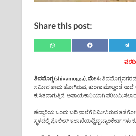
Share this post:
ವರದಿ 
ಶಿವಮೊಗ್ಗ (shivamogga), ಮೇ 4:
ಶಿವಮೊಗ್ಗ ನಗರ
ಸಮೀಪ ಹಾದು ಹೋಗಿರುವ, ತುಂಗಾ ಮೇಲ್ದಂಡೆ ನಾಲೆ ಸೇ
ಕುಸಿತವಾಗುತ್ತಿದೆ. ಅಪಾಯಕಾರಿಯಾಗಿ ಪರಿಣಮಿಸಲಾರ
ಹೆದ್ಧಾರಿಯ ಒಂದು ಬದಿ ನಾಲೆಗೆ ನಿರ್ಮಿಸಿರುವ ತಡೆಗ
ಸ್ಥಳದಲ್ಲಿ ಪೊಲೀಸ್ ಇಲಾಖೆಯಿಟ್ಟಿದ್ದ ಬ್ಯಾರಿಕೇಡ್ ಗಳು