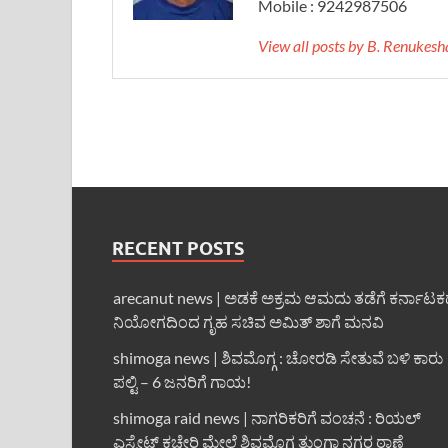
Mobile : 9242987506
View all posts by B. Renukes
RECENT POSTS
arecanut news | ಅಡಕೆ ಅಕ್ರಮ ಆಮದು ತಡೆಗೆ ಕರ್ನಾಟ
ನಿಯೋಗದಿಂದ ಗೃಹ ಸಚಿವ ಅಮಿತ್ ಶಾಗೆ ಮನವಿ
shimoga news | ಶಿವಮೊಗ್ಗ : ಚೋರಡಿ ಸೇತುವೆ ಬಳಿ ಕಾರು
ಪಲ್ಟಿ – 6 ಜನರಿಗೆ ಗಾಯ!
shimoga raid news | ನಾಗರಿಕರಿಗೆ ವಂಚನೆ : ರಿಯಲ್
ಎಸ್ಟೇಟ್ ಕಚೇರಿ ಮೇಲೆ ಶಿವಮೊಗ್ಗ ತುಂಗಾ ನಗರ ಠಾಣೆ