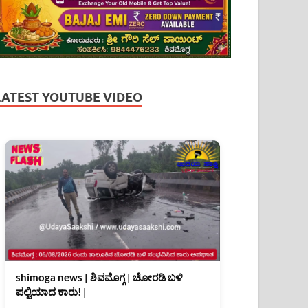
LATEST YOUTUBE VIDEO
shimoga news | ಶಿವಮೊಗ್ಗ | ಚೋರಡಿ ಬಳಿ
ಪಲ್ಟಿಯಾದ ಕಾರು! |