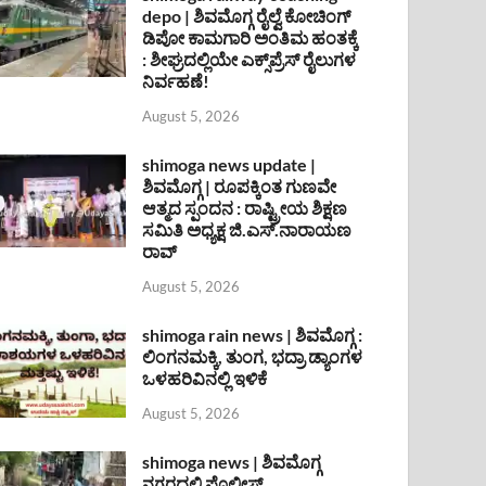
depo | ಶಿವಮೊಗ್ಗ ರೈಲ್ವೆ ಕೋಚಿಂಗ್
ಡಿಪೋ ಕಾಮಗಾರಿ ಅಂತಿಮ ಹಂತಕ್ಕೆ
: ಶೀಘ್ರದಲ್ಲಿಯೇ ಎಕ್ಸ್‌ಪ್ರೆಸ್ ರೈಲುಗಳ
ನಿರ್ವಹಣೆ!
August 5, 2026
shimoga news update |
ಶಿವಮೊಗ್ಗ | ರೂಪಕ್ಕಿಂತ ಗುಣವೇ
ಆತ್ಮದ ಸ್ಪಂದನ : ರಾಷ್ಟ್ರೀಯ ಶಿಕ್ಷಣ
ಸಮಿತಿ ಅಧ್ಯಕ್ಷ ಜಿ.ಎಸ್.ನಾರಾಯಣ
ರಾವ್
August 5, 2026
shimoga rain news | ಶಿವಮೊಗ್ಗ :
ಲಿಂಗನಮಕ್ಕಿ, ತುಂಗ, ಭದ್ರಾ ಡ್ಯಾಂಗಳ
ಒಳಹರಿವಿನಲ್ಲಿ ಇಳಿಕೆ
August 5, 2026
shimoga news | ಶಿವಮೊಗ್ಗ
ನಗರದಲ್ಲಿ ಪೊಲೀಸ್