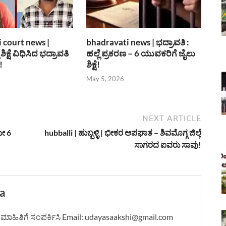
 court news |
bhadravati news | ಭದ್ರಾವತಿ :
 ಶಿಕ್ಷೆ ವಿಧಿಸಿದ ಭದ್ರಾವತಿ
ಹಲ್ಲೆ ಪ್ರಕರಣ – 6 ಯುವಕರಿಗೆ ಜೈಲು
!
ಶಿಕ್ಷೆ!
May 5, 2026
NEXT ARTICLE
ಮೇ 6
hubballi | ಹುಬ್ಬಳ್ಳಿ | ಭೀಕರ ಅಪಘಾತ – ಶಿವಮೊಗ್ಗ ಜಿಲ್ಲೆ
ಸಾಗರದ ಐವರು ಸಾವು!
a
ದಿ-ಮಾಹಿತಿಗೆ ಸಂಪರ್ಕಿಸಿ Email: udayasaakshi@gmail.com