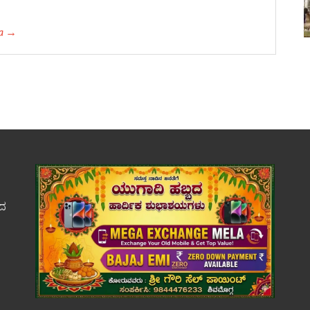
ha →
ಕದ