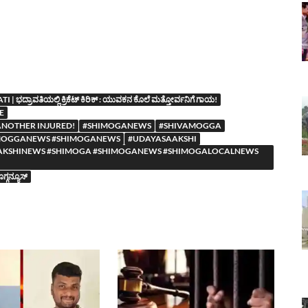
 ಭದ್ರಾವತಿಯಲ್ಲಿ ಕ್ರಿಕೆಟ್ ಕಿರಿಕ್ : ಯುವಕನ ಕೊಲೆ ಮತ್ತೋರ್ವನಿಗೆ ಗಾಯ!
E
ANOTHER INJURED!
#SHIMOGANEWS
#SHIVAMOGGA
MOGGANEWS #SHIMOGANEWS
#UDAYASAAKSHI
YASAAKSHINEWS #SHIMOGA #SHIMOGANEWS #SHIMOGALOCALNEWS
್ಗನ್ಯೂಸ್