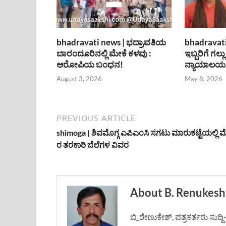
bhadravati news | ಭದ್ರಾವತಿಯ
bhadravati
ಬಾರಂದೂರಿನಲ್ಲಿ ಮೇಕೆ ಕಳವು :
ಇಬ್ಬರಿಗೆ ಗಲ್ಲು
ಆರೋಪಿಯ ಬಂಧನ!
ನ್ಯಾಯಾಲಯ
August 3, 2026
May 8, 2026
PREVIOUS ARTICLE
shimoga | ಶಿವಮೊಗ್ಗ ಎಪಿಎಂಸಿ ಸಗಟು ಮಾರುಕಟ್ಟೆಯಲ್ಲಿ 
ರ ತರಕಾರಿ ಬೆಲೆಗಳ ವಿವರ
About B. Renukesh
ಬಿ_ರೇಣುಕೇಶ್, ಪತ್ರಕರ್ತರು ಸುದ್