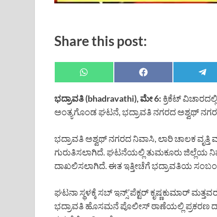
Share this post:
ಭದ್ರಾವತಿ (bhadravathi), ಮೇ 6:
ಕ್ರಿಕೆಟ್ ವಿಚಾ
ಅಂತ್ಯಗೊಂಡ ಘಟನೆ, ಭದ್ರಾವತಿ ನಗರದ ಅಶ್ವಥ್ ನಗರದಲ್ಲ
ಭದ್ರಾವತಿ ಅಶ್ವಥ್ ನಗರದ ನಿವಾಸಿ, ಲಾರಿ ಚಾಲಕ ವೃತ
ಗುರುತಿಸಲಾಗಿದೆ. ಘಟನೆಯಲ್ಲಿ ತುಮಕೂರು ಜಿಲ್ಲೆಯ ನ
ದಾಖಲಿಸಲಾಗಿದೆ. ಈತ ಇತ್ತೀಚೆಗೆ ಭದ್ರಾವತಿಯ ಸಂಬಂಧ
ಘಟನಾ ಸ್ಥಳಕ್ಕೆ ಸಬ್ ಇನ್ಸ್’ಪೆಕ್ಟರ್ ಕೃಷ್ಣಕುಮಾರ್ ಮತ್
ಭದ್ರಾವತಿ ಹೊಸಮನೆ ಪೊಲೀಸ್ ಠಾಣೆಯಲ್ಲಿ ಪ್ರಕರಣ ದ