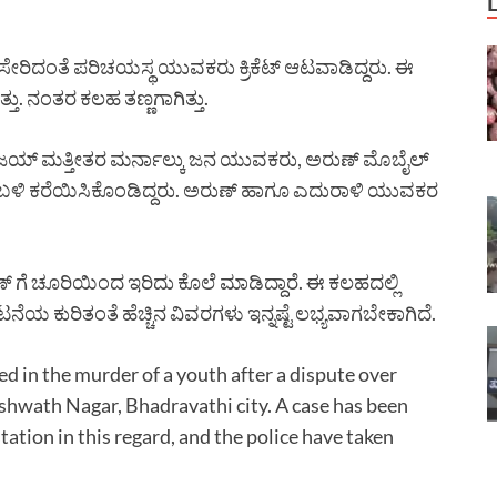
ೇರಿದಂತೆ ಪರಿಚಯಸ್ಥ ಯುವಕರು ಕ್ರಿಕೆಟ್ ಆಟವಾಡಿದ್ದರು. ಈ
ಿತ್ತು. ನಂತರ ಕಲಹ ತಣ್ಣಗಾಗಿತ್ತು.
 ಸಂಜಯ್ ಮತ್ತೀತರ ಮರ್ನಾಲ್ಕು ಜನ ಯುವಕರು, ಅರುಣ್ ಮೊಬೈಲ್
ಕ್ ಬಳಿ ಕರೆಯಿಸಿಕೊಂಡಿದ್ದರು. ಅರುಣ್ ಹಾಗೂ ಎದುರಾಳಿ ಯುವಕರ
್ ಗೆ ಚೂರಿಯಿಂದ ಇರಿದು ಕೊಲೆ ಮಾಡಿದ್ದಾರೆ. ಈ ಕಲಹದಲ್ಲಿ
ನೆಯ ಕುರಿತಂತೆ ಹೆಚ್ಚಿನ ವಿವರಗಳು ಇನ್ನಷ್ಟೆ ಲಭ್ಯವಾಗಬೇಕಾಗಿದೆ.
d in the murder of a youth after a dispute over
 Ashwath Nagar, Bhadravathi city. A case has been
ation in this regard, and the police have taken