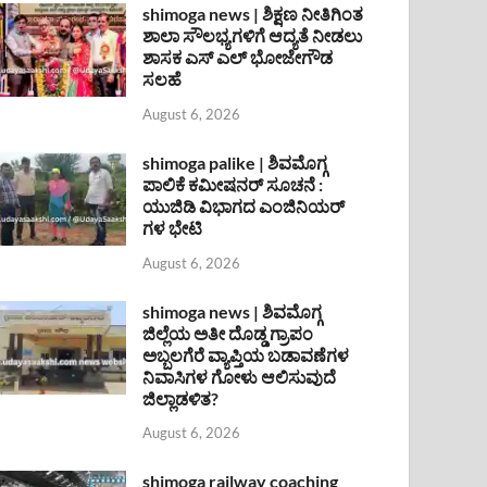
shimoga news | ಶಿಕ್ಷಣ ನೀತಿಗಿಂತ
ಶಾಲಾ ಸೌಲಭ್ಯಗಳಿಗೆ ಆದ್ಯತೆ ನೀಡಲು
ಶಾಸಕ ಎಸ್ ಎಲ್ ಭೋಜೇಗೌಡ
ಸಲಹೆ
August 6, 2026
shimoga palike | ಶಿವಮೊಗ್ಗ
ಪಾಲಿಕೆ ಕಮೀಷನರ್ ಸೂಚನೆ :
ಯುಜಿಡಿ ವಿಭಾಗದ ಎಂಜಿನಿಯರ್
ಗಳ ಭೇಟಿ
August 6, 2026
shimoga news | ಶಿವಮೊಗ್ಗ
ಜಿಲ್ಲೆಯ ಅತೀ ದೊಡ್ಡ ಗ್ರಾಪಂ
ಅಬ್ಬಲಗೆರೆ ವ್ಯಾಪ್ತಿಯ ಬಡಾವಣೆಗಳ
ನಿವಾಸಿಗಳ ಗೋಳು ಆಲಿಸುವುದೆ
ಜಿಲ್ಲಾಡಳಿತ?
August 6, 2026
shimoga railway coaching