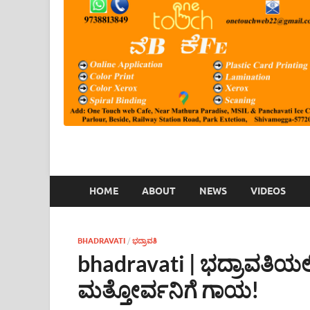
HOME
ABOUT
NEWS
VIDEOS
BHADRAVATI
/
ಭದ್ರಾವತಿ
bhadravati | ಭದ್ರಾವತಿಯಲ್ಲಿ
ಮತ್ತೋರ್ವನಿಗೆ ಗಾಯ!