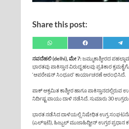
Share this post:
ನವದೆಹಲಿ (delhi), ಮೇ 7:
ಜಮ್ಮುಕಾಶ್ಮೀರದ ಪಹಲ್ಗಾ
ಭಾರತವು ಪಾಕಿಸ್ತಾನ ವಿರುದ್ದ ಹಲವು ಪ್ರತಿಕಾರ ಕ್ರಮಕೈ
‘ಆಪರೇಷನ್ ಸಿಂಧೂರ’ ಕಾರ್ಯಾಚರಣೆ ಆರಂಭಿಸಿದೆ.
ಪಾಕ್ ಆಕ್ರಮಿತ ಕಾಶ್ಮೀರ ಹಾಗೂ ಪಾಕಿಸ್ತಾನದಲ್ಲಿರ
ನಿರ್ದಿಷ್ಟ ವಾಯು ದಾಳಿ ನಡೆಸಿದೆ. ಸುಮಾರು 30 ಉಗ್ರರು
ಭಾರತ ನಡೆಸಿದ ದಾಳಿಯಲ್ಲಿ ನಿಷೇಧಿತ ಉಗ್ರ ಸಂಘಟನೆ
(ಎಲ್ಇಟಿ), ಹಿಜ್ಬುಲ್ ಮುಜಾಹಿದ್ದೀನ್ ಉಗ್ರರ ಪ್ರಧಾನ 