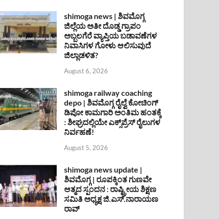
shimoga news | ಶಿವಮೊಗ್ಗ
ಜಿಲ್ಲೆಯ ಅತೀ ದೊಡ್ಡ ಗ್ರಾಪಂ
ಅಬ್ಬಲಗೆರೆ ವ್ಯಾಪ್ತಿಯ ಬಡಾವಣೆಗಳ
ನಿವಾಸಿಗಳ ಗೋಳು ಆಲಿಸುವುದೆ
ಜಿಲ್ಲಾಡಳಿತ?
August 6, 2026
shimoga railway coaching
depo | ಶಿವಮೊಗ್ಗ ರೈಲ್ವೆ ಕೋಚಿಂಗ್
ಡಿಪೋ ಕಾಮಗಾರಿ ಅಂತಿಮ ಹಂತಕ್ಕೆ
: ಶೀಘ್ರದಲ್ಲಿಯೇ ಎಕ್ಸ್‌ಪ್ರೆಸ್ ರೈಲುಗಳ
ನಿರ್ವಹಣೆ!
August 5, 2026
shimoga news update |
ಶಿವಮೊಗ್ಗ | ರೂಪಕ್ಕಿಂತ ಗುಣವೇ
ಆತ್ಮದ ಸ್ಪಂದನ : ರಾಷ್ಟ್ರೀಯ ಶಿಕ್ಷಣ
ಸಮಿತಿ ಅಧ್ಯಕ್ಷ ಜಿ.ಎಸ್.ನಾರಾಯಣ
ರಾವ್