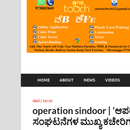
HOME
ABOUT
NEWS
VIDEOS
ದೆಹಲಿ / DELHI
operation sindoor | ‘ಆಪ
ಸಂಘಟನೆಗಳ ಮುಖ್ಯ ಕಚೇರಿಗಳ