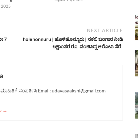
, 2025
NEXT ARTICLE
ಮೇ 7
holehonnuru | ಹೊಳೆಹೊನ್ನೂರು | ನಕಲಿ ಬಂಗಾರ ನೀಡಿ
ಲಕ್ಷಾಂತರ ರೂ. ವಂಚಿಸಿದ್ದ ಆರೋಪಿ ಸೆರೆ!
a
ದಿ-ಮಾಹಿತಿಗೆ ಸಂಪರ್ಕಿಸಿ Email: udayasaakshi@gmail.com
ha →