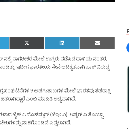
ಮ್ ನಲ್ಲಿ ನಾಗರೀಕರ ಮೇಲೆ ಉಗ್ರರು ನಡೆಸಿದ ದಾಳಿಯ ನಂತರ,
ಗೊಂಡಿತ್ತು. ಇದೀಗ ಭಾರತೀಯ ಸೇನೆ ಅದಿಕೃತವಾಗಿ ಪಾಕ್ ವಿರುದ್ದ
ುವ ಉಗ್ರ ಸಂಘಟನೆಗಳ 9 ಅಡಗುತಾಣಗಳ ಮೇಲೆ ಭಾರತವು ತಡರಾತ್ರಿ
 ಹತರಾಗಿದ್ದಾರೆ ಎಂಬ ಮಾಹಿತಿ ಲಭ್ಯವಾಗಿದೆ.
ಗಳಾದ ಜೈಶ್ ಎ ಮೊಹಮ್ಮದ್ (ಜೆಇಎಂ), ಲಷ್ಕರ್ ಎ ತೊಯ್ಬಾ
ಕಚೇರಿಗಳನ್ನು ನಾಶಗೊಂಡಿವೆ ಎನ್ನಲಾಗಿದೆ.