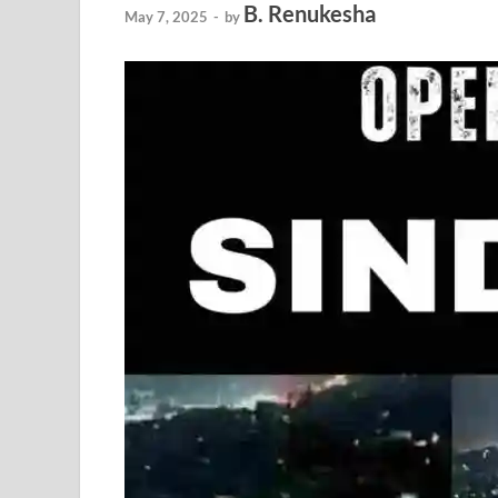
B. Renukesha
May 7, 2025
-
by