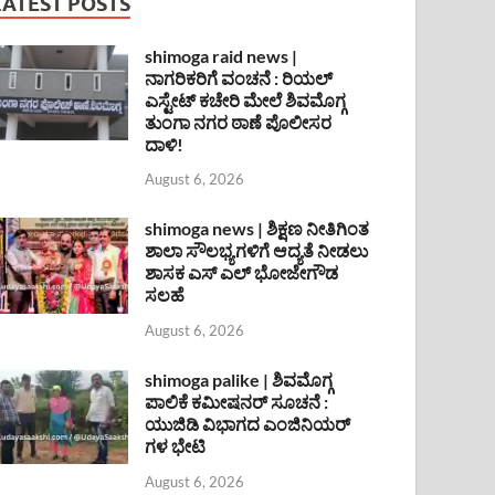
LATEST POSTS
shimoga raid news |
ನಾಗರಿಕರಿಗೆ ವಂಚನೆ : ರಿಯಲ್
ಎಸ್ಟೇಟ್ ಕಚೇರಿ ಮೇಲೆ ಶಿವಮೊಗ್ಗ
ತುಂಗಾ ನಗರ ಠಾಣೆ ಪೊಲೀಸರ
ದಾಳಿ!
August 6, 2026
shimoga news | ಶಿಕ್ಷಣ ನೀತಿಗಿಂತ
ಶಾಲಾ ಸೌಲಭ್ಯಗಳಿಗೆ ಆದ್ಯತೆ ನೀಡಲು
ಶಾಸಕ ಎಸ್ ಎಲ್ ಭೋಜೇಗೌಡ
ಸಲಹೆ
August 6, 2026
shimoga palike | ಶಿವಮೊಗ್ಗ
ಪಾಲಿಕೆ ಕಮೀಷನರ್ ಸೂಚನೆ :
ಯುಜಿಡಿ ವಿಭಾಗದ ಎಂಜಿನಿಯರ್
ಗಳ ಭೇಟಿ
August 6, 2026