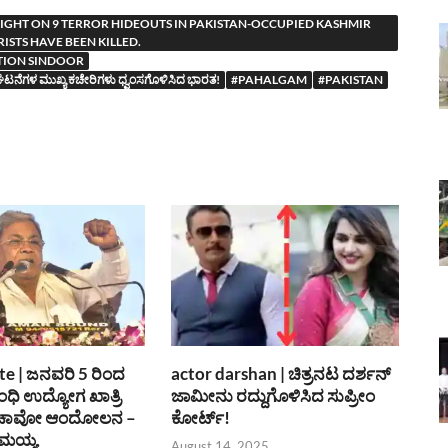
 NIGHT ON 9 TERROR HIDEOUTS IN PAKISTAN-OCCUPIED KASHMIR
ISTS HAVE BEEN KILLED.
TION SINDOOR
ನೆಗಳ ಮುಖ್ಯ ಕಚೇರಿಗಳು ಧ್ವಂಸಗೊಳಿಸಿದ ಭಾರತ!
#PAHALGAM
#PAKISTAN
e | ಜನವರಿ 5 ರಿಂದ
actor darshan | ಚಿತ್ರನಟ ದರ್ಶನ್
ಂಧಿ ಉದ್ಯೋಗ ಖಾತ್ರಿ
ಜಾಮೀನು ರದ್ದುಗೊಳಿಸಿದ ಸುಪ್ರೀಂ
ಚಾವೋ ಆಂದೋಲನ –
ಕೋರ್ಟ್!
ಾಮಯ್ಯ
August 14, 2025