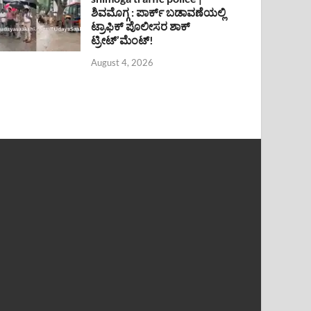
ಶಿವಮೊಗ್ಗ : ಪಾರ್ಕ್ ಬಡಾವಣೆಯಲ್ಲಿ
ಟ್ರಾಫಿಕ್ ಪೊಲೀಸರ ಶಾಕ್
ಟ್ರೀಟ್’ಮೆಂಟ್!
August 4, 2026