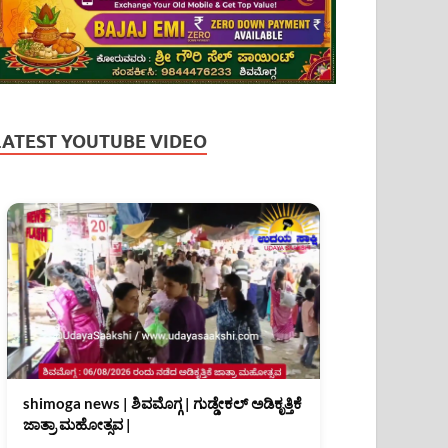
LATEST YOUTUBE VIDEO
shimoga news | ಶಿವಮೊಗ್ಗ | ಗುಡ್ಡೇಕಲ್ ಅಡಿಕೃತ್ತಿಕೆ
ಜಾತ್ರಾ ಮಹೋತ್ಸವ |