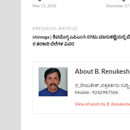
May 11, 2026
December 27
PREVIOUS ARTICLE
shimoga | ಶಿವಮೊಗ್ಗ ಎಪಿಎಂಸಿ ಸಗಟು ಮಾರುಕಟ್ಟೆಯಲ್ಲಿ 
ರ ತರಕಾರಿ ಬೆಲೆಗಳ ವಿವರ
About B. Renukesh
ಬಿ_ರೇಣುಕೇಶ್, ಪತ್ರಕರ್ತರು ಸುದ್
Mobile : 9242987506
View all posts by B. Renukes