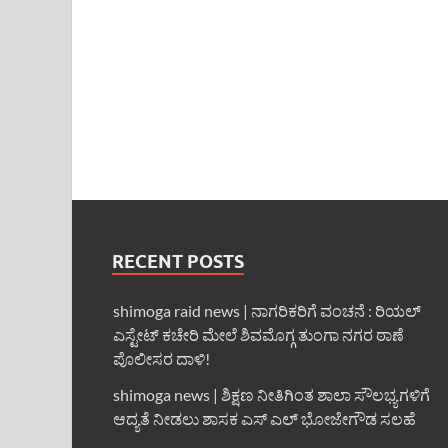
RECENT POSTS
shimoga raid news | ನಾಗರಿಕರಿಗೆ ವಂಚನೆ : ರಿಯಲ್
ಎಸ್ಟೇಟ್ ಕಚೇರಿ ಮೇಲೆ ಶಿವಮೊಗ್ಗ ತುಂಗಾ ನಗರ ಠಾಣೆ
ಪೊಲೀಸರ ದಾಳಿ!
shimoga news | ಶಿಕ್ಷಣ ನೀತಿಗಿಂತ ಶಾಲಾ ಸೌಲಭ್ಯಗಳಿಗೆ
ಆದ್ಯತೆ ನೀಡಲು ಶಾಸಕ ಎಸ್ ಎಲ್ ಭೋಜೇಗೌಡ ಸಲಹೆ