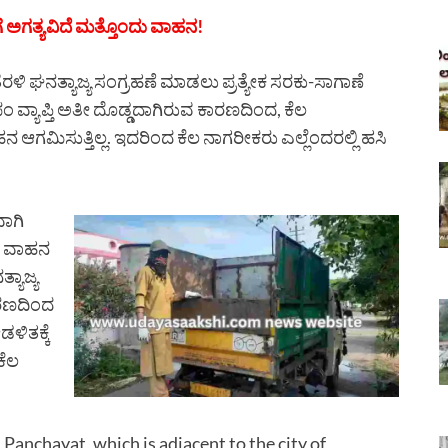
ಗೆ ಅಗತ್ಯವಿದೆ ಮತ್ತೊಂದು ವಾಹನ!
ನೆಗೆ ತೆರಳಿ ಘನತ್ಯಾಜ್ಯ ಸಂಗ್ರಹಣೆ ಮಾಡಲು ಪ್ರತ್ಯೇಕ ಸರಕು-ಸಾಗಾಣೆ
ಪಂ ವ್ಯಾಪ್ತಿ ಅತೀ ದೊಡ್ಡದಾಗಿರುವ ಕಾರಣದಿಂದ, ಕೆಲ
ನ ಆಗಮಿಸುತ್ತಿಲ್ಲ. ಇದರಿಂದ ಕೆಲ ನಾಗರೀಕರು ಎಲ್ಲೆಂದರಲ್ಲಿ ಹಸಿ
ಾಗಿ
ಾಲ ವಾಹನ
್ಯಾಜ್ಯ
ಾರಣದಿಂದ
ಡಳಿತಕ್ಕೆ
ಕೆಲ
nchayat, which is adjacent to the city of