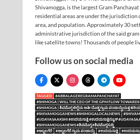
Shivamogga, is the largest Gram Panchayat in
residential areas are under the jurisdiction 
area, and population. Approximately 30 sett
administrative jurisdiction of the said gra
like satellite towns! Thousands of people li
Follow us on social media
TAGGED
#ABBALAGEREGRAMAPANCHAYAT
#SHIMOGA | WILL THE CEO OF THE GPM FLOW TOWARDS 
#SHIMOGA | ಶಿವಮೊಗ್ಗ ಜಿಲ್ಲೆಯ ಅತೀ ದೊಡ್ಡ ಗ್ರಾಮ ಪಂಚಾಯ್ತಿಯತ್ತ ಹರಿಯುವ
#SHIVAMOGGANEWS #SHIMOGALOCALNEWS
#SHIVA
#UDAYASAAKSHI #ಉದಯಸಾಕ್ಷಿ #ಉದಯಸಾಕ್ಷಿನ್ಯೂಸ್ #UDA
#SHIVAMOGGANEWS #ಶಿವಮೊಗ್ಗ #ಶಿವಮೊಗ್ಗಸುದ್ದಿ
#ಅಬ್ಬಲಗೆರೆ
#ಅಬ್ಬಲಗೆರೆ ಗ್ರಾಮ ಪಂಚಾಯ್ತಿ
#ಉದಯಸಾಕ್ಷಿ
#ಉದಯಸಾಕ್ಷಿ