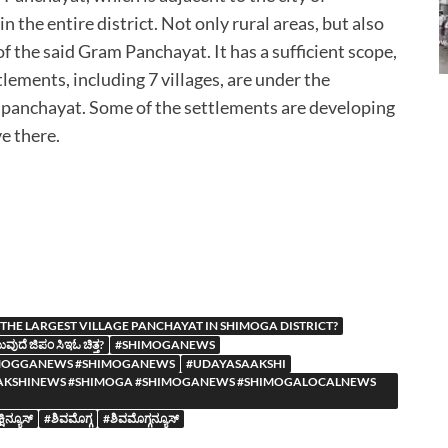
 the entire district. Not only rural areas, but also
of the said Gram Panchayat. It has a sufficient scope,
lements, including 7 villages, are under the
m panchayat. Some of the settlements are developing
ve there.
THE LARGEST VILLAGE PANCHAYAT IN SHIMOGA DISTRICT?
ುದೆ ಜಿಪಂ ಸಿಇಓ ಚಿತ್ತ?
#SHIMOGANEWS
MOGGANEWS #SHIMOGANEWS
#UDAYASAAKSHI
YASAAKSHINEWS #SHIMOGA #SHIMOGANEWS #SHIMOGALOCALNEWS
ನ್ಯೂಸ್
#ಶಿವಮೊಗ್ಗ
#ಶಿವಮೊಗ್ಗನ್ಯೂಸ್