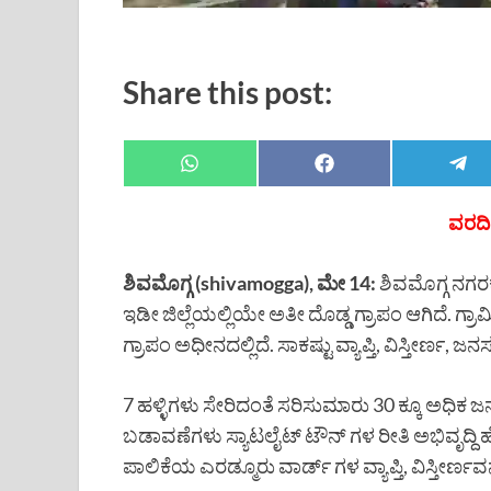
Share this post:
ವರದಿ 
ಶಿವಮೊಗ್ಗ (shivamogga), ಮೇ 14:
ಶಿವಮೊಗ್ಗ ನಗರಕ
ಇಡೀ ಜಿಲ್ಲೆಯಲ್ಲಿಯೇ ಅತೀ ದೊಡ್ಡ ಗ್ರಾಪಂ ಆಗಿದೆ. ಗ್
ಗ್ರಾಪಂ ಅಧೀನದಲ್ಲಿದೆ. ಸಾಕಷ್ಟು ವ್ಯಾಪ್ತಿ, ವಿಸ್ತೀರ್ಣ, ಜ
7 ಹಳ್ಳಿಗಳು ಸೇರಿದಂತೆ ಸರಿಸುಮಾರು 30 ಕ್ಕೂ ಅಧಿಕ ಜ
ಬಡಾವಣೆಗಳು ಸ್ಯಾಟಲೈಟ್ ಟೌನ್ ಗಳ ರೀತಿ ಅಭಿವೃದ್ದಿ ಹೊಂ
ಪಾಲಿಕೆಯ ಎರಡ್ಮೂರು ವಾರ್ಡ್ ಗಳ ವ್ಯಾಪ್ತಿ, ವಿಸ್ತೀರ್