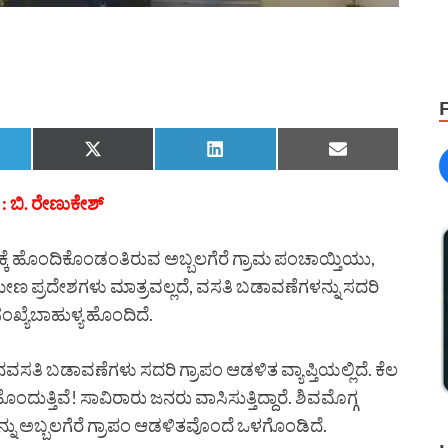
: ಬಿ. ರೇಣುಕೇಶ್
್ಕೆ ಹೊಂದಿಕೊಂಡಂತಿರುವ ಅಬ್ಬಲಗೆರೆ ಗ್ರಾಮ ಪಂಚಾಯ್ತಿಯು,
ರಾಮೀಣ ಪ್ರದೇಶಗಳು ಮಾತ್ರವಲ್ಲದೆ, ವಸತಿ ಬಡಾವಣೆಗಳನ್ನು ಸದರಿ
ನಸಂಖ್ಯೆಬಾಹುಳ್ಯ ಹೊಂದಿದೆ.
ನವಸತಿ ಬಡಾವಣೆಗಳು ಸದರಿ ಗ್ರಾಪಂ ಆಡಳಿತ ವ್ಯಾಪ್ತಿಯಲ್ಲಿದೆ. ಕೆಲ
ದುತ್ತಿವೆ! ಸಾವಿರಾರು ಜನರು ವಾಸಿಸುತ್ತಿದ್ದಾರೆ. ಶಿವಮೊಗ್ಗ
ಣವನ್ನು ಅಬ್ಬಲಗೆರೆ ಗ್ರಾಪಂ ಆಡಳಿತವೊಂದೆ ಒಳಗೊಂಡಿದೆ.