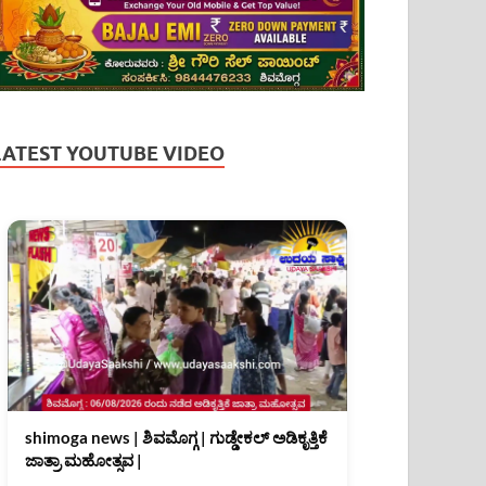
LATEST YOUTUBE VIDEO
shimoga news | ಶಿವಮೊಗ್ಗ | ಗುಡ್ಡೇಕಲ್ ಅಡಿಕೃತ್ತಿಕೆ
ಜಾತ್ರಾ ಮಹೋತ್ಸವ |