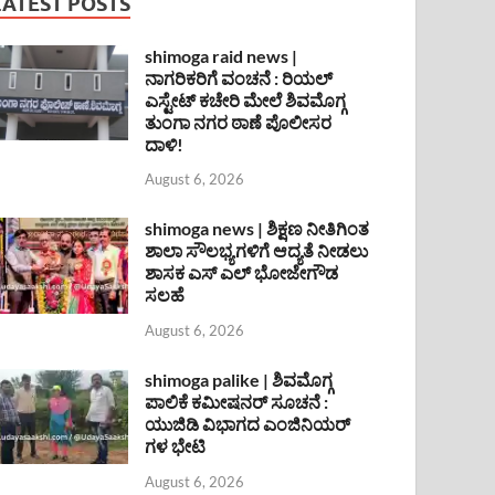
LATEST POSTS
shimoga raid news |
ನಾಗರಿಕರಿಗೆ ವಂಚನೆ : ರಿಯಲ್
ಎಸ್ಟೇಟ್ ಕಚೇರಿ ಮೇಲೆ ಶಿವಮೊಗ್ಗ
ತುಂಗಾ ನಗರ ಠಾಣೆ ಪೊಲೀಸರ
ದಾಳಿ!
August 6, 2026
shimoga news | ಶಿಕ್ಷಣ ನೀತಿಗಿಂತ
ಶಾಲಾ ಸೌಲಭ್ಯಗಳಿಗೆ ಆದ್ಯತೆ ನೀಡಲು
ಶಾಸಕ ಎಸ್ ಎಲ್ ಭೋಜೇಗೌಡ
ಸಲಹೆ
August 6, 2026
shimoga palike | ಶಿವಮೊಗ್ಗ
ಪಾಲಿಕೆ ಕಮೀಷನರ್ ಸೂಚನೆ :
ಯುಜಿಡಿ ವಿಭಾಗದ ಎಂಜಿನಿಯರ್
ಗಳ ಭೇಟಿ
August 6, 2026