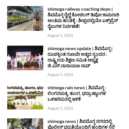
shimoga railway coaching depo |
ಶಿವಮೊಗ್ಗ ರೈಲ್ವೆ ಕೋಚಿಂಗ್ ಡಿಪೋ ಕಾಮಗಾರಿ
ಅಂತಿಮ ಹಂತಕ್ಕೆ : ಶೀಘ್ರದಲ್ಲಿಯೇ ಎಕ್ಸ್‌ಪ್ರೆಸ್
ರೈಲುಗಳ ನಿರ್ವಹಣೆ!
August 5, 2026
shimoga news update | ಶಿವಮೊಗ್ಗ |
ರೂಪಕ್ಕಿಂತ ಗುಣವೇ ಆತ್ಮದ ಸ್ಪಂದನ :
ರಾಷ್ಟ್ರೀಯ ಶಿಕ್ಷಣ ಸಮಿತಿ ಅಧ್ಯಕ್ಷ
ಜಿ.ಎಸ್.ನಾರಾಯಣ ರಾವ್
August 5, 2026
shimoga rain news | ಶಿವಮೊಗ್ಗ :
ಲಿಂಗನಮಕ್ಕಿ, ತುಂಗ, ಭದ್ರಾ ಡ್ಯಾಂಗಳ
ಒಳಹರಿವಿನಲ್ಲಿ ಇಳಿಕೆ
August 5, 2026
shimoga news | ಶಿವಮೊಗ್ಗ ನಗರದಲ್ಲಿ
ಪೊಲೀಸ್ ಭದ್ರತೆಯೊಂದಿಗೆ ಹಂದಿಗಳ ಸೆರೆ