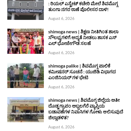
: ರಿಯಲ್ ಎಸ್ಟೇಟ್ ಕಚೇರಿ ಮೇಲೆ ಶಿವಮೊಗ್ಗ
ತುಂಗಾ ನಗರ ಠಾಣೆ ಪೊಲೀಸರ ದಾಳಿ!
August 6, 2026
shimoga news | ಶಿಕ್ಷಣ ನೀತಿಗಿಂತ ಶಾಲಾ
ಸೌಲಭ್ಯಗಳಿಗೆ ಆದ್ಯತೆ ನೀಡಲು ಶಾಸಕ ಎಸ್
ಎಲ್ ಭೋಜೇಗೌಡ ಸಲಹೆ
August 6, 2026
shimoga palike | ಶಿವಮೊಗ್ಗ ಪಾಲಿಕೆ
ಕಮೀಷನರ್ ಸೂಚನೆ : ಯುಜಿಡಿ ವಿಭಾಗದ
ಎಂಜಿನಿಯರ್ ಗಳ ಭೇಟಿ
August 6, 2026
shimoga news | ಶಿವಮೊಗ್ಗ ಜಿಲ್ಲೆಯ ಅತೀ
ದೊಡ್ಡ ಗ್ರಾಪಂ ಅಬ್ಬಲಗೆರೆ ವ್ಯಾಪ್ತಿಯ
ಬಡಾವಣೆಗಳ ನಿವಾಸಿಗಳ ಗೋಳು ಆಲಿಸುವುದೆ
ಜಿಲ್ಲಾಡಳಿತ?
August 6, 2026