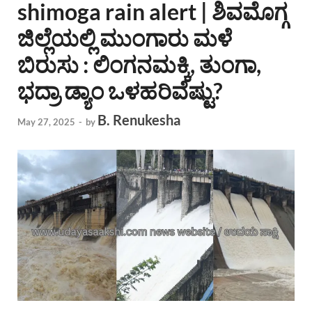
shimoga rain alert | ಶಿವಮೊಗ್ಗ
ಜಿಲ್ಲೆಯಲ್ಲಿ ಮುಂಗಾರು ಮಳೆ
ಬಿರುಸು : ಲಿಂಗನಮಕ್ಕಿ, ತುಂಗಾ,
ಭದ್ರಾ ಡ್ಯಾಂ ಒಳಹರಿವೆಷ್ಟು?
B. Renukesha
May 27, 2025
-
by