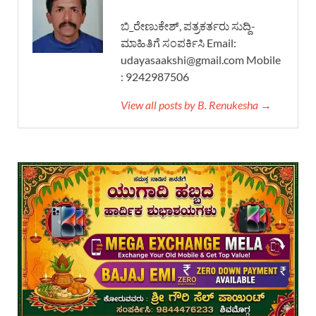
ಬಿ_ರೇಣುಕೇಶ್, ಪತ್ರಕರ್ತರು ಸುದ್ದಿ-
ಮಾಹಿತಿಗೆ ಸಂಪರ್ಕಿಸಿ Email:
udayasaakshi@gmail.com Mobile
: 9242987506
View all posts by B. Renukesha →