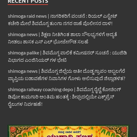
RECENT POSTS
shimoga raid news | ನಾಗರಿಕರಿಗೆ ವಂಚನೆ : ರಿಯಲ್ ಎಸ್ಟೇಟ್
ಕಚೇರಿ ಮೇಲೆ ಶಿವಮೊಗ್ಗ ತುಂಗಾ ನಗರ ಠಾಣೆ ಪೊಲೀಸರ ದಾಳಿ!
shimoga news | ಶಿಕ್ಷಣ ನೀತಿಗಿಂತ ಶಾಲಾ ಸೌಲಭ್ಯಗಳಿಗೆ ಆದ್ಯತೆ
ನೀಡಲು ಶಾಸಕ ಎಸ್ ಎಲ್ ಭೋಜೇಗೌಡ ಸಲಹೆ
shimoga palike | ಶಿವಮೊಗ್ಗ ಪಾಲಿಕೆ ಕಮೀಷನರ್ ಸೂಚನೆ : ಯುಜಿಡಿ
ವಿಭಾಗದ ಎಂಜಿನಿಯರ್ ಗಳ ಭೇಟಿ
shimoga news | ಶಿವಮೊಗ್ಗ ಜಿಲ್ಲೆಯ ಅತೀ ದೊಡ್ಡ ಗ್ರಾಪಂ ಅಬ್ಬಲಗೆರೆ
ವ್ಯಾಪ್ತಿಯ ಬಡಾವಣೆಗಳ ನಿವಾಸಿಗಳ ಗೋಳು ಆಲಿಸುವುದೆ ಜಿಲ್ಲಾಡಳಿತ?
shimoga railway coaching depo | ಶಿವಮೊಗ್ಗ ರೈಲ್ವೆ ಕೋಚಿಂಗ್
ಡಿಪೋ ಕಾಮಗಾರಿ ಅಂತಿಮ ಹಂತಕ್ಕೆ : ಶೀಘ್ರದಲ್ಲಿಯೇ ಎಕ್ಸ್‌ಪ್ರೆಸ್
ರೈಲುಗಳ ನಿರ್ವಹಣೆ!