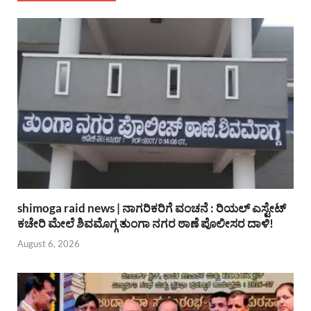
shimoga raid news | ನಾಗರಿಕರಿಗೆ ವಂಚನೆ : ರಿಯಲ್ ಎಸ್ಟೇಟ್
ಕಚೇರಿ ಮೇಲೆ ಶಿವಮೊಗ್ಗ ತುಂಗಾ ನಗರ ಠಾಣೆ ಪೊಲೀಸರ ದಾಳಿ!
August 6, 2026