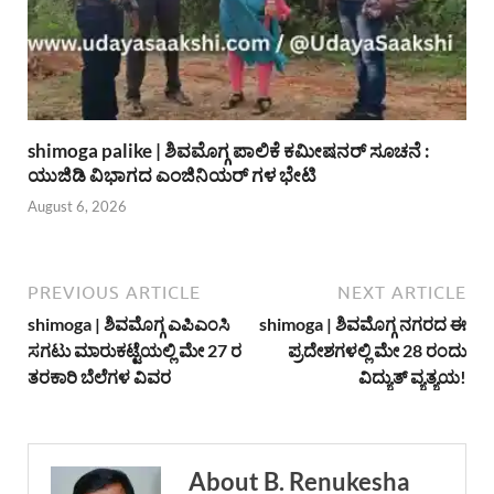
shimoga palike | ಶಿವಮೊಗ್ಗ ಪಾಲಿಕೆ ಕಮೀಷನರ್ ಸೂಚನೆ :
ಯುಜಿಡಿ ವಿಭಾಗದ ಎಂಜಿನಿಯರ್ ಗಳ ಭೇಟಿ
August 6, 2026
PREVIOUS ARTICLE
NEXT ARTICLE
shimoga | ಶಿವಮೊಗ್ಗ ಎಪಿಎಂಸಿ
shimoga | ಶಿವಮೊಗ್ಗ ನಗರದ ಈ
ಸಗಟು ಮಾರುಕಟ್ಟೆಯಲ್ಲಿ ಮೇ 27 ರ
ಪ್ರದೇಶಗಳಲ್ಲಿ ಮೇ 28 ರಂದು
ತರಕಾರಿ ಬೆಲೆಗಳ ವಿವರ
ವಿದ್ಯುತ್ ವ್ಯತ್ಯಯ!
About B. Renukesha