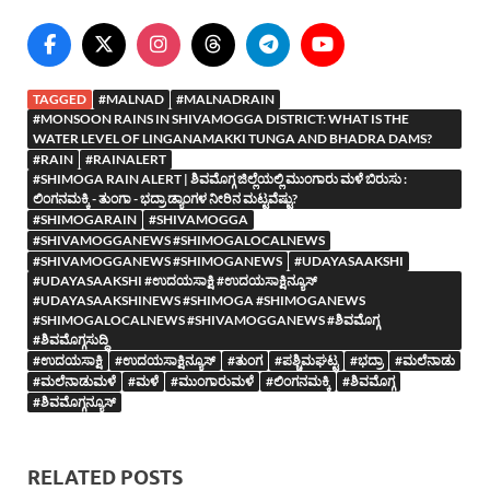
TAGGED
#MALNAD
#MALNADRAIN
#MONSOON RAINS IN SHIVAMOGGA DISTRICT: WHAT IS THE
WATER LEVEL OF LINGANAMAKKI TUNGA AND BHADRA DAMS?
#RAIN
#RAINALERT
#SHIMOGA RAIN ALERT | ಶಿವಮೊಗ್ಗ ಜಿಲ್ಲೆಯಲ್ಲಿ ಮುಂಗಾರು ಮಳೆ ಬಿರುಸು :
ಲಿಂಗನಮಕ್ಕಿ - ತುಂಗಾ - ಭದ್ರಾ ಡ್ಯಾಂಗಳ ನೀರಿನ ಮಟ್ಟವೆಷ್ಟು?
#SHIMOGARAIN
#SHIVAMOGGA
#SHIVAMOGGANEWS #SHIMOGALOCALNEWS
#SHIVAMOGGANEWS #SHIMOGANEWS
#UDAYASAAKSHI
#UDAYASAAKSHI #ಉದಯಸಾಕ್ಷಿ #ಉದಯಸಾಕ್ಷಿನ್ಯೂಸ್
#UDAYASAAKSHINEWS #SHIMOGA #SHIMOGANEWS
#SHIMOGALOCALNEWS #SHIVAMOGGANEWS #ಶಿವಮೊಗ್ಗ
#ಶಿವಮೊಗ್ಗಸುದ್ದಿ
#ಉದಯಸಾಕ್ಷಿ
#ಉದಯಸಾಕ್ಷಿನ್ಯೂಸ್
#ತುಂಗ
#ಪಶ್ಚಿಮಘಟ್ಟ
#ಭದ್ರಾ
#ಮಲೆನಾಡು
#ಮಲೆನಾಡುಮಳೆ
#ಮಳೆ
#ಮುಂಗಾರುಮಳೆ
#ಲಿಂಗನಮಕ್ಕಿ
#ಶಿವಮೊಗ್ಗ
#ಶಿವಮೊಗ್ಗನ್ಯೂಸ್
RELATED POSTS