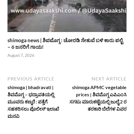
shimoga news | ಶಿವಮೊಗ್ಗ : ಚೋರಡಿ ಸೇತುವೆ ಬಳಿ ಕಾರು ಪಲ್ಟಿ
– 6 ಜನರಿಗೆ ಗಾಯ!
August 7, 2026
PREVIOUS ARTICLE
NEXT ARTICLE
shimoga | bhadravati |
shimoga APMC vegetable
ಶಿವಮೊಗ್ಗ – ಭದ್ರಾವತಿಯಲ್ಲಿ
prices | ಶಿವಮೊಗ್ಗ ಎಪಿಎಂಸಿ
ಮೂವರು ಕಣ್ಮರೆ : ಪತ್ತೆಗೆ
ಸಗಟು ಮಾರುಕಟ್ಟೆಯಲ್ಲಿ ಜುಲೈ 2 ರ
ಸಹಕರಿಸಲು ಪೊಲೀಸ್ ಇಲಾಖೆ
ತರಕಾರಿ ಬೆಲೆಗಳ ವಿವರ
ಮನವಿ