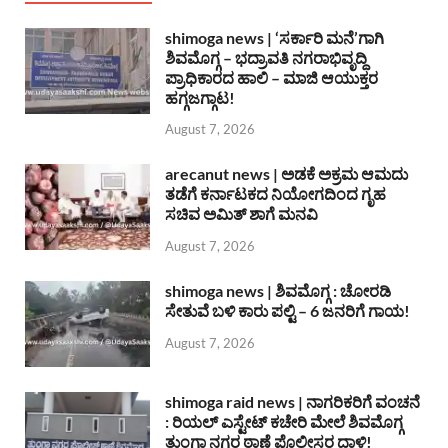
shimoga news | ‘ಸರ್ಕಾರಿ ಮನೆ’ಗಾಗಿ
ಶಿವಮೊಗ್ಗ – ಭದ್ರಾವತಿ ನಗರಾಭಿವೃದ್ದಿ
ಪ್ರಾಧಿಕಾರದ ಹಾಲಿ – ಮಾಜಿ ಆಯುಕ್ತರ
ಹಗ್ಗಜಗ್ಗಾಟ!
August 7, 2026
arecanut news | ಅಡಕೆ ಅಕ್ರಮ ಆಮದು
ತಡೆಗೆ ಕರ್ನಾಟಕದ ನಿಯೋಗದಿಂದ ಗೃಹ
ಸಚಿವ ಅಮಿತ್ ಶಾಗೆ ಮನವಿ
August 7, 2026
shimoga news | ಶಿವಮೊಗ್ಗ : ಚೋರಡಿ
ಸೇತುವೆ ಬಳಿ ಕಾರು ಪಲ್ಟಿ – 6 ಜನರಿಗೆ ಗಾಯ!
August 7, 2026
shimoga raid news | ನಾಗರಿಕರಿಗೆ ವಂಚನೆ
: ರಿಯಲ್ ಎಸ್ಟೇಟ್ ಕಚೇರಿ ಮೇಲೆ ಶಿವಮೊಗ್ಗ
ತುಂಗಾ ನಗರ ಠಾಣೆ ಪೊಲೀಸರ ದಾಳಿ!