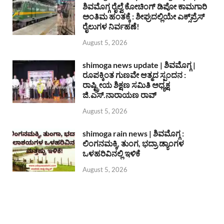
ಶಿವಮೊಗ್ಗ ರೈಲ್ವೆ ಕೋಚಿಂಗ್ ಡಿಪೋ ಕಾಮಗಾರಿ
ಅಂತಿಮ ಹಂತಕ್ಕೆ : ಶೀಘ್ರದಲ್ಲಿಯೇ ಎಕ್ಸ್‌ಪ್ರೆಸ್
ರೈಲುಗಳ ನಿರ್ವಹಣೆ!
August 5, 2026
shimoga news update | ಶಿವಮೊಗ್ಗ |
ರೂಪಕ್ಕಿಂತ ಗುಣವೇ ಆತ್ಮದ ಸ್ಪಂದನ :
ರಾಷ್ಟ್ರೀಯ ಶಿಕ್ಷಣ ಸಮಿತಿ ಅಧ್ಯಕ್ಷ
ಜಿ.ಎಸ್.ನಾರಾಯಣ ರಾವ್
August 5, 2026
shimoga rain news | ಶಿವಮೊಗ್ಗ :
ಲಿಂಗನಮಕ್ಕಿ, ತುಂಗ, ಭದ್ರಾ ಡ್ಯಾಂಗಳ
ಒಳಹರಿವಿನಲ್ಲಿ ಇಳಿಕೆ
August 5, 2026