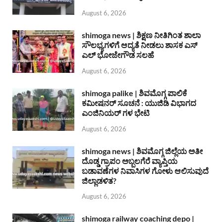
August 6, 2026
shimoga news | ಶಿಕ್ಷಣ ನೀತಿಗಿಂತ ಶಾಲಾ
ಸೌಲಭ್ಯಗಳಿಗೆ ಆದ್ಯತೆ ನೀಡಲು ಶಾಸಕ ಎಸ್
ಎಲ್ ಭೋಜೇಗೌಡ ಸಲಹೆ
August 6, 2026
shimoga palike | ಶಿವಮೊಗ್ಗ ಪಾಲಿಕೆ
ಕಮೀಷನರ್ ಸೂಚನೆ : ಯುಜಿಡಿ ವಿಭಾಗದ
ಎಂಜಿನಿಯರ್ ಗಳ ಭೇಟಿ
August 6, 2026
shimoga news | ಶಿವಮೊಗ್ಗ ಜಿಲ್ಲೆಯ ಅತೀ
ದೊಡ್ಡ ಗ್ರಾಪಂ ಅಬ್ಬಲಗೆರೆ ವ್ಯಾಪ್ತಿಯ
ಬಡಾವಣೆಗಳ ನಿವಾಸಿಗಳ ಗೋಳು ಆಲಿಸುವುದೆ
ಜಿಲ್ಲಾಡಳಿತ?
August 6, 2026
shimoga railway coaching depo |