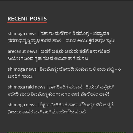
RECENT POSTS
shimoga news | ‘ಸರ್ಕಾರಿ ಮನೆ’ಗಾಗಿ ಶಿವಮೊಗ್ಗ – ಭದ್ರಾವತಿ
ನಗರಾಭಿವೃದ್ದಿ ಪ್ರಾಧಿಕಾರದ ಹಾಲಿ – ಮಾಜಿ ಆಯುಕ್ತರ ಹಗ್ಗಜಗ್ಗಾಟ!
arecanut news | ಅಡಕೆ ಅಕ್ರಮ ಆಮದು ತಡೆಗೆ ಕರ್ನಾಟಕದ
ನಿಯೋಗದಿಂದ ಗೃಹ ಸಚಿವ ಅಮಿತ್ ಶಾಗೆ ಮನವಿ
shimoga news | ಶಿವಮೊಗ್ಗ : ಚೋರಡಿ ಸೇತುವೆ ಬಳಿ ಕಾರು ಪಲ್ಟಿ – 6
ಜನರಿಗೆ ಗಾಯ!
shimoga raid news | ನಾಗರಿಕರಿಗೆ ವಂಚನೆ : ರಿಯಲ್ ಎಸ್ಟೇಟ್
ಕಚೇರಿ ಮೇಲೆ ಶಿವಮೊಗ್ಗ ತುಂಗಾ ನಗರ ಠಾಣೆ ಪೊಲೀಸರ ದಾಳಿ!
shimoga news | ಶಿಕ್ಷಣ ನೀತಿಗಿಂತ ಶಾಲಾ ಸೌಲಭ್ಯಗಳಿಗೆ ಆದ್ಯತೆ
ನೀಡಲು ಶಾಸಕ ಎಸ್ ಎಲ್ ಭೋಜೇಗೌಡ ಸಲಹೆ