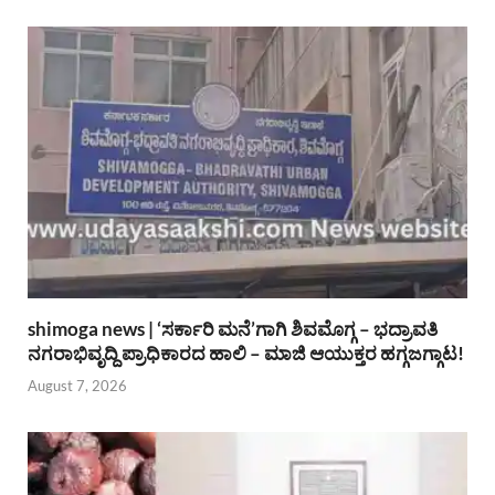
shimoga news | ‘ಸರ್ಕಾರಿ ಮನೆ’ಗಾಗಿ ಶಿವಮೊಗ್ಗ – ಭದ್ರಾವತಿ
ನಗರಾಭಿವೃದ್ದಿ ಪ್ರಾಧಿಕಾರದ ಹಾಲಿ – ಮಾಜಿ ಆಯುಕ್ತರ ಹಗ್ಗಜಗ್ಗಾಟ!
August 7, 2026