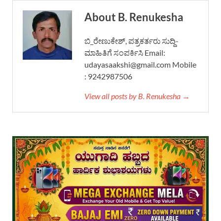
About B. Renukesha
ಬಿ_ರೇಣುಕೇಶ್, ಪತ್ರಕರ್ತರು ಸುದ್ದಿ-
ಮಾಹಿತಿಗೆ ಸಂಪರ್ಕಿಸಿ Email:
udayasaakshi@gmail.com Mobile
: 9242987506
View all posts by B. Renukesha →