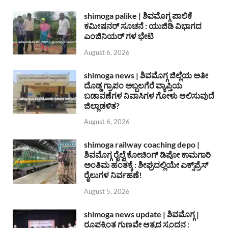
shimoga palike | ಶಿವಮೊಗ್ಗ ಪಾಲಿಕೆ
ಕಮೀಷನರ್ ಸೂಚನೆ : ಯುಜಿಡಿ ವಿಭಾಗದ
ಎಂಜಿನಿಯರ್ ಗಳ ಭೇಟಿ
August 6, 2026
shimoga news | ಶಿವಮೊಗ್ಗ ಜಿಲ್ಲೆಯ ಅತೀ
ದೊಡ್ಡ ಗ್ರಾಪಂ ಅಬ್ಬಲಗೆರೆ ವ್ಯಾಪ್ತಿಯ
ಬಡಾವಣೆಗಳ ನಿವಾಸಿಗಳ ಗೋಳು ಆಲಿಸುವುದೆ
ಜಿಲ್ಲಾಡಳಿತ?
August 6, 2026
shimoga railway coaching depo |
ಶಿವಮೊಗ್ಗ ರೈಲ್ವೆ ಕೋಚಿಂಗ್ ಡಿಪೋ ಕಾಮಗಾರಿ
ಅಂತಿಮ ಹಂತಕ್ಕೆ : ಶೀಘ್ರದಲ್ಲಿಯೇ ಎಕ್ಸ್‌ಪ್ರೆಸ್
ರೈಲುಗಳ ನಿರ್ವಹಣೆ!
August 5, 2026
shimoga news update | ಶಿವಮೊಗ್ಗ |
ರೂಪಕ್ಕಿಂತ ಗುಣವೇ ಆತ್ಮದ ಸ್ಪಂದನ :