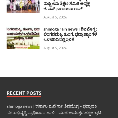
ರಾಷ್ಟ್ರೀಯ ಶಿಕ್ಷಣ ಸಮಿತಿ ಅಧ್ಯಕ್ಷ
ಜಿ.ಎಸ್.ನಾರಾಯಣ ರಾವ್
August 5, 2026
shimoga rain news | ಶಿವಮೊಗ್ಗ :
ಲಿಂಗನಮಕ್ಕಿ, ತುಂಗ, ಭದ್ರಾ ಡ್ಯಾಂಗಳ
ಒಳಹರಿವಿನಲ್ಲಿ ಇಳಿಕೆ
August 5, 2026
RECENT POSTS
shimoga news | ‘ಸರ್ಕಾರಿ ಮನೆ’ಗಾಗಿ ಶಿವಮೊಗ್ಗ – ಭದ್ರಾವತಿ
ನಗರಾಭಿವೃದ್ದಿ ಪ್ರಾಧಿಕಾರದ ಹಾಲಿ – ಮಾಜಿ ಆಯುಕ್ತರ ಹಗ್ಗಜಗ್ಗಾಟ!