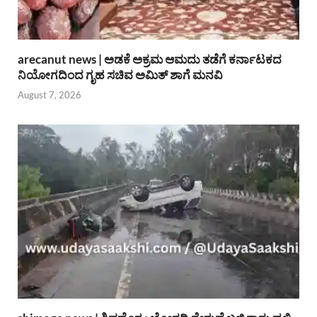
arecanut news | ಅಡಕೆ ಅಕ್ರಮ ಆಮದು ತಡೆಗೆ ಕರ್ನಾಟಕದ
ನಿಯೋಗದಿಂದ ಗೃಹ ಸಚಿವ ಅಮಿತ್ ಶಾಗೆ ಮನವಿ
August 7, 2026