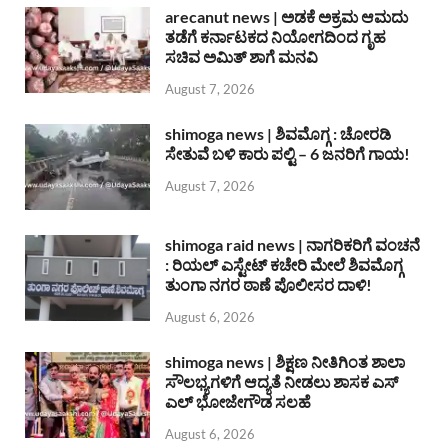
arecanut news | ಅಡಕೆ ಅಕ್ರಮ ಆಮದು
ತಡೆಗೆ ಕರ್ನಾಟಕದ ನಿಯೋಗದಿಂದ ಗೃಹ
ಸಚಿವ ಅಮಿತ್ ಶಾಗೆ ಮನವಿ
August 7, 2026
shimoga news | ಶಿವಮೊಗ್ಗ : ಚೋರಡಿ
ಸೇತುವೆ ಬಳಿ ಕಾರು ಪಲ್ಟಿ – 6 ಜನರಿಗೆ ಗಾಯ!
August 7, 2026
shimoga raid news | ನಾಗರಿಕರಿಗೆ ವಂಚನೆ
: ರಿಯಲ್ ಎಸ್ಟೇಟ್ ಕಚೇರಿ ಮೇಲೆ ಶಿವಮೊಗ್ಗ
ತುಂಗಾ ನಗರ ಠಾಣೆ ಪೊಲೀಸರ ದಾಳಿ!
August 6, 2026
shimoga news | ಶಿಕ್ಷಣ ನೀತಿಗಿಂತ ಶಾಲಾ
ಸೌಲಭ್ಯಗಳಿಗೆ ಆದ್ಯತೆ ನೀಡಲು ಶಾಸಕ ಎಸ್
ಎಲ್ ಭೋಜೇಗೌಡ ಸಲಹೆ
August 6, 2026