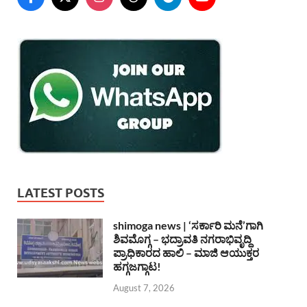
LATEST POSTS
shimoga news | ‘ಸರ್ಕಾರಿ ಮನೆ’ಗಾಗಿ
ಶಿವಮೊಗ್ಗ – ಭದ್ರಾವತಿ ನಗರಾಭಿವೃದ್ದಿ
ಪ್ರಾಧಿಕಾರದ ಹಾಲಿ – ಮಾಜಿ ಆಯುಕ್ತರ
ಹಗ್ಗಜಗ್ಗಾಟ!
August 7, 2026