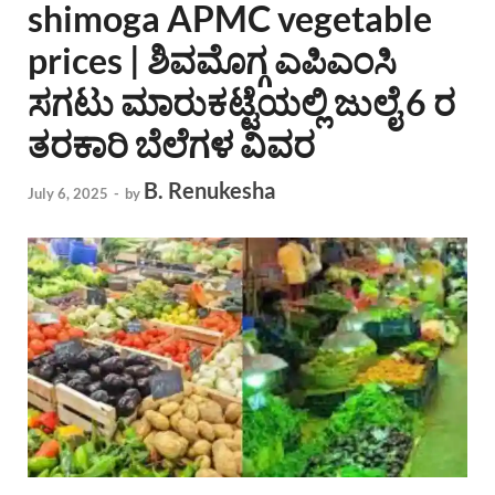
shimoga APMC vegetable
prices | ಶಿವಮೊಗ್ಗ ಎಪಿಎಂಸಿ
ಸಗಟು ಮಾರುಕಟ್ಟೆಯಲ್ಲಿ ಜುಲೈ 6 ರ
ತರಕಾರಿ ಬೆಲೆಗಳ ವಿವರ
B. Renukesha
July 6, 2025
-
by