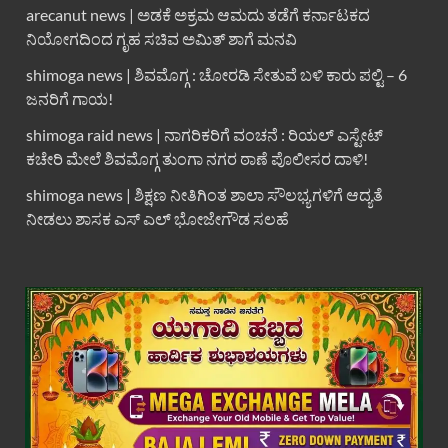
arecanut news | ಅಡಕೆ ಅಕ್ರಮ ಆಮದು ತಡೆಗೆ ಕರ್ನಾಟಕದ
ನಿಯೋಗದಿಂದ ಗೃಹ ಸಚಿವ ಅಮಿತ್ ಶಾಗೆ ಮನವಿ
shimoga news | ಶಿವಮೊಗ್ಗ : ಚೋರಡಿ ಸೇತುವೆ ಬಳಿ ಕಾರು ಪಲ್ಟಿ – 6
ಜನರಿಗೆ ಗಾಯ!
shimoga raid news | ನಾಗರಿಕರಿಗೆ ವಂಚನೆ : ರಿಯಲ್ ಎಸ್ಟೇಟ್
ಕಚೇರಿ ಮೇಲೆ ಶಿವಮೊಗ್ಗ ತುಂಗಾ ನಗರ ಠಾಣೆ ಪೊಲೀಸರ ದಾಳಿ!
shimoga news | ಶಿಕ್ಷಣ ನೀತಿಗಿಂತ ಶಾಲಾ ಸೌಲಭ್ಯಗಳಿಗೆ ಆದ್ಯತೆ
ನೀಡಲು ಶಾಸಕ ಎಸ್ ಎಲ್ ಭೋಜೇಗೌಡ ಸಲಹೆ