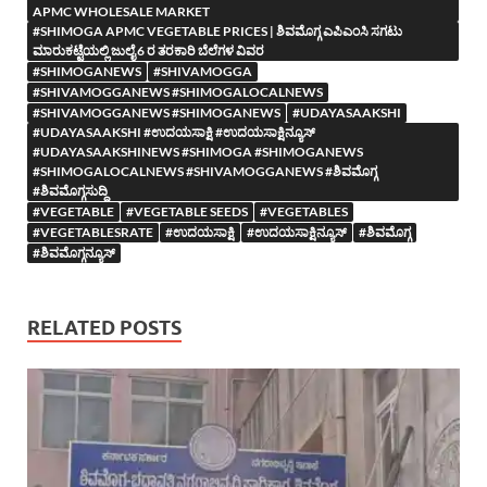
APMC WHOLESALE MARKET
#SHIMOGA APMC VEGETABLE PRICES | ಶಿವಮೊಗ್ಗ ಎಪಿಎಂಸಿ ಸಗಟು
ಮಾರುಕಟ್ಟೆಯಲ್ಲಿ ಜುಲೈ 6 ರ ತರಕಾರಿ ಬೆಲೆಗಳ ವಿವರ
#SHIMOGANEWS
#SHIVAMOGGA
#SHIVAMOGGANEWS #SHIMOGALOCALNEWS
#SHIVAMOGGANEWS #SHIMOGANEWS
#UDAYASAAKSHI
#UDAYASAAKSHI #ಉದಯಸಾಕ್ಷಿ #ಉದಯಸಾಕ್ಷಿನ್ಯೂಸ್
#UDAYASAAKSHINEWS #SHIMOGA #SHIMOGANEWS
#SHIMOGALOCALNEWS #SHIVAMOGGANEWS #ಶಿವಮೊಗ್ಗ
#ಶಿವಮೊಗ್ಗಸುದ್ದಿ
#VEGETABLE
#VEGETABLE SEEDS
#VEGETABLES
#VEGETABLESRATE
#ಉದಯಸಾಕ್ಷಿ
#ಉದಯಸಾಕ್ಷಿನ್ಯೂಸ್
#ಶಿವಮೊಗ್ಗ
#ಶಿವಮೊಗ್ಗನ್ಯೂಸ್
RELATED POSTS