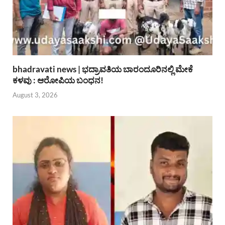
bhadravati news | ಭದ್ರಾವತಿಯ ಬಾರಂದೂರಿನಲ್ಲಿ ಮೇಕೆ
ಕಳವು : ಆರೋಪಿಯ ಬಂಧನ!
August 3, 2026