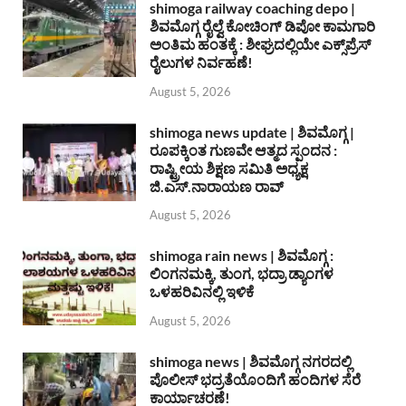
shimoga railway coaching depo |
ಶಿವಮೊಗ್ಗ ರೈಲ್ವೆ ಕೋಚಿಂಗ್ ಡಿಪೋ ಕಾಮಗಾರಿ
ಅಂತಿಮ ಹಂತಕ್ಕೆ : ಶೀಘ್ರದಲ್ಲಿಯೇ ಎಕ್ಸ್‌ಪ್ರೆಸ್
ರೈಲುಗಳ ನಿರ್ವಹಣೆ!
August 5, 2026
shimoga news update | ಶಿವಮೊಗ್ಗ |
ರೂಪಕ್ಕಿಂತ ಗುಣವೇ ಆತ್ಮದ ಸ್ಪಂದನ :
ರಾಷ್ಟ್ರೀಯ ಶಿಕ್ಷಣ ಸಮಿತಿ ಅಧ್ಯಕ್ಷ
ಜಿ.ಎಸ್.ನಾರಾಯಣ ರಾವ್
August 5, 2026
shimoga rain news | ಶಿವಮೊಗ್ಗ :
ಲಿಂಗನಮಕ್ಕಿ, ತುಂಗ, ಭದ್ರಾ ಡ್ಯಾಂಗಳ
ಒಳಹರಿವಿನಲ್ಲಿ ಇಳಿಕೆ
August 5, 2026
shimoga news | ಶಿವಮೊಗ್ಗ ನಗರದಲ್ಲಿ
ಪೊಲೀಸ್ ಭದ್ರತೆಯೊಂದಿಗೆ ಹಂದಿಗಳ ಸೆರೆ
ಕಾರ್ಯಾಚರಣೆ!