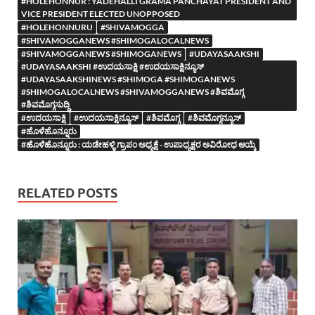
#HOLEHONNUR : YADEHALLI GRAMA PANCHAYAT PRESIDENT AND
VICE PRESIDENT ELECTED UNOPPOSED
#HOLEHONNURU
#SHIVAMOGGA
#SHIVAMOGGANEWS #SHIMOGALOCALNEWS
#SHIVAMOGGANEWS #SHIMOGANEWS
#UDAYASAAKSHI
#UDAYASAAKSHI #ಉದಯಸಾಕ್ಷಿ #ಉದಯಸಾಕ್ಷಿನ್ಯೂಸ್
#UDAYASAAKSHINEWS #SHIMOGA #SHIMOGANEWS
#SHIMOGALOCALNEWS #SHIVAMOGGANEWS #ಶಿವಮೊಗ್ಗ
#ಶಿವಮೊಗ್ಗಸುದ್ದಿ
#ಉದಯಸಾಕ್ಷಿ
#ಉದಯಸಾಕ್ಷಿನ್ಯೂಸ್
#ಶಿವಮೊಗ್ಗ
#ಶಿವಮೊಗ್ಗನ್ಯೂಸ್
#ಹೊಳೆಹೊನ್ನೂರು
#ಹೊಳೆಹೊನ್ನೂರು : ಯಡೇಹಳ್ಳಿ ಗ್ರಾಪಂ ಅಧ್ಯಕ್ಷೆ - ಉಪಾಧ್ಯಕ್ಷರ ಅವಿರೋಧ ಆಯ್ಕೆ
RELATED POSTS