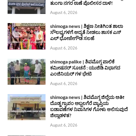
ತುಂಗಾ ನಗರ ಠಾಣೆ ಪೊಲೀಸರ ದಾಳಿ!
August 6, 2026
shimoga news | ಶಿಕ್ಷಣ ನೀತಿಗಿಂತ ಶಾಲಾ
ಸೌಲಭ್ಯಗಳಿಗೆ ಆದ್ಯತೆ ನೀಡಲು ಶಾಸಕ ಎಸ್
ಎಲ್ ಭೋಜೇಗೌಡ ಸಲಹೆ
August 6, 2026
shimoga palike | ಶಿವಮೊಗ್ಗ ಪಾಲಿಕೆ
ಕಮೀಷನರ್ ಸೂಚನೆ : ಯುಜಿಡಿ ವಿಭಾಗದ
ಎಂಜಿನಿಯರ್ ಗಳ ಭೇಟಿ
August 6, 2026
shimoga news | ಶಿವಮೊಗ್ಗ ಜಿಲ್ಲೆಯ ಅತೀ
ದೊಡ್ಡ ಗ್ರಾಪಂ ಅಬ್ಬಲಗೆರೆ ವ್ಯಾಪ್ತಿಯ
ಬಡಾವಣೆಗಳ ನಿವಾಸಿಗಳ ಗೋಳು ಆಲಿಸುವುದೆ
ಜಿಲ್ಲಾಡಳಿತ?
August 6, 2026