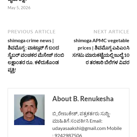
May 5, 2026
PREVIOUS ARTICLE
NEXT ARTICLE
shimoga crime news |
shimoga APMC vegetable
ಶಿವಮೊಗ್ಗ : ವಾಟ್ಸಾಪ್ ಗೆ ಬಂದ‌
prices | ಶಿವಮೊಗ್ಗ ಎಪಿಎಂಸಿ
ಸೈಬರ್ ವಂಚಕರ ಮೆಸೇಜ್ ನಂಬಿ
ಸಗಟು ಮಾರುಕಟ್ಟೆಯಲ್ಲಿ ಜುಲೈ 10
ಲಕ್ಷಾಂತರ ರೂ. ಕಳೆದುಕೊಂಡ
ರ ತರಕಾರಿ ಬೆಲೆಗಳ ವಿವರ
ವ್ಯಕ್ತಿ!
About B. Renukesha
ಬಿ_ರೇಣುಕೇಶ್, ಪತ್ರಕರ್ತರು ಸುದ್ದಿ-
ಮಾಹಿತಿಗೆ ಸಂಪರ್ಕಿಸಿ Email:
udayasaakshi@gmail.com Mobile
: 9242987506