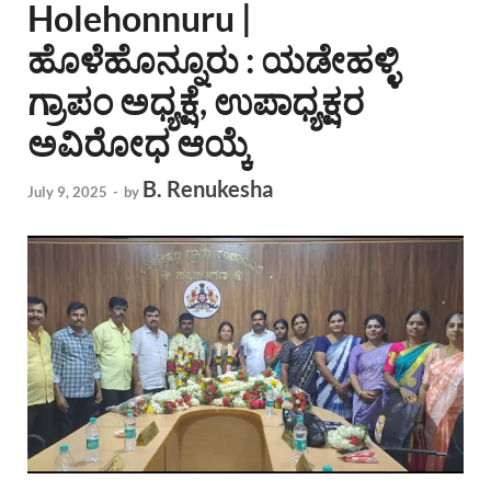
Holehonnuru |
ಹೊಳೆಹೊನ್ನೂರು : ಯಡೇಹಳ್ಳಿ
ಗ್ರಾಪಂ ಅಧ್ಯಕ್ಷೆ, ಉಪಾಧ್ಯಕ್ಷರ
ಅವಿರೋಧ ಆಯ್ಕೆ
B. Renukesha
July 9, 2025
-
by