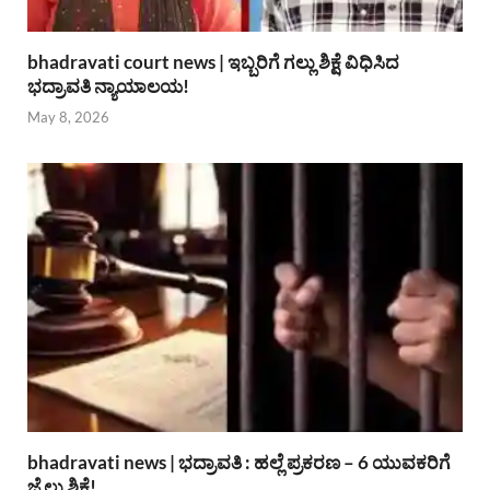
bhadravati court news | ಇಬ್ಬರಿಗೆ ಗಲ್ಲು ಶಿಕ್ಷೆ ವಿಧಿಸಿದ
ಭದ್ರಾವತಿ ನ್ಯಾಯಾಲಯ!
May 8, 2026
bhadravati news | ಭದ್ರಾವತಿ : ಹಲ್ಲೆ ಪ್ರಕರಣ – 6 ಯುವಕರಿಗೆ
ಜೈಲು ಶಿಕ್ಷೆ!