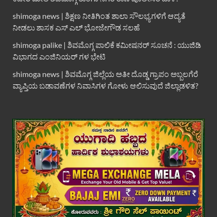
shimoga news | ಶಿಕ್ಷಣ ನೀತಿಗಿಂತ ಶಾಲಾ ಸೌಲಭ್ಯಗಳಿಗೆ ಆದ್ಯತೆ
ನೀಡಲು ಶಾಸಕ ಎಸ್ ಎಲ್ ಭೋಜೇಗೌಡ ಸಲಹೆ
shimoga palike | ಶಿವಮೊಗ್ಗ ಪಾಲಿಕೆ ಕಮೀಷನರ್ ಸೂಚನೆ : ಯುಜಿಡಿ
ವಿಭಾಗದ ಎಂಜಿನಿಯರ್ ಗಳ ಭೇಟಿ
shimoga news | ಶಿವಮೊಗ್ಗ ಜಿಲ್ಲೆಯ ಅತೀ ದೊಡ್ಡ ಗ್ರಾಪಂ ಅಬ್ಬಲಗೆರೆ
ವ್ಯಾಪ್ತಿಯ ಬಡಾವಣೆಗಳ ನಿವಾಸಿಗಳ ಗೋಳು ಆಲಿಸುವುದೆ ಜಿಲ್ಲಾಡಳಿತ?