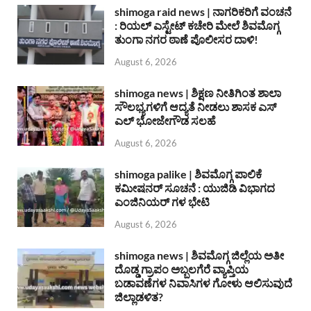
shimoga raid news | ನಾಗರಿಕರಿಗೆ ವಂಚನೆ
: ರಿಯಲ್ ಎಸ್ಟೇಟ್ ಕಚೇರಿ ಮೇಲೆ ಶಿವಮೊಗ್ಗ
ತುಂಗಾ ನಗರ ಠಾಣೆ ಪೊಲೀಸರ ದಾಳಿ!
August 6, 2026
shimoga news | ಶಿಕ್ಷಣ ನೀತಿಗಿಂತ ಶಾಲಾ
ಸೌಲಭ್ಯಗಳಿಗೆ ಆದ್ಯತೆ ನೀಡಲು ಶಾಸಕ ಎಸ್
ಎಲ್ ಭೋಜೇಗೌಡ ಸಲಹೆ
August 6, 2026
shimoga palike | ಶಿವಮೊಗ್ಗ ಪಾಲಿಕೆ
ಕಮೀಷನರ್ ಸೂಚನೆ : ಯುಜಿಡಿ ವಿಭಾಗದ
ಎಂಜಿನಿಯರ್ ಗಳ ಭೇಟಿ
August 6, 2026
shimoga news | ಶಿವಮೊಗ್ಗ ಜಿಲ್ಲೆಯ ಅತೀ
ದೊಡ್ಡ ಗ್ರಾಪಂ ಅಬ್ಬಲಗೆರೆ ವ್ಯಾಪ್ತಿಯ
ಬಡಾವಣೆಗಳ ನಿವಾಸಿಗಳ ಗೋಳು ಆಲಿಸುವುದೆ
ಜಿಲ್ಲಾಡಳಿತ?