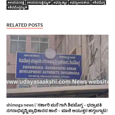
#ಉದಯಸಾಕ್ಷಿ
#ಉದಯಸಾಕ್ಷಿನ್ಯೂಸ್
#ಭದ್ರಾ ಡ್ಯಾಂ
#ಭದ್ರಾಜಲಾಶಯ
#ಶಿವಮೊಗ್ಗ
#ಶಿವಮೊಗ್ಗನ್ಯೂಸ್
RELATED POSTS
shimoga news | ‘ಸರ್ಕಾರಿ ಮನೆ’ಗಾಗಿ ಶಿವಮೊಗ್ಗ – ಭದ್ರಾವತಿ
ನಗರಾಭಿವೃದ್ದಿ ಪ್ರಾಧಿಕಾರದ ಹಾಲಿ – ಮಾಜಿ ಆಯುಕ್ತರ ಹಗ್ಗಜಗ್ಗಾಟ!