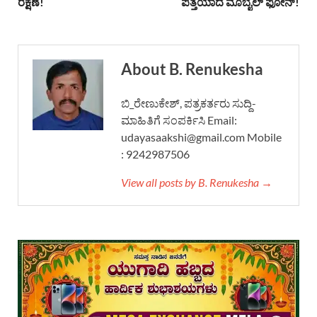
ರಕ್ಷಣೆ!
ಪತ್ತೆಯಾದ ಮೊಬೈಲ್ ಫೋನ್!
About B. Renukesha
ಬಿ_ರೇಣುಕೇಶ್, ಪತ್ರಕರ್ತರು ಸುದ್ದಿ-
ಮಾಹಿತಿಗೆ ಸಂಪರ್ಕಿಸಿ Email:
udayasaakshi@gmail.com Mobile
: 9242987506
View all posts by B. Renukesha →