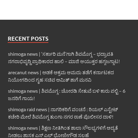
RECENT POSTS
shimoga news | ‘ಸರ್ಕಾರಿ ಮನೆ’ಗಾಗಿ ಶಿವಮೊಗ್ಗ – ಭದ್ರಾವತಿ
ನಗರಾಭಿವೃದ್ದಿ ಪ್ರಾಧಿಕಾರದ ಹಾಲಿ – ಮಾಜಿ ಆಯುಕ್ತರ ಹಗ್ಗಜಗ್ಗಾಟ!
arecanut news | ಅಡಕೆ ಅಕ್ರಮ ಆಮದು ತಡೆಗೆ ಕರ್ನಾಟಕದ
ನಿಯೋಗದಿಂದ ಗೃಹ ಸಚಿವ ಅಮಿತ್ ಶಾಗೆ ಮನವಿ
shimoga news | ಶಿವಮೊಗ್ಗ : ಚೋರಡಿ ಸೇತುವೆ ಬಳಿ ಕಾರು ಪಲ್ಟಿ – 6
ಜನರಿಗೆ ಗಾಯ!
shimoga raid news | ನಾಗರಿಕರಿಗೆ ವಂಚನೆ : ರಿಯಲ್ ಎಸ್ಟೇಟ್
ಕಚೇರಿ ಮೇಲೆ ಶಿವಮೊಗ್ಗ ತುಂಗಾ ನಗರ ಠಾಣೆ ಪೊಲೀಸರ ದಾಳಿ!
shimoga news | ಶಿಕ್ಷಣ ನೀತಿಗಿಂತ ಶಾಲಾ ಸೌಲಭ್ಯಗಳಿಗೆ ಆದ್ಯತೆ
ನೀಡಲು ಶಾಸಕ ಎಸ್ ಎಲ್ ಭೋಜೇಗೌಡ ಸಲಹೆ