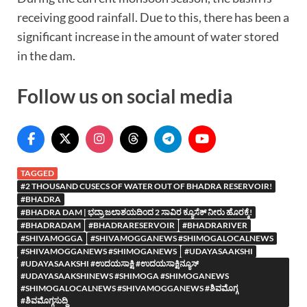
receiving good rainfall. Due to this, there has been a
significant increase in the amount of water stored
in the dam.
Follow us on social media
TAGGED
#2 THOUSAND CUSECS OF WATER OUT OF BHADRA RESERVOIR!
#BHADRA
#BHADRA DAM | ಭದ್ರಾ ಜಲಾಶಯದಿಂದ 2 ಸಾವಿರ ಕ್ಯೂಸೆಕ್ ನೀರು ಹೊರಕ್ಕೆ!
#BHADRADAM
#BHADRARESERVOIR
#BHADRARIVER
#SHIVAMOGGA
#SHIVAMOGGANEWS #SHIMOGALOCALNEWS
#SHIVAMOGGANEWS #SHIMOGANEWS
#UDAYASAAKSHI
#UDAYASAAKSHI #ಉದಯಸಾಕ್ಷಿ #ಉದಯಸಾಕ್ಷಿನ್ಯೂಸ್
#UDAYASAAKSHINEWS #SHIMOGA #SHIMOGANEWS
#SHIMOGALOCALNEWS #SHIVAMOGGANEWS #ಶಿವಮೊಗ್ಗ
#ಶಿವಮೊಗ್ಗಸುದ್ದಿ