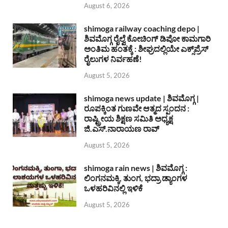
August 6, 2026
shimoga railway coaching depo |
ಶಿವಮೊಗ್ಗ ರೈಲ್ವೆ ಕೋಚಿಂಗ್ ಡಿಪೋ ಕಾಮಗಾರಿ
ಅಂತಿಮ ಹಂತಕ್ಕೆ : ಶೀಘ್ರದಲ್ಲಿಯೇ ಎಕ್ಸ್‌ಪ್ರೆಸ್
ರೈಲುಗಳ ನಿರ್ವಹಣೆ!
August 5, 2026
shimoga news update | ಶಿವಮೊಗ್ಗ |
ರೂಪಕ್ಕಿಂತ ಗುಣವೇ ಆತ್ಮದ ಸ್ಪಂದನ :
ರಾಷ್ಟ್ರೀಯ ಶಿಕ್ಷಣ ಸಮಿತಿ ಅಧ್ಯಕ್ಷ
ಜಿ.ಎಸ್.ನಾರಾಯಣ ರಾವ್
August 5, 2026
shimoga rain news | ಶಿವಮೊಗ್ಗ :
ಲಿಂಗನಮಕ್ಕಿ, ತುಂಗ, ಭದ್ರಾ ಡ್ಯಾಂಗಳ
ಒಳಹರಿವಿನಲ್ಲಿ ಇಳಿಕೆ
August 5, 2026