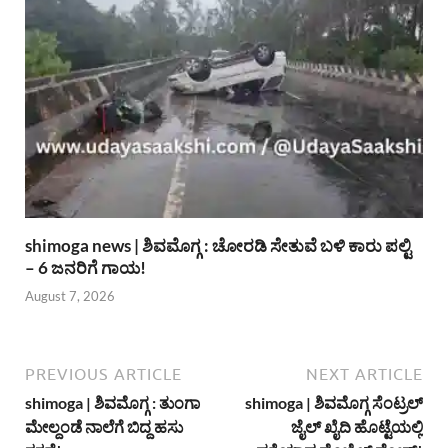
shimoga news | ಶಿವಮೊಗ್ಗ : ಚೋರಡಿ ಸೇತುವೆ ಬಳಿ ಕಾರು ಪಲ್ಟಿ
– 6 ಜನರಿಗೆ ಗಾಯ!
August 7, 2026
PREVIOUS ARTICLE
NEXT ARTICLE
shimoga | ಶಿವಮೊಗ್ಗ : ತುಂಗಾ
shimoga | ಶಿವಮೊಗ್ಗ ಸೆಂಟ್ರಲ್
ಮೇಲ್ದಂಡೆ ನಾಲೆಗೆ ಬಿದ್ದ ಹಸು
ಜೈಲ್ ಖೈದಿ ಹೊಟ್ಟೆಯಲ್ಲಿ