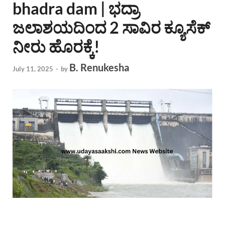
bhadra dam | ಭದ್ರಾ
ಜಲಾಶಯದಿಂದ 2 ಸಾವಿರ ಕ್ಯೂಸೆಕ್
ನೀರು ಹೊರಕ್ಕೆ!
B. Renukesha
July 11, 2025
-
by