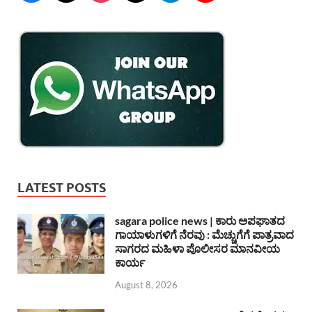
LATEST POSTS
sagara police news | ಕಾರು ಅಪಘಾತದ
ಗಾಯಾಳುಗಳಿಗೆ ನೆರವು : ಮೆಚ್ಚುಗೆಗೆ ಪಾತ್ರವಾದ
ಸಾಗರದ ಮಹಿಳಾ ಪೊಲೀಸರ ಮಾನವೀಯ
ಕಾರ್ಯ
August 8, 2026