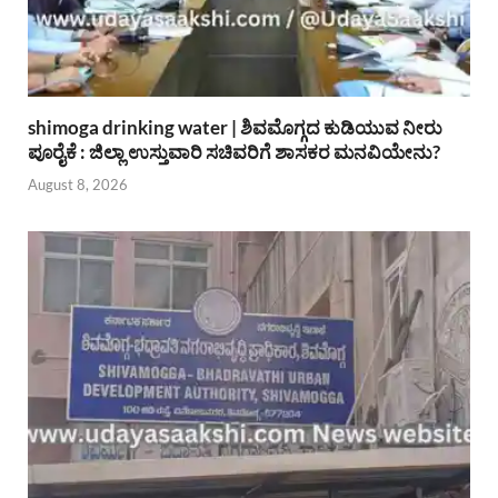
shimoga drinking water | ಶಿವಮೊಗ್ಗದ ಕುಡಿಯುವ ನೀರು
ಪೂರೈಕೆ : ಜಿಲ್ಲಾ ಉಸ್ತುವಾರಿ ಸಚಿವರಿಗೆ ಶಾಸಕರ ಮನವಿಯೇನು?
August 8, 2026