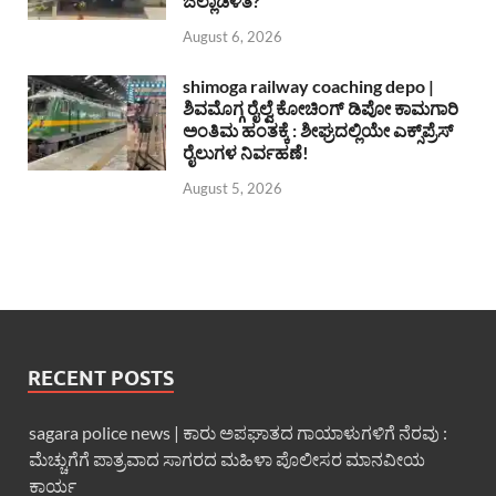
ಜಿಲ್ಲಾಡಳಿತ?
August 6, 2026
shimoga railway coaching depo |
ಶಿವಮೊಗ್ಗ ರೈಲ್ವೆ ಕೋಚಿಂಗ್ ಡಿಪೋ ಕಾಮಗಾರಿ
ಅಂತಿಮ ಹಂತಕ್ಕೆ : ಶೀಘ್ರದಲ್ಲಿಯೇ ಎಕ್ಸ್‌ಪ್ರೆಸ್
ರೈಲುಗಳ ನಿರ್ವಹಣೆ!
August 5, 2026
RECENT POSTS
sagara police news | ಕಾರು ಅಪಘಾತದ ಗಾಯಾಳುಗಳಿಗೆ ನೆರವು :
ಮೆಚ್ಚುಗೆಗೆ ಪಾತ್ರವಾದ ಸಾಗರದ ಮಹಿಳಾ ಪೊಲೀಸರ ಮಾನವೀಯ
ಕಾರ್ಯ