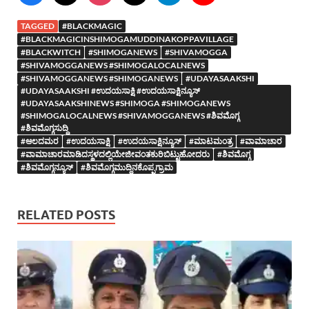
TAGGED
#BLACKMAGIC
#BLACKMAGICINSHIMOGAMUDDINAKOPPAVILLAGE
#BLACKWITCH
#SHIMOGANEWS
#SHIVAMOGGA
#SHIVAMOGGANEWS #SHIMOGALOCALNEWS
#SHIVAMOGGANEWS #SHIMOGANEWS
#UDAYASAAKSHI
#UDAYASAAKSHI #ಉದಯಸಾಕ್ಷಿ #ಉದಯಸಾಕ್ಷಿನ್ಯೂಸ್
#UDAYASAAKSHINEWS #SHIMOGA #SHIMOGANEWS
#SHIMOGALOCALNEWS #SHIVAMOGGANEWS #ಶಿವಮೊಗ್ಗ
#ಶಿವಮೊಗ್ಗಸುದ್ದಿ
#ಆಲದಮರ
#ಉದಯಸಾಕ್ಷಿ
#ಉದಯಸಾಕ್ಷಿನ್ಯೂಸ್
#ಮಾಟಮಂತ್ರ
#ವಾಮಾಚಾರ
#ವಾಮಾಚಾರಮಾಡಿದಸ್ಥಳದಲ್ಲಿಯೇಜೀವಂತಕುರಿಬಿಟ್ಟುಹೋದರು
#ಶಿವಮೊಗ್ಗ
#ಶಿವಮೊಗ್ಗನ್ಯೂಸ್
#ಶಿವಮೊಗ್ಗಮುದ್ದಿನಕೊಪ್ಪಗ್ರಾಮ
RELATED POSTS