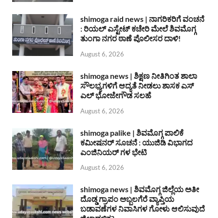
shimoga raid news | ನಾಗರಿಕರಿಗೆ ವಂಚನೆ
: ರಿಯಲ್ ಎಸ್ಟೇಟ್ ಕಚೇರಿ ಮೇಲೆ ಶಿವಮೊಗ್ಗ
ತುಂಗಾ ನಗರ ಠಾಣೆ ಪೊಲೀಸರ ದಾಳಿ!
August 6, 2026
shimoga news | ಶಿಕ್ಷಣ ನೀತಿಗಿಂತ ಶಾಲಾ
ಸೌಲಭ್ಯಗಳಿಗೆ ಆದ್ಯತೆ ನೀಡಲು ಶಾಸಕ ಎಸ್
ಎಲ್ ಭೋಜೇಗೌಡ ಸಲಹೆ
August 6, 2026
shimoga palike | ಶಿವಮೊಗ್ಗ ಪಾಲಿಕೆ
ಕಮೀಷನರ್ ಸೂಚನೆ : ಯುಜಿಡಿ ವಿಭಾಗದ
ಎಂಜಿನಿಯರ್ ಗಳ ಭೇಟಿ
August 6, 2026
shimoga news | ಶಿವಮೊಗ್ಗ ಜಿಲ್ಲೆಯ ಅತೀ
ದೊಡ್ಡ ಗ್ರಾಪಂ ಅಬ್ಬಲಗೆರೆ ವ್ಯಾಪ್ತಿಯ
ಬಡಾವಣೆಗಳ ನಿವಾಸಿಗಳ ಗೋಳು ಆಲಿಸುವುದೆ