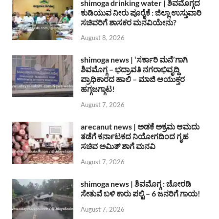
shimoga drinking water | ಶಿವಮೊಗ್ಗದ
ಕುಡಿಯುವ ನೀರು ಪೂರೈಕೆ : ಜಿಲ್ಲಾ ಉಸ್ತುವಾರಿ
ಸಚಿವರಿಗೆ ಶಾಸಕರ ಮನವಿಯೇನು?
August 8, 2026
shimoga news | ‘ಸರ್ಕಾರಿ ಮನೆ’ಗಾಗಿ
ಶಿವಮೊಗ್ಗ – ಭದ್ರಾವತಿ ನಗರಾಭಿವೃದ್ದಿ
ಪ್ರಾಧಿಕಾರದ ಹಾಲಿ – ಮಾಜಿ ಆಯುಕ್ತರ
ಹಗ್ಗಜಗ್ಗಾಟ!
August 7, 2026
arecanut news | ಅಡಕೆ ಅಕ್ರಮ ಆಮದು
ತಡೆಗೆ ಕರ್ನಾಟಕದ ನಿಯೋಗದಿಂದ ಗೃಹ
ಸಚಿವ ಅಮಿತ್ ಶಾಗೆ ಮನವಿ
August 7, 2026
shimoga news | ಶಿವಮೊಗ್ಗ : ಚೋರಡಿ
ಸೇತುವೆ ಬಳಿ ಕಾರು ಪಲ್ಟಿ – 6 ಜನರಿಗೆ ಗಾಯ!
August 7, 2026