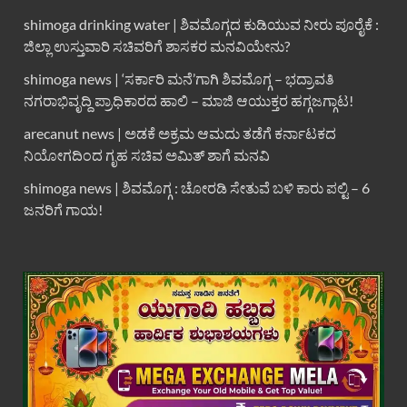
shimoga drinking water | ಶಿವಮೊಗ್ಗದ ಕುಡಿಯುವ ನೀರು ಪೂರೈಕೆ :
ಜಿಲ್ಲಾ ಉಸ್ತುವಾರಿ ಸಚಿವರಿಗೆ ಶಾಸಕರ ಮನವಿಯೇನು?
shimoga news | ‘ಸರ್ಕಾರಿ ಮನೆ’ಗಾಗಿ ಶಿವಮೊಗ್ಗ – ಭದ್ರಾವತಿ
ನಗರಾಭಿವೃದ್ದಿ ಪ್ರಾಧಿಕಾರದ ಹಾಲಿ – ಮಾಜಿ ಆಯುಕ್ತರ ಹಗ್ಗಜಗ್ಗಾಟ!
arecanut news | ಅಡಕೆ ಅಕ್ರಮ ಆಮದು ತಡೆಗೆ ಕರ್ನಾಟಕದ
ನಿಯೋಗದಿಂದ ಗೃಹ ಸಚಿವ ಅಮಿತ್ ಶಾಗೆ ಮನವಿ
shimoga news | ಶಿವಮೊಗ್ಗ : ಚೋರಡಿ ಸೇತುವೆ ಬಳಿ ಕಾರು ಪಲ್ಟಿ – 6
ಜನರಿಗೆ ಗಾಯ!