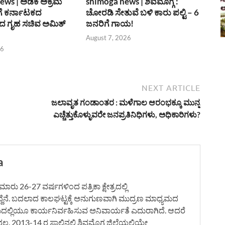
ews | ಅಡಕೆ ಅಕ್ರಮ
shimoga news | ಶಿವಮೊಗ್ಗ :
ೆ ಕರ್ನಾಟಕದ
ಚೋರಡಿ ಸೇತುವೆ ಬಳಿ ಕಾರು ಪಲ್ಟಿ – 6
 ಗೃಹ ಸಚಿವ ಅಮಿತ್
ಜನರಿಗೆ ಗಾಯ!
August 7, 2026
26
NEXT ARTICLE
ಜಲಾವೃತ ಗಂಡಾಂತರ : ಮಳೆಗಾಲ ಆರಂಭಕ್ಕೂ ಮುನ್ನ
ಎಚ್ಚೆತ್ತುಕೊಳ್ಳುವರೇ ಜನಪ್ರತಿನಿಧಿಗಳು, ಅಧಿಕಾರಿಗಳು?
a
ರು 26-27 ವರ್ಷಗಳಿಂದ ಪತ್ರಿಕಾ ಕ್ಷೇತ್ರದಲ್ಲಿ
ದ್ದೆನೆ. ಬದಲಾದ ಕಾಲಘಟ್ಟಕ್ಕೆ ಅನುಗುಣವಾಗಿ ಮುದ್ರಣ ಮಾಧ್ಯಮದ
ಮದಲ್ಲಿಯೂ ಕಾರ್ಯನಿರ್ವಹಿಸುವ ಅನಿವಾರ್ಯತೆ ಎದುರಾಗಿದೆ. ಆದರೆ
. 2013-14 ರ ಸಾಲಿನಲ್ಲಿ ಶಿವಮೊಗ್ಗ ಜಿಲ್ಲೆಯಲ್ಲಿಯೇ