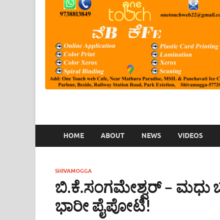
HOME
ABOUT
NEWS
VIDEOS
SHIVAMOGGA
ಬಿ.ಕೆ.ಸಂಗಮೇಶ್ವರ್ – ಮಧು ಬಂ
ಭಾರೀ ಪೈಪೋಟಿ!