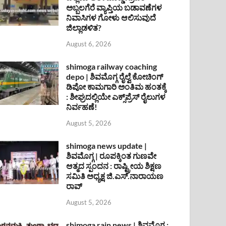
ಅಬ್ಬಲಗೆರೆ ವ್ಯಾಪ್ತಿಯ ಬಡಾವಣೆಗಳ
ನಿವಾಸಿಗಳ ಗೋಳು ಆಲಿಸುವುದೆ
ಜಿಲ್ಲಾಡಳಿತ?
August 6, 2026
shimoga railway coaching
depo | ಶಿವಮೊಗ್ಗ ರೈಲ್ವೆ ಕೋಚಿಂಗ್
ಡಿಪೋ ಕಾಮಗಾರಿ ಅಂತಿಮ ಹಂತಕ್ಕೆ
: ಶೀಘ್ರದಲ್ಲಿಯೇ ಎಕ್ಸ್‌ಪ್ರೆಸ್ ರೈಲುಗಳ
ನಿರ್ವಹಣೆ!
August 5, 2026
shimoga news update |
ಶಿವಮೊಗ್ಗ | ರೂಪಕ್ಕಿಂತ ಗುಣವೇ
ಆತ್ಮದ ಸ್ಪಂದನ : ರಾಷ್ಟ್ರೀಯ ಶಿಕ್ಷಣ
ಸಮಿತಿ ಅಧ್ಯಕ್ಷ ಜಿ.ಎಸ್.ನಾರಾಯಣ
ರಾವ್
August 5, 2026
shimoga rain news | ಶಿವಮೊಗ್ಗ :