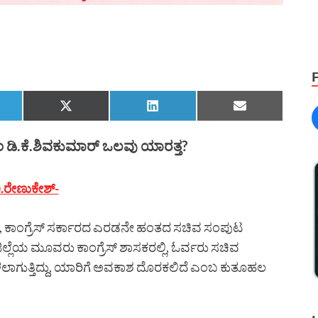
ಎಂ ಡಿ.ಕೆ.ಶಿವಕುಮಾರ್ ಒಲವು ಯಾರತ್ತ?
ಿ.ರೇಣುಕೇಶ್-
, ಕಾಂಗ್ರೆಸ್ ಸರ್ಕಾರದ ಎರಡನೇ ಹಂತದ ಸಚಿವ ಸಂಪುಟ
್ಗ ಜಿಲ್ಲೆಯ ಮೂವರು ಕಾಂಗ್ರೆಸ್ ಶಾಸಕರಲ್ಲಿ, ಓರ್ವರು ಸಚಿವ
ಲಾಗುತ್ತಿದ್ದು, ಯಾರಿಗೆ ಅವಕಾಶ ದೊರಕಲಿದೆ ಎಂಬ ಕುತೂಹಲ