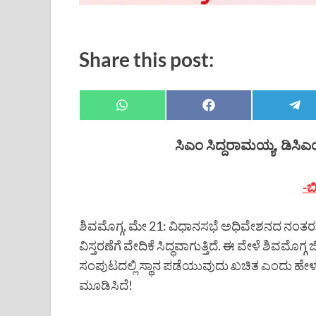
Share this post:
ಸಿಎಂ ಸಿದ್ದರಾಮಯ್ಯ, ಡಿಸಿ
-ಬ
ಶಿವಮೊಗ್ಗ, ಮೇ 21: ವಿಧಾನಸಭೆ ಅಧಿವೇಶನದ ನಂತರ
ವಿಸ್ತರಣೆಗೆ ವೇದಿಕೆ ಸಿದ್ಧವಾಗುತ್ತಿದೆ. ಈ ವೇಳೆ ಶಿವಮೊಗ
ಸಂಪುಟದಲ್ಲಿ ಸ್ಥಾನ ಪಡೆಯುವುದು ಖಚಿತ ಎಂದು ಹೇಳ
ಮೂಡಿಸಿದೆ!