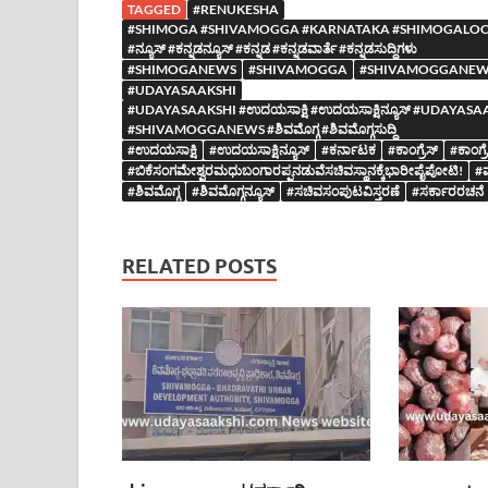
TAGGED
#RENUKESHA
#SHIMOGA #SHIVAMOGGA #KARNATAKA #SHIMOGALOCAL
#ನ್ಯೂಸ್ #ಕನ್ನಡನ್ಯೂಸ್ #ಕನ್ನಡ #ಕನ್ನಡವಾರ್ತೆ #ಕನ್ನಡಸುದ್ದಿಗಳು
#SHIMOGANEWS
#SHIVAMOGGA
#SHIVAMOGGANEW
#UDAYASAAKSHI
#UDAYASAAKSHI #ಉದಯಸಾಕ್ಷಿ #ಉದಯಸಾಕ್ಷಿನ್ಯೂಸ್ #UDA
#SHIVAMOGGANEWS #ಶಿವಮೊಗ್ಗ #ಶಿವಮೊಗ್ಗಸುದ್ದಿ
#ಉದಯಸಾಕ್ಷಿ
#ಉದಯಸಾಕ್ಷಿನ್ಯೂಸ್
#ಕರ್ನಾಟಕ
#ಕಾಂಗ್ರೆಸ್
#ಕಾಂಗ್ರ
#ಬಿಕೆಸಂಗಮೇಶ್ವರಮಧುಬಂಗಾರಪ್ಪನಡುವೆಸಚಿವಸ್ಥಾನಕ್ಕೆಭಾರೀಪೈಪೋಟಿ!
#ಮ
#ಶಿವಮೊಗ್ಗ
#ಶಿವಮೊಗ್ಗನ್ಯೂಸ್
#ಸಚಿವಸಂಪುಟವಿಸ್ತರಣೆ
#ಸರ್ಕಾರರಚನೆ
RELATED POSTS