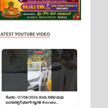
LATEST YOUTUBE VIDEO
ಸೊರಬ : 07/08/2026 ರಂದು ಸಚಿವ ಮಧು
ಬಂಗಾರಪ್ಪಗೆ ಭರ್ಜರಿ ಸ್ವಾಗತ. #soraba
#MadhuBangarappa #shimoga #shorts