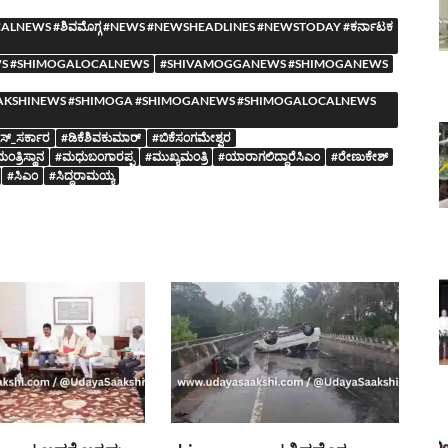
NEWS #ಶಿವಮೊಗ್ಗ #NEWS #NEWSHEADLINES #NEWSTODAY #ಕರ್ನಾಟಕ
S #SHIMOGALOCALNEWS
#SHIVAMOGGANEWS #SHIMOGANEWS
YASAAKSHINEWS #SHIMOGA #SHIMOGANEWS #SHIMOGALOCALNEWS
ೆಸ್_ಸರ್ಕಾರ
#ಡಿಕೆಶಿವಕುಮಾರ್
#ಬಿಕೆಸಂಗಮೇಶ್ವರ
ಂತ್ರಿಸ್ಥಾನ
#ಮಧುಬಂಗಾರಪ್ಪ
#ಮುಖ್ಯಮಂತ್ರಿ
#ಯಾರಾಗಲಿದ್ದಾರೆಸಿಎಂ
#ರೇಣುಕೇಶ್
#ಸಿಎಂ
#ಸಿದ್ದರಾಮಯ್ಯ