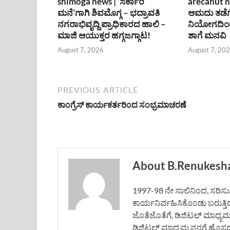
shimoga news | ‘ಸರ್ಕಾರಿ
arecanut n
ಮನೆ’ಗಾಗಿ ಶಿವಮೊಗ್ಗ – ಭದ್ರಾವತಿ
ಆಮದು ತಡೆಗ
ನಗರಾಭಿವೃದ್ದಿ ಪ್ರಾಧಿಕಾರದ ಹಾಲಿ –
ನಿಯೋಗದಿಂದ
ಮಾಜಿ ಆಯುಕ್ತರ ಹಗ್ಗಜಗ್ಗಾಟ!
ಶಾಗೆ ಮನವಿ
August 7, 2026
August 7, 20
PREVIOUS ARTICLE
ಕಾಂಗ್ರೆಸ್ ಕಾರ್ಯಕರ್ತರಿಂದ ಸಂಭ್ರಮಾಚರಣೆ
About B.Renukesh
1997-98 ನೇ ಸಾಲಿನಿಂದ, ಸರಿಸುಮಾ
ಕಾರ್ಯನಿರ್ವಹಿಸಿಕೊಂಡು ಬರುತ್ತಿ
ಜೊತೆಜೊತೆಗೆ, ಡಿಜಿಟಲ್ ಮಾಧ್ಯ
ಡಿಜಿಟಲ್ ಮಾಧ್ಯಮ ನನಗೆ ಹೊಸದಲ್ಲ