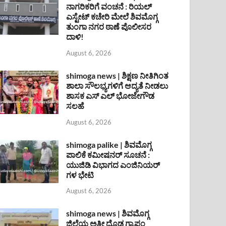
ನಾಗರಿಕರಿಗೆ ವಂಚನೆ : ರಿಯಲ್
ಎಸ್ಟೇಟ್ ಕಚೇರಿ ಮೇಲೆ ಶಿವಮೊಗ್ಗ
ತುಂಗಾ ನಗರ ಠಾಣೆ ಪೊಲೀಸರ
ದಾಳಿ!
August 6, 2026
shimoga news | ಶಿಕ್ಷಣ ನೀತಿಗಿಂತ
ಶಾಲಾ ಸೌಲಭ್ಯಗಳಿಗೆ ಆದ್ಯತೆ ನೀಡಲು
ಶಾಸಕ ಎಸ್ ಎಲ್ ಭೋಜೇಗೌಡ
ಸಲಹೆ
August 6, 2026
shimoga palike | ಶಿವಮೊಗ್ಗ
ಪಾಲಿಕೆ ಕಮೀಷನರ್ ಸೂಚನೆ :
ಯುಜಿಡಿ ವಿಭಾಗದ ಎಂಜಿನಿಯರ್
ಗಳ ಭೇಟಿ
August 6, 2026
shimoga news | ಶಿವಮೊಗ್ಗ
ಜಿಲ್ಲೆಯ ಅತೀ ದೊಡ್ಡ ಗ್ರಾಪಂ