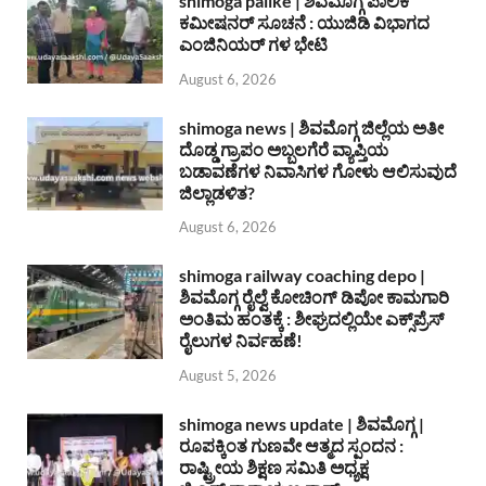
shimoga palike | ಶಿವಮೊಗ್ಗ ಪಾಲಿಕೆ
ಕಮೀಷನರ್ ಸೂಚನೆ : ಯುಜಿಡಿ ವಿಭಾಗದ
ಎಂಜಿನಿಯರ್ ಗಳ ಭೇಟಿ
August 6, 2026
shimoga news | ಶಿವಮೊಗ್ಗ ಜಿಲ್ಲೆಯ ಅತೀ
ದೊಡ್ಡ ಗ್ರಾಪಂ ಅಬ್ಬಲಗೆರೆ ವ್ಯಾಪ್ತಿಯ
ಬಡಾವಣೆಗಳ ನಿವಾಸಿಗಳ ಗೋಳು ಆಲಿಸುವುದೆ
ಜಿಲ್ಲಾಡಳಿತ?
August 6, 2026
shimoga railway coaching depo |
ಶಿವಮೊಗ್ಗ ರೈಲ್ವೆ ಕೋಚಿಂಗ್ ಡಿಪೋ ಕಾಮಗಾರಿ
ಅಂತಿಮ ಹಂತಕ್ಕೆ : ಶೀಘ್ರದಲ್ಲಿಯೇ ಎಕ್ಸ್‌ಪ್ರೆಸ್
ರೈಲುಗಳ ನಿರ್ವಹಣೆ!
August 5, 2026
shimoga news update | ಶಿವಮೊಗ್ಗ |
ರೂಪಕ್ಕಿಂತ ಗುಣವೇ ಆತ್ಮದ ಸ್ಪಂದನ :
ರಾಷ್ಟ್ರೀಯ ಶಿಕ್ಷಣ ಸಮಿತಿ ಅಧ್ಯಕ್ಷ