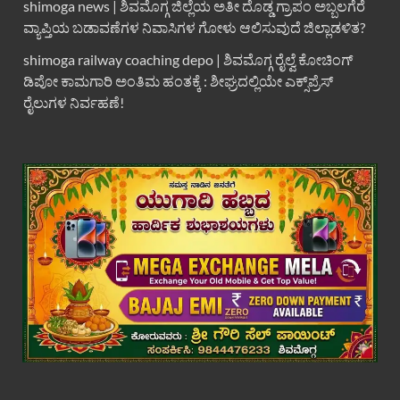
shimoga news | ಶಿವಮೊಗ್ಗ ಜಿಲ್ಲೆಯ ಅತೀ ದೊಡ್ಡ ಗ್ರಾಪಂ ಅಬ್ಬಲಗೆರೆ
ವ್ಯಾಪ್ತಿಯ ಬಡಾವಣೆಗಳ ನಿವಾಸಿಗಳ ಗೋಳು ಆಲಿಸುವುದೆ ಜಿಲ್ಲಾಡಳಿತ?
shimoga railway coaching depo | ಶಿವಮೊಗ್ಗ ರೈಲ್ವೆ ಕೋಚಿಂಗ್
ಡಿಪೋ ಕಾಮಗಾರಿ ಅಂತಿಮ ಹಂತಕ್ಕೆ : ಶೀಘ್ರದಲ್ಲಿಯೇ ಎಕ್ಸ್‌ಪ್ರೆಸ್
ರೈಲುಗಳ ನಿರ್ವಹಣೆ!