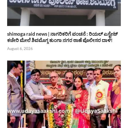
shimoga raid news | ನಾಗರಿಕರಿಗೆ ವಂಚನೆ : ರಿಯಲ್ ಎಸ್ಟೇಟ್
ಕಚೇರಿ ಮೇಲೆ ಶಿವಮೊಗ್ಗ ತುಂಗಾ ನಗರ ಠಾಣೆ ಪೊಲೀಸರ ದಾಳಿ!
August 6, 2026