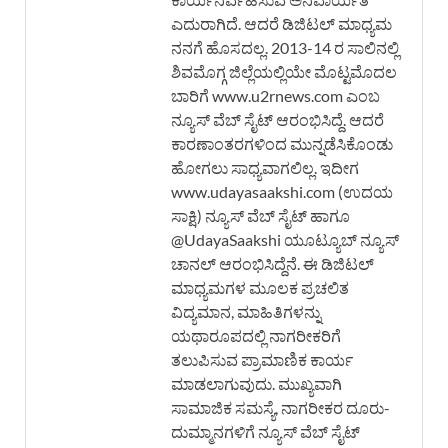
ಎದುರಾಗಿದೆ. ಆದರೆ ಡಿಜಿಟಲ್ ಮಾಧ್ಯಮ
ನನಗೆ ಹೊಸದಲ್ಲ. 2013-14 ರ ಸಾಲಿನಲ್ಲಿ
ಶಿವಮೊಗ್ಗ ಜಿಲ್ಲೆಯಲ್ಲಿಯೇ ಮೊಟ್ಟಮೊದಲ
ಬಾರಿಗೆ www.u2rnews.com ಎಂಬ
ನ್ಯೂಸ್ ವೆಬ್ ಸೈಟ್ ಆರಂಭಿಸಿದ್ದೆ. ಆದರೆ
ಕಾರಣಾಂತರಗಳಿಂದ ಮುನ್ನಡೆಸಿಕೊಂಡು
ಹೋಗಲು ಸಾಧ್ಯವಾಗಲಿಲ್ಲ. ಇದೀಗ
www.udayasaakshi.com (ಉದಯ
ಸಾಕ್ಷಿ) ನ್ಯೂಸ್ ವೆಬ್ ಸೈಟ್ ಹಾಗೂ
@UdayaSaakshi ಯೂಟ್ಯೂಬ್ ನ್ಯೂಸ್
ಚಾನಲ್ ಆರಂಭಿಸಿದ್ದೆನೆ. ಈ ಡಿಜಿಟಲ್
ಮಾಧ್ಯಮಗಳ ಮೂಲಕ ಪ್ರಚಲಿತ
ವಿದ್ಯಮಾನ, ಮಾಹಿತಿಗಳನ್ನು
ಯಥಾರೂಪದಲ್ಲಿ ನಾಗರೀಕರಿಗೆ
ತಲುಪಿಸುವ ಪ್ರಾಮಾಣಿಕ ಕಾರ್ಯ
ಮಾಡಲಾಗುವುದು. ಮುಖ್ಯವಾಗಿ
ಸಾಮಾಜಿಕ ಸಮಸ್ಯೆ, ನಾಗರೀಕರ ದೂರು-
ದುಮ್ಮಾನಗಳಿಗೆ ನ್ಯೂಸ್ ವೆಬ್ ಸೈಟ್