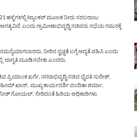
121 ಹಳ್ಳಿಗಳಲ್ಲಿ ಟ್ಯಾಂಕರ್ ಮೂಲಕ ನೀರು ಸರಬರಾಜು
ಅಗತ್ಯವಿದೆ ಎಂದು ಗ್ರಾಮೀಣಾಭಿವೃದ್ಧಿ ಸಚಿವರು ಸಭೆಯ ಗಮನಕ್ಕೆ
ಸ್ಯೆಯಾಗಬಾರದು. ನೀರಿನ ಸ್ವಚ್ಛತೆ ಬಗ್ಗೆ ಆದ್ಯತೆ ವಹಿಸಿ ಎಂದು
ರಲ್ಲಿ ಜಾಗೃತಿ ಮೂಡಿಸಬೇಕು ಎಂದರು.
ವ ಪ್ರಿಯಾಂಕ ಖರ್ಗೆ, ನಗರಾಭಿವೃದ್ಧಿ ಸಚಿವ ಭೈರತಿ ಸುರೇಶ್,
ರಹೀಮ್ ಖಾನ್, ಮುಖ್ಯ ಕಾರ್ಯದರ್ಶಿ ವಂದಿತಾ ಶರ್ಮಾ,
ಜನೀಶ್ ಗೋಯಲ್, ಸೇರಿದಂತೆ ಹಿರಿಯ ಅಧಿಕಾರಿಗಳು