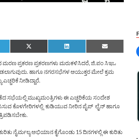
 ಮರಣ ಪ್ರಕರಣ ಪ್ರಕರಣಗಳು ಮರುಕಳಿಸಿದರೆ, ಜಿ.ಪಂ ಸಿಇಒ
ಮಾಡಲಾಗುವುದು. ಹಾಗೂ ನಗರಸಭೆಗಳ ಆಯುಕ್ತರ ಮೇಲೆ ಕ್ರಮ
ಚ್ಚರಿಕೆ ನೀಡಿದ್ದಾರೆ.
ೆದ ಸಭೆಯಲ್ಲಿ ಮುಖ್ಯಮಂತ್ರಿಗಳು ಈ ಎಚ್ಚರಿಕೆಯ ಸಂದೇಶ
ು ವಾಸಿಸುವ ಕೊಳಗೇರಿಗಳಲ್ಲಿ ಕುಡಿಯುವ ನೀರಿನ ಪೈಪ್ ಲೈನ್ ಹಾಗೂ
್ರಿಪಡಿಸಬೇಕು.
ಲಿ ಈ ಕುರಿತು ನೈರ್ಮಲ್ಯ ಅಭಿಯಾನ ಕೈಗೊಂಡು 15 ದಿನಗಳಲ್ಲಿ ಈ ಕುರಿತು