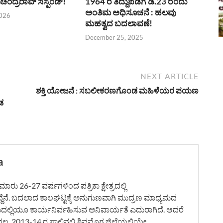
ಂದ್ರರಾವ್ ಸಸ್ಪೆಂಡ್!
1964 ರ ತಿದ್ದುಪಡಿಗೆ ಡಿ.23 ರಂದು
ಅಂತಿಮ ಅಧಿಸೂಚನೆ : ಹಲವು
2026
ಮಹತ್ವದ ಬದಲಾವಣೆ!
December 25, 2025
NEXT ARTICLE
ಶಕ್ತಿ ಯೋಜನೆ : ಸಬಲೀಕರಣಗೊಂಡ ಮಹಿಳೆಯರ ಪಯಣ
ಡ
a
ರು 26-27 ವರ್ಷಗಳಿಂದ ಪತ್ರಿಕಾ ಕ್ಷೇತ್ರದಲ್ಲಿ
ದ್ದೆನೆ. ಬದಲಾದ ಕಾಲಘಟ್ಟಕ್ಕೆ ಅನುಗುಣವಾಗಿ ಮುದ್ರಣ ಮಾಧ್ಯಮದ
ಮದಲ್ಲಿಯೂ ಕಾರ್ಯನಿರ್ವಹಿಸುವ ಅನಿವಾರ್ಯತೆ ಎದುರಾಗಿದೆ. ಆದರೆ
. 2013-14 ರ ಸಾಲಿನಲ್ಲಿ ಶಿವಮೊಗ್ಗ ಜಿಲ್ಲೆಯಲ್ಲಿಯೇ