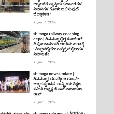
ಅಬ್ಬಲಗೆರೆ ವ್ಯಾಪ್ತಿಯ ಬಡಾವಣೆಗಳ
ನಿವಾಸಿಗಳ ಗೋಳು ಆಲಿಸುವುದೆ
ಜಿಲ್ಲಾಡಳಿತ?
August 6, 2026
shimoga railway coaching
depo | ಶಿವಮೊಗ್ಗ ರೈಲ್ವೆ ಕೋಚಿಂಗ್
ಡಿಪೋ ಕಾಮಗಾರಿ ಅಂತಿಮ ಹಂತಕ್ಕೆ
: ಶೀಘ್ರದಲ್ಲಿಯೇ ಎಕ್ಸ್‌ಪ್ರೆಸ್ ರೈಲುಗಳ
ನಿರ್ವಹಣೆ!
August 5, 2026
shimoga news update |
ಶಿವಮೊಗ್ಗ | ರೂಪಕ್ಕಿಂತ ಗುಣವೇ
ಆತ್ಮದ ಸ್ಪಂದನ : ರಾಷ್ಟ್ರೀಯ ಶಿಕ್ಷಣ
ಸಮಿತಿ ಅಧ್ಯಕ್ಷ ಜಿ.ಎಸ್.ನಾರಾಯಣ
ರಾವ್
August 5, 2026
shimoga rain news | ಶಿವಮೊಗ್ಗ :