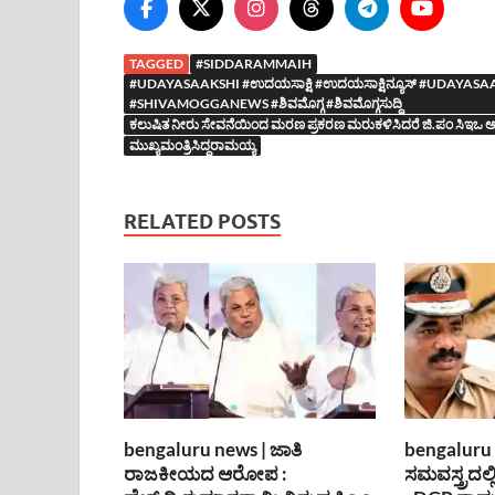
TAGGED
#SIDDARAMMAIH
#UDAYASAAKSHI #ಉದಯಸಾಕ್ಷಿ #ಉದಯಸಾಕ್ಷಿನ್ಯೂಸ್ #UDA
#SHIVAMOGGANEWS #ಶಿವಮೊಗ್ಗ #ಶಿವಮೊಗ್ಗಸುದ್ದಿ
ಕಲುಷಿತ ನೀರು ಸೇವನೆಯಿಂದ ಮರಣ ಪ್ರಕರಣ ಮರುಕಳಿಸಿದರೆ ಜಿ.ಪಂ ಸಿಇಒ ಅಮಾನತ
ಮುಖ್ಯಮಂತ್ರಿಸಿದ್ದರಾಮಯ್ಯ
RELATED POSTS
bengaluru news | ಜಾತಿ
bengaluru 
ರಾಜಕೀಯದ ಆರೋಪ :
ಸಮವಸ್ತ್ರದಲ