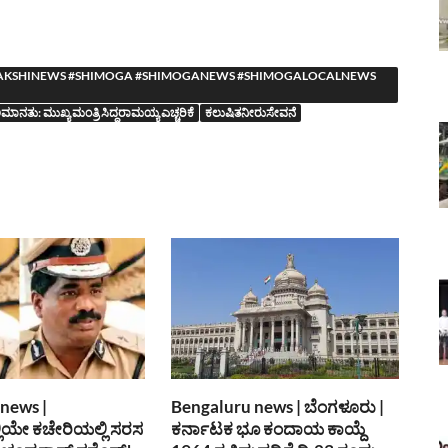
YASAAKSHINEWS #SHIMOGA #SHIMOGANEWS #SHIMOGALOCALNEWS
ು: ಮುಖ್ಯ ಮಂತ್ರಿ ಸಿದ್ದರಾಮಯ್ಯ ಎಚ್ಚರಿಕೆ
ಕಲುಷಿತನೀರುಸೇವನೆ
news |
Bengaluru news | ಬೆಂಗಳೂರು |
್ಲಿಯೇ ಕಚೇರಿಯಲ್ಲಿ ಸರಸ
ಕರ್ನಾಟಕ ಭೂ ಕಂದಾಯ ಕಾಯ್ದೆ