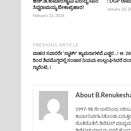
ಹೆಚ್.ಡಿ.ಕುಮಾರಸ್ವಾಮಿ ವಿರುದ್ದ ಸಿಎಂ
: DGP ರಾಮಚ
ಸಿದ್ದರಾಮಯ್ಯ ಟೀಕಾಪ್ರಹಾರ!
January 20, 
February 22, 2026
PREVIOUS ARTICLE
ವಾಹನ ಸವಾರರೇ ‘ಸ್ಮಾರ್ಟ್’ ಕ್ಯಾಮರಾಗಳಿವೆ ಎಚ್ಚರ…! ಆ. 28
ರಿಂದ ಶಿವಮೊಗ್ಗದಲ್ಲಿ ಸಂಚಾರ ನಿಯಮ ಉಲ್ಲಂಘಿಸಿದರೆ ದಂ
ಗ್ಯಾರೆಂಟಿ..!
About B.Renukesh
1997-98 ನೇ ಸಾಲಿನಿಂದ, ಸರಿಸುಮಾ
ಕಾರ್ಯನಿರ್ವಹಿಸಿಕೊಂಡು ಬರುತ್ತಿ
ಜೊತೆಜೊತೆಗೆ, ಡಿಜಿಟಲ್ ಮಾಧ್ಯ
ಡಿಜಿಟಲ್ ಮಾಧ್ಯಮ ನನಗೆ ಹೊಸದಲ್ಲ