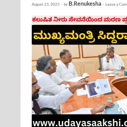
B.Renukesha
August 23, 2023
-
by
-
Leave a Co