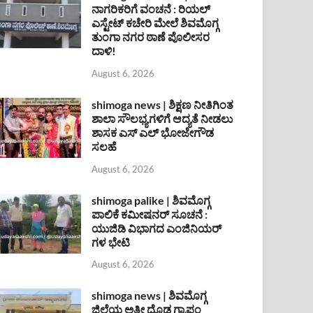
ನಾಗರಿಕರಿಗೆ ವಂಚನೆ : ರಿಯಲ್
ಎಸ್ಟೇಟ್ ಕಚೇರಿ ಮೇಲೆ ಶಿವಮೊಗ್ಗ
ತುಂಗಾ ನಗರ ಠಾಣೆ ಪೊಲೀಸರ
ದಾಳಿ!
August 6, 2026
shimoga news | ಶಿಕ್ಷಣ ನೀತಿಗಿಂತ
ಶಾಲಾ ಸೌಲಭ್ಯಗಳಿಗೆ ಆದ್ಯತೆ ನೀಡಲು
ಶಾಸಕ ಎಸ್ ಎಲ್ ಭೋಜೇಗೌಡ
ಸಲಹೆ
August 6, 2026
shimoga palike | ಶಿವಮೊಗ್ಗ
ಪಾಲಿಕೆ ಕಮೀಷನರ್ ಸೂಚನೆ :
ಯುಜಿಡಿ ವಿಭಾಗದ ಎಂಜಿನಿಯರ್
ಗಳ ಭೇಟಿ
August 6, 2026
shimoga news | ಶಿವಮೊಗ್ಗ
ಜಿಲ್ಲೆಯ ಅತೀ ದೊಡ್ಡ ಗ್ರಾಪಂ