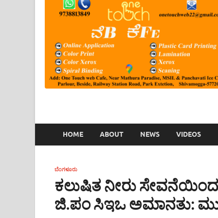
HOME
ABOUT
NEWS
VIDEOS
ಬೆಂಗಳೂರು
ಕಲುಷಿತ ನೀರು ಸೇವನೆಯಿಂದ
ಜಿ.ಪಂ ಸಿಇಒ ಅಮಾನತು: ಮುಖ್ಯ