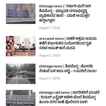
shimoga news | ‘ಸರ್ಕಾರಿ ಮನೆ’ಗಾಗಿ
ಶಿವಮೊಗ್ಗ – ಭದ್ರಾವತಿ ನಗರಾಭಿವೃದ್ದಿ
ಪ್ರಾಧಿಕಾರದ ಹಾಲಿ – ಮಾಜಿ ಆಯುಕ್ತರ
ಹಗ್ಗಜಗ್ಗಾಟ!
August 7, 2026
arecanut news | ಅಡಕೆ ಅಕ್ರಮ ಆಮದು
ತಡೆಗೆ ಕರ್ನಾಟಕದ ನಿಯೋಗದಿಂದ ಗೃಹ
ಸಚಿವ ಅಮಿತ್ ಶಾಗೆ ಮನವಿ
August 7, 2026
shimoga news | ಶಿವಮೊಗ್ಗ : ಚೋರಡಿ
ಸೇತುವೆ ಬಳಿ ಕಾರು ಪಲ್ಟಿ – 6 ಜನರಿಗೆ ಗಾಯ!
August 7, 2026
shimoga raid news | ನಾಗರಿಕರಿಗೆ ವಂಚನೆ
: ರಿಯಲ್ ಎಸ್ಟೇಟ್ ಕಚೇರಿ ಮೇಲೆ ಶಿವಮೊಗ್ಗ
ತುಂಗಾ ನಗರ ಠಾಣೆ ಪೊಲೀಸರ ದಾಳಿ!