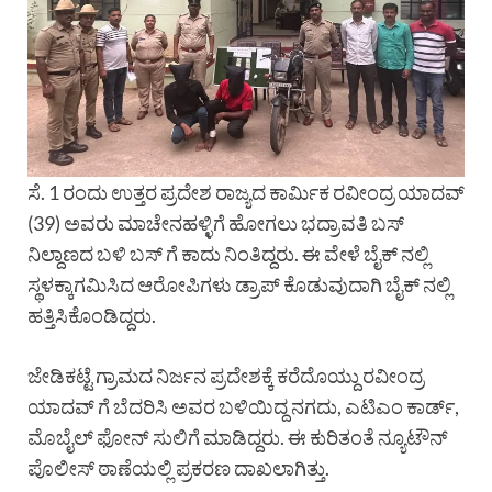
ಸೆ. 1 ರಂದು ಉತ್ತರ ಪ್ರದೇಶ ರಾಜ್ಯದ ಕಾರ್ಮಿಕ ರವೀಂದ್ರ ಯಾದವ್
(39) ಅವರು ಮಾಚೇನಹಳ್ಳಿಗೆ ಹೋಗಲು ಭದ್ರಾವತಿ ಬಸ್
ನಿಲ್ದಾಣದ ಬಳಿ ಬಸ್ ಗೆ ಕಾದು ನಿಂತಿದ್ದರು. ಈ ವೇಳೆ ಬೈಕ್ ನಲ್ಲಿ
ಸ್ಥಳಕ್ಕಾಗಮಿಸಿದ ಆರೋಪಿಗಳು ಡ್ರಾಪ್ ಕೊಡುವುದಾಗಿ ಬೈಕ್ ನಲ್ಲಿ
ಹತ್ತಿಸಿಕೊಂಡಿದ್ದರು.
ಜೇಡಿಕಟ್ಟೆ ಗ್ರಾಮದ ನಿರ್ಜನ ಪ್ರದೇಶಕ್ಕೆ ಕರೆದೊಯ್ದು ರವೀಂದ್ರ
ಯಾದವ್ ಗೆ ಬೆದರಿಸಿ ಅವರ ಬಳಿಯಿದ್ದ ನಗದು, ಎಟಿಎಂ ಕಾರ್ಡ್,
ಮೊಬೈಲ್ ಫೋನ್ ಸುಲಿಗೆ ಮಾಡಿದ್ದರು. ಈ ಕುರಿತಂತೆ ನ್ಯೂಟೌನ್
ಪೊಲೀಸ್ ಠಾಣೆಯಲ್ಲಿ ಪ್ರಕರಣ ದಾಖಲಾಗಿತ್ತು.