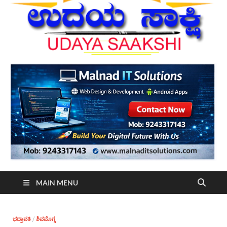
MAIN MENU
ಭದ್ರಾವತಿ
/
ಶಿವಮೊಗ್ಗ