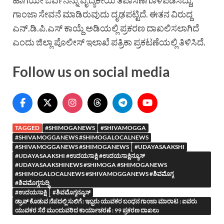
ಹಾಗೆಯೇ ಓರ್ವನನ್ನು ವೈದ್ಯಕೀಯ ತಪಾಸಣೆಗೊಳಪಡಿಸಿದ್ದು,
ಗಾಂಜಾ ಸೇವನೆ ಮಾಡಿರುವುದು ದೃಢಪಟ್ಟಿದೆ. ಈತನ ವಿರುದ್ದ
ಎನ್.ಡಿ.ಪಿ.ಎಸ್ ಕಾಯ್ದೆ ಅಡಿಯಲ್ಲಿ ಪ್ರಕರಣ ದಾಖಲಿಸಲಾಗಿದೆ
ಎಂದು ಜಿಲ್ಲಾ ಪೊಲೀಸ್ ಇಲಾಖೆ ಪತ್ರಿಕಾ ಪ್ರಕಟಣೆಯಲ್ಲಿ ತಿಳಿಸಿದೆ.
Follow us on social media
TAGGED
#SHIMOGANEWS
#SHIVAMOGGA
#SHIVAMOGGANEWS #SHIMOGALOCALNEWS
#SHIVAMOGGANEWS #SHIMOGANEWS
#UDAYASAAKSHI
#UDAYASAAKSHI #ಉದಯಸಾಕ್ಷಿ #ಉದಯಸಾಕ್ಷಿನ್ಯೂಸ್
#UDAYASAAKSHINEWS #SHIMOGA #SHIMOGANEWS
#SHIMOGALOCALNEWS #SHIVAMOGGANEWS #ಶಿವಮೊಗ್ಗ
#ಶಿವಮೊಗ್ಗಸುದ್ದಿ
#ಉದಯಸಾಕ್ಷಿ
#ಶಿವಮೊಗ್ಗನ್ಯೂಸ್
ಡ್ರಾಪ್ ಕೊಡುವ ನೆಪದಲ್ಲಿ ಸುಲಿಗೆ : ಇಬ್ಬರು ಯುವಕರ ಬಂಧನ ಗಾಂಜಾ ಮಾರಾಟ : ಐವರು
ಯುವಕರ ಸೆರೆ ಮುಂದುವರಿದ ಕಾರ್ಯಾಚರಣೆ : 99 ಪ್ರಕರಣ ದಾಖಲು