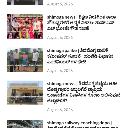
August 6, 2026
shimoga news | ಶಿಕ್ಷಣ ನೀತಿಗಿಂತ ಶಾಲಾ
ಸೌಲಭ್ಯಗಳಿಗೆ ಆದ್ಯತೆ ನೀಡಲು ಶಾಸಕ ಎಸ್
ಎಲ್ ಭೋಜೇಗೌಡ ಸಲಹೆ
August 6, 2026
shimoga palike | ಶಿವಮೊಗ್ಗ ಪಾಲಿಕೆ
ಕಮೀಷನರ್ ಸೂಚನೆ : ಯುಜಿಡಿ ವಿಭಾಗದ
ಎಂಜಿನಿಯರ್ ಗಳ ಭೇಟಿ
August 6, 2026
shimoga news | ಶಿವಮೊಗ್ಗ ಜಿಲ್ಲೆಯ ಅತೀ
ದೊಡ್ಡ ಗ್ರಾಪಂ ಅಬ್ಬಲಗೆರೆ ವ್ಯಾಪ್ತಿಯ
ಬಡಾವಣೆಗಳ ನಿವಾಸಿಗಳ ಗೋಳು ಆಲಿಸುವುದೆ
ಜಿಲ್ಲಾಡಳಿತ?
August 6, 2026
shimoga railway coaching depo |