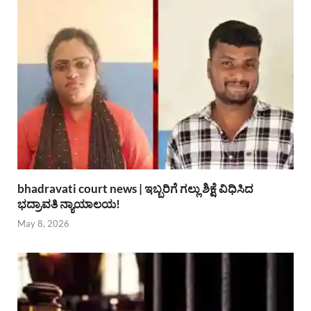
bhadravati court news | ಇಬ್ಬರಿಗೆ ಗಲ್ಲು ಶಿಕ್ಷೆ ವಿಧಿಸಿದ
ಭದ್ರಾವತಿ ನ್ಯಾಯಾಲಯ!
May 8, 2026