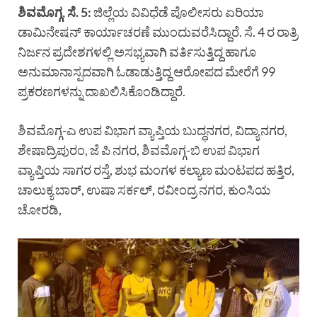
ಶಿವಮೊಗ್ಗ, ಸೆ. 5:
ಜಿಲ್ಲೆಯ ವಿವಿಧೆಡೆ ಪೊಲೀಸರು ಏರಿಯಾ
ಡಾಮಿನೇಷನ್ ಕಾರ್ಯಾಚರಣೆ ಮುಂದುವರೆಸಿದ್ದಾರೆ. ಸೆ. 4 ರ ರಾತ್ರಿ
ನಿರ್ಜನ ಪ್ರದೇಶಗಳಲ್ಲಿ ಅಸಭ್ಯವಾಗಿ ವರ್ತಿಸುತ್ತಿದ್ದ ಹಾಗೂ
ಅನುಮಾನಾಸ್ಪದವಾಗಿ ಓಡಾಡುತ್ತಿದ್ದ ಆರೋಪದ ಮೇರೆಗೆ 99
ಪ್ರಕರಣಗಳನ್ನು ದಾಖಲಿಸಿಕೊಂಡಿದ್ದಾರೆ.
ಶಿವಮೊಗ್ಗ-ಎ ಉಪ ವಿಭಾಗ ವ್ಯಾಪ್ತಿಯ ಬುದ್ಧನಗರ, ವಿದ್ಯಾನಗರ,
ಶೇಷಾದ್ರಿಪುರಂ, ಜೆ ಪಿ ನಗರ, ಶಿವಮೊಗ್ಗ-ಬಿ ಉಪ ವಿಭಾಗ
ವ್ಯಾಪ್ತಿಯ ಸಾಗರ ರಸ್ತೆ, ಶುಭ ಮಂಗಳ ಕಲ್ಯಾಣ ಮಂಟಪದ ಹತ್ತಿರ,
ಚಾಲುಕ್ಯ ಬಾರ್, ಉಷಾ ಸರ್ಕಲ್, ರವೀಂದ್ರ ನಗರ, ಕುಂಸಿಯ
ಚೋರಡಿ,