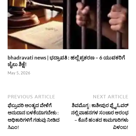
bhadravati news | ಭದ್ರಾವತಿ : ಹಲ್ಲೆ ಪ್ರಕರಣ – 6 ಯುವಕರಿಗೆ
ಜೈಲು ಶಿಕ್ಷೆ!
May 5, 2026
PREVIOUS ARTICLE
NEXT ARTICLE
ಫೆಬ್ರುವರಿ ಅಂತ್ಯದ ವೇಳೆಗೆ
ಶಿವಮೊಗ್ಗ : ಕಾಶೀಪುರ ಫ್ಲೈ ಓವರ್
ಅನುದಾನ ಬಳಕೆಯಾಗಬೇಕು :
ನಲ್ಲಿ ವಾಹನಗಳ ಸಂಚಾರ ಆರಂಭ
ಅಧಿಕಾರಿಗಳಿಗೆ ಗಡುವು ನೀಡಿದ
– ಕೊನೆ ಹಂತದ ಕಾಮಗಾರಿಗಳು
ಸಿಎಂ!
ವಿಳಂಬ!