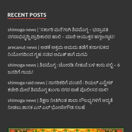
RECENT POSTS
shimoga news | ‘ಸರ್ಕಾರಿ ಮನೆ’ಗಾಗಿ ಶಿವಮೊಗ್ಗ – ಭದ್ರಾವತಿ
ನಗರಾಭಿವೃದ್ದಿ ಪ್ರಾಧಿಕಾರದ ಹಾಲಿ – ಮಾಜಿ ಆಯುಕ್ತರ ಹಗ್ಗಜಗ್ಗಾಟ!
arecanut news | ಅಡಕೆ ಅಕ್ರಮ ಆಮದು ತಡೆಗೆ ಕರ್ನಾಟಕದ
ನಿಯೋಗದಿಂದ ಗೃಹ ಸಚಿವ ಅಮಿತ್ ಶಾಗೆ ಮನವಿ
shimoga news | ಶಿವಮೊಗ್ಗ : ಚೋರಡಿ ಸೇತುವೆ ಬಳಿ ಕಾರು ಪಲ್ಟಿ – 6
ಜನರಿಗೆ ಗಾಯ!
shimoga raid news | ನಾಗರಿಕರಿಗೆ ವಂಚನೆ : ರಿಯಲ್ ಎಸ್ಟೇಟ್
ಕಚೇರಿ ಮೇಲೆ ಶಿವಮೊಗ್ಗ ತುಂಗಾ ನಗರ ಠಾಣೆ ಪೊಲೀಸರ ದಾಳಿ!
shimoga news | ಶಿಕ್ಷಣ ನೀತಿಗಿಂತ ಶಾಲಾ ಸೌಲಭ್ಯಗಳಿಗೆ ಆದ್ಯತೆ
ನೀಡಲು ಶಾಸಕ ಎಸ್ ಎಲ್ ಭೋಜೇಗೌಡ ಸಲಹೆ