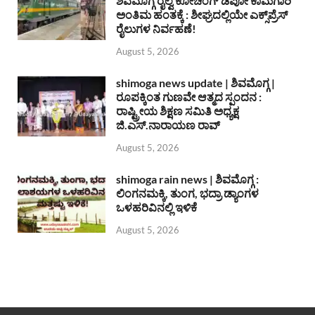
ಶಿವಮೊಗ್ಗ ರೈಲ್ವೆ ಕೋಚಿಂಗ್ ಡಿಪೋ ಕಾಮಗಾರಿ
ಅಂತಿಮ ಹಂತಕ್ಕೆ : ಶೀಘ್ರದಲ್ಲಿಯೇ ಎಕ್ಸ್‌ಪ್ರೆಸ್
ರೈಲುಗಳ ನಿರ್ವಹಣೆ!
August 5, 2026
shimoga news update | ಶಿವಮೊಗ್ಗ |
ರೂಪಕ್ಕಿಂತ ಗುಣವೇ ಆತ್ಮದ ಸ್ಪಂದನ :
ರಾಷ್ಟ್ರೀಯ ಶಿಕ್ಷಣ ಸಮಿತಿ ಅಧ್ಯಕ್ಷ
ಜಿ.ಎಸ್.ನಾರಾಯಣ ರಾವ್
August 5, 2026
shimoga rain news | ಶಿವಮೊಗ್ಗ :
ಲಿಂಗನಮಕ್ಕಿ, ತುಂಗ, ಭದ್ರಾ ಡ್ಯಾಂಗಳ
ಒಳಹರಿವಿನಲ್ಲಿ ಇಳಿಕೆ
August 5, 2026