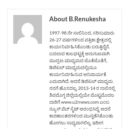
About B.Renukesha
1997-98 ನೇ ಸಾಲಿನಿಂದ, ಸರಿಸುಮಾರು
26-27 ವರ್ಷಗಳಿಂದ ಪತ್ರಿಕಾ ಕ್ಷೇತ್ರದಲ್ಲಿ
ಕಾರ್ಯನಿರ್ವಹಿಸಿಕೊಂಡು ಬರುತ್ತಿದ್ದೆನೆ.
ಬದಲಾದ ಕಾಲಘಟ್ಟಕ್ಕೆ ಅನುಗುಣವಾಗಿ
ಮುದ್ರಣ ಮಾಧ್ಯಮದ ಜೊತೆಜೊತೆಗೆ,
ಡಿಜಿಟಲ್ ಮಾಧ್ಯಮದಲ್ಲಿಯೂ
ಕಾರ್ಯನಿರ್ವಹಿಸುವ ಅನಿವಾರ್ಯತೆ
ಎದುರಾಗಿದೆ. ಆದರೆ ಡಿಜಿಟಲ್ ಮಾಧ್ಯಮ
ನನಗೆ ಹೊಸದಲ್ಲ. 2013-14 ರ ಸಾಲಿನಲ್ಲಿ
ಶಿವಮೊಗ್ಗ ಜಿಲ್ಲೆಯಲ್ಲಿಯೇ ಮೊಟ್ಟಮೊದಲ
ಬಾರಿಗೆ www.u2rnews.com ಎಂಬ
ನ್ಯೂಸ್ ವೆಬ್ ಸೈಟ್ ಆರಂಭಿಸಿದ್ದೆ. ಆದರೆ
ಕಾರಣಾಂತರಗಳಿಂದ ಮುನ್ನಡೆಸಿಕೊಂಡು
ಹೋಗಲು ಸಾಧ್ಯವಾಗಲಿಲ್ಲ. ಇದೀಗ