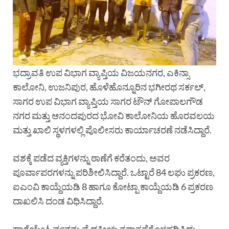
ಭದ್ರಾವತಿ ಉಪ ವಿಭಾಗ ವ್ಯಾಪ್ತಿಯ ವಿಜಯನಗರ, ಎಕಿನ್ಸಾ
ಕಾಲೋನಿ, ಉಜನಿಪುರ, ಹೊಳೆಹೊನ್ನೂರಿನ ಭಗೀರಥ ಸರ್ಕಲ್,
ಸಾಗರ ಉಪ ವಿಭಾಗ ವ್ಯಾಪ್ತಿಯ ಸಾಗರ ಟೌನ್ ಗೋಪಾಲಗೌಡ
ನಗರ ಮತ್ತು ಆನಂದಪುರದ ಭೋವಿ ಕಾಲೋನಿಯ ಹೊರವಲಯ
ಮತ್ತು ಖಾಲಿ ಸ್ಥಳಗಳಲ್ಲಿ ಪೊಲೀಸರು ಕಾರ್ಯಾಚರಣೆ ನಡೆಸಿದ್ದಾರೆ.
ವಶಕ್ಕೆ ಪಡೆದ ವ್ಯಕ್ತಿಗಳನ್ನು ಠಾಣೆಗೆ ಕರೆತಂದು, ಅವರ
ಪೂರ್ವಾಪರಗಳನ್ನು ಪರಿಶೀಲಿಸಿದ್ದಾರೆ. ಒಟ್ಟಾರೆ 84 ಲಘು ಪ್ರಕರಣ,
ಐಎಂವಿ ಕಾಯ್ದೆಯಡಿ 8 ಹಾಗೂ ಕೋಟ್ಪಾ ಕಾಯ್ದೆಯಡಿ 6 ಪ್ರಕರಣ
ದಾಖಲಿಸಿ ದಂಡ ವಿಧಿಸಿದ್ದಾರೆ.