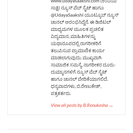
www.udayasaakshi.com (ಉದಯ
ಸಾಕ್ಷಿ) ನ್ಯೂಸ್ ವೆಬ್ ಸೈಟ್ ಹಾಗೂ
@UdayaSaakshi ಯೂಟ್ಯೂಬ್ ನ್ಯೂಸ್
ಚಾನಲ್ ಆರಂಭಿಸಿದ್ದೆನೆ. ಈ ಡಿಜಿಟಲ್
ಮಾಧ್ಯಮಗಳ ಮೂಲಕ ಪ್ರಚಲಿತ
ವಿದ್ಯಮಾನ, ಮಾಹಿತಿಗಳನ್ನು
ಯಥಾರೂಪದಲ್ಲಿ ನಾಗರೀಕರಿಗೆ
ತಲುಪಿಸುವ ಪ್ರಾಮಾಣಿಕ ಕಾರ್ಯ
ಮಾಡಲಾಗುವುದು. ಮುಖ್ಯವಾಗಿ
ಸಾಮಾಜಿಕ ಸಮಸ್ಯೆ, ನಾಗರೀಕರ ದೂರು-
ದುಮ್ಮಾನಗಳಿಗೆ ನ್ಯೂಸ್ ವೆಬ್ ಸೈಟ್
ಹಾಗೂ ಚಾನಲ್ ವೇದಿಕೆಯಾಗಲಿದೆ.
ಧನ್ಯವಾದಗಳು, ಬಿ.ರೇಣುಕೇಶ್,
ಪತ್ರಕರ್ತರು.
View all posts by B.Renukesha →