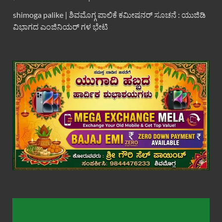
shimoga palike | ಶಿವಮೊಗ್ಗ ಪಾಲಿಕೆ ಕಮೀಷನರ್ ಸೂಚನೆ : ಯುಜಿಡಿ
ವಿಭಾಗದ ಎಂಜಿನಿಯರ್ ಗಳ ಭೇಟಿ