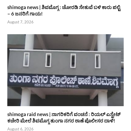
shimoga news | ಶಿವಮೊಗ್ಗ : ಚೋರಡಿ ಸೇತುವೆ ಬಳಿ ಕಾರು ಪಲ್ಟಿ
– 6 ಜನರಿಗೆ ಗಾಯ!
August 7, 2026
shimoga raid news | ನಾಗರಿಕರಿಗೆ ವಂಚನೆ : ರಿಯಲ್ ಎಸ್ಟೇಟ್
ಕಚೇರಿ ಮೇಲೆ ಶಿವಮೊಗ್ಗ ತುಂಗಾ ನಗರ ಠಾಣೆ ಪೊಲೀಸರ ದಾಳಿ!
August 6, 2026