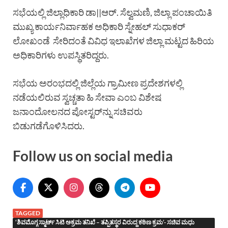
ಸಭೆಯಲ್ಲಿ ಜಿಲ್ಲಾಧಿಕಾರಿ ಡಾ||ಆರ್. ಸೆಲ್ವಮಣಿ, ಜಿಲ್ಲಾ ಪಂಚಾಯಿತಿ
ಮುಖ್ಯ ಕಾರ್ಯನಿರ್ವಾಹಕ ಅಧಿಕಾರಿ ಸ್ನೇಹಲ್ ಸುಧಾಕರ್
ಲೋಖಂಡೆ ಸೇರಿದಂತೆ ವಿವಿಧ ಇಲಾಖೆಗಳ ಜಿಲ್ಲಾ ಮಟ್ಟದ ಹಿರಿಯ
ಅಧಿಕಾರಿಗಳು ಉಪಸ್ಥಿತರಿದ್ದರು.
ಸಭೆಯ ಅರಂಭದಲ್ಲಿ ಜಿಲ್ಲೆಯ ಗ್ರಾಮೀಣ ಪ್ರದೇಶಗಳಲ್ಲಿ
ನಡೆಯಲಿರುವ ಸ್ವಚ್ಚತಾ ಹಿ ಸೇವಾ ಎಂಬ ವಿಶೇಷ
ಜನಾಂದೋಲನದ ಪೋಸ್ಟರ್‌ನ್ನು ಸಚಿವರು
ಬಿಡುಗಡೆಗೊಳಿಸಿದರು.
Follow us on social media
TAGGED
‘ಶಿವಮೊಗ್ಗ ಸ್ಮಾರ್ಟ್ ಸಿಟಿ ಅಕ್ರಮ ತನಿಖೆ – ತಪ್ಪಿತಸ್ಥರ ವಿರುದ್ದ ಕಠಿಣ ಕ್ರಮ’- ಸಚಿವ ಮಧು