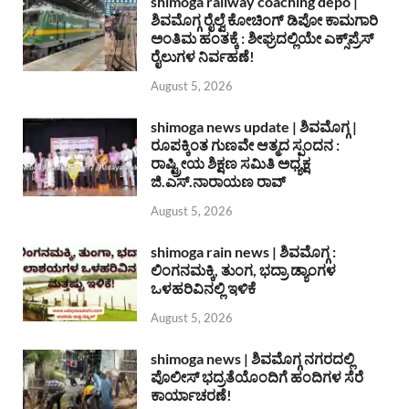
shimoga railway coaching depo |
ಶಿವಮೊಗ್ಗ ರೈಲ್ವೆ ಕೋಚಿಂಗ್ ಡಿಪೋ ಕಾಮಗಾರಿ
ಅಂತಿಮ ಹಂತಕ್ಕೆ : ಶೀಘ್ರದಲ್ಲಿಯೇ ಎಕ್ಸ್‌ಪ್ರೆಸ್
ರೈಲುಗಳ ನಿರ್ವಹಣೆ!
August 5, 2026
shimoga news update | ಶಿವಮೊಗ್ಗ |
ರೂಪಕ್ಕಿಂತ ಗುಣವೇ ಆತ್ಮದ ಸ್ಪಂದನ :
ರಾಷ್ಟ್ರೀಯ ಶಿಕ್ಷಣ ಸಮಿತಿ ಅಧ್ಯಕ್ಷ
ಜಿ.ಎಸ್.ನಾರಾಯಣ ರಾವ್
August 5, 2026
shimoga rain news | ಶಿವಮೊಗ್ಗ :
ಲಿಂಗನಮಕ್ಕಿ, ತುಂಗ, ಭದ್ರಾ ಡ್ಯಾಂಗಳ
ಒಳಹರಿವಿನಲ್ಲಿ ಇಳಿಕೆ
August 5, 2026
shimoga news | ಶಿವಮೊಗ್ಗ ನಗರದಲ್ಲಿ
ಪೊಲೀಸ್ ಭದ್ರತೆಯೊಂದಿಗೆ ಹಂದಿಗಳ ಸೆರೆ
ಕಾರ್ಯಾಚರಣೆ!