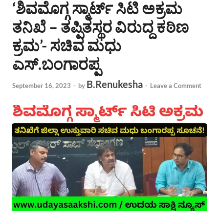
‘ಶಿವಮೊಗ್ಗ ಸ್ಮಾರ್ಟ್ ಸಿಟಿ ಅಕ್ರಮ
ತನಿಖೆ – ತಪ್ಪಿತಸ್ಥರ ವಿರುದ್ದ ಕಠಿಣ
ಕ್ರಮ’- ಸಚಿವ ಮಧು
ಎಸ್.ಬಂಗಾರಪ್ಪ
B.Renukesha
September 16, 2023
-
by
-
Leave a Comment