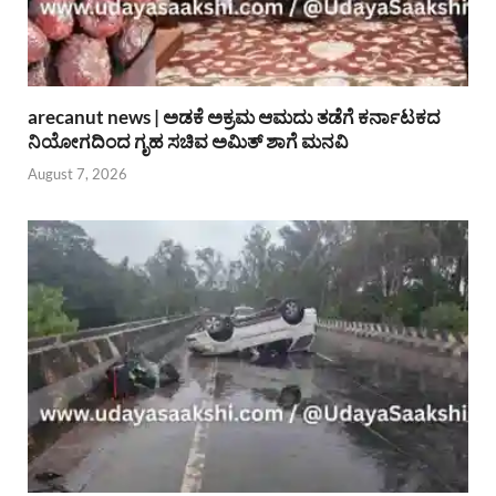
arecanut news | ಅಡಕೆ ಅಕ್ರಮ ಆಮದು ತಡೆಗೆ ಕರ್ನಾಟಕದ
ನಿಯೋಗದಿಂದ ಗೃಹ ಸಚಿವ ಅಮಿತ್ ಶಾಗೆ ಮನವಿ
August 7, 2026