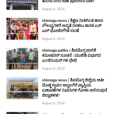
ತುಂಗಾ ನಗರ ಠಾಣೆ ಪೊಲೀಸರ ದಾಳಿ!
August 6, 2026
shimoga news | ಶಿಕ್ಷಣ ನೀತಿಗಿಂತ ಶಾಲಾ
ಸೌಲಭ್ಯಗಳಿಗೆ ಆದ್ಯತೆ ನೀಡಲು ಶಾಸಕ ಎಸ್
ಎಲ್ ಭೋಜೇಗೌಡ ಸಲಹೆ
August 6, 2026
shimoga palike | ಶಿವಮೊಗ್ಗ ಪಾಲಿಕೆ
ಕಮೀಷನರ್ ಸೂಚನೆ : ಯುಜಿಡಿ ವಿಭಾಗದ
ಎಂಜಿನಿಯರ್ ಗಳ ಭೇಟಿ
August 6, 2026
shimoga news | ಶಿವಮೊಗ್ಗ ಜಿಲ್ಲೆಯ ಅತೀ
ದೊಡ್ಡ ಗ್ರಾಪಂ ಅಬ್ಬಲಗೆರೆ ವ್ಯಾಪ್ತಿಯ
ಬಡಾವಣೆಗಳ ನಿವಾಸಿಗಳ ಗೋಳು ಆಲಿಸುವುದೆ
ಜಿಲ್ಲಾಡಳಿತ?
August 6, 2026