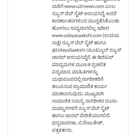
ಬಾರಿಗೆ www.u2rnews.com ಎಂಬ
ನ್ಯೂಸ್ ವೆಬ್ ಸೈಟ್ ಆರಂಭಿಸಿದ್ದೆ. ಆದರೆ
ಕಾರಣಾಂತರಗಳಿಂದ ಮುನ್ನಡೆಸಿಕೊಂಡು
ಹೋಗಲು ಸಾಧ್ಯವಾಗಲಿಲ್ಲ. ಇದೀಗ
www.udayasaakshi.com (ಉದಯ
ಸಾಕ್ಷಿ) ನ್ಯೂಸ್ ವೆಬ್ ಸೈಟ್ ಹಾಗೂ
@UdayaSaakshi ಯೂಟ್ಯೂಬ್ ನ್ಯೂಸ್
ಚಾನಲ್ ಆರಂಭಿಸಿದ್ದೆನೆ. ಈ ಡಿಜಿಟಲ್
ಮಾಧ್ಯಮಗಳ ಮೂಲಕ ಪ್ರಚಲಿತ
ವಿದ್ಯಮಾನ, ಮಾಹಿತಿಗಳನ್ನು
ಯಥಾರೂಪದಲ್ಲಿ ನಾಗರೀಕರಿಗೆ
ತಲುಪಿಸುವ ಪ್ರಾಮಾಣಿಕ ಕಾರ್ಯ
ಮಾಡಲಾಗುವುದು. ಮುಖ್ಯವಾಗಿ
ಸಾಮಾಜಿಕ ಸಮಸ್ಯೆ, ನಾಗರೀಕರ ದೂರು-
ದುಮ್ಮಾನಗಳಿಗೆ ನ್ಯೂಸ್ ವೆಬ್ ಸೈಟ್
ಹಾಗೂ ಚಾನಲ್ ವೇದಿಕೆಯಾಗಲಿದೆ.
ಧನ್ಯವಾದಗಳು, ಬಿ.ರೇಣುಕೇಶ್,
ಪತ್ರಕರ್ತರು.