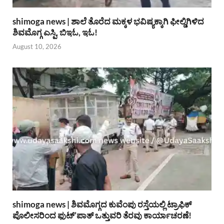
shimoga news | ಶಾಲೆ ತೊರೆದ ಮಕ್ಕಳ ಭವಿಷ್ಯಕ್ಕಾಗಿ ಫೀಲ್ಡಿಗಿಳಿದ
ಶಿವಮೊಗ್ಗ ಎಸ್ಪಿ, ಬಿಇಓ, ಇಓ!
August 10, 2026
shimoga news | ಶಿವಮೊಗ್ಗದ ಕುವೆಂಪು ರಸ್ತೆಯಲ್ಲಿ ಟ್ರಾಫಿಕ್
ಪೊಲೀಸರಿಂದ ಫುಟ್’ಪಾತ್ ಒತ್ತುವರಿ ತೆರವು ಕಾರ್ಯಾಚರಣೆ!