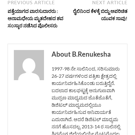
PREVIOUS ARTICLE
NEXT ARTICLE
ಪತ್ತೆಯಾಗದ ವಾರಸುದಾರರು :
ರೈಲಿನಿಂದ ಕೆಳಕ್ಕೆ ಬಿದ್ದು ಅಪರಿಚಿತ
ಅನಾಮಧೇಯ ಮೃತದೇಹದ ಶವ
ಯುವಕ ಸಾವು!
ಸಂಸ್ಕಾರ ನಡೆಸಿದ ಪೊಲೀಸರು
About B.Renukesha
1997-98 ನೇ ಸಾಲಿನಿಂದ, ಸರಿಸುಮಾರು
26-27 ವರ್ಷಗಳಿಂದ ಪತ್ರಿಕಾ ಕ್ಷೇತ್ರದಲ್ಲಿ
ಕಾರ್ಯನಿರ್ವಹಿಸಿಕೊಂಡು ಬರುತ್ತಿದ್ದೆನೆ.
ಬದಲಾದ ಕಾಲಘಟ್ಟಕ್ಕೆ ಅನುಗುಣವಾಗಿ
ಮುದ್ರಣ ಮಾಧ್ಯಮದ ಜೊತೆಜೊತೆಗೆ,
ಡಿಜಿಟಲ್ ಮಾಧ್ಯಮದಲ್ಲಿಯೂ
ಕಾರ್ಯನಿರ್ವಹಿಸುವ ಅನಿವಾರ್ಯತೆ
ಎದುರಾಗಿದೆ. ಆದರೆ ಡಿಜಿಟಲ್ ಮಾಧ್ಯಮ
ನನಗೆ ಹೊಸದಲ್ಲ. 2013-14 ರ ಸಾಲಿನಲ್ಲಿ
ಶಿವಮೊಗ್ಗ ಜಿಲ್ಲೆಯಲ್ಲಿಯೇ ಮೊಟ್ಟಮೊದಲ