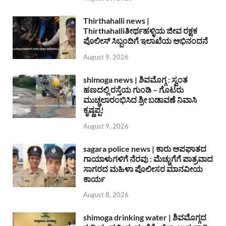
Thirthahalli news |
Thirthahalliತೀರ್ಥಹಳ್ಳಿಯ ಜೀವ ರಕ್ಷಕ
ಪೊಲೀಸ್ ಸಿಬ್ಬಂದಿಗೆ ಇಲಾಖೆಯ ಅಭಿನಂದನೆ
August 9, 2026
shimoga news | ಶಿವಮೊಗ್ಗ : ಸ್ವಂತ
ಹಣದಲ್ಲಿ ರಸ್ತೆಯ ಗುಂಡಿ – ಗೊಟರು
ಮುಚ್ಚಲಾರಂಭಿಸಿದ ಶ್ರೀ ಬಡಾವಣೆ ನಿವಾಸಿ
ಕೃಷ್ಣಪ್ಪ!
August 9, 2026
sagara police news | ಕಾರು ಅಪಘಾತದ
ಗಾಯಾಳುಗಳಿಗೆ ನೆರವು : ಮೆಚ್ಚುಗೆಗೆ ಪಾತ್ರವಾದ
ಸಾಗರದ ಮಹಿಳಾ ಪೊಲೀಸರ ಮಾನವೀಯ
ಕಾರ್ಯ
August 8, 2026
shimoga drinking water | ಶಿವಮೊಗ್ಗದ