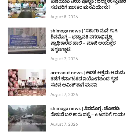
ಕುಡಿಯುವ ನೀರು ಪೂರೈಕೆ : ಜಿಲ್ಲಾ ಉಸ್ತುವಾರಿ
ಸಚಿವರಿಗೆ ಶಾಸಕರ ಮನವಿಯೇನು?
August 8, 2026
shimoga news | ‘ಸರ್ಕಾರಿ ಮನೆ’ಗಾಗಿ
ಶಿವಮೊಗ್ಗ – ಭದ್ರಾವತಿ ನಗರಾಭಿವೃದ್ದಿ
ಪ್ರಾಧಿಕಾರದ ಹಾಲಿ – ಮಾಜಿ ಆಯುಕ್ತರ
ಹಗ್ಗಜಗ್ಗಾಟ!
August 7, 2026
arecanut news | ಅಡಕೆ ಅಕ್ರಮ ಆಮದು
ತಡೆಗೆ ಕರ್ನಾಟಕದ ನಿಯೋಗದಿಂದ ಗೃಹ
ಸಚಿವ ಅಮಿತ್ ಶಾಗೆ ಮನವಿ
August 7, 2026
shimoga news | ಶಿವಮೊಗ್ಗ : ಚೋರಡಿ
ಸೇತುವೆ ಬಳಿ ಕಾರು ಪಲ್ಟಿ – 6 ಜನರಿಗೆ ಗಾಯ!
August 7, 2026