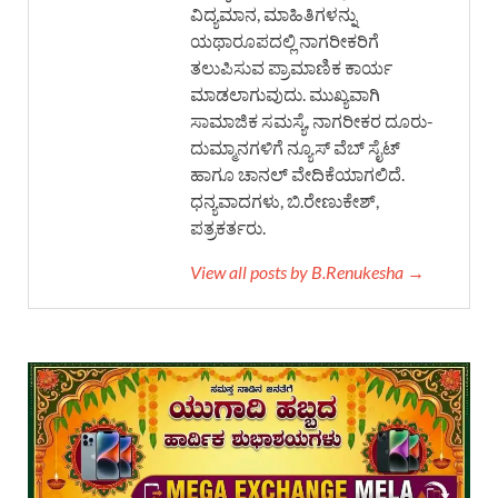
ವಿದ್ಯಮಾನ, ಮಾಹಿತಿಗಳನ್ನು
ಯಥಾರೂಪದಲ್ಲಿ ನಾಗರೀಕರಿಗೆ
ತಲುಪಿಸುವ ಪ್ರಾಮಾಣಿಕ ಕಾರ್ಯ
ಮಾಡಲಾಗುವುದು. ಮುಖ್ಯವಾಗಿ
ಸಾಮಾಜಿಕ ಸಮಸ್ಯೆ, ನಾಗರೀಕರ ದೂರು-
ದುಮ್ಮಾನಗಳಿಗೆ ನ್ಯೂಸ್ ವೆಬ್ ಸೈಟ್
ಹಾಗೂ ಚಾನಲ್ ವೇದಿಕೆಯಾಗಲಿದೆ.
ಧನ್ಯವಾದಗಳು, ಬಿ.ರೇಣುಕೇಶ್,
ಪತ್ರಕರ್ತರು.
View all posts by B.Renukesha →