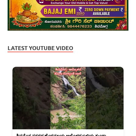
LATEST YOUTUBE VIDEO
ಶಿವಮೊಗ್ಗ ನಗರದ ಹೊರವಲಯ ಆಲ್ಕೊಳದ ಬಳಿಯ ತುಂಗಾ