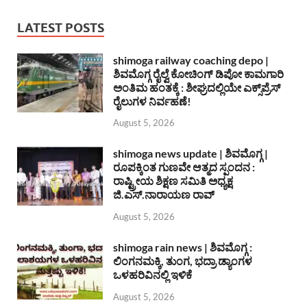
LATEST POSTS
shimoga railway coaching depo |
ಶಿವಮೊಗ್ಗ ರೈಲ್ವೆ ಕೋಚಿಂಗ್ ಡಿಪೋ ಕಾಮಗಾರಿ
ಅಂತಿಮ ಹಂತಕ್ಕೆ : ಶೀಘ್ರದಲ್ಲಿಯೇ ಎಕ್ಸ್‌ಪ್ರೆಸ್
ರೈಲುಗಳ ನಿರ್ವಹಣೆ!
August 5, 2026
shimoga news update | ಶಿವಮೊಗ್ಗ |
ರೂಪಕ್ಕಿಂತ ಗುಣವೇ ಆತ್ಮದ ಸ್ಪಂದನ :
ರಾಷ್ಟ್ರೀಯ ಶಿಕ್ಷಣ ಸಮಿತಿ ಅಧ್ಯಕ್ಷ
ಜಿ.ಎಸ್.ನಾರಾಯಣ ರಾವ್
August 5, 2026
shimoga rain news | ಶಿವಮೊಗ್ಗ :
ಲಿಂಗನಮಕ್ಕಿ, ತುಂಗ, ಭದ್ರಾ ಡ್ಯಾಂಗಳ
ಒಳಹರಿವಿನಲ್ಲಿ ಇಳಿಕೆ
August 5, 2026