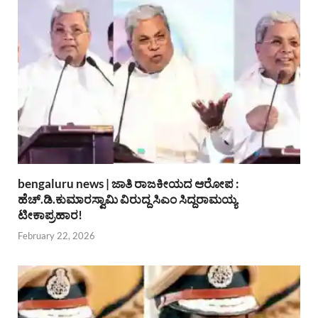
bengaluru news | ಜಾತಿ ರಾಜಕೀಯದ ಆರೋಪ :
ಹೆಚ್.ಡಿ.ಕುಮಾರಸ್ವಾಮಿ ವಿರುದ್ದ ಸಿಎಂ ಸಿದ್ದರಾಮಯ್ಯ
ಟೀಕಾಪ್ರಹಾರ!
February 22, 2026