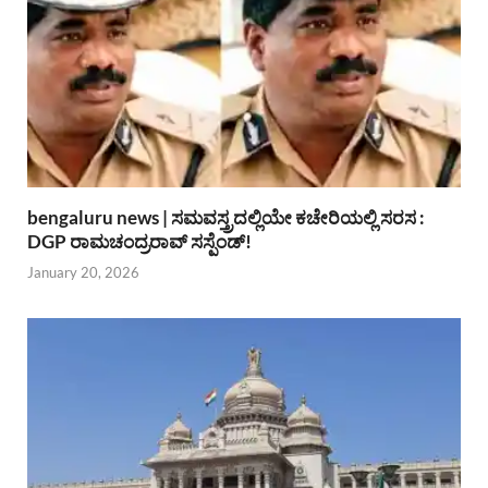
bengaluru news | ಸಮವಸ್ತ್ರದಲ್ಲಿಯೇ ಕಚೇರಿಯಲ್ಲಿ ಸರಸ :
DGP ರಾಮಚಂದ್ರರಾವ್ ಸಸ್ಪೆಂಡ್!
January 20, 2026