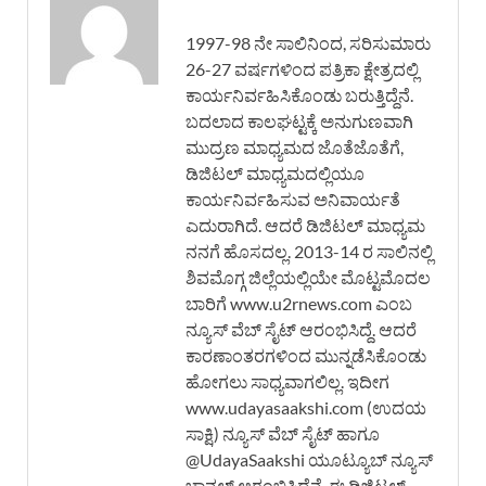
1997-98 ನೇ ಸಾಲಿನಿಂದ, ಸರಿಸುಮಾರು
26-27 ವರ್ಷಗಳಿಂದ ಪತ್ರಿಕಾ ಕ್ಷೇತ್ರದಲ್ಲಿ
ಕಾರ್ಯನಿರ್ವಹಿಸಿಕೊಂಡು ಬರುತ್ತಿದ್ದೆನೆ.
ಬದಲಾದ ಕಾಲಘಟ್ಟಕ್ಕೆ ಅನುಗುಣವಾಗಿ
ಮುದ್ರಣ ಮಾಧ್ಯಮದ ಜೊತೆಜೊತೆಗೆ,
ಡಿಜಿಟಲ್ ಮಾಧ್ಯಮದಲ್ಲಿಯೂ
ಕಾರ್ಯನಿರ್ವಹಿಸುವ ಅನಿವಾರ್ಯತೆ
ಎದುರಾಗಿದೆ. ಆದರೆ ಡಿಜಿಟಲ್ ಮಾಧ್ಯಮ
ನನಗೆ ಹೊಸದಲ್ಲ. 2013-14 ರ ಸಾಲಿನಲ್ಲಿ
ಶಿವಮೊಗ್ಗ ಜಿಲ್ಲೆಯಲ್ಲಿಯೇ ಮೊಟ್ಟಮೊದಲ
ಬಾರಿಗೆ www.u2rnews.com ಎಂಬ
ನ್ಯೂಸ್ ವೆಬ್ ಸೈಟ್ ಆರಂಭಿಸಿದ್ದೆ. ಆದರೆ
ಕಾರಣಾಂತರಗಳಿಂದ ಮುನ್ನಡೆಸಿಕೊಂಡು
ಹೋಗಲು ಸಾಧ್ಯವಾಗಲಿಲ್ಲ. ಇದೀಗ
www.udayasaakshi.com (ಉದಯ
ಸಾಕ್ಷಿ) ನ್ಯೂಸ್ ವೆಬ್ ಸೈಟ್ ಹಾಗೂ
@UdayaSaakshi ಯೂಟ್ಯೂಬ್ ನ್ಯೂಸ್
ಚಾನಲ್ ಆರಂಭಿಸಿದ್ದೆನೆ. ಈ ಡಿಜಿಟಲ್