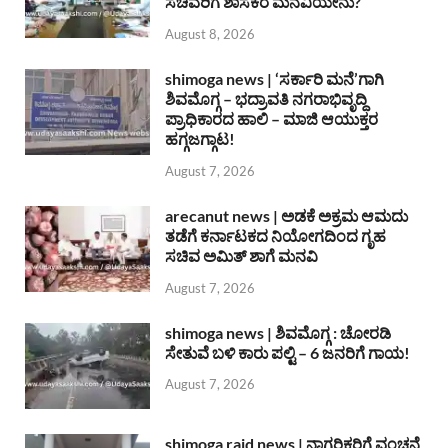
ಸಚಿವರಿಗೆ ಶಾಸಕರ ಮನವಿಯೇನು?
August 8, 2026
shimoga news | ‘ಸರ್ಕಾರಿ ಮನೆ’ಗಾಗಿ
ಶಿವಮೊಗ್ಗ – ಭದ್ರಾವತಿ ನಗರಾಭಿವೃದ್ದಿ
ಪ್ರಾಧಿಕಾರದ ಹಾಲಿ – ಮಾಜಿ ಆಯುಕ್ತರ
ಹಗ್ಗಜಗ್ಗಾಟ!
August 7, 2026
arecanut news | ಅಡಕೆ ಅಕ್ರಮ ಆಮದು
ತಡೆಗೆ ಕರ್ನಾಟಕದ ನಿಯೋಗದಿಂದ ಗೃಹ
ಸಚಿವ ಅಮಿತ್ ಶಾಗೆ ಮನವಿ
August 7, 2026
shimoga news | ಶಿವಮೊಗ್ಗ : ಚೋರಡಿ
ಸೇತುವೆ ಬಳಿ ಕಾರು ಪಲ್ಟಿ – 6 ಜನರಿಗೆ ಗಾಯ!
August 7, 2026
shimoga raid news | ನಾಗರಿಕರಿಗೆ ವಂಚನೆ