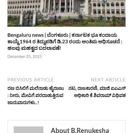
Bengaluru news | ಬೆಂಗಳೂರು | ಕರ್ನಾಟಕ ಭೂ ಕಂದಾಯ
ಕಾಯ್ದೆ 1964 ರ ತಿದ್ದುಪಡಿಗೆ ಡಿ.23 ರಂದು ಅಂತಿಮ ಅಧಿಸೂಚನೆ :
ಹಲವು ಮಹತ್ವದ ಬದಲಾವಣೆ!
December 25, 2025
PREVIOUS ARTICLE
NEXT ARTICLE
ರಣ ಬಿಸಿಲಿಗೆ ಮಲೆನಾಡು ಹೈರಾಣು
ನಟ, ರಾಜಕಾರಣಿ, ಮಾಜಿ ಐಎಎಸ್
: ನೀರು, ಮೇವಿಗೆ ಪರದಾಡುತ್ತಿರುವ
ಅಧಿಕಾರಿ ಕೆ.ಶಿವರಾಮ್ ವಿಧಿವಶ
ಜಾನುವಾರುಗಳು..!
About B.Renukesha