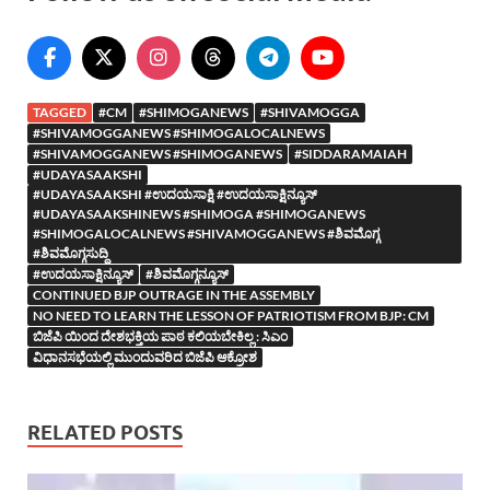
TAGGED
#CM
#SHIMOGANEWS
#SHIVAMOGGA
#SHIVAMOGGANEWS #SHIMOGALOCALNEWS
#SHIVAMOGGANEWS #SHIMOGANEWS
#SIDDARAMAIAH
#UDAYASAAKSHI
#UDAYASAAKSHI #ಉದಯಸಾಕ್ಷಿ #ಉದಯಸಾಕ್ಷಿನ್ಯೂಸ್
#UDAYASAAKSHINEWS #SHIMOGA #SHIMOGANEWS
#SHIMOGALOCALNEWS #SHIVAMOGGANEWS #ಶಿವಮೊಗ್ಗ
#ಶಿವಮೊಗ್ಗಸುದ್ದಿ
#ಉದಯಸಾಕ್ಷಿನ್ಯೂಸ್
#ಶಿವಮೊಗ್ಗನ್ಯೂಸ್
CONTINUED BJP OUTRAGE IN THE ASSEMBLY
NO NEED TO LEARN THE LESSON OF PATRIOTISM FROM BJP: CM
ಬಿಜೆಪಿ ಯಿಂದ ದೇಶಭಕ್ತಿಯ ಪಾಠ ಕಲಿಯಬೇಕಿಲ್ಲ : ಸಿಎಂ
ವಿಧಾನಸಭೆಯಲ್ಲಿ ಮುಂದುವರಿದ ಬಿಜೆಪಿ ಆಕ್ರೋಶ
RELATED POSTS