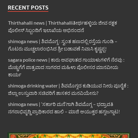
RECENT POSTS
Thirthahalli news | Thirthahalliತೀರ್ಥಹಳ್ಳಿಯ ಜೀವ ರಕ್ಷಕ
ಪೊಲೀಸ್ ಸಿಬ್ಬಂದಿಗೆ ಇಲಾಖೆಯ ಅಭಿನಂದನೆ
shimoga news | ಶಿವಮೊಗ್ಗ : ಸ್ವಂತ ಹಣದಲ್ಲಿ ರಸ್ತೆಯ ಗುಂಡಿ –
ಗೊಟರು ಮುಚ್ಚಲಾರಂಭಿಸಿದ ಶ್ರೀ ಬಡಾವಣೆ ನಿವಾಸಿ ಕೃಷ್ಣಪ್ಪ!
sagara police news | ಕಾರು ಅಪಘಾತದ ಗಾಯಾಳುಗಳಿಗೆ ನೆರವು :
ಮೆಚ್ಚುಗೆಗೆ ಪಾತ್ರವಾದ ಸಾಗರದ ಮಹಿಳಾ ಪೊಲೀಸರ ಮಾನವೀಯ
ಕಾರ್ಯ
shimoga drinking water | ಶಿವಮೊಗ್ಗದ ಕುಡಿಯುವ ನೀರು ಪೂರೈಕೆ :
ಜಿಲ್ಲಾ ಉಸ್ತುವಾರಿ ಸಚಿವರಿಗೆ ಶಾಸಕರ ಮನವಿಯೇನು?
shimoga news | ‘ಸರ್ಕಾರಿ ಮನೆ’ಗಾಗಿ ಶಿವಮೊಗ್ಗ – ಭದ್ರಾವತಿ
ನಗರಾಭಿವೃದ್ದಿ ಪ್ರಾಧಿಕಾರದ ಹಾಲಿ – ಮಾಜಿ ಆಯುಕ್ತರ ಹಗ್ಗಜಗ್ಗಾಟ!