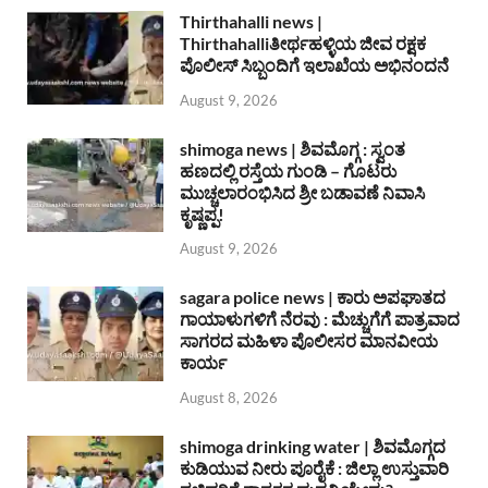
Thirthahalli news |
Thirthahalliತೀರ್ಥಹಳ್ಳಿಯ ಜೀವ ರಕ್ಷಕ
ಪೊಲೀಸ್ ಸಿಬ್ಬಂದಿಗೆ ಇಲಾಖೆಯ ಅಭಿನಂದನೆ
August 9, 2026
shimoga news | ಶಿವಮೊಗ್ಗ : ಸ್ವಂತ
ಹಣದಲ್ಲಿ ರಸ್ತೆಯ ಗುಂಡಿ – ಗೊಟರು
ಮುಚ್ಚಲಾರಂಭಿಸಿದ ಶ್ರೀ ಬಡಾವಣೆ ನಿವಾಸಿ
ಕೃಷ್ಣಪ್ಪ!
August 9, 2026
sagara police news | ಕಾರು ಅಪಘಾತದ
ಗಾಯಾಳುಗಳಿಗೆ ನೆರವು : ಮೆಚ್ಚುಗೆಗೆ ಪಾತ್ರವಾದ
ಸಾಗರದ ಮಹಿಳಾ ಪೊಲೀಸರ ಮಾನವೀಯ
ಕಾರ್ಯ
August 8, 2026
shimoga drinking water | ಶಿವಮೊಗ್ಗದ
ಕುಡಿಯುವ ನೀರು ಪೂರೈಕೆ : ಜಿಲ್ಲಾ ಉಸ್ತುವಾರಿ