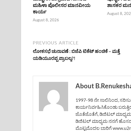
ಮಹಿಳಾ ಪೊಲೀಸರ ಮಾನವೀಯ
ಶಾಸಕರ ಮನ
ಕಾರ್ಯ
August 8, 20
August 8, 2026
PREVIOUS ARTICLE
ಲೋಕಸಭೆ ಚುನಾವಣೆ : ಬಿಜೆಪಿ ಟಿಕೆಟ್ ಹಂಚಿಕೆ – ಮತ್ತೆ
ಯಡಿಯೂರಪ್ಪ ಪ್ರಾಬಲ್ಯ?!
About B.Renukesh
1997-98 ನೇ ಸಾಲಿನಿಂದ, ಸರಿಸುಮಾ
ಕಾರ್ಯನಿರ್ವಹಿಸಿಕೊಂಡು ಬರುತ್ತಿ
ಜೊತೆಜೊತೆಗೆ, ಡಿಜಿಟಲ್ ಮಾಧ್ಯ
ಡಿಜಿಟಲ್ ಮಾಧ್ಯಮ ನನಗೆ ಹೊಸದಲ್ಲ
ಮೊಟ್ಟಮೊದಲ ಬಾರಿಗೆ www.u2rne