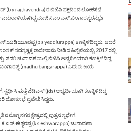
ದ್ (b y raghavendra) ರ ಬಿಜೆಪಿ ಪಕ್ಷದಿಂದ ಲೋಕಸಭೆ
ೇ ಎದುರಾಳಿಯಾಗಿದ್ದ ಮಾಜಿ ಸಿಎಂ ಎಸ್.ಬಂಗಾರಪ್ಪರನ್ನು(s
ಯಡಿಯೂರಪ್ಪ (b s yeddiurappa) ಕಣಕ್ಕಿಳಿದಿದ್ದರು. ಆದರೆ
 ಸದಸ್ಯತ್ವಕ್ಕೆ ರಾಜೀನಾಮೆ ನೀಡಿದ ಹಿನ್ನೆಲೆಯಲ್ಲಿ, 2017 ರಲ್ಲಿ
್ತು. ಸದರಿ ಚುನಾವಣೆಯಲ್ಲಿ ಬಿಜೆಪಿ ಅಭ್ಯರ್ಥಿಯಾಗಿ ಕಣಕ್ಕಿಳಿದಿದ್ದ
ಮಧು ಬಂಗಾರಪ್ಪ (madhu bangarappa) ಎದುರು ಜಯ
ಧಿಸಿ ಮತ್ತೆ ಜೆಡಿಎಸ್ (jds) ಅಭ್ಯರ್ಥಿಯಾಗಿ ಕಣಕ್ಕಿಳಿದಿದ್ದ
 ಲೋಕಸಭೆ ಪ್ರವೇಶಿಸಿದ್ದರು.
ೊಗ್ಗ ನಗರ ಕ್ಷೇತ್ರದಲ್ಲಿ ಪುತ್ರನ ಸ್ಪರ್ಧೆಗೆ
ೆ.ಎಸ್.ಈಶ್ವರಪ್ಪ (k s eshwarappa) ಚುನಾವಣಾ