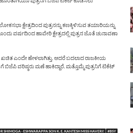
ದ ಹೊರತಾಗಿಯೂ ಪುತ್ರನಿಗೆ ಬಿಜೆಪಿ ಟಿಕೆಟ್ ಕೊಡಿಸಲು
ಕಸಭಾ ಕ್ಷೇತ್ರದಿಂದ ಪುತ್ರನನ್ನು ಕಣಕ್ಕಿಳಿಸುವ ತಯಾರಿಯನ್ನು
ೆದೊಂದು ವರ್ಷದಿಂದ ಹಾವೇರಿ ಕ್ಷೇತ್ರದಲ್ಲಿ ಪುತ್ರನ ಜೊತೆ ಚುನಾವಣಾ
 ಟಿಕೆಟ್ ಖಚಿತ ಎಂದೇ ಹೇಳಲಾಗಿತ್ತು. ಆದರೆ ಬದಲಾದ ರಾಜಕೀಯ
ಪಿ ವರಿಷ್ಠರು ಮಣೆ ಹಾಕಿದ್ದಾರೆ. ಮತ್ತೊಮ್ಮೆ ಪುತ್ರನಿಗೆ ಟಿಕೆಟ್
FOR SHIMOGA - ESHWARAPPA SON K. E. KANTESH MISS HAVERI!
#BSY