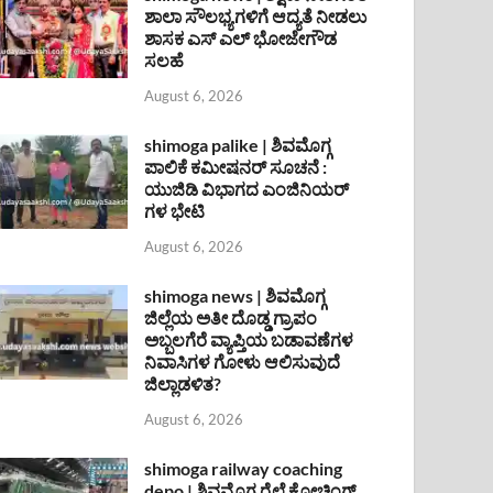
ಶಾಲಾ ಸೌಲಭ್ಯಗಳಿಗೆ ಆದ್ಯತೆ ನೀಡಲು
ಶಾಸಕ ಎಸ್ ಎಲ್ ಭೋಜೇಗೌಡ
ಸಲಹೆ
August 6, 2026
shimoga palike | ಶಿವಮೊಗ್ಗ
ಪಾಲಿಕೆ ಕಮೀಷನರ್ ಸೂಚನೆ :
ಯುಜಿಡಿ ವಿಭಾಗದ ಎಂಜಿನಿಯರ್
ಗಳ ಭೇಟಿ
August 6, 2026
shimoga news | ಶಿವಮೊಗ್ಗ
ಜಿಲ್ಲೆಯ ಅತೀ ದೊಡ್ಡ ಗ್ರಾಪಂ
ಅಬ್ಬಲಗೆರೆ ವ್ಯಾಪ್ತಿಯ ಬಡಾವಣೆಗಳ
ನಿವಾಸಿಗಳ ಗೋಳು ಆಲಿಸುವುದೆ
ಜಿಲ್ಲಾಡಳಿತ?
August 6, 2026
shimoga railway coaching
depo | ಶಿವಮೊಗ್ಗ ರೈಲ್ವೆ ಕೋಚಿಂಗ್