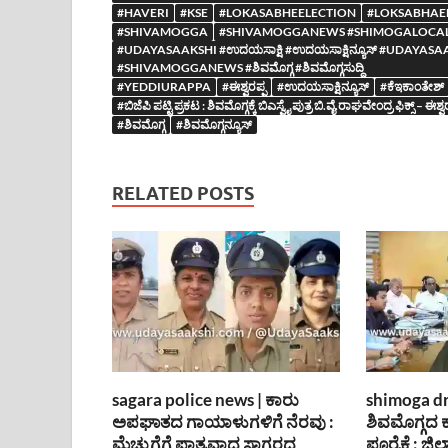
#HAVERI
#KSE
#LOKASABHEELECTION
#LOKSABHAE
#SHIVAMOGGA
#SHIVAMOGGANEWS #SHIMOGALOCA
#UDAYASAAKSHI #ಉದಯಸಾಕ್ಷಿ #ಉದಯಸಾಕ್ಷಿನ್ಯೂಸ್ #UDA
#SHIVAMOGGANEWS #ಶಿವಮೊಗ್ಗ #ಶಿವಮೊಗ್ಗಸುದ್ದಿ
#YEDDIURAPPA
#ಈಶ್ವರಪ್ಪ
#ಉದಯಸಾಕ್ಷಿನ್ಯೂಸ್
#ಕೆಇಕಾಂತೇಶ್
#ಬಿಜೆಪಿ ಪಟ್ಟಿ ಪ್ರಕಟ : ಶಿವಮೊಗ್ಗಕ್ಕೆ ಬಿಎಸ್ವೈ ಪುತ್ರ ಬಿ.ವೈ.ರಾಘವೇಂದ್ರ ಫಿಕ್ಸ್ – ಈ
#ಶಿವಮೊಗ್ಗ
#ಶಿವಮೊಗ್ಗನ್ಯೂಸ್
RELATED POSTS
sagara police news | ಕಾರು
shimoga dr
ಅಪಘಾತದ ಗಾಯಾಳುಗಳಿಗೆ ನೆರವು :
ಶಿವಮೊಗ್ಗದ
ಮೆಚ್ಚುಗೆಗೆ ಪಾತ್ರವಾದ ಸಾಗರದ
ಪೂರೈಕೆ : ಜಿಲ