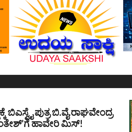
ಕ್ಕೆ ಬಿಎಸ್ವೈ ಪುತ್ರ ಬಿ.ವೈ.ರಾಘವೇಂದ್ರ
.ಕಾಂತೇಶ್’ಗೆ ಹಾವೇರಿ ಮಿಸ್!