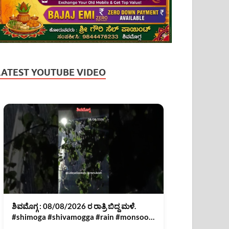
LATEST YOUTUBE VIDEO
ಶಿವಮೊಗ್ಗ : 08/08/2026 ರ ರಾತ್ರಿ ಬಿದ್ದ ಮಳೆ.
#shimoga #shivamogga #rain #monsoon
#news