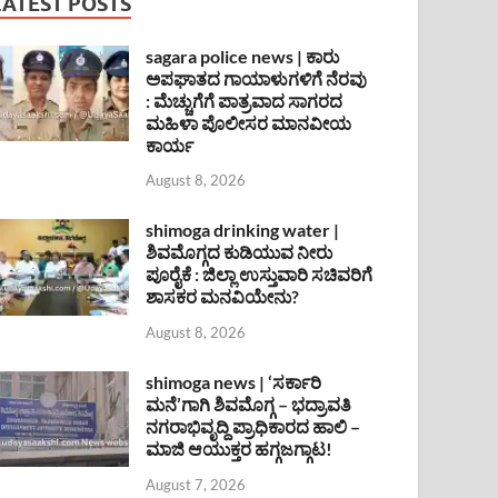
LATEST POSTS
sagara police news | ಕಾರು
ಅಪಘಾತದ ಗಾಯಾಳುಗಳಿಗೆ ನೆರವು
: ಮೆಚ್ಚುಗೆಗೆ ಪಾತ್ರವಾದ ಸಾಗರದ
ಮಹಿಳಾ ಪೊಲೀಸರ ಮಾನವೀಯ
ಕಾರ್ಯ
August 8, 2026
shimoga drinking water |
ಶಿವಮೊಗ್ಗದ ಕುಡಿಯುವ ನೀರು
ಪೂರೈಕೆ : ಜಿಲ್ಲಾ ಉಸ್ತುವಾರಿ ಸಚಿವರಿಗೆ
ಶಾಸಕರ ಮನವಿಯೇನು?
August 8, 2026
shimoga news | ‘ಸರ್ಕಾರಿ
ಮನೆ’ಗಾಗಿ ಶಿವಮೊಗ್ಗ – ಭದ್ರಾವತಿ
ನಗರಾಭಿವೃದ್ದಿ ಪ್ರಾಧಿಕಾರದ ಹಾಲಿ –
ಮಾಜಿ ಆಯುಕ್ತರ ಹಗ್ಗಜಗ್ಗಾಟ!
August 7, 2026