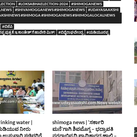
LECTION
#LOKSABHAELECTION-2024
#SHIMOGANEWS
LNEWS
#SHIVAMOGGANEWS #SHIMOGANEWS
#UDAYASAAKSHI
YASAAKSHINEWS #SHIMOGA #SHIMOGANEWS #SHIMOGALOCALNEWS
#ಬಿಜೆಪಿ
ಶ್ವರಪ್ಪ ಪುತ್ರ ಕೆ.ಇ.ಕಾಂತೇಶ್’ಗೆ ಹಾವೇರಿ ಮಿಸ್!
#ಬಿವೈರಾಘವೇಂದ್ರ
#ಯಡಿಯೂರಪ್ಪ
inking water |
shimoga news | ‘ಸರ್ಕಾರಿ
 ಕುಡಿಯುವ ನೀರು
ಮನೆ’ಗಾಗಿ ಶಿವಮೊಗ್ಗ – ಭದ್ರಾವತಿ
್ಲಾ ಉಸ್ತುವಾರಿ ಸಚಿವರಿಗೆ
ನಗರಾಭಿವೃದ್ದಿ ಪ್ರಾಧಿಕಾರದ ಹಾಲಿ –