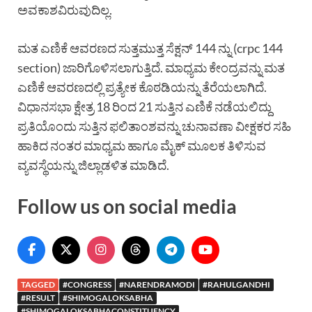
ಅವಕಾಶವಿರುವುದಿಲ್ಲ.
ಮತ ಎಣಿಕೆ ಆವರಣದ ಸುತ್ತಮುತ್ತ ಸೆಕ್ಷನ್ 144 ನ್ನು (crpc 144
section) ಜಾರಿಗೊಳಿಸಲಾಗುತ್ತಿದೆ. ಮಾಧ್ಯಮ ಕೇಂದ್ರವನ್ನು ಮತ
ಎಣಿಕೆ ಆವರಣದಲ್ಲಿ ಪ್ರತ್ಯೇಕ ಕೊಠಡಿಯನ್ನು ತೆರೆಯಲಾಗಿದೆ.
ವಿಧಾನಸಭಾ ಕ್ಷೇತ್ರ 18 ರಿಂದ 21 ಸುತ್ತಿನ ಎಣಿಕೆ ನಡೆಯಲಿದ್ದು
ಪ್ರತಿಯೊಂದು ಸುತ್ತಿನ ಫಲಿತಾಂಶವನ್ನು ಚುನಾವಣಾ ವೀಕ್ಷಕರ ಸಹಿ
ಹಾಕಿದ ನಂತರ ಮಾಧ್ಯಮ ಹಾಗೂ ಮೈಕ್ ಮೂಲಕ ತಿಳಿಸುವ
ವ್ಯವಸ್ಥೆಯನ್ನು ಜಿಲ್ಲಾಡಳಿತ ಮಾಡಿದೆ.
Follow us on social media
TAGGED
#CONGRESS
#NARENDRAMODI
#RAHULGANDHI
#RESULT
#SHIMOGALOKSABHA
#SHIMOGALOKSABHACONSTITUENCY