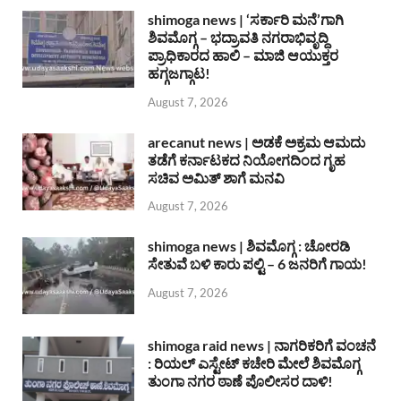
shimoga news | ‘ಸರ್ಕಾರಿ ಮನೆ’ಗಾಗಿ
ಶಿವಮೊಗ್ಗ – ಭದ್ರಾವತಿ ನಗರಾಭಿವೃದ್ದಿ
ಪ್ರಾಧಿಕಾರದ ಹಾಲಿ – ಮಾಜಿ ಆಯುಕ್ತರ
ಹಗ್ಗಜಗ್ಗಾಟ!
August 7, 2026
arecanut news | ಅಡಕೆ ಅಕ್ರಮ ಆಮದು
ತಡೆಗೆ ಕರ್ನಾಟಕದ ನಿಯೋಗದಿಂದ ಗೃಹ
ಸಚಿವ ಅಮಿತ್ ಶಾಗೆ ಮನವಿ
August 7, 2026
shimoga news | ಶಿವಮೊಗ್ಗ : ಚೋರಡಿ
ಸೇತುವೆ ಬಳಿ ಕಾರು ಪಲ್ಟಿ – 6 ಜನರಿಗೆ ಗಾಯ!
August 7, 2026
shimoga raid news | ನಾಗರಿಕರಿಗೆ ವಂಚನೆ
: ರಿಯಲ್ ಎಸ್ಟೇಟ್ ಕಚೇರಿ ಮೇಲೆ ಶಿವಮೊಗ್ಗ
ತುಂಗಾ ನಗರ ಠಾಣೆ ಪೊಲೀಸರ ದಾಳಿ!