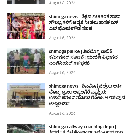
August 6, 2026
shimoga news | ಶಿಕ್ಷಣ ನೀತಿಗಿಂತ ಶಾಲಾ
ಸೌಲಭ್ಯಗಳಿಗೆ ಆದ್ಯತೆ ನೀಡಲು ಶಾಸಕ ಎಸ್
ಎಲ್ ಭೋಜೇಗೌಡ ಸಲಹೆ
August 6, 2026
shimoga palike | ಶಿವಮೊಗ್ಗ ಪಾಲಿಕೆ
ಕಮೀಷನರ್ ಸೂಚನೆ : ಯುಜಿಡಿ ವಿಭಾಗದ
ಎಂಜಿನಿಯರ್ ಗಳ ಭೇಟಿ
August 6, 2026
shimoga news | ಶಿವಮೊಗ್ಗ ಜಿಲ್ಲೆಯ ಅತೀ
ದೊಡ್ಡ ಗ್ರಾಪಂ ಅಬ್ಬಲಗೆರೆ ವ್ಯಾಪ್ತಿಯ
ಬಡಾವಣೆಗಳ ನಿವಾಸಿಗಳ ಗೋಳು ಆಲಿಸುವುದೆ
ಜಿಲ್ಲಾಡಳಿತ?
August 6, 2026
shimoga railway coaching depo |
ಶಿವಮೊಗ್ಗ ರೈಲ್ವೆ ಕೋಚಿಂಗ್ ಡಿಪೋ ಕಾಮಗಾರಿ