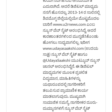
ಕಾರ್ಯನಿರ್ವಹಿಸುವ ಅನಿವಾರ್ಯತೆ
ಎದುರಾಗಿದೆ. ಆದರೆ ಡಿಜಿಟಲ್ ಮಾಧ್ಯಮ
ನನಗೆ ಹೊಸದಲ್ಲ. 2013-14 ರ ಸಾಲಿನಲ್ಲಿ
ಶಿವಮೊಗ್ಗ ಜಿಲ್ಲೆಯಲ್ಲಿಯೇ ಮೊಟ್ಟಮೊದಲ
ಬಾರಿಗೆ www.u2rnews.com ಎಂಬ
ನ್ಯೂಸ್ ವೆಬ್ ಸೈಟ್ ಆರಂಭಿಸಿದ್ದೆ. ಆದರೆ
ಕಾರಣಾಂತರಗಳಿಂದ ಮುನ್ನಡೆಸಿಕೊಂಡು
ಹೋಗಲು ಸಾಧ್ಯವಾಗಲಿಲ್ಲ. ಇದೀಗ
www.udayasaakshi.com (ಉದಯ
ಸಾಕ್ಷಿ) ನ್ಯೂಸ್ ವೆಬ್ ಸೈಟ್ ಹಾಗೂ
@UdayaSaakshi ಯೂಟ್ಯೂಬ್ ನ್ಯೂಸ್
ಚಾನಲ್ ಆರಂಭಿಸಿದ್ದೆನೆ. ಈ ಡಿಜಿಟಲ್
ಮಾಧ್ಯಮಗಳ ಮೂಲಕ ಪ್ರಚಲಿತ
ವಿದ್ಯಮಾನ, ಮಾಹಿತಿಗಳನ್ನು
ಯಥಾರೂಪದಲ್ಲಿ ನಾಗರೀಕರಿಗೆ
ತಲುಪಿಸುವ ಪ್ರಾಮಾಣಿಕ ಕಾರ್ಯ
ಮಾಡಲಾಗುವುದು. ಮುಖ್ಯವಾಗಿ
ಸಾಮಾಜಿಕ ಸಮಸ್ಯೆ, ನಾಗರೀಕರ ದೂರು-
ದುಮ್ಮಾನಗಳಿಗೆ ನ್ಯೂಸ್ ವೆಬ್ ಸೈಟ್