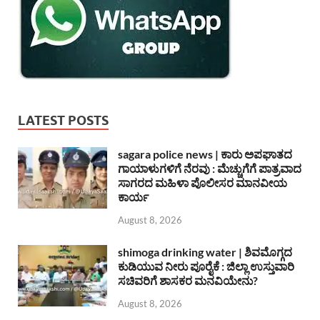
LATEST POSTS
sagara police news | ಕಾರು ಅಪಘಾತದ
ಗಾಯಾಳುಗಳಿಗೆ ನೆರವು : ಮೆಚ್ಚುಗೆಗೆ ಪಾತ್ರವಾದ
ಸಾಗರದ ಮಹಿಳಾ ಪೊಲೀಸರ ಮಾನವೀಯ
ಕಾರ್ಯ
August 8, 2026
shimoga drinking water | ಶಿವಮೊಗ್ಗದ
ಕುಡಿಯುವ ನೀರು ಪೂರೈಕೆ : ಜಿಲ್ಲಾ ಉಸ್ತುವಾರಿ
ಸಚಿವರಿಗೆ ಶಾಸಕರ ಮನವಿಯೇನು?
August 8, 2026