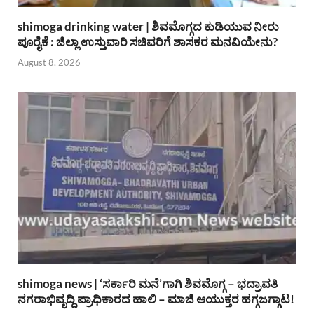
shimoga drinking water | ಶಿವಮೊಗ್ಗದ ಕುಡಿಯುವ ನೀರು
ಪೂರೈಕೆ : ಜಿಲ್ಲಾ ಉಸ್ತುವಾರಿ ಸಚಿವರಿಗೆ ಶಾಸಕರ ಮನವಿಯೇನು?
August 8, 2026
shimoga news | ‘ಸರ್ಕಾರಿ ಮನೆ’ಗಾಗಿ ಶಿವಮೊಗ್ಗ – ಭದ್ರಾವತಿ
ನಗರಾಭಿವೃದ್ದಿ ಪ್ರಾಧಿಕಾರದ ಹಾಲಿ – ಮಾಜಿ ಆಯುಕ್ತರ ಹಗ್ಗಜಗ್ಗಾಟ!