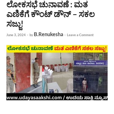
ಲೋಕಸಭೆ ಚುನಾವಣೆ : ಮತ
ಎಣಿಕೆಗೆ ಕೌಂಟ್ ಡೌನ್ – ಸಕಲ
ಸಜ್ಜು!
B.Renukesha
June 3, 2024
-
by
-
Leave a Comment