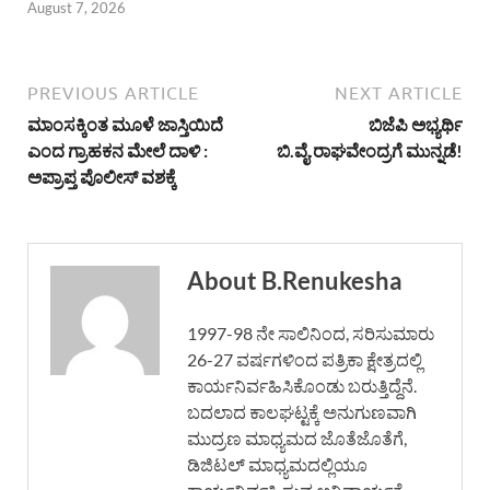
August 7, 2026
PREVIOUS ARTICLE
NEXT ARTICLE
ಮಾಂಸಕ್ಕಿಂತ ಮೂಳೆ ಜಾಸ್ತಿಯಿದೆ
ಬಿಜೆಪಿ ಅಭ್ಯರ್ಥಿ
ಎಂದ ಗ್ರಾಹಕನ ಮೇಲೆ ದಾಳಿ :
ಬಿ.ವೈ.ರಾಘವೇಂದ್ರಗೆ ಮುನ್ನಡೆ!
ಅಪ್ರಾಪ್ತ ಪೊಲೀಸ್ ವಶಕ್ಕೆ
About B.Renukesha
1997-98 ನೇ ಸಾಲಿನಿಂದ, ಸರಿಸುಮಾರು
26-27 ವರ್ಷಗಳಿಂದ ಪತ್ರಿಕಾ ಕ್ಷೇತ್ರದಲ್ಲಿ
ಕಾರ್ಯನಿರ್ವಹಿಸಿಕೊಂಡು ಬರುತ್ತಿದ್ದೆನೆ.
ಬದಲಾದ ಕಾಲಘಟ್ಟಕ್ಕೆ ಅನುಗುಣವಾಗಿ
ಮುದ್ರಣ ಮಾಧ್ಯಮದ ಜೊತೆಜೊತೆಗೆ,
ಡಿಜಿಟಲ್ ಮಾಧ್ಯಮದಲ್ಲಿಯೂ