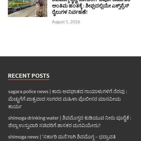
ಅಂತಿಮ ಹಂತಕ್ಕೆ : ಶೀಘ್ರದಲ್ಲಿಯೇ ಎಕ್ಸ್‌ಪ್ರೆಸ್
ರೈಲುಗಳ ನಿರ್ವಹಣೆ!
August 5, 2026
RECENT POSTS
sagara police news | ಕಾರು ಅಪಘಾತದ ಗಾಯಾಳುಗಳಿಗೆ ನೆರವು :
ಮೆಚ್ಚುಗೆಗೆ ಪಾತ್ರವಾದ ಸಾಗರದ ಮಹಿಳಾ ಪೊಲೀಸರ ಮಾನವೀಯ
ಕಾರ್ಯ
shimoga drinking water | ಶಿವಮೊಗ್ಗದ ಕುಡಿಯುವ ನೀರು ಪೂರೈಕೆ :
ಜಿಲ್ಲಾ ಉಸ್ತುವಾರಿ ಸಚಿವರಿಗೆ ಶಾಸಕರ ಮನವಿಯೇನು?
shimoga news | ‘ಸರ್ಕಾರಿ ಮನೆ’ಗಾಗಿ ಶಿವಮೊಗ್ಗ – ಭದ್ರಾವತಿ