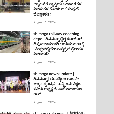
ಅಬ್ಬಲಗೆರೆ ವ್ಯಾಪ್ತಿಯ ಬಡಾವಣೆಗಳ
ನಿವಾಸಿಗಳ ಗೋಳು ಆಲಿಸುವುದೆ
ಜಿಲ್ಲಾಡಳಿತ?
August 6, 2026
shimoga railway coaching
depo | ಶಿವಮೊಗ್ಗ ರೈಲ್ವೆ ಕೋಚಿಂಗ್
ಡಿಪೋ ಕಾಮಗಾರಿ ಅಂತಿಮ ಹಂತಕ್ಕೆ
: ಶೀಘ್ರದಲ್ಲಿಯೇ ಎಕ್ಸ್‌ಪ್ರೆಸ್ ರೈಲುಗಳ
ನಿರ್ವಹಣೆ!
August 5, 2026
shimoga news update |
ಶಿವಮೊಗ್ಗ | ರೂಪಕ್ಕಿಂತ ಗುಣವೇ
ಆತ್ಮದ ಸ್ಪಂದನ : ರಾಷ್ಟ್ರೀಯ ಶಿಕ್ಷಣ
ಸಮಿತಿ ಅಧ್ಯಕ್ಷ ಜಿ.ಎಸ್.ನಾರಾಯಣ
ರಾವ್
August 5, 2026
shimoga rain news | ಶಿವಮೊಗ್ಗ :