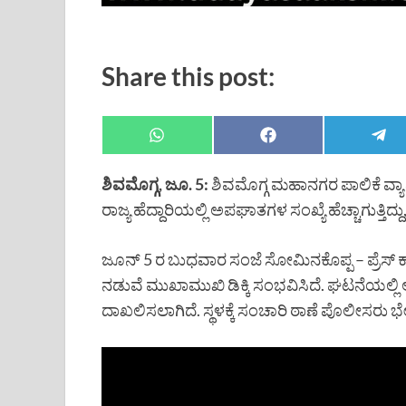
Share this post:
ಶಿವಮೊಗ್ಗ, ಜೂ. 5:
ಶಿವಮೊಗ್ಗ ಮಹಾನಗರ ಪಾಲಿಕೆ ವ್ಯಾಪ
ರಾಜ್ಯ ಹೆದ್ದಾರಿಯಲ್ಲಿ ಅಪಘಾತಗಳ ಸಂಖ್ಯೆ ಹೆಚ್ಚಾಗುತ್ತ
ಜೂನ್ 5 ರ ಬುಧವಾರ ಸಂಜೆ ಸೋಮಿನಕೊಪ್ಪ – ಪ್ರೆಸ್ 
ನಡುವೆ ಮುಖಾಮುಖಿ ಡಿಕ್ಕಿ ಸಂಭವಿಸಿದೆ. ಘಟನೆಯಲ್ಲಿ 
ದಾಖಲಿಸಲಾಗಿದೆ. ಸ್ಥಳಕ್ಕೆ ಸಂಚಾರಿ ಠಾಣೆ ಪೊಲೀಸರು ಭ