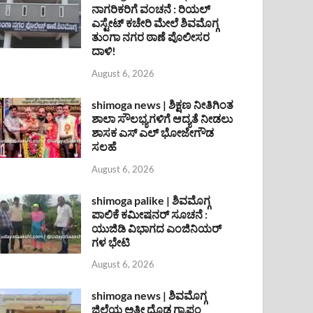
ನಾಗರಿಕರಿಗೆ ವಂಚನೆ : ರಿಯಲ್
ಎಸ್ಟೇಟ್ ಕಚೇರಿ ಮೇಲೆ ಶಿವಮೊಗ್ಗ
ತುಂಗಾ ನಗರ ಠಾಣೆ ಪೊಲೀಸರ
ದಾಳಿ!
August 6, 2026
shimoga news | ಶಿಕ್ಷಣ ನೀತಿಗಿಂತ
ಶಾಲಾ ಸೌಲಭ್ಯಗಳಿಗೆ ಆದ್ಯತೆ ನೀಡಲು
ಶಾಸಕ ಎಸ್ ಎಲ್ ಭೋಜೇಗೌಡ
ಸಲಹೆ
August 6, 2026
shimoga palike | ಶಿವಮೊಗ್ಗ
ಪಾಲಿಕೆ ಕಮೀಷನರ್ ಸೂಚನೆ :
ಯುಜಿಡಿ ವಿಭಾಗದ ಎಂಜಿನಿಯರ್
ಗಳ ಭೇಟಿ
August 6, 2026
shimoga news | ಶಿವಮೊಗ್ಗ
ಜಿಲ್ಲೆಯ ಅತೀ ದೊಡ್ಡ ಗ್ರಾಪಂ