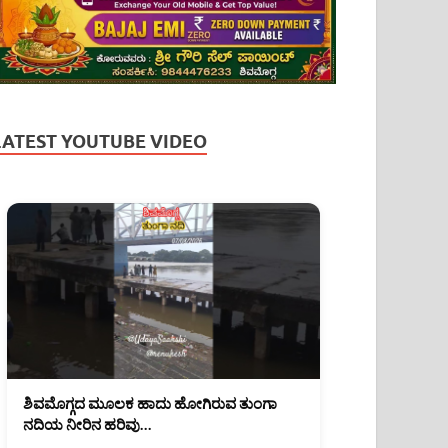
LATEST YOUTUBE VIDEO
ಶಿವಮೊಗ್ಗದ ಮೂಲಕ ಹಾದು ಹೋಗಿರುವ ತುಂಗಾ
ನದಿಯ ನೀರಿನ ಹರಿವು
(07/08/2026)#shimoga #tungariver