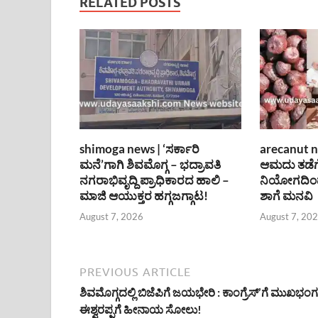
RELATED POSTS
shimoga news | ‘ಸರ್ಕಾರಿ
arecanut n
ಮನೆ’ಗಾಗಿ ಶಿವಮೊಗ್ಗ – ಭದ್ರಾವತಿ
ಆಮದು ತಡೆಗ
ನಗರಾಭಿವೃದ್ದಿ ಪ್ರಾಧಿಕಾರದ ಹಾಲಿ –
ನಿಯೋಗದಿಂದ
ಮಾಜಿ ಆಯುಕ್ತರ ಹಗ್ಗಜಗ್ಗಾಟ!
ಶಾಗೆ ಮನವಿ
August 7, 2026
August 7, 20
PREVIOUS ARTICLE
ಶಿವಮೊಗ್ಗದಲ್ಲಿ ಬಿಜೆಪಿಗೆ ಜಯಭೇರಿ : ಕಾಂಗ್ರೆಸ್’ಗೆ ಮುಖಭಂಗ
ಈಶ್ವರಪ್ಪಗೆ ಹೀನಾಯ ಸೋಲು!