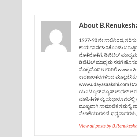
About B.Renukesh
1997-98 ನೇ ಸಾಲಿನಿಂದ, ಸರಿಸುಮಾ
ಕಾರ್ಯನಿರ್ವಹಿಸಿಕೊಂಡು ಬರುತ್ತಿ
ಜೊತೆಜೊತೆಗೆ, ಡಿಜಿಟಲ್ ಮಾಧ್ಯ
ಡಿಜಿಟಲ್ ಮಾಧ್ಯಮ ನನಗೆ ಹೊಸದಲ್ಲ
ಮೊಟ್ಟಮೊದಲ ಬಾರಿಗೆ www.u2rne
ಕಾರಣಾಂತರಗಳಿಂದ ಮುನ್ನಡೆಸಿಕ
www.udayasaakshi.com (ಉದಯ
ಯೂಟ್ಯೂಬ್ ನ್ಯೂಸ್ ಚಾನಲ್ ಆರಂಭ
ಮಾಹಿತಿಗಳನ್ನು ಯಥಾರೂಪದಲ್ಲಿ 
ಮುಖ್ಯವಾಗಿ ಸಾಮಾಜಿಕ ಸಮಸ್ಯೆ, 
ವೇದಿಕೆಯಾಗಲಿದೆ. ಧನ್ಯವಾದಗಳು, ಬ
View all posts by B.Renukes