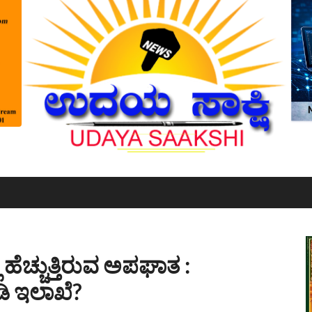
ಿ ಹೆಚ್ಚುತ್ತಿರುವ ಅಪಘಾತ :
ಡಿ ಇಲಾಖೆ?