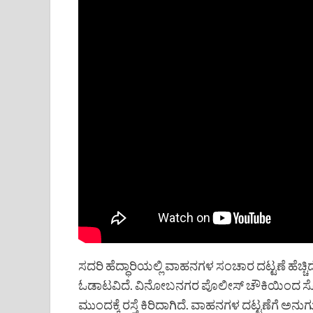
ಸದರಿ ಹೆದ್ಧಾರಿಯಲ್ಲಿ ವಾಹನಗಳ ಸಂಚಾರ ದಟ್ಟಣೆ ಹೆಚ್
ಓಡಾಟವಿದೆ. ವಿನೋಬನಗರ ಪೊಲೀಸ್ ಚೌಕಿಯಿಂದ ಸೋಮಿನ
ಮುಂದಕ್ಕೆ ರಸ್ತೆ ಕಿರಿದಾಗಿದೆ. ವಾಹನಗಳ ದಟ್ಟಣೆಗೆ ಅನು