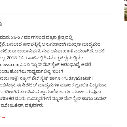
a
ರು 26-27 ವರ್ಷಗಳಿಂದ ಪತ್ರಿಕಾ ಕ್ಷೇತ್ರದಲ್ಲಿ
ದ್ದೆನೆ. ಬದಲಾದ ಕಾಲಘಟ್ಟಕ್ಕೆ ಅನುಗುಣವಾಗಿ ಮುದ್ರಣ ಮಾಧ್ಯಮದ
ಮದಲ್ಲಿಯೂ ಕಾರ್ಯನಿರ್ವಹಿಸುವ ಅನಿವಾರ್ಯತೆ ಎದುರಾಗಿದೆ. ಆದರೆ
. 2013-14 ರ ಸಾಲಿನಲ್ಲಿ ಶಿವಮೊಗ್ಗ ಜಿಲ್ಲೆಯಲ್ಲಿಯೇ
ws.com ಎಂಬ ನ್ಯೂಸ್ ವೆಬ್ ಸೈಟ್ ಆರಂಭಿಸಿದ್ದೆ. ಆದರೆ
ೊಂಡು ಹೋಗಲು ಸಾಧ್ಯವಾಗಲಿಲ್ಲ. ಇದೀಗ
 ಸಾಕ್ಷಿ) ನ್ಯೂಸ್ ವೆಬ್ ಸೈಟ್ ಹಾಗೂ @UdayaSaakshi
ಿಸಿದ್ದೆನೆ. ಈ ಡಿಜಿಟಲ್ ಮಾಧ್ಯಮಗಳ ಮೂಲಕ ಪ್ರಚಲಿತ ವಿದ್ಯಮಾನ,
ನಾಗರೀಕರಿಗೆ ತಲುಪಿಸುವ ಪ್ರಾಮಾಣಿಕ ಕಾರ್ಯ ಮಾಡಲಾಗುವುದು.
ನಾಗರೀಕರ ದೂರು-ದುಮ್ಮಾನಗಳಿಗೆ ನ್ಯೂಸ್ ವೆಬ್ ಸೈಟ್ ಹಾಗೂ ಚಾನಲ್
ಿ.ರೇಣುಕೇಶ್, ಪತ್ರಕರ್ತರು.
ha →