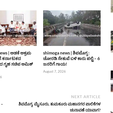
ews | ಅಡಕೆ ಅಕ್ರಮ
shimoga news | ಶಿವಮೊಗ್ಗ :
ೆ ಕರ್ನಾಟಕದ
ಚೋರಡಿ ಸೇತುವೆ ಬಳಿ ಕಾರು ಪಲ್ಟಿ – 6
 ಗೃಹ ಸಚಿವ ಅಮಿತ್
ಜನರಿಗೆ ಗಾಯ!
August 7, 2026
26
NEXT ARTICLE
 –
ಶಿವಮೊಗ್ಗ, ಮೈಸೂರು, ತುಮಕೂರು ಮಹಾನಗರ ಪಾಲಿಕೆಗಳ
ಚುನಾವಣೆ ಯಾವಾಗ?