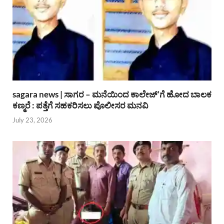
sagara news | ಸಾಗರ – ಮನೆಯಿಂದ ಕಾಲೇಜ್’ಗೆ ಹೋದ ಬಾಲಕ
ಕಣ್ಮರೆ : ಪತ್ತೆಗೆ ಸಹಕರಿಸಲು ಪೊಲೀಸರ ಮನವಿ
July 23, 2026