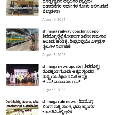
ದೊಡ್ಡ ಗ್ರಾಪಂ ಅಬ್ಬಲಗೆರೆ ವ್ಯಾಪ್ತಿಯ
ಬಡಾವಣೆಗಳ ನಿವಾಸಿಗಳ ಗೋಳು ಆಲಿಸುವುದೆ
ಜಿಲ್ಲಾಡಳಿತ?
August 6, 2026
shimoga railway coaching depo |
ಶಿವಮೊಗ್ಗ ರೈಲ್ವೆ ಕೋಚಿಂಗ್ ಡಿಪೋ ಕಾಮಗಾರಿ
ಅಂತಿಮ ಹಂತಕ್ಕೆ : ಶೀಘ್ರದಲ್ಲಿಯೇ ಎಕ್ಸ್‌ಪ್ರೆಸ್
ರೈಲುಗಳ ನಿರ್ವಹಣೆ!
August 5, 2026
shimoga news update | ಶಿವಮೊಗ್ಗ |
ರೂಪಕ್ಕಿಂತ ಗುಣವೇ ಆತ್ಮದ ಸ್ಪಂದನ :
ರಾಷ್ಟ್ರೀಯ ಶಿಕ್ಷಣ ಸಮಿತಿ ಅಧ್ಯಕ್ಷ
ಜಿ.ಎಸ್.ನಾರಾಯಣ ರಾವ್
August 5, 2026
shimoga rain news | ಶಿವಮೊಗ್ಗ :
ಲಿಂಗನಮಕ್ಕಿ, ತುಂಗ, ಭದ್ರಾ ಡ್ಯಾಂಗಳ
ಒಳಹರಿವಿನಲ್ಲಿ ಇಳಿಕೆ