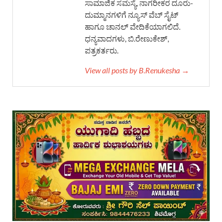
ಸಾಮಾಜಿಕ ಸಮಸ್ಯೆ, ನಾಗರೀಕರ ದೂರು-
ದುಮ್ಮಾನಗಳಿಗೆ ನ್ಯೂಸ್ ವೆಬ್ ಸೈಟ್
ಹಾಗೂ ಚಾನಲ್ ವೇದಿಕೆಯಾಗಲಿದೆ.
ಧನ್ಯವಾದಗಳು, ಬಿ.ರೇಣುಕೇಶ್,
ಪತ್ರಕರ್ತರು.
View all posts by B.Renukesha →