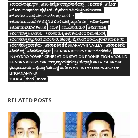
#ಉದಯಸಾಕ್ಷಿನ್ಯೂಸ್
#ಜಲ ವಿದ್ಯುತ್ ಉತ್ಪಾದನಾ ಕೇಂದ್ರ
#ಜಲಪಾತ
#ಜೋಗ
#ಜೋಗ : ಜಲಧಾರೆಯ ವೈಭೋಗ - ಮೈದುಂಬಿ ಹರಿಯುತ್ತಿರುವ ಜಲಪಾತ!
#ಜೋಗ ಜಲಪಾತಕ್ಕೆ ಮುಂದುವರಿದ ಜನಸಾಗರ…!
#ಜೋಗ ಜಲಪಾತದ ಕಳೆ ಹೆಚ್ಚಿಸಿದ ಲಿಂಗನಮಕ್ಕಿ ಡ್ಯಾಂ ನೀರು!
#ಜೋಗಫಾಲ್ಸ್
#ಜೋಗಫಾಲ್ಸ್JOGFALLS
#ಮಳೆ
#ಮುಂಗಾರುಮಳೆ
#ಲಿಂಗನಮಕ್ಕಿ
#ಲಿಂಗನಮಕ್ಕಿ ಜಲಾಶಯ
#ಲಿಂಗನಮಕ್ಕಿ ಜಲಾಶಯದಿಂದ ನೀರು ಹೊರಕ್ಕೆ
#ಲಿಂಗನಮಕ್ಕಿ ಡ್ಯಾಂನಿಂದ ಭಾರೀ ನೀರು ಹೊರಕ್ಕೆ : ಮೈದುಂಬಿ ಹರಿಯುತ್ತಿರುವ ಶರಾವತಿ ನದಿ!
#ಲಿಂಗನಮಕ್ಕಿಜಲಾಶಯ
#ಶರಾವತಿ ಕಣಿವೆ SHARAVATI VALLEY
#ಶರಾವತಿ ನದಿ
#ಶಿವಮೊಗ್ಗ
#ಶಿವಮೊಗ್ಗನ್ಯೂಸ್
BHADRA RESERVOIRS? ಲಿಂಗನಮಕ್ಕಿ
IN#HYDRO POWER GENERATION STATION PROHIBITION AROUND
BHADRA RESERVOIR! ಭದ್ರಾ ಡ್ಯಾಂ ಸುತ್ತಮುತ್ತ ನಿಷೇಧಾಜ್ಞೆ! PREVIOUS POST
ಭದ್ರಾ ಜಲಾಶಯ ಸುತ್ತಮುತ್ತ ನಿಷೇಧಾಜ್ಞೆ ಜಾರಿ! WHAT IS THE DISCHARGE OF
LINGANAMAKKI
TUNGA
ತುಂಗ
ತುಂಗಾ
RELATED POSTS