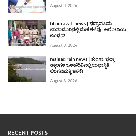
August 3, 2026
bhadravati news | ಭದ್ರಾವತಿಯ
ಬಾರಂದೂರಿನಲ್ಲಿ ಮೇಕೆ ಕಳವು : ಆರೋಪಿಯ
ಬಂಧನ!
August 3, 2026
malnad rain news | ತುಂಗಾ, ಭದ್ರಾ
ಡ್ಯಾಂಗಳ ಒಳಹರಿವಿನಲ್ಲಿ ಯಥಾಸ್ಥಿತಿ :
ಲಿಂಗನಮಕ್ಕಿ ಇಳಿಕೆ!
August 3, 2026
RECENT POSTS