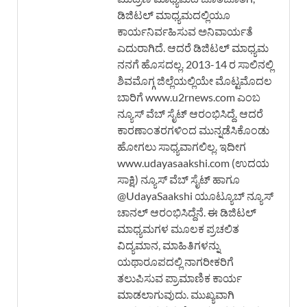
ಡಿಜಿಟಲ್ ಮಾಧ್ಯಮದಲ್ಲಿಯೂ
ಕಾರ್ಯನಿರ್ವಹಿಸುವ ಅನಿವಾರ್ಯತೆ
ಎದುರಾಗಿದೆ. ಆದರೆ ಡಿಜಿಟಲ್ ಮಾಧ್ಯಮ
ನನಗೆ ಹೊಸದಲ್ಲ. 2013-14 ರ ಸಾಲಿನಲ್ಲಿ
ಶಿವಮೊಗ್ಗ ಜಿಲ್ಲೆಯಲ್ಲಿಯೇ ಮೊಟ್ಟಮೊದಲ
ಬಾರಿಗೆ www.u2rnews.com ಎಂಬ
ನ್ಯೂಸ್ ವೆಬ್ ಸೈಟ್ ಆರಂಭಿಸಿದ್ದೆ. ಆದರೆ
ಕಾರಣಾಂತರಗಳಿಂದ ಮುನ್ನಡೆಸಿಕೊಂಡು
ಹೋಗಲು ಸಾಧ್ಯವಾಗಲಿಲ್ಲ. ಇದೀಗ
www.udayasaakshi.com (ಉದಯ
ಸಾಕ್ಷಿ) ನ್ಯೂಸ್ ವೆಬ್ ಸೈಟ್ ಹಾಗೂ
@UdayaSaakshi ಯೂಟ್ಯೂಬ್ ನ್ಯೂಸ್
ಚಾನಲ್ ಆರಂಭಿಸಿದ್ದೆನೆ. ಈ ಡಿಜಿಟಲ್
ಮಾಧ್ಯಮಗಳ ಮೂಲಕ ಪ್ರಚಲಿತ
ವಿದ್ಯಮಾನ, ಮಾಹಿತಿಗಳನ್ನು
ಯಥಾರೂಪದಲ್ಲಿ ನಾಗರೀಕರಿಗೆ
ತಲುಪಿಸುವ ಪ್ರಾಮಾಣಿಕ ಕಾರ್ಯ
ಮಾಡಲಾಗುವುದು. ಮುಖ್ಯವಾಗಿ