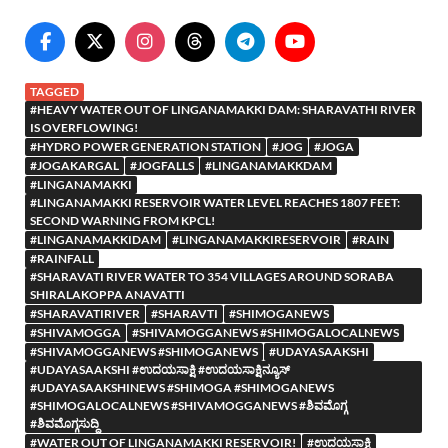
TAGGED
#HEAVY WATER OUT OF LINGANAMAKKI DAM: SHARAVATHI RIVER
IS OVERFLOWING!
#HYDRO POWER GENERATION STATION
#JOG
#JOGA
#JOGAKARGAL
#JOGFALLS
#LINGANAMAKKDAM
#LINGANAMAKKI
#LINGANAMAKKI RESERVOIR WATER LEVEL REACHES 1807 FEET:
SECOND WARNING FROM KPCL!
#LINGANAMAKKIDAM
#LINGANAMAKKIRESERVOIR
#RAIN
#RAINFALL
#SHARAVATI RIVER WATER TO 354 VILLAGES AROUND SORABA
SHIRALAKOPPA ANAVATTI
#SHARAVATIRIVER
#SHARAVTI
#SHIMOGANEWS
#SHIVAMOGGA
#SHIVAMOGGANEWS #SHIMOGALOCALNEWS
#SHIVAMOGGANEWS #SHIMOGANEWS
#UDAYASAAKSHI
#UDAYASAAKSHI #ಉದಯಸಾಕ್ಷಿ #ಉದಯಸಾಕ್ಷಿನ್ಯೂಸ್
#UDAYASAAKSHINEWS #SHIMOGA #SHIMOGANEWS
#SHIMOGALOCALNEWS #SHIVAMOGGANEWS #ಶಿವಮೊಗ್ಗ
#ಶಿವಮೊಗ್ಗಸುದ್ದಿ
#WATER OUT OF LINGANAMAKKI RESERVOIR!
#ಉದಯಸಾಕ್ಷಿ