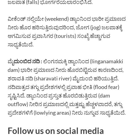
ಜಲಪಾತ (falls) ಭೋರ್ಗರೆಯಲಾರಂಭಿಸಿದೆ.
ವೀಕೆಂಡ್ ನಲ್ಲಿಯೇ (weekend) ಡ್ಯಾಂನಿಂದ ಭಾರೀ ಪ್ರಮಾಣದ
ನೀರು ಹೊರ ಹರಿಸುತ್ತಿರುವುದರಿಂದ, ಜೋಗ (jog) ಜಲಪಾತಕ್ಕೆ
ಆಗಮಿಸುವ ಪ್ರವಾಸಿಗರ (tourists) ಸಂಖ್ಯೆ ಹೆಚ್ಚಾಗುವ
ಸಾಧ್ಯತೆಯಿದೆ.
ಮೈ
ದುಂಬಿದ ನದಿ :
ಲಿಂಗನಮಕ್ಕಿ ಡ್ಯಾಂನಿಂದ (linganamakki
dam) ಭಾರೀ ಪ್ರಮಾಣದ ನೀರು ಹೊರಬಿಟ್ಟಿರುವ ಕಾರಣದಿಂದ,
ಶರಾವತಿ ನದಿ (sharavati river) ಮೈದುಂಬಿ ಹರಿಯುತ್ತಿದೆ.
ನದಿಪಾತ್ರದ ತಗ್ಗು ಪ್ರದೇಶಗಳಲ್ಲಿ ಪ್ರವಾಹ ಭೀತಿ (flood fear)
ಸೃಷ್ಟಿಸಿದೆ. ಡ್ಯಾಂನಿಂದ ಪ್ರಸ್ತುತ ಹೊರಬಿಡುತ್ತಿರುವ (dam
outflow) ನೀರಿನ ಪ್ರಮಾಣದಲ್ಲಿ ಮತ್ತಷ್ಟು ಹೆಚ್ಚಳವಾದರೆ, ತಗ್ಗು
ಪ್ರದೇಶಗಳಿಗೆ (lowlying areas) ನೀರು ನುಗ್ಗುವ ಸಾಧ್ಯತೆಯಿದೆ.
Follow us on social media