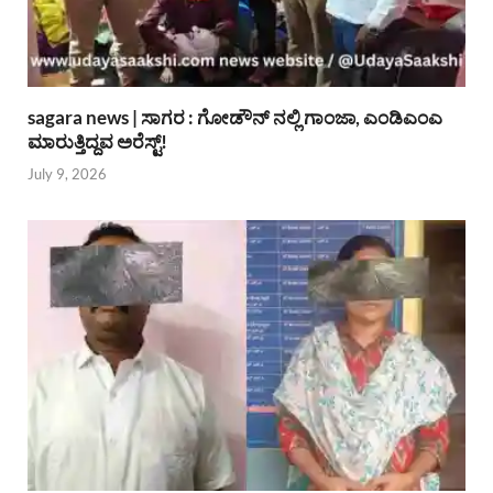
sagara news | ಸಾಗರ : ಗೋಡೌನ್ ನಲ್ಲಿ ಗಾಂಜಾ, ಎಂಡಿಎಂಎ
ಮಾರುತ್ತಿದ್ದವ ಅರೆಸ್ಟ್!
July 9, 2026