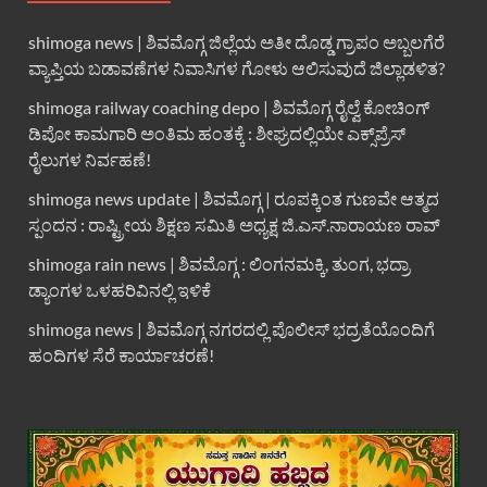
shimoga news | ಶಿವಮೊಗ್ಗ ಜಿಲ್ಲೆಯ ಅತೀ ದೊಡ್ಡ ಗ್ರಾಪಂ ಅಬ್ಬಲಗೆರೆ
ವ್ಯಾಪ್ತಿಯ ಬಡಾವಣೆಗಳ ನಿವಾಸಿಗಳ ಗೋಳು ಆಲಿಸುವುದೆ ಜಿಲ್ಲಾಡಳಿತ?
shimoga railway coaching depo | ಶಿವಮೊಗ್ಗ ರೈಲ್ವೆ ಕೋಚಿಂಗ್
ಡಿಪೋ ಕಾಮಗಾರಿ ಅಂತಿಮ ಹಂತಕ್ಕೆ : ಶೀಘ್ರದಲ್ಲಿಯೇ ಎಕ್ಸ್‌ಪ್ರೆಸ್
ರೈಲುಗಳ ನಿರ್ವಹಣೆ!
shimoga news update | ಶಿವಮೊಗ್ಗ | ರೂಪಕ್ಕಿಂತ ಗುಣವೇ ಆತ್ಮದ
ಸ್ಪಂದನ : ರಾಷ್ಟ್ರೀಯ ಶಿಕ್ಷಣ ಸಮಿತಿ ಅಧ್ಯಕ್ಷ ಜಿ.ಎಸ್.ನಾರಾಯಣ ರಾವ್
shimoga rain news | ಶಿವಮೊಗ್ಗ : ಲಿಂಗನಮಕ್ಕಿ, ತುಂಗ, ಭದ್ರಾ
ಡ್ಯಾಂಗಳ ಒಳಹರಿವಿನಲ್ಲಿ ಇಳಿಕೆ
shimoga news | ಶಿವಮೊಗ್ಗ ನಗರದಲ್ಲಿ ಪೊಲೀಸ್ ಭದ್ರತೆಯೊಂದಿಗೆ
ಹಂದಿಗಳ ಸೆರೆ ಕಾರ್ಯಾಚರಣೆ!