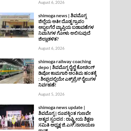
August 6, 2026
shimoga news | ಶಿವಮೊಗ್ಗ
ಜಿಲ್ಲೆಯ ಅತೀ ದೊಡ್ಡ ಗ್ರಾಪಂ
ಅಬ್ಬಲಗೆರೆ ವ್ಯಾಪ್ತಿಯ ಬಡಾವಣೆಗಳ
ನಿವಾಸಿಗಳ ಗೋಳು ಆಲಿಸುವುದೆ
ಜಿಲ್ಲಾಡಳಿತ?
August 6, 2026
shimoga railway coaching
depo | ಶಿವಮೊಗ್ಗ ರೈಲ್ವೆ ಕೋಚಿಂಗ್
ಡಿಪೋ ಕಾಮಗಾರಿ ಅಂತಿಮ ಹಂತಕ್ಕೆ
: ಶೀಘ್ರದಲ್ಲಿಯೇ ಎಕ್ಸ್‌ಪ್ರೆಸ್ ರೈಲುಗಳ
ನಿರ್ವಹಣೆ!
August 5, 2026
shimoga news update |
ಶಿವಮೊಗ್ಗ | ರೂಪಕ್ಕಿಂತ ಗುಣವೇ
ಆತ್ಮದ ಸ್ಪಂದನ : ರಾಷ್ಟ್ರೀಯ ಶಿಕ್ಷಣ
ಸಮಿತಿ ಅಧ್ಯಕ್ಷ ಜಿ.ಎಸ್.ನಾರಾಯಣ
ರಾವ್