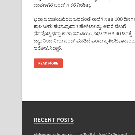
ದಾವಣಗೆರೆ ಬಂದ್ ಗೆ ಕರೆ ನೀಡಿತ್ತು.
ಭದ್ರಾ ಜಲಾಶಯದಿಂದ ಬಲದಂಡೆ ನಾಲೆಗೆ ಸತತ 100 ದಿನಗ
ಕಾಲ ನೀರು ಹರಿಸುವುದಾಗಿ ಹೇಳಲಾಗಿತ್ತು. ಆದರೆ ಬೇಸಿಗೆ
ನೆಪವೊಡ್ಡಿ ಭದ್ರಾ ಕಾಡಾ ಸಮಿತಿಯು, ದಿಢೀರ್ ಆಗಿ 40 ದಿನಕ್ಕೆ
ಡ್ಯಾಂನಿಂದ ನೀರು ಬಂದ್ ಮಾಡಿದೆ ಎಂದು ಪ್ರತಿಭಟನಾಕಾರರ
ಆರೋಪಿಸಿದ್ದಾರೆ.
READ MORE
RECENT POSTS
shimoga raid news | ನಾಗರಿಕರಿಗೆ ವಂಚನೆ : ರಿಯಲ್