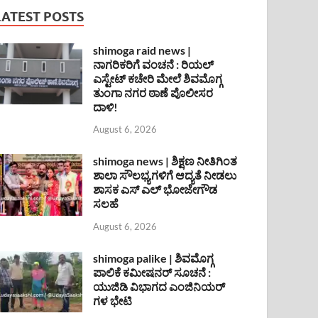
LATEST POSTS
shimoga raid news |
ನಾಗರಿಕರಿಗೆ ವಂಚನೆ : ರಿಯಲ್
ಎಸ್ಟೇಟ್ ಕಚೇರಿ ಮೇಲೆ ಶಿವಮೊಗ್ಗ
ತುಂಗಾ ನಗರ ಠಾಣೆ ಪೊಲೀಸರ
ದಾಳಿ!
August 6, 2026
shimoga news | ಶಿಕ್ಷಣ ನೀತಿಗಿಂತ
ಶಾಲಾ ಸೌಲಭ್ಯಗಳಿಗೆ ಆದ್ಯತೆ ನೀಡಲು
ಶಾಸಕ ಎಸ್ ಎಲ್ ಭೋಜೇಗೌಡ
ಸಲಹೆ
August 6, 2026
shimoga palike | ಶಿವಮೊಗ್ಗ
ಪಾಲಿಕೆ ಕಮೀಷನರ್ ಸೂಚನೆ :
ಯುಜಿಡಿ ವಿಭಾಗದ ಎಂಜಿನಿಯರ್
ಗಳ ಭೇಟಿ