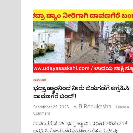
ದಾವಣಗೆರೆ
ಭದ್ರಾ ಡ್ಯಾಂನಿಂದ ನೀರು ಬಿಡುಗಡೆಗೆ ಆಗ್ರಹಿಸಿ
ದಾವಣಗೆರೆ ಬಂದ್!
B.Renukesha
September 25, 2023
-
by
-
Leave a
Comment
ದಾವಣಗೆರೆ, ಸೆ. 25: ಭದ್ರಾ ಡ್ಯಾಂನಿಂದ ನೀರು ಹರಿಸುವಂತೆ
ಆಗ್ರಹಿಸಿ, ಸೋಮವಾರ ಭಾರತೀಯ ರೈತ ಒಕ್ಕೂಟವು