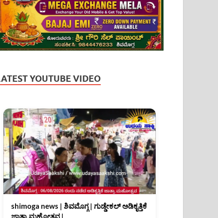
LATEST YOUTUBE VIDEO
shimoga news | ಶಿವಮೊಗ್ಗ | ಗುಡ್ಡೇಕಲ್ ಅಡಿಕೃತ್ತಿಕೆ
ಜಾತ್ರಾ ಮಹೋತ್ಸವ |