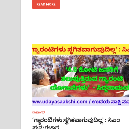
READ MORE
ದಾವಣಗೆರೆ
‘ಗ್ಯಾರಂಟಿಗಳು ಸ್ಥಗಿತವಾಗುವುದಿಲ್ಲ’ : ಸಿಎಂ
ಪುನುರಚ್ಚಾರ