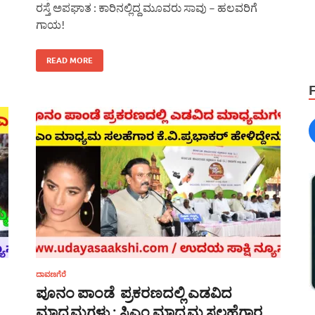
ರಸ್ತೆ ಅಪಘಾತ : ಕಾರಿನಲ್ಲಿದ್ದ ಮೂವರು ಸಾವು – ಹಲವರಿಗೆ
ಗಾಯ!
READ MORE
ದಾವಣಗೆರೆ
ಪೂನಂ ಪಾಂಡೆ ಪ್ರಕರಣದಲ್ಲಿ ಎಡವಿದ
ಮಾಧ್ಯಮಗಳು : ಸಿಎಂ ಮಾಧ್ಯಮ ಸಲಹೆಗಾರ