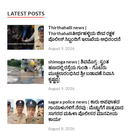
LATEST POSTS
Thirthahalli news |
Thirthahalliತೀರ್ಥಹಳ್ಳಿಯ ಜೀವ ರಕ್ಷಕ
ಪೊಲೀಸ್ ಸಿಬ್ಬಂದಿಗೆ ಇಲಾಖೆಯ ಅಭಿನಂದನೆ
August 9, 2026
shimoga news | ಶಿವಮೊಗ್ಗ : ಸ್ವಂತ
ಹಣದಲ್ಲಿ ರಸ್ತೆಯ ಗುಂಡಿ – ಗೊಟರು
ಮುಚ್ಚಲಾರಂಭಿಸಿದ ಶ್ರೀ ಬಡಾವಣೆ ನಿವಾಸಿ
ಕೃಷ್ಣಪ್ಪ!
August 9, 2026
sagara police news | ಕಾರು ಅಪಘಾತದ
ಗಾಯಾಳುಗಳಿಗೆ ನೆರವು : ಮೆಚ್ಚುಗೆಗೆ ಪಾತ್ರವಾದ
ಸಾಗರದ ಮಹಿಳಾ ಪೊಲೀಸರ ಮಾನವೀಯ
ಕಾರ್ಯ
August 8, 2026