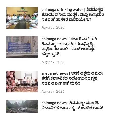
shimoga drinking water | ಶಿವಮೊಗ್ಗದ
ಕುಡಿಯುವ ನೀರು ಪೂರೈಕೆ : ಜಿಲ್ಲಾ ಉಸ್ತುವಾರಿ
ಸಚಿವರಿಗೆ ಶಾಸಕರ ಮನವಿಯೇನು?
August 8, 2026
shimoga news | ‘ಸರ್ಕಾರಿ ಮನೆ’ಗಾಗಿ
ಶಿವಮೊಗ್ಗ – ಭದ್ರಾವತಿ ನಗರಾಭಿವೃದ್ದಿ
ಪ್ರಾಧಿಕಾರದ ಹಾಲಿ – ಮಾಜಿ ಆಯುಕ್ತರ
ಹಗ್ಗಜಗ್ಗಾಟ!
August 7, 2026
arecanut news | ಅಡಕೆ ಅಕ್ರಮ ಆಮದು
ತಡೆಗೆ ಕರ್ನಾಟಕದ ನಿಯೋಗದಿಂದ ಗೃಹ
ಸಚಿವ ಅಮಿತ್ ಶಾಗೆ ಮನವಿ
August 7, 2026
shimoga news | ಶಿವಮೊಗ್ಗ : ಚೋರಡಿ
ಸೇತುವೆ ಬಳಿ ಕಾರು ಪಲ್ಟಿ – 6 ಜನರಿಗೆ ಗಾಯ!