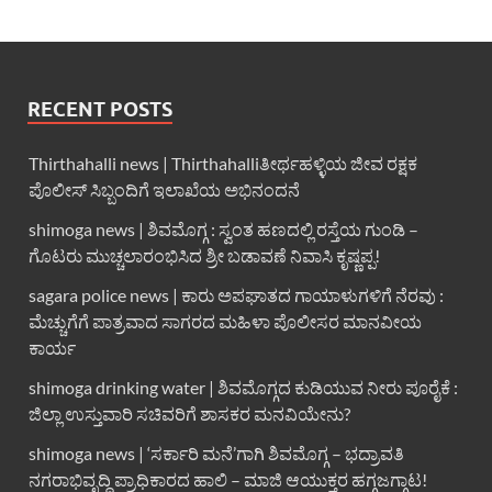
RECENT POSTS
Thirthahalli news | Thirthahalliತೀರ್ಥಹಳ್ಳಿಯ ಜೀವ ರಕ್ಷಕ
ಪೊಲೀಸ್ ಸಿಬ್ಬಂದಿಗೆ ಇಲಾಖೆಯ ಅಭಿನಂದನೆ
shimoga news | ಶಿವಮೊಗ್ಗ : ಸ್ವಂತ ಹಣದಲ್ಲಿ ರಸ್ತೆಯ ಗುಂಡಿ –
ಗೊಟರು ಮುಚ್ಚಲಾರಂಭಿಸಿದ ಶ್ರೀ ಬಡಾವಣೆ ನಿವಾಸಿ ಕೃಷ್ಣಪ್ಪ!
sagara police news | ಕಾರು ಅಪಘಾತದ ಗಾಯಾಳುಗಳಿಗೆ ನೆರವು :
ಮೆಚ್ಚುಗೆಗೆ ಪಾತ್ರವಾದ ಸಾಗರದ ಮಹಿಳಾ ಪೊಲೀಸರ ಮಾನವೀಯ
ಕಾರ್ಯ
shimoga drinking water | ಶಿವಮೊಗ್ಗದ ಕುಡಿಯುವ ನೀರು ಪೂರೈಕೆ :
ಜಿಲ್ಲಾ ಉಸ್ತುವಾರಿ ಸಚಿವರಿಗೆ ಶಾಸಕರ ಮನವಿಯೇನು?
shimoga news | ‘ಸರ್ಕಾರಿ ಮನೆ’ಗಾಗಿ ಶಿವಮೊಗ್ಗ – ಭದ್ರಾವತಿ
ನಗರಾಭಿವೃದ್ದಿ ಪ್ರಾಧಿಕಾರದ ಹಾಲಿ – ಮಾಜಿ ಆಯುಕ್ತರ ಹಗ್ಗಜಗ್ಗಾಟ!