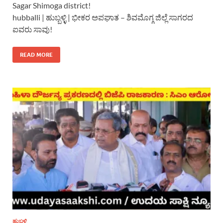
Sagar Shimoga district!
hubballi | ಹುಬ್ಬಳ್ಳಿ | ಭೀಕರ ಅಪಘಾತ – ಶಿವಮೊಗ್ಗ ಜಿಲ್ಲೆ ಸಾಗರದ
ಐವರು ಸಾವು!
READ MORE
ಹುಬ್ಬಳ್ಳಿ