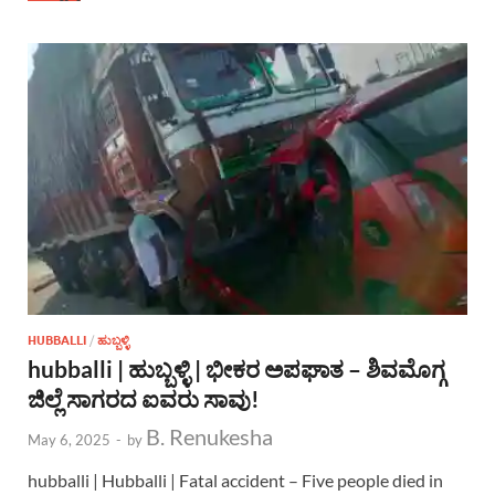
HUBBALLI
/
ಹುಬ್ಬಳ್ಳಿ
hubballi | ಹುಬ್ಬಳ್ಳಿ | ಭೀಕರ ಅಪಘಾತ – ಶಿವಮೊಗ್ಗ
ಜಿಲ್ಲೆ ಸಾಗರದ ಐವರು ಸಾವು!
B. Renukesha
May 6, 2025
-
by
hubballi | Hubballi | Fatal accident – ​​Five people died in