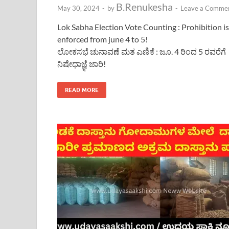
B.Renukesha
May 30, 2024
-
by
-
Leave a Comme
Lok Sabha Election Vote Counting : Prohibition is
enforced from june 4 to 5!
ಲೋಕಸಭೆ ಚುನಾವಣೆ ಮತ ಎಣಿಕೆ : ಜೂ. 4 ರಿಂದ 5 ರವರೆಗೆ
ನಿಷೇಧಾಜ್ಞೆ ಜಾರಿ!
READ MORE