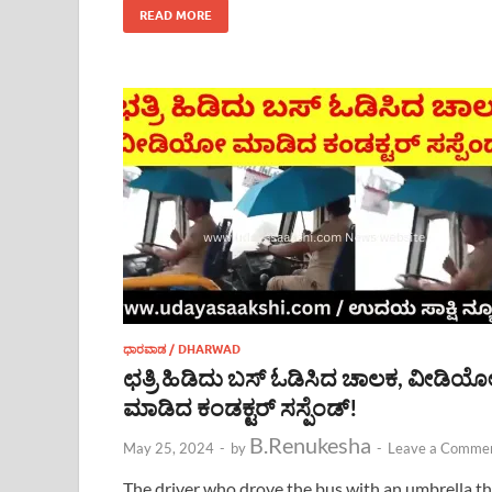
READ MORE
ಧಾರವಾಡ / DHARWAD
ಛತ್ರಿ ಹಿಡಿದು ಬಸ್ ಓಡಿಸಿದ ಚಾಲಕ, ವೀಡಿಯ
ಮಾಡಿದ ಕಂಡಕ್ಟರ್ ಸಸ್ಪೆಂಡ್!
B.Renukesha
May 25, 2024
-
by
-
Leave a Comme
The driver who drove the bus with an umbrella t