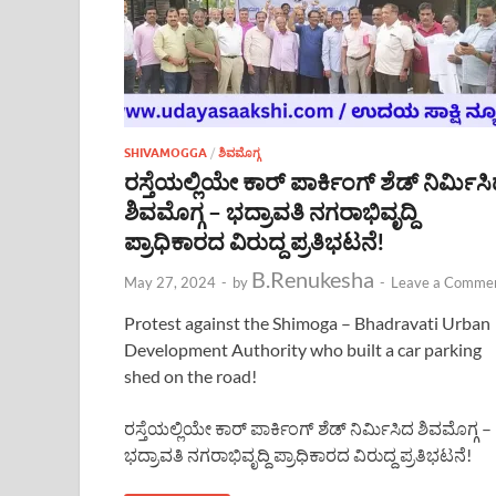
SHIVAMOGGA
/
ಶಿವಮೊಗ್ಗ
ರಸ್ತೆಯಲ್ಲಿಯೇ ಕಾರ್ ಪಾರ್ಕಿಂಗ್ ಶೆಡ್ ನಿರ್ಮಿಸ
ಶಿವಮೊಗ್ಗ – ಭದ್ರಾವತಿ ನಗರಾಭಿವೃದ್ದಿ
ಪ್ರಾಧಿಕಾರದ ವಿರುದ್ದ ಪ್ರತಿಭಟನೆ!
B.Renukesha
May 27, 2024
-
by
-
Leave a Comme
Protest against the Shimoga – Bhadravati Urban
Development Authority who built a car parking
shed on the road!
ರಸ್ತೆಯಲ್ಲಿಯೇ ಕಾರ್ ಪಾರ್ಕಿಂಗ್ ಶೆಡ್ ನಿರ್ಮಿಸಿದ ಶಿವಮೊಗ್ಗ –
ಭದ್ರಾವತಿ ನಗರಾಭಿವೃದ್ದಿ ಪ್ರಾಧಿಕಾರದ ವಿರುದ್ದ ಪ್ರತಿಭಟನೆ!