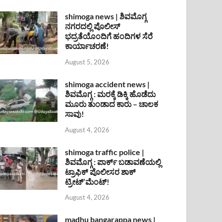
shimoga news | ಶಿವಮೊಗ್ಗ
ನಗರದಲ್ಲಿ ಪೊಲೀಸ್
ಭದ್ರತೆಯೊಂದಿಗೆ ಹಂದಿಗಳ ಸೆರೆ
ಕಾರ್ಯಾಚರಣೆ!
August 5, 2026
shimoga accident news |
ಶಿವಮೊಗ್ಗ : ಮರಕ್ಕೆ ಡಿಕ್ಕಿ ಹೊಡೆದು
ಮೂರು ತುಂಡಾದ ಕಾರು – ಚಾಲಕ
ಸಾವು!
August 4, 2026
shimoga traffic police |
ಶಿವಮೊಗ್ಗ : ಪಾರ್ಕ್ ಬಡಾವಣೆಯಲ್ಲಿ
ಟ್ರಾಫಿಕ್ ಪೊಲೀಸರ ಶಾಕ್
ಟ್ರೀಟ್’ಮೆಂಟ್!
August 4, 2026
madhu bangarappa news |