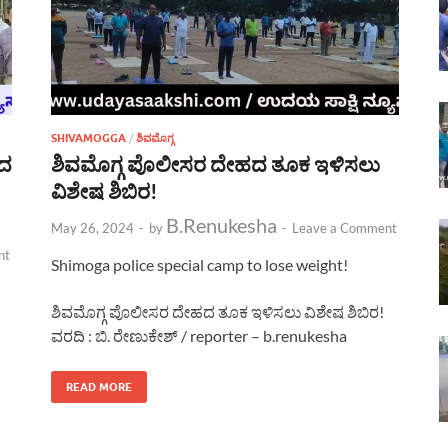
SHIVAMOGGA
/
ಶಿವಮೊಗ್ಗ
ಿದ
ಶಿವಮೊಗ್ಗ ಪೊಲೀಸರ ದೇಹದ ತೂಕ ಇಳಿಸಲು
ವಿಶೇಷ ಶಿಬಿರ!
B.Renukesha
May 26, 2024
-
by
-
Leave a Comment
nt
Shimoga police special camp to lose weight!
ಶಿವಮೊಗ್ಗ ಪೊಲೀಸರ ದೇಹದ ತೂಕ ಇಳಿಸಲು ವಿಶೇಷ ಶಿಬಿರ!
ವರದಿ : ಬಿ. ರೇಣುಕೇಶ್ / reporter – b.renukesha
READ MORE