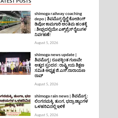
LATEST POSTS
shimoga railway coaching
depo | ಶಿವಮೊಗ್ಗ ರೈಲ್ವೆ ಕೋಚಿಂಗ್
ಡಿಪೋ ಕಾಮಗಾರಿ ಅಂತಿಮ ಹಂತಕ್ಕೆ
: ಶೀಘ್ರದಲ್ಲಿಯೇ ಎಕ್ಸ್‌ಪ್ರೆಸ್ ರೈಲುಗಳ
ನಿರ್ವಹಣೆ!
August 5, 2026
shimoga news update |
ಶಿವಮೊಗ್ಗ | ರೂಪಕ್ಕಿಂತ ಗುಣವೇ
ಆತ್ಮದ ಸ್ಪಂದನ : ರಾಷ್ಟ್ರೀಯ ಶಿಕ್ಷಣ
ಸಮಿತಿ ಅಧ್ಯಕ್ಷ ಜಿ.ಎಸ್.ನಾರಾಯಣ
ರಾವ್
August 5, 2026
shimoga rain news | ಶಿವಮೊಗ್ಗ :
ಲಿಂಗನಮಕ್ಕಿ, ತುಂಗ, ಭದ್ರಾ ಡ್ಯಾಂಗಳ
ಒಳಹರಿವಿನಲ್ಲಿ ಇಳಿಕೆ
August 5, 2026