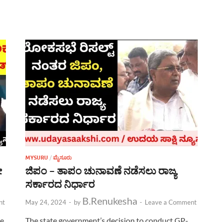
MYSURU
/
ಮೈಸೂರು
ೋ
ಜಿಪಂ – ತಾಪಂ ಚುನಾವಣೆ ನಡೆಸಲು ರಾಜ್ಯ
ಸರ್ಕಾರದ ನಿರ್ಧಾರ
B.Renukesha
nt
May 24, 2024
-
by
-
Leave a Comment
he
The state government’s decision to conduct GP-