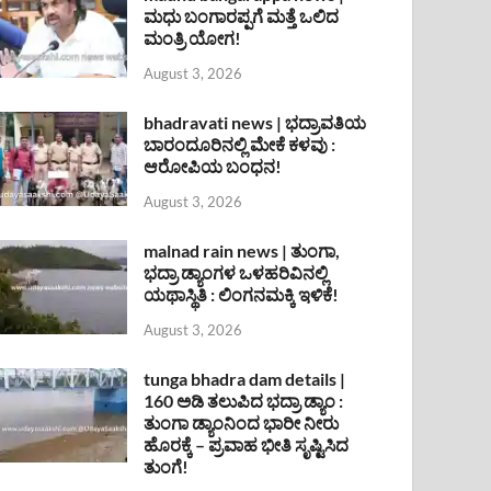
ಮಧು ಬಂಗಾರಪ್ಪಗೆ ಮತ್ತೆ ಒಲಿದ
ಮಂತ್ರಿ ಯೋಗ!
August 3, 2026
bhadravati news | ಭದ್ರಾವತಿಯ
ಬಾರಂದೂರಿನಲ್ಲಿ ಮೇಕೆ ಕಳವು :
ಆರೋಪಿಯ ಬಂಧನ!
August 3, 2026
malnad rain news | ತುಂಗಾ,
ಭದ್ರಾ ಡ್ಯಾಂಗಳ ಒಳಹರಿವಿನಲ್ಲಿ
ಯಥಾಸ್ಥಿತಿ : ಲಿಂಗನಮಕ್ಕಿ ಇಳಿಕೆ!
August 3, 2026
tunga bhadra dam details |
160 ಅಡಿ ತಲುಪಿದ ಭದ್ರಾ ಡ್ಯಾಂ :
ತುಂಗಾ ಡ್ಯಾಂನಿಂದ ಭಾರೀ ನೀರು
ಹೊರಕ್ಕೆ – ಪ್ರವಾಹ ಭೀತಿ ಸೃಷ್ಟಿಸಿದ
ತುಂಗೆ!