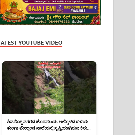
LATEST YOUTUBE VIDEO
ಶಿವಮೊಗ್ಗ ನಗರದ ಹೊರವಲಯ ಆಲ್ಕೊಳದ ಬಳಿಯ
ತುಂಗಾ ಮೇಲ್ದಂಡೆ ನಾಲೆಯಲ್ಲಿ ಸೃಷ್ಟಿಯಾಗಿರುವ ಕಿರು
ಜಲಪಾತ. #shimoga #rain