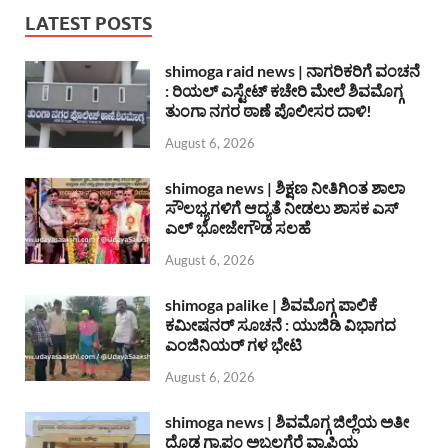
LATEST POSTS
shimoga raid news | ನಾಗರಿಕರಿಗೆ ವಂಚನೆ
: ರಿಯಲ್ ಎಸ್ಟೇಟ್ ಕಚೇರಿ ಮೇಲೆ ಶಿವಮೊಗ್ಗ
ತುಂಗಾ ನಗರ ಠಾಣೆ ಪೊಲೀಸರ ದಾಳಿ!
August 6, 2026
shimoga news | ಶಿಕ್ಷಣ ನೀತಿಗಿಂತ ಶಾಲಾ
ಸೌಲಭ್ಯಗಳಿಗೆ ಆದ್ಯತೆ ನೀಡಲು ಶಾಸಕ ಎಸ್
ಎಲ್ ಭೋಜೇಗೌಡ ಸಲಹೆ
August 6, 2026
shimoga palike | ಶಿವಮೊಗ್ಗ ಪಾಲಿಕೆ
ಕಮೀಷನರ್ ಸೂಚನೆ : ಯುಜಿಡಿ ವಿಭಾಗದ
ಎಂಜಿನಿಯರ್ ಗಳ ಭೇಟಿ
August 6, 2026
shimoga news | ಶಿವಮೊಗ್ಗ ಜಿಲ್ಲೆಯ ಅತೀ
ದೊಡ್ಡ ಗ್ರಾಪಂ ಅಬ್ಬಲಗೆರೆ ವ್ಯಾಪ್ತಿಯ