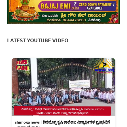
LATEST YOUTUBE VIDEO
shimoga news | ಶಿವಮೊಗ್ಗ ಕೃಷಿ ಕಾಲೇಜು ವಿದ್ಯಾರ್ಥಿಗಳ ಪ್ರತಿಭಟನೆ