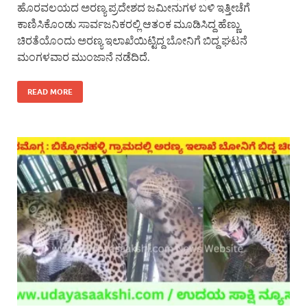
ಹೊರವಲಯದ ಅರಣ್ಯ ಪ್ರದೇಶದ ಜಮೀನುಗಳ ಬಳಿ ಇತ್ತೀಚೆಗೆ
ಕಾಣಿಸಿಕೊಂಡು ಸಾರ್ವಜನಿಕರಲ್ಲಿ ಆತಂಕ ಮೂಡಿಸಿದ್ದ ಹೆಣ್ಣು
ಚಿರತೆಯೊಂದು ಅರಣ್ಯ ಇಲಾಖೆಯಿಟ್ಟಿದ್ದ ಬೋನಿಗೆ ಬಿದ್ದ ಘಟನೆ
ಮಂಗಳವಾರ ಮುಂಜಾನೆ ನಡೆದಿದೆ.
READ MORE