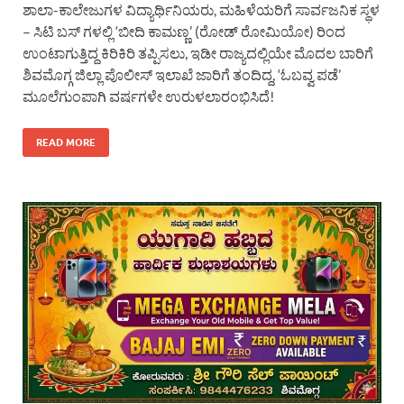
ಶಾಲಾ-ಕಾಲೇಜುಗಳ ವಿದ್ಯಾರ್ಥಿನಿಯರು, ಮಹಿಳೆಯರಿಗೆ ಸಾರ್ವಜನಿಕ ಸ್ಥಳ
– ಸಿಟಿ ಬಸ್ ಗಳಲ್ಲಿ ‘ಬೀದಿ ಕಾಮಣ್ಣ’ (ರೋಡ್ ರೋಮಿಯೋ) ರಿಂದ
ಉಂಟಾಗುತ್ತಿದ್ದ ಕಿರಿಕಿರಿ ತಪ್ಪಿಸಲು, ಇಡೀ ರಾಜ್ಯದಲ್ಲಿಯೇ ಮೊದಲ ಬಾರಿಗೆ
ಶಿವಮೊಗ್ಗ ಜಿಲ್ಲಾ ಪೊಲೀಸ್ ಇಲಾಖೆ ಜಾರಿಗೆ ತಂದಿದ್ದ, ‘ಓಬವ್ವ ಪಡೆ’
ಮೂಲೆಗುಂಪಾಗಿ ವರ್ಷಗಳೇ ಉರುಳಲಾರಂಭಿಸಿದೆ!
READ MORE