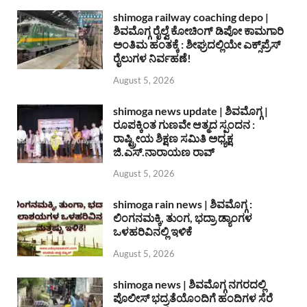
shimoga railway coaching depo |
ಶಿವಮೊಗ್ಗ ರೈಲ್ವೆ ಕೋಚಿಂಗ್ ಡಿಪೋ ಕಾಮಗಾರಿ
ಅಂತಿಮ ಹಂತಕ್ಕೆ : ಶೀಘ್ರದಲ್ಲಿಯೇ ಎಕ್ಸ್‌ಪ್ರೆಸ್
ರೈಲುಗಳ ನಿರ್ವಹಣೆ!
August 5, 2026
shimoga news update | ಶಿವಮೊಗ್ಗ |
ರೂಪಕ್ಕಿಂತ ಗುಣವೇ ಆತ್ಮದ ಸ್ಪಂದನ :
ರಾಷ್ಟ್ರೀಯ ಶಿಕ್ಷಣ ಸಮಿತಿ ಅಧ್ಯಕ್ಷ
ಜಿ.ಎಸ್.ನಾರಾಯಣ ರಾವ್
August 5, 2026
shimoga rain news | ಶಿವಮೊಗ್ಗ :
ಲಿಂಗನಮಕ್ಕಿ, ತುಂಗ, ಭದ್ರಾ ಡ್ಯಾಂಗಳ
ಒಳಹರಿವಿನಲ್ಲಿ ಇಳಿಕೆ
August 5, 2026
shimoga news | ಶಿವಮೊಗ್ಗ ನಗರದಲ್ಲಿ
ಪೊಲೀಸ್ ಭದ್ರತೆಯೊಂದಿಗೆ ಹಂದಿಗಳ ಸೆರೆ