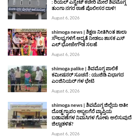
: ರಿಯಲ್ ಎಸ್ಟೇಟ್ ಕಚೇರಿ ಮೇಲೆ ಶಿವಮೊಗ್ಗ
ತುಂಗಾ ನಗರ ಠಾಣೆ ಪೊಲೀಸರ ದಾಳಿ!
August 6, 2026
shimoga news | ಶಿಕ್ಷಣ ನೀತಿಗಿಂತ ಶಾಲಾ
ಸೌಲಭ್ಯಗಳಿಗೆ ಆದ್ಯತೆ ನೀಡಲು ಶಾಸಕ ಎಸ್
ಎಲ್ ಭೋಜೇಗೌಡ ಸಲಹೆ
August 6, 2026
shimoga palike | ಶಿವಮೊಗ್ಗ ಪಾಲಿಕೆ
ಕಮೀಷನರ್ ಸೂಚನೆ : ಯುಜಿಡಿ ವಿಭಾಗದ
ಎಂಜಿನಿಯರ್ ಗಳ ಭೇಟಿ
August 6, 2026
shimoga news | ಶಿವಮೊಗ್ಗ ಜಿಲ್ಲೆಯ ಅತೀ
ದೊಡ್ಡ ಗ್ರಾಪಂ ಅಬ್ಬಲಗೆರೆ ವ್ಯಾಪ್ತಿಯ
ಬಡಾವಣೆಗಳ ನಿವಾಸಿಗಳ ಗೋಳು ಆಲಿಸುವುದೆ
ಜಿಲ್ಲಾಡಳಿತ?
August 6, 2026