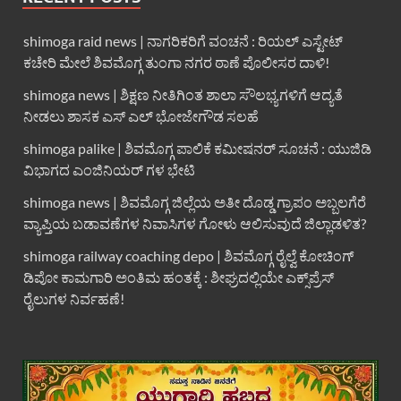
shimoga raid news | ನಾಗರಿಕರಿಗೆ ವಂಚನೆ : ರಿಯಲ್ ಎಸ್ಟೇಟ್
ಕಚೇರಿ ಮೇಲೆ ಶಿವಮೊಗ್ಗ ತುಂಗಾ ನಗರ ಠಾಣೆ ಪೊಲೀಸರ ದಾಳಿ!
shimoga news | ಶಿಕ್ಷಣ ನೀತಿಗಿಂತ ಶಾಲಾ ಸೌಲಭ್ಯಗಳಿಗೆ ಆದ್ಯತೆ
ನೀಡಲು ಶಾಸಕ ಎಸ್ ಎಲ್ ಭೋಜೇಗೌಡ ಸಲಹೆ
shimoga palike | ಶಿವಮೊಗ್ಗ ಪಾಲಿಕೆ ಕಮೀಷನರ್ ಸೂಚನೆ : ಯುಜಿಡಿ
ವಿಭಾಗದ ಎಂಜಿನಿಯರ್ ಗಳ ಭೇಟಿ
shimoga news | ಶಿವಮೊಗ್ಗ ಜಿಲ್ಲೆಯ ಅತೀ ದೊಡ್ಡ ಗ್ರಾಪಂ ಅಬ್ಬಲಗೆರೆ
ವ್ಯಾಪ್ತಿಯ ಬಡಾವಣೆಗಳ ನಿವಾಸಿಗಳ ಗೋಳು ಆಲಿಸುವುದೆ ಜಿಲ್ಲಾಡಳಿತ?
shimoga railway coaching depo | ಶಿವಮೊಗ್ಗ ರೈಲ್ವೆ ಕೋಚಿಂಗ್
ಡಿಪೋ ಕಾಮಗಾರಿ ಅಂತಿಮ ಹಂತಕ್ಕೆ : ಶೀಘ್ರದಲ್ಲಿಯೇ ಎಕ್ಸ್‌ಪ್ರೆಸ್
ರೈಲುಗಳ ನಿರ್ವಹಣೆ!