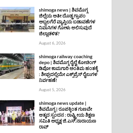
shimoga news | ಶಿವಮೊಗ್ಗ
ಜಿಲ್ಲೆಯ ಅತೀ ದೊಡ್ಡ ಗ್ರಾಪಂ
ಅಬ್ಬಲಗೆರೆ ವ್ಯಾಪ್ತಿಯ ಬಡಾವಣೆಗಳ
ನಿವಾಸಿಗಳ ಗೋಳು ಆಲಿಸುವುದೆ
ಜಿಲ್ಲಾಡಳಿತ?
August 6, 2026
shimoga railway coaching
depo | ಶಿವಮೊಗ್ಗ ರೈಲ್ವೆ ಕೋಚಿಂಗ್
ಡಿಪೋ ಕಾಮಗಾರಿ ಅಂತಿಮ ಹಂತಕ್ಕೆ
: ಶೀಘ್ರದಲ್ಲಿಯೇ ಎಕ್ಸ್‌ಪ್ರೆಸ್ ರೈಲುಗಳ
ನಿರ್ವಹಣೆ!
August 5, 2026
shimoga news update |
ಶಿವಮೊಗ್ಗ | ರೂಪಕ್ಕಿಂತ ಗುಣವೇ
ಆತ್ಮದ ಸ್ಪಂದನ : ರಾಷ್ಟ್ರೀಯ ಶಿಕ್ಷಣ
ಸಮಿತಿ ಅಧ್ಯಕ್ಷ ಜಿ.ಎಸ್.ನಾರಾಯಣ
ರಾವ್