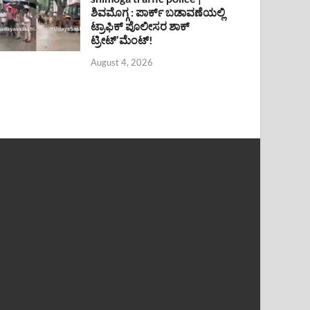
ಶಿವಮೊಗ್ಗ : ಪಾರ್ಕ್ ಬಡಾವಣೆಯಲ್ಲಿ
ಟ್ರಾಫಿಕ್ ಪೊಲೀಸರ ಶಾಕ್
ಟ್ರೀಟ್’ಮೆಂಟ್!
August 4, 2026