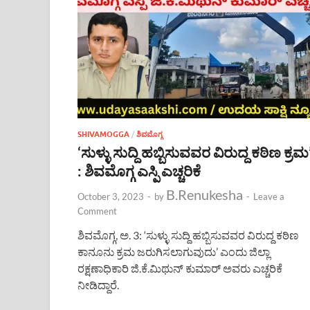
SHIVAMOGGA
/
ಶಿವಮೊಗ್ಗ
‘ಸುಳ್ಳು ಸುದ್ದಿ ಹಬ್ಬಿಸುವವರ ವಿರುದ್ದ ಕಠಿಣ ಕ್ರಮ
: ಶಿವಮೊಗ್ಗ ಎಸ್ಪಿ ಎಚ್ಚರಿಕೆ
B.Renukesha
October 3, 2023
-
by
-
Leave a
Comment
ಶಿವಮೊಗ್ಗ, ಅ. 3: ‘ಸುಳ್ಳು ಸುದ್ದಿ ಹಬ್ಬಿಸುವವರ ವಿರುದ್ದ ಕಠಿಣ
ಕಾನೂನು ಕ್ರಮ ಜರುಗಿಸಲಾಗುವುದು’ ಎಂದು ಜಿಲ್ಲಾ
ರಕ್ಷಣಾಧಿಕಾರಿ ಜಿ.ಕೆ.ಮಿಥುನ್ ಕುಮಾರ್ ಅವರು ಎಚ್ಚರಿಕೆ
ನೀಡಿದ್ದಾರೆ.