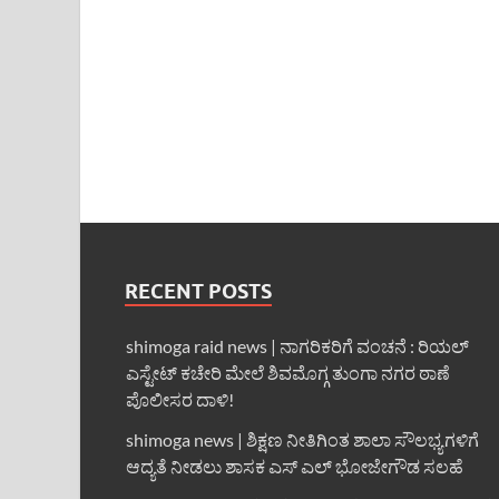
RECENT POSTS
shimoga raid news | ನಾಗರಿಕರಿಗೆ ವಂಚನೆ : ರಿಯಲ್
ಎಸ್ಟೇಟ್ ಕಚೇರಿ ಮೇಲೆ ಶಿವಮೊಗ್ಗ ತುಂಗಾ ನಗರ ಠಾಣೆ
ಪೊಲೀಸರ ದಾಳಿ!
shimoga news | ಶಿಕ್ಷಣ ನೀತಿಗಿಂತ ಶಾಲಾ ಸೌಲಭ್ಯಗಳಿಗೆ
ಆದ್ಯತೆ ನೀಡಲು ಶಾಸಕ ಎಸ್ ಎಲ್ ಭೋಜೇಗೌಡ ಸಲಹೆ