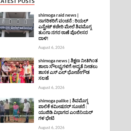
LATEST POSTS
shimoga raid news |
ನಾಗರಿಕರಿಗೆ ವಂಚನೆ : ರಿಯಲ್
ಎಸ್ಟೇಟ್ ಕಚೇರಿ ಮೇಲೆ ಶಿವಮೊಗ್ಗ
ತುಂಗಾ ನಗರ ಠಾಣೆ ಪೊಲೀಸರ
ದಾಳಿ!
August 6, 2026
shimoga news | ಶಿಕ್ಷಣ ನೀತಿಗಿಂತ
ಶಾಲಾ ಸೌಲಭ್ಯಗಳಿಗೆ ಆದ್ಯತೆ ನೀಡಲು
ಶಾಸಕ ಎಸ್ ಎಲ್ ಭೋಜೇಗೌಡ
ಸಲಹೆ
August 6, 2026
shimoga palike | ಶಿವಮೊಗ್ಗ
ಪಾಲಿಕೆ ಕಮೀಷನರ್ ಸೂಚನೆ :
ಯುಜಿಡಿ ವಿಭಾಗದ ಎಂಜಿನಿಯರ್
ಗಳ ಭೇಟಿ
August 6, 2026