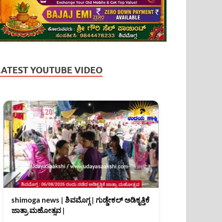
LATEST YOUTUBE VIDEO
shimoga news | ಶಿವಮೊಗ್ಗ | ಗುಡ್ಡೇಕಲ್ ಅಡಿಕೃತ್ತಿಕೆ
ಜಾತ್ರಾ ಮಹೋತ್ಸವ |