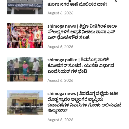
ತುಂಗಾ ನಗರ ಠಾಣೆ ಪೊಲೀಸರ ದಾಳಿ!
August 6, 2026
shimoga news | ಶಿಕ್ಷಣ ನೀತಿಗಿಂತ ಶಾಲಾ
ಸೌಲಭ್ಯಗಳಿಗೆ ಆದ್ಯತೆ ನೀಡಲು ಶಾಸಕ ಎಸ್
ಎಲ್ ಭೋಜೇಗೌಡ ಸಲಹೆ
August 6, 2026
shimoga palike | ಶಿವಮೊಗ್ಗ ಪಾಲಿಕೆ
ಕಮೀಷನರ್ ಸೂಚನೆ : ಯುಜಿಡಿ ವಿಭಾಗದ
ಎಂಜಿನಿಯರ್ ಗಳ ಭೇಟಿ
August 6, 2026
shimoga news | ಶಿವಮೊಗ್ಗ ಜಿಲ್ಲೆಯ ಅತೀ
ದೊಡ್ಡ ಗ್ರಾಪಂ ಅಬ್ಬಲಗೆರೆ ವ್ಯಾಪ್ತಿಯ
ಬಡಾವಣೆಗಳ ನಿವಾಸಿಗಳ ಗೋಳು ಆಲಿಸುವುದೆ
ಜಿಲ್ಲಾಡಳಿತ?
August 6, 2026