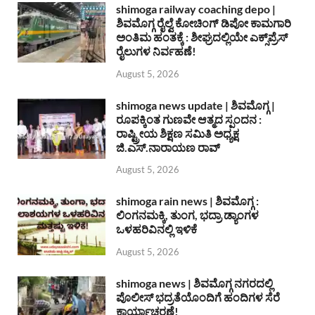
shimoga railway coaching depo |
ಶಿವಮೊಗ್ಗ ರೈಲ್ವೆ ಕೋಚಿಂಗ್ ಡಿಪೋ ಕಾಮಗಾರಿ
ಅಂತಿಮ ಹಂತಕ್ಕೆ : ಶೀಘ್ರದಲ್ಲಿಯೇ ಎಕ್ಸ್‌ಪ್ರೆಸ್
ರೈಲುಗಳ ನಿರ್ವಹಣೆ!
August 5, 2026
shimoga news update | ಶಿವಮೊಗ್ಗ |
ರೂಪಕ್ಕಿಂತ ಗುಣವೇ ಆತ್ಮದ ಸ್ಪಂದನ :
ರಾಷ್ಟ್ರೀಯ ಶಿಕ್ಷಣ ಸಮಿತಿ ಅಧ್ಯಕ್ಷ
ಜಿ.ಎಸ್.ನಾರಾಯಣ ರಾವ್
August 5, 2026
shimoga rain news | ಶಿವಮೊಗ್ಗ :
ಲಿಂಗನಮಕ್ಕಿ, ತುಂಗ, ಭದ್ರಾ ಡ್ಯಾಂಗಳ
ಒಳಹರಿವಿನಲ್ಲಿ ಇಳಿಕೆ
August 5, 2026
shimoga news | ಶಿವಮೊಗ್ಗ ನಗರದಲ್ಲಿ
ಪೊಲೀಸ್ ಭದ್ರತೆಯೊಂದಿಗೆ ಹಂದಿಗಳ ಸೆರೆ
ಕಾರ್ಯಾಚರಣೆ!