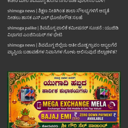
ಕಚೇರಿ ಮೇಲೆ ಶಿವಮೊಗ್ಗ ತುಂಗಾ ನಗರ ಠಾಣೆ ಪೊಲೀಸರ ದಾಳಿ!
shimoga news | ಶಿಕ್ಷಣ ನೀತಿಗಿಂತ ಶಾಲಾ ಸೌಲಭ್ಯಗಳಿಗೆ ಆದ್ಯತೆ
ನೀಡಲು ಶಾಸಕ ಎಸ್ ಎಲ್ ಭೋಜೇಗೌಡ ಸಲಹೆ
shimoga palike | ಶಿವಮೊಗ್ಗ ಪಾಲಿಕೆ ಕಮೀಷನರ್ ಸೂಚನೆ : ಯುಜಿಡಿ
ವಿಭಾಗದ ಎಂಜಿನಿಯರ್ ಗಳ ಭೇಟಿ
shimoga news | ಶಿವಮೊಗ್ಗ ಜಿಲ್ಲೆಯ ಅತೀ ದೊಡ್ಡ ಗ್ರಾಪಂ ಅಬ್ಬಲಗೆರೆ
ವ್ಯಾಪ್ತಿಯ ಬಡಾವಣೆಗಳ ನಿವಾಸಿಗಳ ಗೋಳು ಆಲಿಸುವುದೆ ಜಿಲ್ಲಾಡಳಿತ?