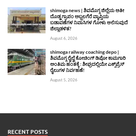
shimoga news | ಶಿವಮೊಗ್ಗ ಜಿಲ್ಲೆಯ ಅತೀ
ದೊಡ್ಡ ಗ್ರಾಪಂ ಅಬ್ಬಲಗೆರೆ ವ್ಯಾಪ್ತಿಯ
ಬಡಾವಣೆಗಳ ನಿವಾಸಿಗಳ ಗೋಳು ಆಲಿಸುವುದೆ
ಜಿಲ್ಲಾಡಳಿತ?
August 6, 2026
shimoga railway coaching depo |
ಶಿವಮೊಗ್ಗ ರೈಲ್ವೆ ಕೋಚಿಂಗ್ ಡಿಪೋ ಕಾಮಗಾರಿ
ಅಂತಿಮ ಹಂತಕ್ಕೆ : ಶೀಘ್ರದಲ್ಲಿಯೇ ಎಕ್ಸ್‌ಪ್ರೆಸ್
ರೈಲುಗಳ ನಿರ್ವಹಣೆ!
August 5, 2026
RECENT POSTS