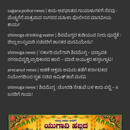
sagara police news | ಕಾರು ಅಪಘಾತದ ಗಾಯಾಳುಗಳಿಗೆ ನೆರವು :
ಮೆಚ್ಚುಗೆಗೆ ಪಾತ್ರವಾದ ಸಾಗರದ ಮಹಿಳಾ ಪೊಲೀಸರ ಮಾನವೀಯ
ಕಾರ್ಯ
shimoga drinking water | ಶಿವಮೊಗ್ಗದ ಕುಡಿಯುವ ನೀರು ಪೂರೈಕೆ :
ಜಿಲ್ಲಾ ಉಸ್ತುವಾರಿ ಸಚಿವರಿಗೆ ಶಾಸಕರ ಮನವಿಯೇನು?
shimoga news | ‘ಸರ್ಕಾರಿ ಮನೆ’ಗಾಗಿ ಶಿವಮೊಗ್ಗ – ಭದ್ರಾವತಿ
ನಗರಾಭಿವೃದ್ದಿ ಪ್ರಾಧಿಕಾರದ ಹಾಲಿ – ಮಾಜಿ ಆಯುಕ್ತರ ಹಗ್ಗಜಗ್ಗಾಟ!
arecanut news | ಅಡಕೆ ಅಕ್ರಮ ಆಮದು ತಡೆಗೆ ಕರ್ನಾಟಕದ
ನಿಯೋಗದಿಂದ ಗೃಹ ಸಚಿವ ಅಮಿತ್ ಶಾಗೆ ಮನವಿ
shimoga news | ಶಿವಮೊಗ್ಗ : ಚೋರಡಿ ಸೇತುವೆ ಬಳಿ ಕಾರು ಪಲ್ಟಿ – 6
ಜನರಿಗೆ ಗಾಯ!