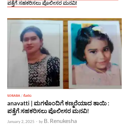
ಪತ್ತೆಗೆ ಸಹಕರಿಸಲು ಪೊಲೀಸರ ಮನವಿ!
SORABA
/
ಸೊರಬ
anavatti | ಮಗಳೊಂದಿಗೆ ಕಣ್ಮರೆಯಾದ ತಾಯಿ :
ಪತ್ತೆಗೆ ಸಹಕರಿಸಲು ಪೊಲೀಸರ ಮನವಿ!
B. Renukesha
January 2, 2025
-
by