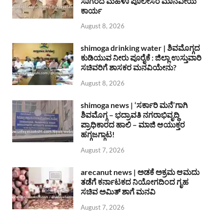
ಸಾಗರದ ಮಹಿಳಾ ಪೊಲೀಸರ ಮಾನವೀಯ
ಕಾರ್ಯ
August 8, 2026
shimoga drinking water | ಶಿವಮೊಗ್ಗದ
ಕುಡಿಯುವ ನೀರು ಪೂರೈಕೆ : ಜಿಲ್ಲಾ ಉಸ್ತುವಾರಿ
ಸಚಿವರಿಗೆ ಶಾಸಕರ ಮನವಿಯೇನು?
August 8, 2026
shimoga news | ‘ಸರ್ಕಾರಿ ಮನೆ’ಗಾಗಿ
ಶಿವಮೊಗ್ಗ – ಭದ್ರಾವತಿ ನಗರಾಭಿವೃದ್ದಿ
ಪ್ರಾಧಿಕಾರದ ಹಾಲಿ – ಮಾಜಿ ಆಯುಕ್ತರ
ಹಗ್ಗಜಗ್ಗಾಟ!
August 7, 2026
arecanut news | ಅಡಕೆ ಅಕ್ರಮ ಆಮದು
ತಡೆಗೆ ಕರ್ನಾಟಕದ ನಿಯೋಗದಿಂದ ಗೃಹ
ಸಚಿವ ಅಮಿತ್ ಶಾಗೆ ಮನವಿ
August 7, 2026