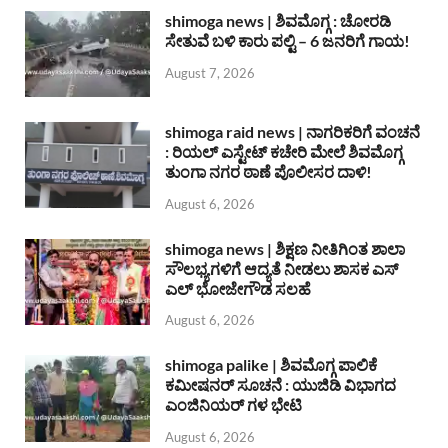
shimoga news | ಶಿವಮೊಗ್ಗ : ಚೋರಡಿ
ಸೇತುವೆ ಬಳಿ ಕಾರು ಪಲ್ಟಿ – 6 ಜನರಿಗೆ ಗಾಯ!
August 7, 2026
shimoga raid news | ನಾಗರಿಕರಿಗೆ ವಂಚನೆ
: ರಿಯಲ್ ಎಸ್ಟೇಟ್ ಕಚೇರಿ ಮೇಲೆ ಶಿವಮೊಗ್ಗ
ತುಂಗಾ ನಗರ ಠಾಣೆ ಪೊಲೀಸರ ದಾಳಿ!
August 6, 2026
shimoga news | ಶಿಕ್ಷಣ ನೀತಿಗಿಂತ ಶಾಲಾ
ಸೌಲಭ್ಯಗಳಿಗೆ ಆದ್ಯತೆ ನೀಡಲು ಶಾಸಕ ಎಸ್
ಎಲ್ ಭೋಜೇಗೌಡ ಸಲಹೆ
August 6, 2026
shimoga palike | ಶಿವಮೊಗ್ಗ ಪಾಲಿಕೆ
ಕಮೀಷನರ್ ಸೂಚನೆ : ಯುಜಿಡಿ ವಿಭಾಗದ
ಎಂಜಿನಿಯರ್ ಗಳ ಭೇಟಿ
August 6, 2026