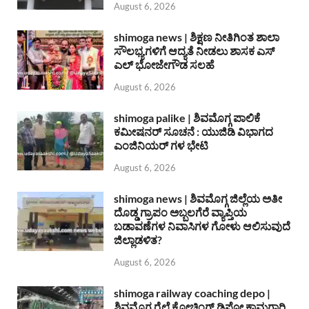
August 6, 2026
shimoga news | ಶಿಕ್ಷಣ ನೀತಿಗಿಂತ ಶಾಲಾ
ಸೌಲಭ್ಯಗಳಿಗೆ ಆದ್ಯತೆ ನೀಡಲು ಶಾಸಕ ಎಸ್
ಎಲ್ ಭೋಜೇಗೌಡ ಸಲಹೆ
August 6, 2026
shimoga palike | ಶಿವಮೊಗ್ಗ ಪಾಲಿಕೆ
ಕಮೀಷನರ್ ಸೂಚನೆ : ಯುಜಿಡಿ ವಿಭಾಗದ
ಎಂಜಿನಿಯರ್ ಗಳ ಭೇಟಿ
August 6, 2026
shimoga news | ಶಿವಮೊಗ್ಗ ಜಿಲ್ಲೆಯ ಅತೀ
ದೊಡ್ಡ ಗ್ರಾಪಂ ಅಬ್ಬಲಗೆರೆ ವ್ಯಾಪ್ತಿಯ
ಬಡಾವಣೆಗಳ ನಿವಾಸಿಗಳ ಗೋಳು ಆಲಿಸುವುದೆ
ಜಿಲ್ಲಾಡಳಿತ?
August 6, 2026
shimoga railway coaching depo |
ಶಿವಮೊಗ್ಗ ರೈಲ್ವೆ ಕೋಚಿಂಗ್ ಡಿಪೋ ಕಾಮಗಾರಿ