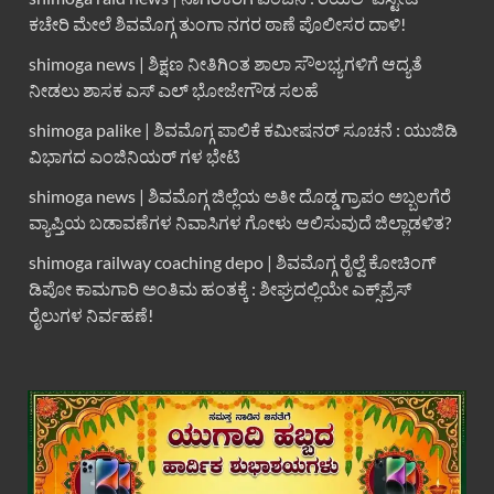
ಕಚೇರಿ ಮೇಲೆ ಶಿವಮೊಗ್ಗ ತುಂಗಾ ನಗರ ಠಾಣೆ ಪೊಲೀಸರ ದಾಳಿ!
shimoga news | ಶಿಕ್ಷಣ ನೀತಿಗಿಂತ ಶಾಲಾ ಸೌಲಭ್ಯಗಳಿಗೆ ಆದ್ಯತೆ
ನೀಡಲು ಶಾಸಕ ಎಸ್ ಎಲ್ ಭೋಜೇಗೌಡ ಸಲಹೆ
shimoga palike | ಶಿವಮೊಗ್ಗ ಪಾಲಿಕೆ ಕಮೀಷನರ್ ಸೂಚನೆ : ಯುಜಿಡಿ
ವಿಭಾಗದ ಎಂಜಿನಿಯರ್ ಗಳ ಭೇಟಿ
shimoga news | ಶಿವಮೊಗ್ಗ ಜಿಲ್ಲೆಯ ಅತೀ ದೊಡ್ಡ ಗ್ರಾಪಂ ಅಬ್ಬಲಗೆರೆ
ವ್ಯಾಪ್ತಿಯ ಬಡಾವಣೆಗಳ ನಿವಾಸಿಗಳ ಗೋಳು ಆಲಿಸುವುದೆ ಜಿಲ್ಲಾಡಳಿತ?
shimoga railway coaching depo | ಶಿವಮೊಗ್ಗ ರೈಲ್ವೆ ಕೋಚಿಂಗ್
ಡಿಪೋ ಕಾಮಗಾರಿ ಅಂತಿಮ ಹಂತಕ್ಕೆ : ಶೀಘ್ರದಲ್ಲಿಯೇ ಎಕ್ಸ್‌ಪ್ರೆಸ್
ರೈಲುಗಳ ನಿರ್ವಹಣೆ!