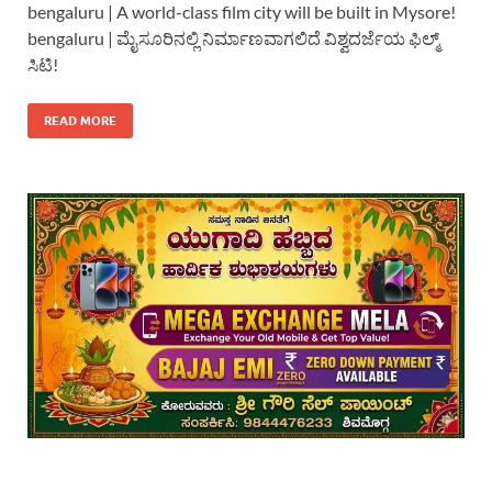
bengaluru | A world-class film city will be built in Mysore!
bengaluru | ಮೈಸೂರಿನಲ್ಲಿ ನಿರ್ಮಾಣವಾಗಲಿದೆ ವಿಶ್ವದರ್ಜೆಯ ಫಿಲ್ಮ್
ಸಿಟಿ!
READ MORE