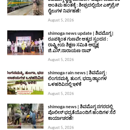
ಅಂತಿಮ ಹಂತಕ್ಕೆ : ಶೀಘ್ರದಲ್ಲಿಯೇ ಎಕ್ಸ್‌ಪ್ರೆಸ್
ರೈಲುಗಳ ನಿರ್ವಹಣೆ!
August 5, 2026
shimoga news update | ಶಿವಮೊಗ್ಗ |
ರೂಪಕ್ಕಿಂತ ಗುಣವೇ ಆತ್ಮದ ಸ್ಪಂದನ :
ರಾಷ್ಟ್ರೀಯ ಶಿಕ್ಷಣ ಸಮಿತಿ ಅಧ್ಯಕ್ಷ
ಜಿ.ಎಸ್.ನಾರಾಯಣ ರಾವ್
August 5, 2026
shimoga rain news | ಶಿವಮೊಗ್ಗ :
ಲಿಂಗನಮಕ್ಕಿ, ತುಂಗ, ಭದ್ರಾ ಡ್ಯಾಂಗಳ
ಒಳಹರಿವಿನಲ್ಲಿ ಇಳಿಕೆ
August 5, 2026
shimoga news | ಶಿವಮೊಗ್ಗ ನಗರದಲ್ಲಿ
ಪೊಲೀಸ್ ಭದ್ರತೆಯೊಂದಿಗೆ ಹಂದಿಗಳ ಸೆರೆ
ಕಾರ್ಯಾಚರಣೆ!
August 5, 2026