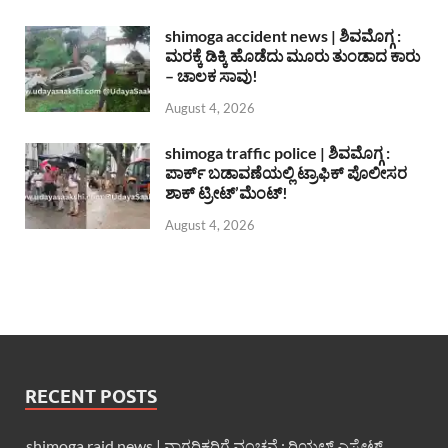
shimoga accident news | ಶಿವಮೊಗ್ಗ :
ಮರಕ್ಕೆ ಡಿಕ್ಕಿ ಹೊಡೆದು ಮೂರು ತುಂಡಾದ ಕಾರು
– ಚಾಲಕ ಸಾವು!
August 4, 2026
shimoga traffic police | ಶಿವಮೊಗ್ಗ :
ಪಾರ್ಕ್ ಬಡಾವಣೆಯಲ್ಲಿ ಟ್ರಾಫಿಕ್ ಪೊಲೀಸರ
ಶಾಕ್ ಟ್ರೀಟ್’ಮೆಂಟ್!
August 4, 2026
RECENT POSTS
shimoga raid news | ನಾಗರಿಕರಿಗೆ ವಂಚನೆ : ರಿಯಲ್ ಎಸ್ಟೇಟ್