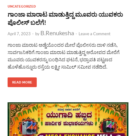
UNCATEGORIZED
ಗಾಂಜಾ ಮಾರಾಟ ಮಾಡುತ್ತಿದ್ದ ಮೂವರು ಯುವಕರು
ಪೊಲೀಸ್ ಬಲೆಗೆ!
B.Renukesha
April 7, 2023
-
by
-
Leave a Comment
ಗಾಂಜಾ ಮಾರಾಟ ಅಡ್ಡೆಯೊಂದರ ಮೇಲೆ ಪೊಲೀಸರು ದಾಳಿ ನಡೆಸಿ,
ಸಾರ್ವಜನಿಕರಿಗೆ ಗಾಂಜಾ ಮಾರಾಟ ಮಾಡುತ್ತಿದ್ದ ಆರೋಪದ ಮೇರೆಗೆ
ಮೂವರು ಯುವಕರನ್ನು ಬಂಧಿಸಿದ ಘಟನೆ, ಭದ್ರಾವತಿ ಪಟ್ಟಣದ
ಹೊಳೆಹೊನ್ನೂರು ರಸ್ತೆಯ ಲಕ್ಷ್ಮೀ ಸಾಮಿಲ್ ಸಮೀಪ ನಡೆದಿದೆ.
READ MORE