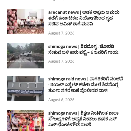
arecanut news | ಅಡಕೆ ಅಕ್ರಮ ಆಮದು
ತಡೆಗೆ ಕರ್ನಾಟಕದ ನಿಯೋಗದಿಂದ ಗೃಹ
ಸಚಿವ ಅಮಿತ್ ಶಾಗೆ ಮನವಿ
August 7, 2026
shimoga news | ಶಿವಮೊಗ್ಗ : ಚೋರಡಿ
ಸೇತುವೆ ಬಳಿ ಕಾರು ಪಲ್ಟಿ – 6 ಜನರಿಗೆ ಗಾಯ!
August 7, 2026
shimoga raid news | ನಾಗರಿಕರಿಗೆ ವಂಚನೆ
: ರಿಯಲ್ ಎಸ್ಟೇಟ್ ಕಚೇರಿ ಮೇಲೆ ಶಿವಮೊಗ್ಗ
ತುಂಗಾ ನಗರ ಠಾಣೆ ಪೊಲೀಸರ ದಾಳಿ!
August 6, 2026
shimoga news | ಶಿಕ್ಷಣ ನೀತಿಗಿಂತ ಶಾಲಾ
ಸೌಲಭ್ಯಗಳಿಗೆ ಆದ್ಯತೆ ನೀಡಲು ಶಾಸಕ ಎಸ್
ಎಲ್ ಭೋಜೇಗೌಡ ಸಲಹೆ