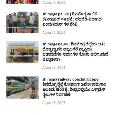
August 6, 2026
shimoga palike | ಶಿವಮೊಗ್ಗ ಪಾಲಿಕೆ
ಕಮೀಷನರ್ ಸೂಚನೆ : ಯುಜಿಡಿ ವಿಭಾಗದ
ಎಂಜಿನಿಯರ್ ಗಳ ಭೇಟಿ
August 6, 2026
shimoga news | ಶಿವಮೊಗ್ಗ ಜಿಲ್ಲೆಯ ಅತೀ
ದೊಡ್ಡ ಗ್ರಾಪಂ ಅಬ್ಬಲಗೆರೆ ವ್ಯಾಪ್ತಿಯ
ಬಡಾವಣೆಗಳ ನಿವಾಸಿಗಳ ಗೋಳು ಆಲಿಸುವುದೆ
ಜಿಲ್ಲಾಡಳಿತ?
August 6, 2026
shimoga railway coaching depo |
ಶಿವಮೊಗ್ಗ ರೈಲ್ವೆ ಕೋಚಿಂಗ್ ಡಿಪೋ ಕಾಮಗಾರಿ
ಅಂತಿಮ ಹಂತಕ್ಕೆ : ಶೀಘ್ರದಲ್ಲಿಯೇ ಎಕ್ಸ್‌ಪ್ರೆಸ್
ರೈಲುಗಳ ನಿರ್ವಹಣೆ!
August 5, 2026