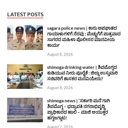
LATEST POSTS
sagara police news | ಕಾರು ಅಪಘಾತದ
ಗಾಯಾಳುಗಳಿಗೆ ನೆರವು : ಮೆಚ್ಚುಗೆಗೆ ಪಾತ್ರವಾದ
ಸಾಗರದ ಮಹಿಳಾ ಪೊಲೀಸರ ಮಾನವೀಯ
ಕಾರ್ಯ
August 8, 2026
shimoga drinking water | ಶಿವಮೊಗ್ಗದ
ಕುಡಿಯುವ ನೀರು ಪೂರೈಕೆ : ಜಿಲ್ಲಾ ಉಸ್ತುವಾರಿ
ಸಚಿವರಿಗೆ ಶಾಸಕರ ಮನವಿಯೇನು?
August 8, 2026
shimoga news | ‘ಸರ್ಕಾರಿ ಮನೆ’ಗಾಗಿ
ಶಿವಮೊಗ್ಗ – ಭದ್ರಾವತಿ ನಗರಾಭಿವೃದ್ದಿ
ಪ್ರಾಧಿಕಾರದ ಹಾಲಿ – ಮಾಜಿ ಆಯುಕ್ತರ
ಹಗ್ಗಜಗ್ಗಾಟ!
August 7, 2026