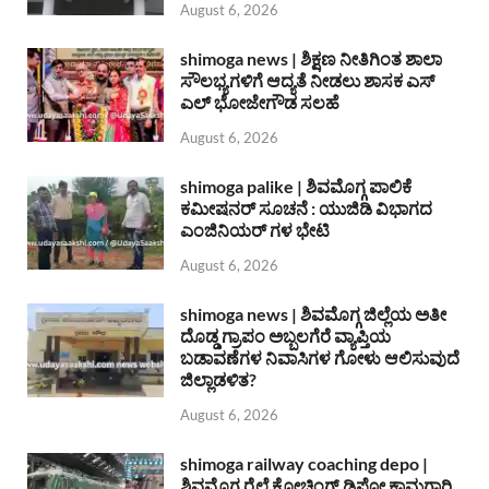
August 6, 2026
shimoga news | ಶಿಕ್ಷಣ ನೀತಿಗಿಂತ ಶಾಲಾ
ಸೌಲಭ್ಯಗಳಿಗೆ ಆದ್ಯತೆ ನೀಡಲು ಶಾಸಕ ಎಸ್
ಎಲ್ ಭೋಜೇಗೌಡ ಸಲಹೆ
August 6, 2026
shimoga palike | ಶಿವಮೊಗ್ಗ ಪಾಲಿಕೆ
ಕಮೀಷನರ್ ಸೂಚನೆ : ಯುಜಿಡಿ ವಿಭಾಗದ
ಎಂಜಿನಿಯರ್ ಗಳ ಭೇಟಿ
August 6, 2026
shimoga news | ಶಿವಮೊಗ್ಗ ಜಿಲ್ಲೆಯ ಅತೀ
ದೊಡ್ಡ ಗ್ರಾಪಂ ಅಬ್ಬಲಗೆರೆ ವ್ಯಾಪ್ತಿಯ
ಬಡಾವಣೆಗಳ ನಿವಾಸಿಗಳ ಗೋಳು ಆಲಿಸುವುದೆ
ಜಿಲ್ಲಾಡಳಿತ?
August 6, 2026
shimoga railway coaching depo |
ಶಿವಮೊಗ್ಗ ರೈಲ್ವೆ ಕೋಚಿಂಗ್ ಡಿಪೋ ಕಾಮಗಾರಿ