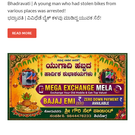
Bhadravati | A young man who had stolen bikes from
various places was arrested!
ಭದ್ರಾವತಿ | ವಿವಿಧೆಡೆ ಬೈಕ್ ಕಳವು ಮಾಡಿದ್ದ ಯುವಕ ಸೆರೆ!
READ MORE