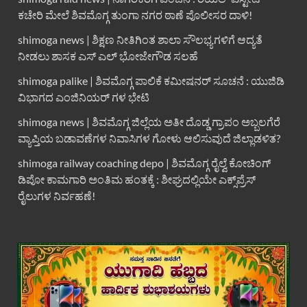
ಕಚೇರಿ ಮೇಲೆ ಶಿವಮೊಗ್ಗ ತುಂಗಾ ನಗರ ಠಾಣೆ ಪೊಲೀಸರ ದಾಳಿ!
shimoga news | ಶಿಕ್ಷಣ ನೀತಿಗಿಂತ ಶಾಲಾ ಸೌಲಭ್ಯಗಳಿಗೆ ಆದ್ಯತೆ
ನೀಡಲು ಶಾಸಕ ಎಸ್ ಎಲ್ ಭೋಜೇಗೌಡ ಸಲಹೆ
shimoga palike | ಶಿವಮೊಗ್ಗ ಪಾಲಿಕೆ ಕಮೀಷನರ್ ಸೂಚನೆ : ಯುಜಿಡಿ
ವಿಭಾಗದ ಎಂಜಿನಿಯರ್ ಗಳ ಭೇಟಿ
shimoga news | ಶಿವಮೊಗ್ಗ ಜಿಲ್ಲೆಯ ಅತೀ ದೊಡ್ಡ ಗ್ರಾಪಂ ಅಬ್ಬಲಗೆರೆ
ವ್ಯಾಪ್ತಿಯ ಬಡಾವಣೆಗಳ ನಿವಾಸಿಗಳ ಗೋಳು ಆಲಿಸುವುದೆ ಜಿಲ್ಲಾಡಳಿತ?
shimoga railway coaching depo | ಶಿವಮೊಗ್ಗ ರೈಲ್ವೆ ಕೋಚಿಂಗ್
ಡಿಪೋ ಕಾಮಗಾರಿ ಅಂತಿಮ ಹಂತಕ್ಕೆ : ಶೀಘ್ರದಲ್ಲಿಯೇ ಎಕ್ಸ್‌ಪ್ರೆಸ್
ರೈಲುಗಳ ನಿರ್ವಹಣೆ!