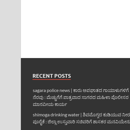
RECENT POSTS
sagara police news | ಕಾರು ಅಪಘಾತದ ಗಾಯಾಳುಗಳಿಗೆ
ನೆರವು : ಮೆಚ್ಚುಗೆಗೆ ಪಾತ್ರವಾದ ಸಾಗರದ ಮಹಿಳಾ ಪೊಲೀಸರ
ಮಾನವೀಯ ಕಾರ್ಯ
shimoga drinking water | ಶಿವಮೊಗ್ಗದ ಕುಡಿಯುವ ನೀರ
ಪೂರೈಕೆ : ಜಿಲ್ಲಾ ಉಸ್ತುವಾರಿ ಸಚಿವರಿಗೆ ಶಾಸಕರ ಮನವಿಯೇನ