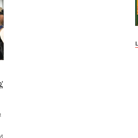
ಲ’
t
ಗೆ