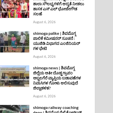
ಶಾಲಾ ಸೌಲಭ್ಯಗಳಿಗೆ ಆದ್ಯತೆ ನೀಡಲು
ಶಾಸಕ ಎಸ್ ಎಲ್ ಭೋಜೇಗೌಡ
ಸಲಹೆ
August 6, 2026
shimoga palike | ಶಿವಮೊಗ್ಗ
ಪಾಲಿಕೆ ಕಮೀಷನರ್ ಸೂಚನೆ :
ಯುಜಿಡಿ ವಿಭಾಗದ ಎಂಜಿನಿಯರ್
ಗಳ ಭೇಟಿ
August 6, 2026
shimoga news | ಶಿವಮೊಗ್ಗ
ಜಿಲ್ಲೆಯ ಅತೀ ದೊಡ್ಡ ಗ್ರಾಪಂ
ಅಬ್ಬಲಗೆರೆ ವ್ಯಾಪ್ತಿಯ ಬಡಾವಣೆಗಳ
ನಿವಾಸಿಗಳ ಗೋಳು ಆಲಿಸುವುದೆ
ಜಿಲ್ಲಾಡಳಿತ?
August 6, 2026
shimoga railway coaching
depo | ಶಿವಮೊಗ್ಗ ರೈಲ್ವೆ ಕೋಚಿಂಗ್