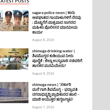
LATEST POSTS
sagara police news | ಕಾರು
ಅಪಘಾತದ ಗಾಯಾಳುಗಳಿಗೆ ನೆರವು
: ಮೆಚ್ಚುಗೆಗೆ ಪಾತ್ರವಾದ ಸಾಗರದ
ಮಹಿಳಾ ಪೊಲೀಸರ ಮಾನವೀಯ
ಕಾರ್ಯ
August 8, 2026
shimoga drinking water |
ಶಿವಮೊಗ್ಗದ ಕುಡಿಯುವ ನೀರು
ಪೂರೈಕೆ : ಜಿಲ್ಲಾ ಉಸ್ತುವಾರಿ ಸಚಿವರಿಗೆ
ಶಾಸಕರ ಮನವಿಯೇನು?
August 8, 2026
shimoga news | ‘ಸರ್ಕಾರಿ
ಮನೆ’ಗಾಗಿ ಶಿವಮೊಗ್ಗ – ಭದ್ರಾವತಿ
ನಗರಾಭಿವೃದ್ದಿ ಪ್ರಾಧಿಕಾರದ ಹಾಲಿ –
ಮಾಜಿ ಆಯುಕ್ತರ ಹಗ್ಗಜಗ್ಗಾಟ!
August 7, 2026