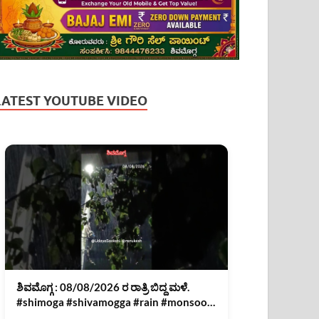
LATEST YOUTUBE VIDEO
ಶಿವಮೊಗ್ಗ : 08/08/2026 ರ ರಾತ್ರಿ ಬಿದ್ದ ಮಳೆ.
#shimoga #shivamogga #rain #monsoon
#news