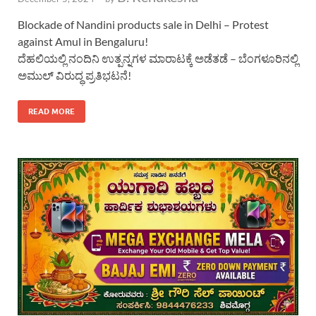
Blockade of Nandini products sale in Delhi – Protest
against Amul in Bengaluru!
ದೆಹಲಿಯಲ್ಲಿ ನಂದಿನಿ ಉತ್ಪನ್ನಗಳ ಮಾರಾಟಕ್ಕೆ ಅಡೆತಡೆ – ಬೆಂಗಳೂರಿನಲ್ಲಿ
ಅಮುಲ್ ವಿರುದ್ಧ ಪ್ರತಿಭಟನೆ!
READ MORE