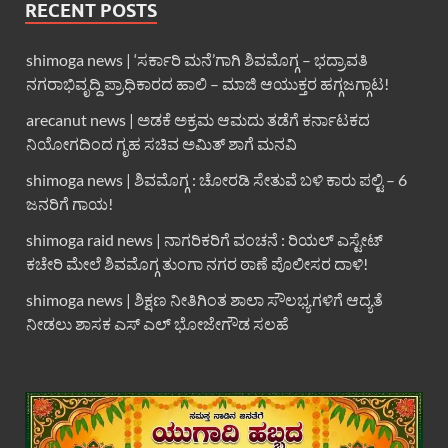
RECENT POSTS
shimoga news | ‘ಸರ್ಕಾರಿ ಮನೆ’ಗಾಗಿ ಶಿವಮೊಗ್ಗ – ಭದ್ರಾವತಿ
ನಗರಾಭಿವೃದ್ದಿ ಪ್ರಾಧಿಕಾರದ ಹಾಲಿ – ಮಾಜಿ ಆಯುಕ್ತರ ಹಗ್ಗಜಗ್ಗಾಟ!
arecanut news | ಅಡಕೆ ಅಕ್ರಮ ಆಮದು ತಡೆಗೆ ಕರ್ನಾಟಕದ
ನಿಯೋಗದಿಂದ ಗೃಹ ಸಚಿವ ಅಮಿತ್ ಶಾಗೆ ಮನವಿ
shimoga news | ಶಿವಮೊಗ್ಗ : ಚೋರಡಿ ಸೇತುವೆ ಬಳಿ ಕಾರು ಪಲ್ಟಿ – 6
ಜನರಿಗೆ ಗಾಯ!
shimoga raid news | ನಾಗರಿಕರಿಗೆ ವಂಚನೆ : ರಿಯಲ್ ಎಸ್ಟೇಟ್
ಕಚೇರಿ ಮೇಲೆ ಶಿವಮೊಗ್ಗ ತುಂಗಾ ನಗರ ಠಾಣೆ ಪೊಲೀಸರ ದಾಳಿ!
shimoga news | ಶಿಕ್ಷಣ ನೀತಿಗಿಂತ ಶಾಲಾ ಸೌಲಭ್ಯಗಳಿಗೆ ಆದ್ಯತೆ
ನೀಡಲು ಶಾಸಕ ಎಸ್ ಎಲ್ ಭೋಜೇಗೌಡ ಸಲಹೆ