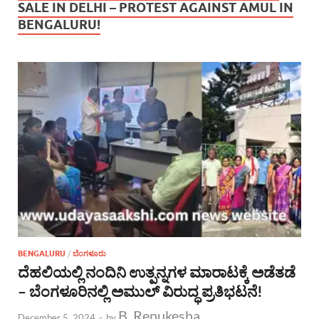
SALE IN DELHI – PROTEST AGAINST AMUL IN
BENGALURU!
BENGALURU
/
ಬೆಂಗಳೂರು
ದೆಹಲಿಯಲ್ಲಿ ನಂದಿನಿ ಉತ್ಪನ್ನಗಳ ಮಾರಾಟಕ್ಕೆ ಅಡೆತಡೆ
– ಬೆಂಗಳೂರಿನಲ್ಲಿ ಅಮುಲ್ ವಿರುದ್ಧ ಪ್ರತಿಭಟನೆ!
B. Renukesha
December 5, 2024
-
by