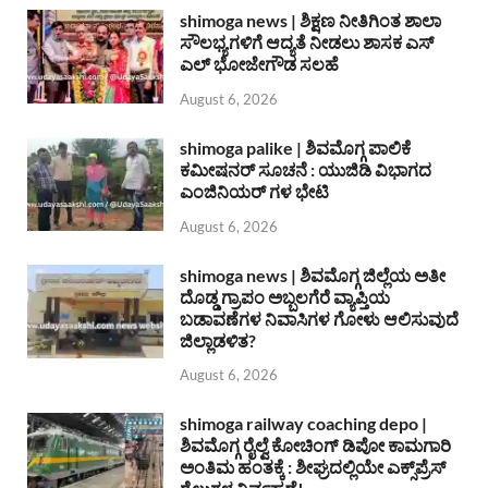
shimoga news | ಶಿಕ್ಷಣ ನೀತಿಗಿಂತ ಶಾಲಾ
ಸೌಲಭ್ಯಗಳಿಗೆ ಆದ್ಯತೆ ನೀಡಲು ಶಾಸಕ ಎಸ್
ಎಲ್ ಭೋಜೇಗೌಡ ಸಲಹೆ
August 6, 2026
shimoga palike | ಶಿವಮೊಗ್ಗ ಪಾಲಿಕೆ
ಕಮೀಷನರ್ ಸೂಚನೆ : ಯುಜಿಡಿ ವಿಭಾಗದ
ಎಂಜಿನಿಯರ್ ಗಳ ಭೇಟಿ
August 6, 2026
shimoga news | ಶಿವಮೊಗ್ಗ ಜಿಲ್ಲೆಯ ಅತೀ
ದೊಡ್ಡ ಗ್ರಾಪಂ ಅಬ್ಬಲಗೆರೆ ವ್ಯಾಪ್ತಿಯ
ಬಡಾವಣೆಗಳ ನಿವಾಸಿಗಳ ಗೋಳು ಆಲಿಸುವುದೆ
ಜಿಲ್ಲಾಡಳಿತ?
August 6, 2026
shimoga railway coaching depo |
ಶಿವಮೊಗ್ಗ ರೈಲ್ವೆ ಕೋಚಿಂಗ್ ಡಿಪೋ ಕಾಮಗಾರಿ
ಅಂತಿಮ ಹಂತಕ್ಕೆ : ಶೀಘ್ರದಲ್ಲಿಯೇ ಎಕ್ಸ್‌ಪ್ರೆಸ್