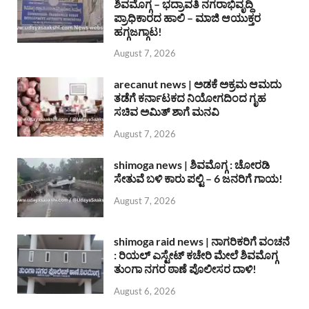
ಶಿವಮೊಗ್ಗ – ಭದ್ರಾವತಿ ನಗರಾಭಿವೃದ್ದಿ
ಪ್ರಾಧಿಕಾರದ ಹಾಲಿ – ಮಾಜಿ ಆಯುಕ್ತರ
ಹಗ್ಗಜಗ್ಗಾಟ!
August 7, 2026
arecanut news | ಅಡಕೆ ಅಕ್ರಮ ಆಮದು
ತಡೆಗೆ ಕರ್ನಾಟಕದ ನಿಯೋಗದಿಂದ ಗೃಹ
ಸಚಿವ ಅಮಿತ್ ಶಾಗೆ ಮನವಿ
August 7, 2026
shimoga news | ಶಿವಮೊಗ್ಗ : ಚೋರಡಿ
ಸೇತುವೆ ಬಳಿ ಕಾರು ಪಲ್ಟಿ – 6 ಜನರಿಗೆ ಗಾಯ!
August 7, 2026
shimoga raid news | ನಾಗರಿಕರಿಗೆ ವಂಚನೆ
: ರಿಯಲ್ ಎಸ್ಟೇಟ್ ಕಚೇರಿ ಮೇಲೆ ಶಿವಮೊಗ್ಗ
ತುಂಗಾ ನಗರ ಠಾಣೆ ಪೊಲೀಸರ ದಾಳಿ!
August 6, 2026