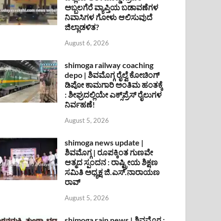
ಅಬ್ಬಲಗೆರೆ ವ್ಯಾಪ್ತಿಯ ಬಡಾವಣೆಗಳ
ನಿವಾಸಿಗಳ ಗೋಳು ಆಲಿಸುವುದೆ
ಜಿಲ್ಲಾಡಳಿತ?
August 6, 2026
shimoga railway coaching
depo | ಶಿವಮೊಗ್ಗ ರೈಲ್ವೆ ಕೋಚಿಂಗ್
ಡಿಪೋ ಕಾಮಗಾರಿ ಅಂತಿಮ ಹಂತಕ್ಕೆ
: ಶೀಘ್ರದಲ್ಲಿಯೇ ಎಕ್ಸ್‌ಪ್ರೆಸ್ ರೈಲುಗಳ
ನಿರ್ವಹಣೆ!
August 5, 2026
shimoga news update |
ಶಿವಮೊಗ್ಗ | ರೂಪಕ್ಕಿಂತ ಗುಣವೇ
ಆತ್ಮದ ಸ್ಪಂದನ : ರಾಷ್ಟ್ರೀಯ ಶಿಕ್ಷಣ
ಸಮಿತಿ ಅಧ್ಯಕ್ಷ ಜಿ.ಎಸ್.ನಾರಾಯಣ
ರಾವ್
August 5, 2026
shimoga rain news | ಶಿವಮೊಗ್ಗ :