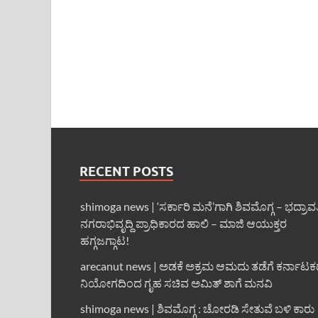
RECENT POSTS
shimoga news | ‘ಸರ್ಕಾರಿ ಮನೆ’ಗಾಗಿ ಶಿವಮೊಗ್ಗ – ಭದ್ರಾವ
ನಗರಾಭಿವೃದ್ದಿ ಪ್ರಾಧಿಕಾರದ ಹಾಲಿ – ಮಾಜಿ ಆಯುಕ್ತರ
ಹಗ್ಗಜಗ್ಗಾಟ!
arecanut news | ಅಡಕೆ ಅಕ್ರಮ ಆಮದು ತಡೆಗೆ ಕರ್ನಾಟ
ನಿಯೋಗದಿಂದ ಗೃಹ ಸಚಿವ ಅಮಿತ್ ಶಾಗೆ ಮನವಿ
shimoga news | ಶಿವಮೊಗ್ಗ : ಚೋರಡಿ ಸೇತುವೆ ಬಳಿ ಕಾರು