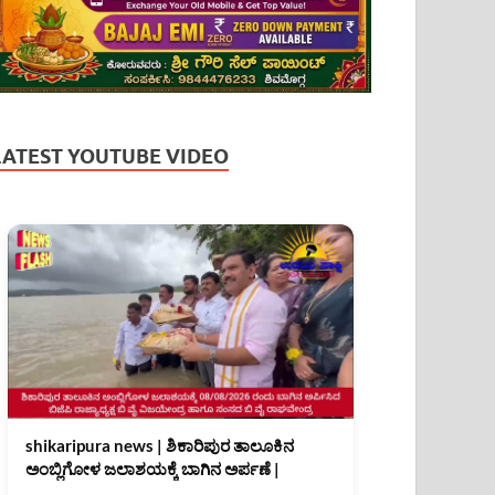
LATEST YOUTUBE VIDEO
shikaripura news | ಶಿಕಾರಿಪುರ ತಾಲೂಕಿನ
ಅಂಬ್ಲಿಗೋಳ ಜಲಾಶಯಕ್ಕೆ ಬಾಗಿನ ಅರ್ಪಣೆ |