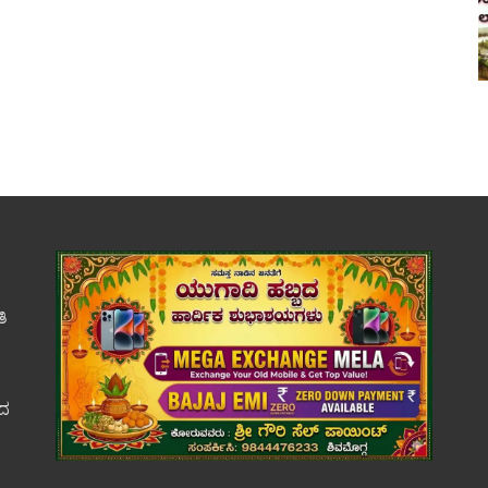
ತಿ
ಕದ