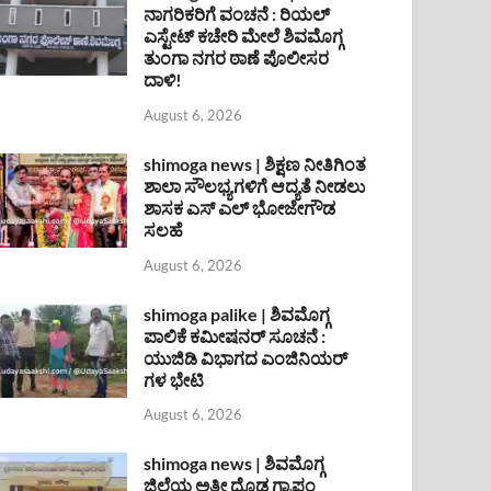
ನಾಗರಿಕರಿಗೆ ವಂಚನೆ : ರಿಯಲ್
ಎಸ್ಟೇಟ್ ಕಚೇರಿ ಮೇಲೆ ಶಿವಮೊಗ್ಗ
ತುಂಗಾ ನಗರ ಠಾಣೆ ಪೊಲೀಸರ
ದಾಳಿ!
August 6, 2026
shimoga news | ಶಿಕ್ಷಣ ನೀತಿಗಿಂತ
ಶಾಲಾ ಸೌಲಭ್ಯಗಳಿಗೆ ಆದ್ಯತೆ ನೀಡಲು
ಶಾಸಕ ಎಸ್ ಎಲ್ ಭೋಜೇಗೌಡ
ಸಲಹೆ
August 6, 2026
shimoga palike | ಶಿವಮೊಗ್ಗ
ಪಾಲಿಕೆ ಕಮೀಷನರ್ ಸೂಚನೆ :
ಯುಜಿಡಿ ವಿಭಾಗದ ಎಂಜಿನಿಯರ್
ಗಳ ಭೇಟಿ
August 6, 2026
shimoga news | ಶಿವಮೊಗ್ಗ
ಜಿಲ್ಲೆಯ ಅತೀ ದೊಡ್ಡ ಗ್ರಾಪಂ