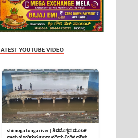
LATEST YOUTUBE VIDEO
shimoga tunga river | ಶಿವಮೊಗ್ಗದ ಮೂಲಕ
ಹಾದು ಹೋಗಿರುವ ತುಂಗಾ ನದಿಯ ನೀರಿನ ಹರಿವು