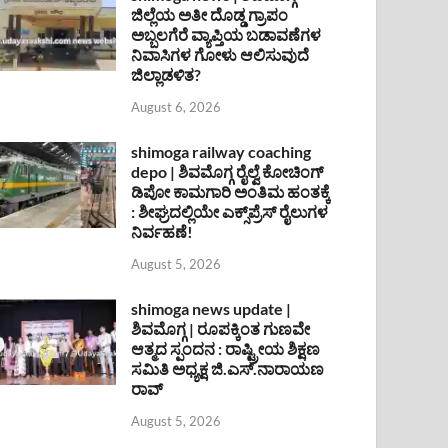
ಜಿಲ್ಲೆಯ ಅತೀ ದೊಡ್ಡ ಗ್ರಾಪಂ
ಅಬ್ಬಲಗೆರೆ ವ್ಯಾಪ್ತಿಯ ಬಡಾವಣೆಗಳ
ನಿವಾಸಿಗಳ ಗೋಳು ಆಲಿಸುವುದೆ
ಜಿಲ್ಲಾಡಳಿತ?
August 6, 2026
shimoga railway coaching
depo | ಶಿವಮೊಗ್ಗ ರೈಲ್ವೆ ಕೋಚಿಂಗ್
ಡಿಪೋ ಕಾಮಗಾರಿ ಅಂತಿಮ ಹಂತಕ್ಕೆ
: ಶೀಘ್ರದಲ್ಲಿಯೇ ಎಕ್ಸ್‌ಪ್ರೆಸ್ ರೈಲುಗಳ
ನಿರ್ವಹಣೆ!
August 5, 2026
shimoga news update |
ಶಿವಮೊಗ್ಗ | ರೂಪಕ್ಕಿಂತ ಗುಣವೇ
ಆತ್ಮದ ಸ್ಪಂದನ : ರಾಷ್ಟ್ರೀಯ ಶಿಕ್ಷಣ
ಸಮಿತಿ ಅಧ್ಯಕ್ಷ ಜಿ.ಎಸ್.ನಾರಾಯಣ
ರಾವ್
August 5, 2026