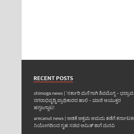
RECENT POSTS
shimoga news | ‘ಸರ್ಕಾರಿ ಮನೆ’ಗಾಗಿ ಶಿವಮೊಗ್ಗ – ಭದ್ರಾವ
ನಗರಾಭಿವೃದ್ದಿ ಪ್ರಾಧಿಕಾರದ ಹಾಲಿ – ಮಾಜಿ ಆಯುಕ್ತರ
ಹಗ್ಗಜಗ್ಗಾಟ!
arecanut news | ಅಡಕೆ ಅಕ್ರಮ ಆಮದು ತಡೆಗೆ ಕರ್ನಾಟ
ನಿಯೋಗದಿಂದ ಗೃಹ ಸಚಿವ ಅಮಿತ್ ಶಾಗೆ ಮನವಿ