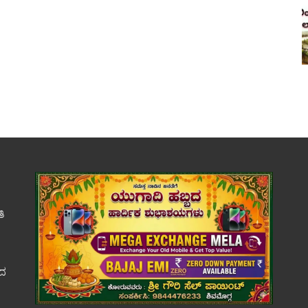
ತಿ
ಕದ