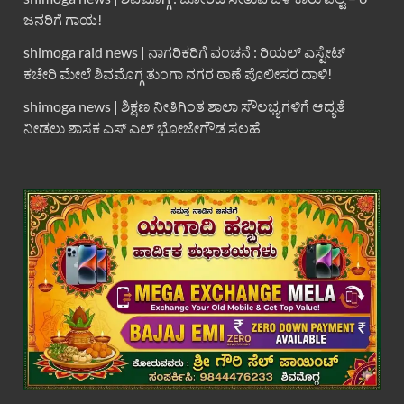
ಜನರಿಗೆ ಗಾಯ!
shimoga raid news | ನಾಗರಿಕರಿಗೆ ವಂಚನೆ : ರಿಯಲ್ ಎಸ್ಟೇಟ್
ಕಚೇರಿ ಮೇಲೆ ಶಿವಮೊಗ್ಗ ತುಂಗಾ ನಗರ ಠಾಣೆ ಪೊಲೀಸರ ದಾಳಿ!
shimoga news | ಶಿಕ್ಷಣ ನೀತಿಗಿಂತ ಶಾಲಾ ಸೌಲಭ್ಯಗಳಿಗೆ ಆದ್ಯತೆ
ನೀಡಲು ಶಾಸಕ ಎಸ್ ಎಲ್ ಭೋಜೇಗೌಡ ಸಲಹೆ