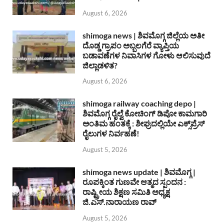
August 6, 2026
shimoga news | ಶಿವಮೊಗ್ಗ ಜಿಲ್ಲೆಯ ಅತೀ
ದೊಡ್ಡ ಗ್ರಾಪಂ ಅಬ್ಬಲಗೆರೆ ವ್ಯಾಪ್ತಿಯ
ಬಡಾವಣೆಗಳ ನಿವಾಸಿಗಳ ಗೋಳು ಆಲಿಸುವುದೆ
ಜಿಲ್ಲಾಡಳಿತ?
August 6, 2026
shimoga railway coaching depo |
ಶಿವಮೊಗ್ಗ ರೈಲ್ವೆ ಕೋಚಿಂಗ್ ಡಿಪೋ ಕಾಮಗಾರಿ
ಅಂತಿಮ ಹಂತಕ್ಕೆ : ಶೀಘ್ರದಲ್ಲಿಯೇ ಎಕ್ಸ್‌ಪ್ರೆಸ್
ರೈಲುಗಳ ನಿರ್ವಹಣೆ!
August 5, 2026
shimoga news update | ಶಿವಮೊಗ್ಗ |
ರೂಪಕ್ಕಿಂತ ಗುಣವೇ ಆತ್ಮದ ಸ್ಪಂದನ :
ರಾಷ್ಟ್ರೀಯ ಶಿಕ್ಷಣ ಸಮಿತಿ ಅಧ್ಯಕ್ಷ
ಜಿ.ಎಸ್.ನಾರಾಯಣ ರಾವ್
August 5, 2026