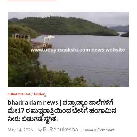
SHIVAMOGGA
/
ಶಿವಮೊಗ್ಗ
bhadra dam news | ಭದ್ರಾ ಡ್ಯಾಂ ನಾಲೆಗಳಿಗೆ
ಮೇ17 ರ ಮಧ್ಯರಾತ್ರಿಯಿಂದ ಬೇಸಿಗೆ ಹಂಗಾಮಿನ
ನೀರು ಬಿಡುಗಡೆ ಸ್ಥಗಿತ!
B. Renukesha
May 14, 2026
-
by
-
Leave a Comment