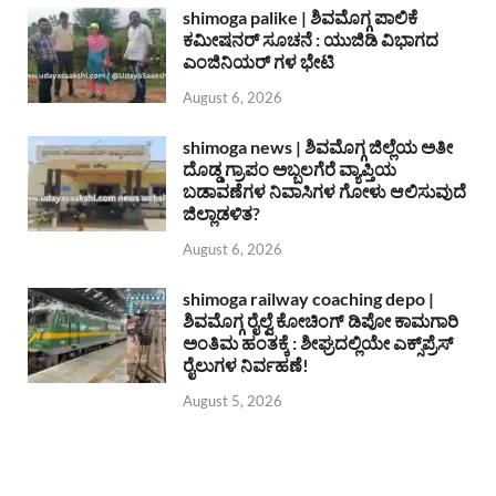
shimoga palike | ಶಿವಮೊಗ್ಗ ಪಾಲಿಕೆ
ಕಮೀಷನರ್ ಸೂಚನೆ : ಯುಜಿಡಿ ವಿಭಾಗದ
ಎಂಜಿನಿಯರ್ ಗಳ ಭೇಟಿ
August 6, 2026
shimoga news | ಶಿವಮೊಗ್ಗ ಜಿಲ್ಲೆಯ ಅತೀ
ದೊಡ್ಡ ಗ್ರಾಪಂ ಅಬ್ಬಲಗೆರೆ ವ್ಯಾಪ್ತಿಯ
ಬಡಾವಣೆಗಳ ನಿವಾಸಿಗಳ ಗೋಳು ಆಲಿಸುವುದೆ
ಜಿಲ್ಲಾಡಳಿತ?
August 6, 2026
shimoga railway coaching depo |
ಶಿವಮೊಗ್ಗ ರೈಲ್ವೆ ಕೋಚಿಂಗ್ ಡಿಪೋ ಕಾಮಗಾರಿ
ಅಂತಿಮ ಹಂತಕ್ಕೆ : ಶೀಘ್ರದಲ್ಲಿಯೇ ಎಕ್ಸ್‌ಪ್ರೆಸ್
ರೈಲುಗಳ ನಿರ್ವಹಣೆ!
August 5, 2026