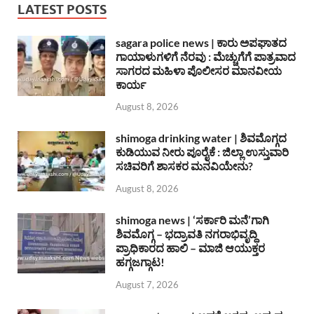
LATEST POSTS
sagara police news | ಕಾರು ಅಪಘಾತದ
ಗಾಯಾಳುಗಳಿಗೆ ನೆರವು : ಮೆಚ್ಚುಗೆಗೆ ಪಾತ್ರವಾದ
ಸಾಗರದ ಮಹಿಳಾ ಪೊಲೀಸರ ಮಾನವೀಯ
ಕಾರ್ಯ
August 8, 2026
shimoga drinking water | ಶಿವಮೊಗ್ಗದ
ಕುಡಿಯುವ ನೀರು ಪೂರೈಕೆ : ಜಿಲ್ಲಾ ಉಸ್ತುವಾರಿ
ಸಚಿವರಿಗೆ ಶಾಸಕರ ಮನವಿಯೇನು?
August 8, 2026
shimoga news | ‘ಸರ್ಕಾರಿ ಮನೆ’ಗಾಗಿ
ಶಿವಮೊಗ್ಗ – ಭದ್ರಾವತಿ ನಗರಾಭಿವೃದ್ದಿ
ಪ್ರಾಧಿಕಾರದ ಹಾಲಿ – ಮಾಜಿ ಆಯುಕ್ತರ
ಹಗ್ಗಜಗ್ಗಾಟ!
August 7, 2026