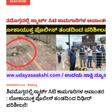
READ MORE
SHIVAMOGGA
/
ಶಿವಮೊಗ್ಗ
ಶಿವಮೊಗ್ಗದಲ್ಲಿ ಸ್ಮಾರ್ಟ್ ಸಿಟಿ ಕಾಮಗಾರಿಗಳ ಅವಾಂತರ
: ಲೋಕಾಯುಕ್ತ ಪೊಲೀಸ್ ತಂಡದಿಂದ ದಿಢೀರ್
ಪರಿಶೀಲನೆ!