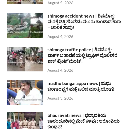
August 5, 2026
shimoga accident news | ಶಿವಮೊಗ್ಗ :
ಮರಕ್ಕೆ ಡಿಕ್ಕಿ ಹೊಡೆದು ಮೂರು ತುಂಡಾದ ಕಾರು
– ಚಾಲಕ ಸಾವು!
August 4, 2026
shimoga traffic police | ಶಿವಮೊಗ್ಗ :
ಪಾರ್ಕ್ ಬಡಾವಣೆಯಲ್ಲಿ ಟ್ರಾಫಿಕ್ ಪೊಲೀಸರ
ಶಾಕ್ ಟ್ರೀಟ್’ಮೆಂಟ್!
August 4, 2026
madhu bangarappa news | ಮಧು
ಬಂಗಾರಪ್ಪಗೆ ಮತ್ತೆ ಒಲಿದ ಮಂತ್ರಿ ಯೋಗ!
August 3, 2026
bhadravati news | ಭದ್ರಾವತಿಯ
ಬಾರಂದೂರಿನಲ್ಲಿ ಮೇಕೆ ಕಳವು : ಆರೋಪಿಯ
ಬಂಧನ!