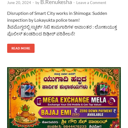
B.Renukesha
June 20, 2024
-
by
-
Leave a Comment
Disruption of Smart City works in Shimoga: Sudden
inspection by Lokayukta police team!
ಶಿವಮೊಗ್ಗದಲ್ಲಿ ಸ್ಮಾರ್ಟ್ ಸಿಟಿ ಕಾಮಗಾರಿಗಳ ಅವಾಂತರ : ಲೋಕಾಯುಕ್ತ
ಪೊಲೀಸ್ ತಂಡದಿಂದ ದಿಢೀರ್ ಪರಿಶೀಲನೆ!
READ MORE