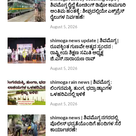
ಶಿವಮೊಗ್ಗ ರೈಲ್ವೆ ಕೋಚಿಂಗ್ ಡಿಪೋ ಕಾಮಗಾರಿ
ಅಂತಿಮ ಹಂತಕ್ಕೆ : ಶೀಘ್ರದಲ್ಲಿಯೇ ಎಕ್ಸ್‌ಪ್ರೆಸ್
ರೈಲುಗಳ ನಿರ್ವಹಣೆ!
August 5, 2026
shimoga news update | ಶಿವಮೊಗ್ಗ |
ರೂಪಕ್ಕಿಂತ ಗುಣವೇ ಆತ್ಮದ ಸ್ಪಂದನ :
ರಾಷ್ಟ್ರೀಯ ಶಿಕ್ಷಣ ಸಮಿತಿ ಅಧ್ಯಕ್ಷ
ಜಿ.ಎಸ್.ನಾರಾಯಣ ರಾವ್
August 5, 2026
shimoga rain news | ಶಿವಮೊಗ್ಗ :
ಲಿಂಗನಮಕ್ಕಿ, ತುಂಗ, ಭದ್ರಾ ಡ್ಯಾಂಗಳ
ಒಳಹರಿವಿನಲ್ಲಿ ಇಳಿಕೆ
August 5, 2026
shimoga news | ಶಿವಮೊಗ್ಗ ನಗರದಲ್ಲಿ
ಪೊಲೀಸ್ ಭದ್ರತೆಯೊಂದಿಗೆ ಹಂದಿಗಳ ಸೆರೆ
ಕಾರ್ಯಾಚರಣೆ!