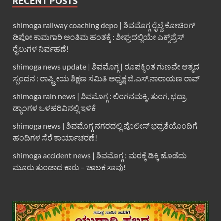
RECENT POSTS
shimoga railway coaching depo | ಶಿವಮೊಗ್ಗ ರೈಲ್ವೆ ಕೋಚಿಂಗ್
ಡಿಪೋ ಕಾಮಗಾರಿ ಅಂತಿಮ ಹಂತಕ್ಕೆ : ಶೀಘ್ರದಲ್ಲಿಯೇ ಎಕ್ಸ್‌ಪ್ರೆಸ್
ರೈಲುಗಳ ನಿರ್ವಹಣೆ!
shimoga news update | ಶಿವಮೊಗ್ಗ | ರೂಪಕ್ಕಿಂತ ಗುಣವೇ ಆತ್ಮದ
ಸ್ಪಂದನ : ರಾಷ್ಟ್ರೀಯ ಶಿಕ್ಷಣ ಸಮಿತಿ ಅಧ್ಯಕ್ಷ ಜಿ.ಎಸ್.ನಾರಾಯಣ ರಾವ್
shimoga rain news | ಶಿವಮೊಗ್ಗ : ಲಿಂಗನಮಕ್ಕಿ, ತುಂಗ, ಭದ್ರಾ
ಡ್ಯಾಂಗಳ ಒಳಹರಿವಿನಲ್ಲಿ ಇಳಿಕೆ
shimoga news | ಶಿವಮೊಗ್ಗ ನಗರದಲ್ಲಿ ಪೊಲೀಸ್ ಭದ್ರತೆಯೊಂದಿಗೆ
ಹಂದಿಗಳ ಸೆರೆ ಕಾರ್ಯಾಚರಣೆ!
shimoga accident news | ಶಿವಮೊಗ್ಗ : ಮರಕ್ಕೆ ಡಿಕ್ಕಿ ಹೊಡೆದು
ಮೂರು ತುಂಡಾದ ಕಾರು – ಚಾಲಕ ಸಾವು!