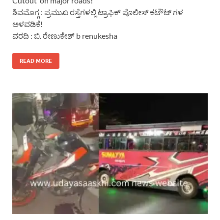
Cutout’ on major roads!
ಶಿವಮೊಗ್ಗ : ಪ್ರಮುಖ ರಸ್ತೆಗಳಲ್ಲಿ ಟ್ರಾಫಿಕ್ ಪೊಲೀಸ್ ಕಟೌಟ್ ಗಳ
ಅಳವಡಿಕೆ!
ವರದಿ : ಬಿ. ರೇಣುಕೇಶ್ b renukesha
READ MORE