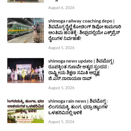
August 6, 2026
shimoga railway coaching depo |
ಶಿವಮೊಗ್ಗ ರೈಲ್ವೆ ಕೋಚಿಂಗ್ ಡಿಪೋ ಕಾಮಗಾರಿ
ಅಂತಿಮ ಹಂತಕ್ಕೆ : ಶೀಘ್ರದಲ್ಲಿಯೇ ಎಕ್ಸ್‌ಪ್ರೆಸ್
ರೈಲುಗಳ ನಿರ್ವಹಣೆ!
August 5, 2026
shimoga news update | ಶಿವಮೊಗ್ಗ |
ರೂಪಕ್ಕಿಂತ ಗುಣವೇ ಆತ್ಮದ ಸ್ಪಂದನ :
ರಾಷ್ಟ್ರೀಯ ಶಿಕ್ಷಣ ಸಮಿತಿ ಅಧ್ಯಕ್ಷ
ಜಿ.ಎಸ್.ನಾರಾಯಣ ರಾವ್
August 5, 2026
shimoga rain news | ಶಿವಮೊಗ್ಗ :
ಲಿಂಗನಮಕ್ಕಿ, ತುಂಗ, ಭದ್ರಾ ಡ್ಯಾಂಗಳ
ಒಳಹರಿವಿನಲ್ಲಿ ಇಳಿಕೆ
August 5, 2026