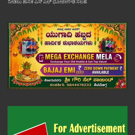
ನೀಡಲು ಶಾಸಕ ಎಸ್ ಎಲ್ ಭೋಜೇಗೌಡ ಸಲಹೆ