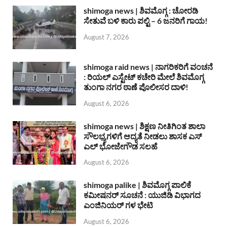
shimoga news | ಶಿವಮೊಗ್ಗ : ಚೋರಡಿ
ಸೇತುವೆ ಬಳಿ ಕಾರು ಪಲ್ಟಿ – 6 ಜನರಿಗೆ ಗಾಯ!
August 7, 2026
shimoga raid news | ನಾಗರಿಕರಿಗೆ ವಂಚನೆ
: ರಿಯಲ್ ಎಸ್ಟೇಟ್ ಕಚೇರಿ ಮೇಲೆ ಶಿವಮೊಗ್ಗ
ತುಂಗಾ ನಗರ ಠಾಣೆ ಪೊಲೀಸರ ದಾಳಿ!
August 6, 2026
shimoga news | ಶಿಕ್ಷಣ ನೀತಿಗಿಂತ ಶಾಲಾ
ಸೌಲಭ್ಯಗಳಿಗೆ ಆದ್ಯತೆ ನೀಡಲು ಶಾಸಕ ಎಸ್
ಎಲ್ ಭೋಜೇಗೌಡ ಸಲಹೆ
August 6, 2026
shimoga palike | ಶಿವಮೊಗ್ಗ ಪಾಲಿಕೆ
ಕಮೀಷನರ್ ಸೂಚನೆ : ಯುಜಿಡಿ ವಿಭಾಗದ
ಎಂಜಿನಿಯರ್ ಗಳ ಭೇಟಿ
August 6, 2026