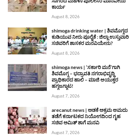
ಸಾಗರದ ಮಹಿಳಾ ಪೊಲೀಸರ ಮಾನವೀಯ
ಕಾರ್ಯ
August 8, 2026
shimoga drinking water | ಶಿವಮೊಗ್ಗದ
ಕುಡಿಯುವ ನೀರು ಪೂರೈಕೆ : ಜಿಲ್ಲಾ ಉಸ್ತುವಾರಿ
ಸಚಿವರಿಗೆ ಶಾಸಕರ ಮನವಿಯೇನು?
August 8, 2026
shimoga news | ‘ಸರ್ಕಾರಿ ಮನೆ’ಗಾಗಿ
ಶಿವಮೊಗ್ಗ – ಭದ್ರಾವತಿ ನಗರಾಭಿವೃದ್ದಿ
ಪ್ರಾಧಿಕಾರದ ಹಾಲಿ – ಮಾಜಿ ಆಯುಕ್ತರ
ಹಗ್ಗಜಗ್ಗಾಟ!
August 7, 2026
arecanut news | ಅಡಕೆ ಅಕ್ರಮ ಆಮದು
ತಡೆಗೆ ಕರ್ನಾಟಕದ ನಿಯೋಗದಿಂದ ಗೃಹ
ಸಚಿವ ಅಮಿತ್ ಶಾಗೆ ಮನವಿ
August 7, 2026