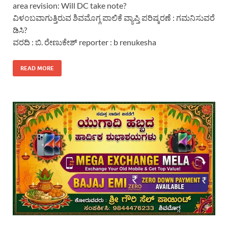
area revision: Will DC take note?
ವಿಳಂಬವಾಗುತ್ತಿರುವ ಶಿವಮೊಗ್ಗ ಪಾಲಿಕೆ ವ್ಯಾಪ್ತಿ ಪರಿಷ್ಕರಣೆ : ಗಮನಿಸುವರೆ
ಡಿಸಿ?
ವರದಿ : ಬಿ. ರೇಣುಕೇಶ್ reporter : b renukesha
READ MORE