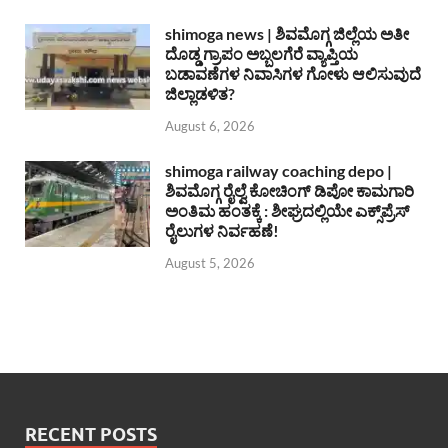
shimoga news | ಶಿವಮೊಗ್ಗ ಜಿಲ್ಲೆಯ ಅತೀ
ದೊಡ್ಡ ಗ್ರಾಪಂ ಅಬ್ಬಲಗೆರೆ ವ್ಯಾಪ್ತಿಯ
ಬಡಾವಣೆಗಳ ನಿವಾಸಿಗಳ ಗೋಳು ಆಲಿಸುವುದೆ
ಜಿಲ್ಲಾಡಳಿತ?
August 6, 2026
shimoga railway coaching depo |
ಶಿವಮೊಗ್ಗ ರೈಲ್ವೆ ಕೋಚಿಂಗ್ ಡಿಪೋ ಕಾಮಗಾರಿ
ಅಂತಿಮ ಹಂತಕ್ಕೆ : ಶೀಘ್ರದಲ್ಲಿಯೇ ಎಕ್ಸ್‌ಪ್ರೆಸ್
ರೈಲುಗಳ ನಿರ್ವಹಣೆ!
August 5, 2026
RECENT POSTS