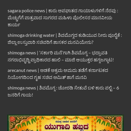
sagara police news | ಕಾರು ಅಪಘಾತದ ಗಾಯಾಳುಗಳಿಗೆ ನೆರವು :
ಮೆಚ್ಚುಗೆಗೆ ಪಾತ್ರವಾದ ಸಾಗರದ ಮಹಿಳಾ ಪೊಲೀಸರ ಮಾನವೀಯ
ಕಾರ್ಯ
shimoga drinking water | ಶಿವಮೊಗ್ಗದ ಕುಡಿಯುವ ನೀರು ಪೂರೈಕೆ :
ಜಿಲ್ಲಾ ಉಸ್ತುವಾರಿ ಸಚಿವರಿಗೆ ಶಾಸಕರ ಮನವಿಯೇನು?
shimoga news | ‘ಸರ್ಕಾರಿ ಮನೆ’ಗಾಗಿ ಶಿವಮೊಗ್ಗ – ಭದ್ರಾವತಿ
ನಗರಾಭಿವೃದ್ದಿ ಪ್ರಾಧಿಕಾರದ ಹಾಲಿ – ಮಾಜಿ ಆಯುಕ್ತರ ಹಗ್ಗಜಗ್ಗಾಟ!
arecanut news | ಅಡಕೆ ಅಕ್ರಮ ಆಮದು ತಡೆಗೆ ಕರ್ನಾಟಕದ
ನಿಯೋಗದಿಂದ ಗೃಹ ಸಚಿವ ಅಮಿತ್ ಶಾಗೆ ಮನವಿ
shimoga news | ಶಿವಮೊಗ್ಗ : ಚೋರಡಿ ಸೇತುವೆ ಬಳಿ ಕಾರು ಪಲ್ಟಿ – 6
ಜನರಿಗೆ ಗಾಯ!