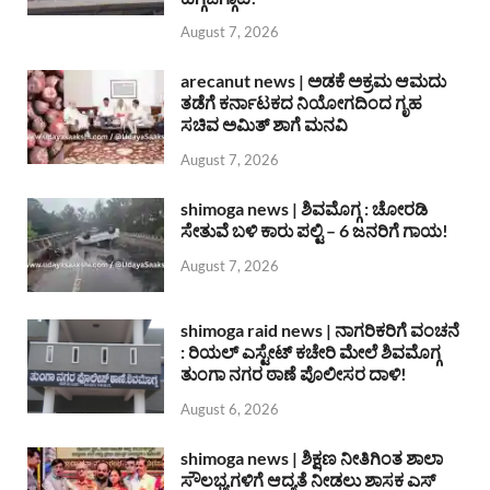
August 7, 2026
arecanut news | ಅಡಕೆ ಅಕ್ರಮ ಆಮದು
ತಡೆಗೆ ಕರ್ನಾಟಕದ ನಿಯೋಗದಿಂದ ಗೃಹ
ಸಚಿವ ಅಮಿತ್ ಶಾಗೆ ಮನವಿ
August 7, 2026
shimoga news | ಶಿವಮೊಗ್ಗ : ಚೋರಡಿ
ಸೇತುವೆ ಬಳಿ ಕಾರು ಪಲ್ಟಿ – 6 ಜನರಿಗೆ ಗಾಯ!
August 7, 2026
shimoga raid news | ನಾಗರಿಕರಿಗೆ ವಂಚನೆ
: ರಿಯಲ್ ಎಸ್ಟೇಟ್ ಕಚೇರಿ ಮೇಲೆ ಶಿವಮೊಗ್ಗ
ತುಂಗಾ ನಗರ ಠಾಣೆ ಪೊಲೀಸರ ದಾಳಿ!
August 6, 2026
shimoga news | ಶಿಕ್ಷಣ ನೀತಿಗಿಂತ ಶಾಲಾ
ಸೌಲಭ್ಯಗಳಿಗೆ ಆದ್ಯತೆ ನೀಡಲು ಶಾಸಕ ಎಸ್