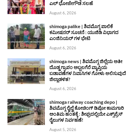
ಎಲ್ ಭೋಜೇಗೌಡ ಸಲಹೆ
August 6, 2026
shimoga palike | ಶಿವಮೊಗ್ಗ ಪಾಲಿಕೆ
ಕಮೀಷನರ್ ಸೂಚನೆ : ಯುಜಿಡಿ ವಿಭಾಗದ
ಎಂಜಿನಿಯರ್ ಗಳ ಭೇಟಿ
August 6, 2026
shimoga news | ಶಿವಮೊಗ್ಗ ಜಿಲ್ಲೆಯ ಅತೀ
ದೊಡ್ಡ ಗ್ರಾಪಂ ಅಬ್ಬಲಗೆರೆ ವ್ಯಾಪ್ತಿಯ
ಬಡಾವಣೆಗಳ ನಿವಾಸಿಗಳ ಗೋಳು ಆಲಿಸುವುದೆ
ಜಿಲ್ಲಾಡಳಿತ?
August 6, 2026
shimoga railway coaching depo |
ಶಿವಮೊಗ್ಗ ರೈಲ್ವೆ ಕೋಚಿಂಗ್ ಡಿಪೋ ಕಾಮಗಾರಿ
ಅಂತಿಮ ಹಂತಕ್ಕೆ : ಶೀಘ್ರದಲ್ಲಿಯೇ ಎಕ್ಸ್‌ಪ್ರೆಸ್
ರೈಲುಗಳ ನಿರ್ವಹಣೆ!
August 5, 2026