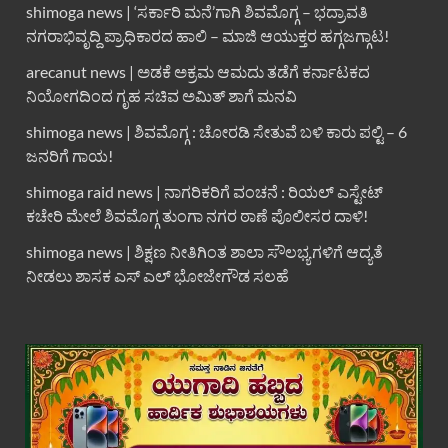
shimoga news | ‘ಸರ್ಕಾರಿ ಮನೆ’ಗಾಗಿ ಶಿವಮೊಗ್ಗ – ಭದ್ರಾವತಿ
ನಗರಾಭಿವೃದ್ದಿ ಪ್ರಾಧಿಕಾರದ ಹಾಲಿ – ಮಾಜಿ ಆಯುಕ್ತರ ಹಗ್ಗಜಗ್ಗಾಟ!
arecanut news | ಅಡಕೆ ಅಕ್ರಮ ಆಮದು ತಡೆಗೆ ಕರ್ನಾಟಕದ
ನಿಯೋಗದಿಂದ ಗೃಹ ಸಚಿವ ಅಮಿತ್ ಶಾಗೆ ಮನವಿ
shimoga news | ಶಿವಮೊಗ್ಗ : ಚೋರಡಿ ಸೇತುವೆ ಬಳಿ ಕಾರು ಪಲ್ಟಿ – 6
ಜನರಿಗೆ ಗಾಯ!
shimoga raid news | ನಾಗರಿಕರಿಗೆ ವಂಚನೆ : ರಿಯಲ್ ಎಸ್ಟೇಟ್
ಕಚೇರಿ ಮೇಲೆ ಶಿವಮೊಗ್ಗ ತುಂಗಾ ನಗರ ಠಾಣೆ ಪೊಲೀಸರ ದಾಳಿ!
shimoga news | ಶಿಕ್ಷಣ ನೀತಿಗಿಂತ ಶಾಲಾ ಸೌಲಭ್ಯಗಳಿಗೆ ಆದ್ಯತೆ
ನೀಡಲು ಶಾಸಕ ಎಸ್ ಎಲ್ ಭೋಜೇಗೌಡ ಸಲಹೆ