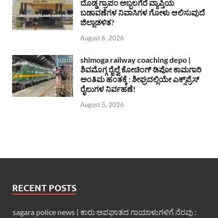
ದೊಡ್ಡ ಗ್ರಾಪಂ ಅಬ್ಬಲಗೆರೆ ವ್ಯಾಪ್ತಿಯ
ಬಡಾವಣೆಗಳ ನಿವಾಸಿಗಳ ಗೋಳು ಆಲಿಸುವುದೆ
ಜಿಲ್ಲಾಡಳಿತ?
August 6, 2026
shimoga railway coaching depo |
ಶಿವಮೊಗ್ಗ ರೈಲ್ವೆ ಕೋಚಿಂಗ್ ಡಿಪೋ ಕಾಮಗಾರಿ
ಅಂತಿಮ ಹಂತಕ್ಕೆ : ಶೀಘ್ರದಲ್ಲಿಯೇ ಎಕ್ಸ್‌ಪ್ರೆಸ್
ರೈಲುಗಳ ನಿರ್ವಹಣೆ!
August 5, 2026
RECENT POSTS
sagara police news | ಕಾರು ಅಪಘಾತದ ಗಾಯಾಳುಗಳಿಗೆ ನೆರವು :