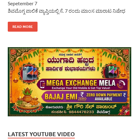
Sepetember 7
ಶಿವಮೊಗ್ಗ ಪಾಲಿಕೆ ವ್ಯಾಪ್ತಿಯಲ್ಲಿ ಸೆ. 7 ರಂದು ಮಾಂಸ ಮಾರಾಟ ನಿಷೇಧ
READ MORE
LATEST YOUTUBE VIDEO