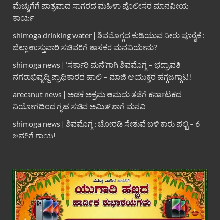
ಮೆಚ್ಚುಗೆಗೆ ಪಾತ್ರವಾದ ಸಾಗರದ ಮಹಿಳಾ ಪೊಲೀಸರ ಮಾನವೀಯ
ಕಾರ್ಯ
shimoga drinking water | ಶಿವಮೊಗ್ಗದ ಕುಡಿಯುವ ನೀರು ಪೂರೈಕೆ :
ಜಿಲ್ಲಾ ಉಸ್ತುವಾರಿ ಸಚಿವರಿಗೆ ಶಾಸಕರ ಮನವಿಯೇನು?
shimoga news | ‘ಸರ್ಕಾರಿ ಮನೆ’ಗಾಗಿ ಶಿವಮೊಗ್ಗ – ಭದ್ರಾವತಿ
ನಗರಾಭಿವೃದ್ದಿ ಪ್ರಾಧಿಕಾರದ ಹಾಲಿ – ಮಾಜಿ ಆಯುಕ್ತರ ಹಗ್ಗಜಗ್ಗಾಟ!
arecanut news | ಅಡಕೆ ಅಕ್ರಮ ಆಮದು ತಡೆಗೆ ಕರ್ನಾಟಕದ
ನಿಯೋಗದಿಂದ ಗೃಹ ಸಚಿವ ಅಮಿತ್ ಶಾಗೆ ಮನವಿ
shimoga news | ಶಿವಮೊಗ್ಗ : ಚೋರಡಿ ಸೇತುವೆ ಬಳಿ ಕಾರು ಪಲ್ಟಿ – 6
ಜನರಿಗೆ ಗಾಯ!