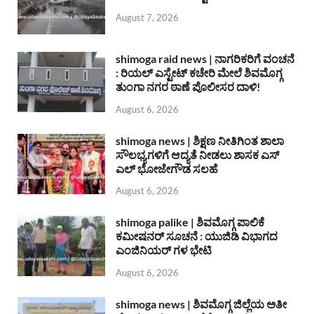
August 7, 2026
shimoga raid news | ನಾಗರಿಕರಿಗೆ ವಂಚನೆ
: ರಿಯಲ್ ಎಸ್ಟೇಟ್ ಕಚೇರಿ ಮೇಲೆ ಶಿವಮೊಗ್ಗ
ತುಂಗಾ ನಗರ ಠಾಣೆ ಪೊಲೀಸರ ದಾಳಿ!
August 6, 2026
shimoga news | ಶಿಕ್ಷಣ ನೀತಿಗಿಂತ ಶಾಲಾ
ಸೌಲಭ್ಯಗಳಿಗೆ ಆದ್ಯತೆ ನೀಡಲು ಶಾಸಕ ಎಸ್
ಎಲ್ ಭೋಜೇಗೌಡ ಸಲಹೆ
August 6, 2026
shimoga palike | ಶಿವಮೊಗ್ಗ ಪಾಲಿಕೆ
ಕಮೀಷನರ್ ಸೂಚನೆ : ಯುಜಿಡಿ ವಿಭಾಗದ
ಎಂಜಿನಿಯರ್ ಗಳ ಭೇಟಿ
August 6, 2026
shimoga news | ಶಿವಮೊಗ್ಗ ಜಿಲ್ಲೆಯ ಅತೀ