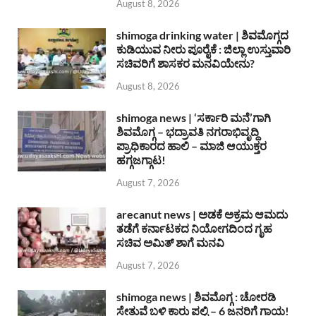
August 8, 2026
shimoga drinking water | ಶಿವಮೊಗ್ಗದ
ಕುಡಿಯುವ ನೀರು ಪೂರೈಕೆ : ಜಿಲ್ಲಾ ಉಸ್ತುವಾರಿ
ಸಚಿವರಿಗೆ ಶಾಸಕರ ಮನವಿಯೇನು?
August 8, 2026
shimoga news | ‘ಸರ್ಕಾರಿ ಮನೆ’ಗಾಗಿ
ಶಿವಮೊಗ್ಗ – ಭದ್ರಾವತಿ ನಗರಾಭಿವೃದ್ದಿ
ಪ್ರಾಧಿಕಾರದ ಹಾಲಿ – ಮಾಜಿ ಆಯುಕ್ತರ
ಹಗ್ಗಜಗ್ಗಾಟ!
August 7, 2026
arecanut news | ಅಡಕೆ ಅಕ್ರಮ ಆಮದು
ತಡೆಗೆ ಕರ್ನಾಟಕದ ನಿಯೋಗದಿಂದ ಗೃಹ
ಸಚಿವ ಅಮಿತ್ ಶಾಗೆ ಮನವಿ
August 7, 2026
shimoga news | ಶಿವಮೊಗ್ಗ : ಚೋರಡಿ
ಸೇತುವೆ ಬಳಿ ಕಾರು ಪಲ್ಟಿ – 6 ಜನರಿಗೆ ಗಾಯ!