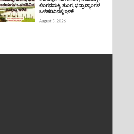
ಲಿಂಗನಮಕ್ಕಿ, ತುಂಗ, ಭದ್ರಾ ಡ್ಯಾಂಗಳ
ಒಳಹರಿವಿನಲ್ಲಿ ಇಳಿಕೆ
August 5, 2026