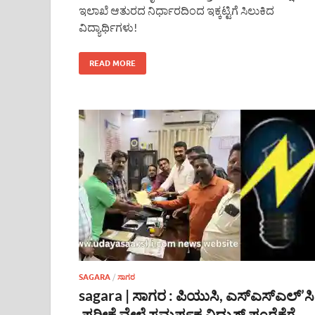
ಇಲಾಖೆ ಆತುರದ ನಿರ್ಧಾರದಿಂದ ಇಕ್ಕಟ್ಟಿಗೆ ಸಿಲುಕಿದ
ವಿದ್ಯಾರ್ಥಿಗಳು!
READ MORE
SAGARA
/
ಸಾಗರ
sagara | ಸಾಗರ : ಪಿಯುಸಿ, ಎಸ್ಎಸ್ಎಲ್’ಸಿ
ಪರೀಕ್ಷೆ ವೇಳೆ ಸಮರ್ಪಕ ವಿದ್ಯುತ್ ಪೂರೈಕೆಗೆ