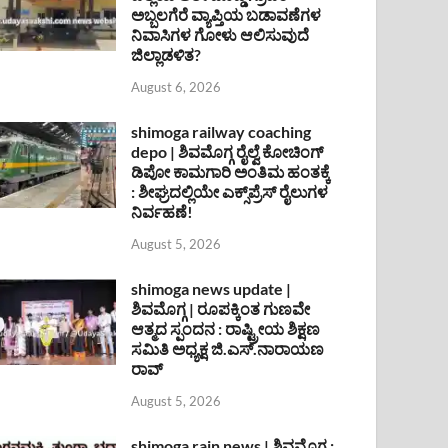
ಅಬ್ಬಲಗೆರೆ ವ್ಯಾಪ್ತಿಯ ಬಡಾವಣೆಗಳ
ನಿವಾಸಿಗಳ ಗೋಳು ಆಲಿಸುವುದೆ
ಜಿಲ್ಲಾಡಳಿತ?
August 6, 2026
shimoga railway coaching
depo | ಶಿವಮೊಗ್ಗ ರೈಲ್ವೆ ಕೋಚಿಂಗ್
ಡಿಪೋ ಕಾಮಗಾರಿ ಅಂತಿಮ ಹಂತಕ್ಕೆ
: ಶೀಘ್ರದಲ್ಲಿಯೇ ಎಕ್ಸ್‌ಪ್ರೆಸ್ ರೈಲುಗಳ
ನಿರ್ವಹಣೆ!
August 5, 2026
shimoga news update |
ಶಿವಮೊಗ್ಗ | ರೂಪಕ್ಕಿಂತ ಗುಣವೇ
ಆತ್ಮದ ಸ್ಪಂದನ : ರಾಷ್ಟ್ರೀಯ ಶಿಕ್ಷಣ
ಸಮಿತಿ ಅಧ್ಯಕ್ಷ ಜಿ.ಎಸ್.ನಾರಾಯಣ
ರಾವ್
August 5, 2026
shimoga rain news | ಶಿವಮೊಗ್ಗ :