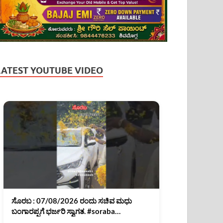
LATEST YOUTUBE VIDEO
ಸೊರಬ : 07/08/2026 ರಂದು ಸಚಿವ ಮಧು
ಬಂಗಾರಪ್ಪಗೆ ಭರ್ಜರಿ ಸ್ವಾಗತ. #soraba
#MadhuBangarappa #shimoga #shorts