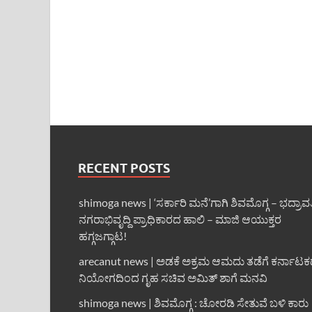
RECENT POSTS
shimoga news | ‘ಸರ್ಕಾರಿ ಮನೆ’ಗಾಗಿ ಶಿವಮೊಗ್ಗ – ಭದ್ರಾವ
ನಗರಾಭಿವೃದ್ದಿ ಪ್ರಾಧಿಕಾರದ ಹಾಲಿ – ಮಾಜಿ ಆಯುಕ್ತರ
ಹಗ್ಗಜಗ್ಗಾಟ!
arecanut news | ಅಡಕೆ ಅಕ್ರಮ ಆಮದು ತಡೆಗೆ ಕರ್ನಾಟ
ನಿಯೋಗದಿಂದ ಗೃಹ ಸಚಿವ ಅಮಿತ್ ಶಾಗೆ ಮನವಿ
shimoga news | ಶಿವಮೊಗ್ಗ : ಚೋರಡಿ ಸೇತುವೆ ಬಳಿ ಕಾರು