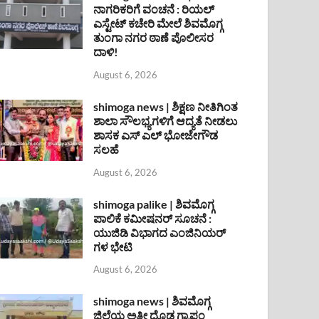
ನಾಗರಿಕರಿಗೆ ವಂಚನೆ : ರಿಯಲ್
ಎಸ್ಟೇಟ್ ಕಚೇರಿ ಮೇಲೆ ಶಿವಮೊಗ್ಗ
ತುಂಗಾ ನಗರ ಠಾಣೆ ಪೊಲೀಸರ
ದಾಳಿ!
August 6, 2026
shimoga news | ಶಿಕ್ಷಣ ನೀತಿಗಿಂತ
ಶಾಲಾ ಸೌಲಭ್ಯಗಳಿಗೆ ಆದ್ಯತೆ ನೀಡಲು
ಶಾಸಕ ಎಸ್ ಎಲ್ ಭೋಜೇಗೌಡ
ಸಲಹೆ
August 6, 2026
shimoga palike | ಶಿವಮೊಗ್ಗ
ಪಾಲಿಕೆ ಕಮೀಷನರ್ ಸೂಚನೆ :
ಯುಜಿಡಿ ವಿಭಾಗದ ಎಂಜಿನಿಯರ್
ಗಳ ಭೇಟಿ
August 6, 2026
shimoga news | ಶಿವಮೊಗ್ಗ
ಜಿಲ್ಲೆಯ ಅತೀ ದೊಡ್ಡ ಗ್ರಾಪಂ