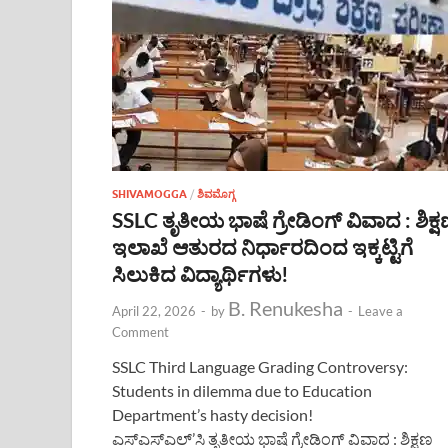
SHIVAMOGGA
/
ಶಿವಮೊಗ್ಗ
SSLC ತೃತೀಯ ಭಾಷೆ ಗ್ರೇಡಿಂಗ್ ವಿವಾದ : ಶಿಕ್
ಇಲಾಖೆ ಆತುರದ ನಿರ್ಧಾರದಿಂದ ಇಕ್ಕಟ್ಟಿಗೆ
ಸಿಲುಕಿದ ವಿದ್ಯಾರ್ಥಿಗಳು!
B. Renukesha
April 22, 2026
-
by
-
Leave a
Comment
SSLC Third Language Grading Controversy:
Students in dilemma due to Education
Department’s hasty decision!
ಎಸ್ಎಸ್ಎಲ್’ಸಿ ತೃತೀಯ ಭಾಷೆ ಗ್ರೇಡಿಂಗ್ ವಿವಾದ : ಶಿಕ್ಷಣ