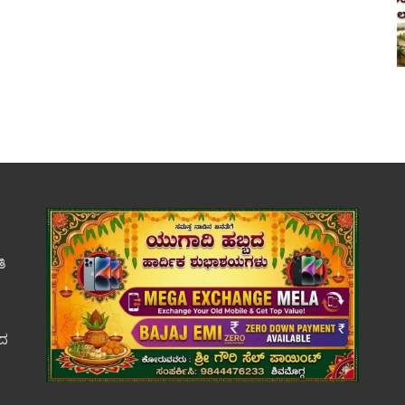
ತಿ
ಕದ