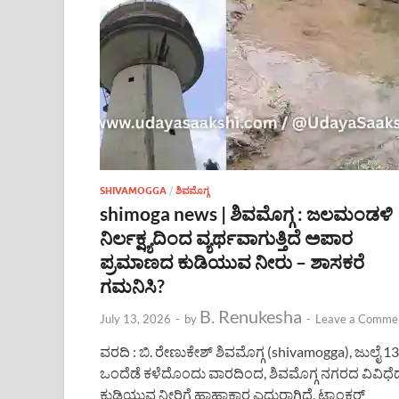
SHIVAMOGGA
/
ಶಿವಮೊಗ್ಗ
shimoga news | ಶಿವಮೊಗ್ಗ : ಜಲಮಂಡಳಿ
ನಿರ್ಲಕ್ಷ್ಯದಿಂದ ವ್ಯರ್ಥವಾಗುತ್ತಿದೆ ಅಪಾರ
ಪ್ರಮಾಣದ ಕುಡಿಯುವ ನೀರು – ಶಾಸಕರೆ
ಗಮನಿಸಿ?
B. Renukesha
July 13, 2026
-
by
-
Leave a Comme
ವರದಿ : ಬಿ. ರೇಣುಕೇಶ್ ಶಿವಮೊಗ್ಗ (shivamogga), ಜುಲೈ 13
ಒಂದೆಡೆ ಕಳೆದೊಂದು ವಾರದಿಂದ, ಶಿವಮೊಗ್ಗ ನಗರದ ವಿವಿಧೆಡ
ಕುಡಿಯುವ ನೀರಿಗೆ ಹಾಹಾಕಾರ ಎದುರಾಗಿದೆ. ಟ್ಯಾಂಕರ್