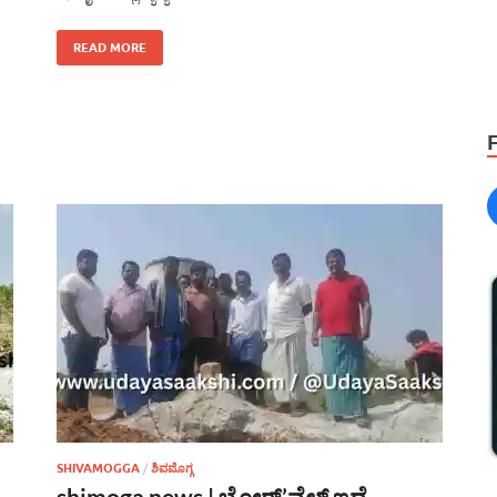
READ MORE
SHIVAMOGGA
/
ಶಿವಮೊಗ್ಗ
shimoga news | ಬೋರ್’ವೆಲ್ ಇದೆ…