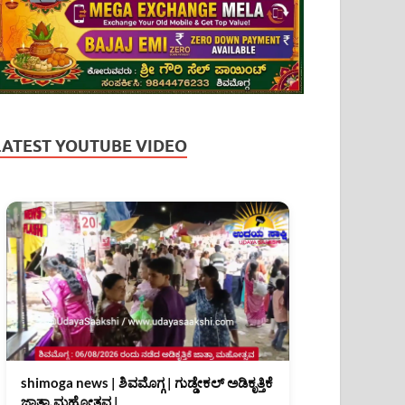
LATEST YOUTUBE VIDEO
shimoga news | ಶಿವಮೊಗ್ಗ | ಗುಡ್ಡೇಕಲ್ ಅಡಿಕೃತ್ತಿಕೆ
ಜಾತ್ರಾ ಮಹೋತ್ಸವ |