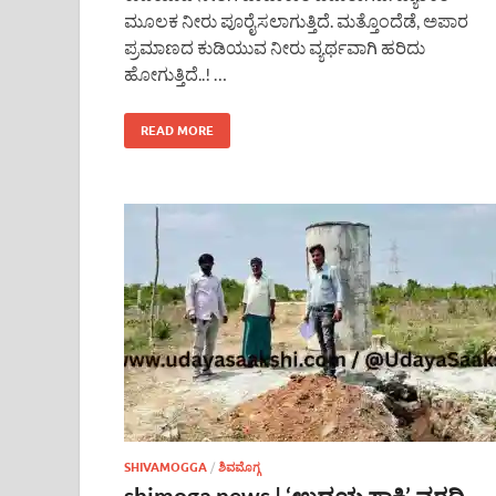
ಮೂಲಕ ನೀರು ಪೂರೈಸಲಾಗುತ್ತಿದೆ. ಮತ್ತೊಂದೆಡೆ, ಅಪಾರ
ಪ್ರಮಾಣದ ಕುಡಿಯುವ ನೀರು ವ್ಯರ್ಥವಾಗಿ ಹರಿದು
ಹೋಗುತ್ತಿದೆ..! …
READ MORE
SHIVAMOGGA
/
ಶಿವಮೊಗ್ಗ
shimoga news | ‘ಉದಯ ಸಾಕ್ಷಿ’ ವರದಿ