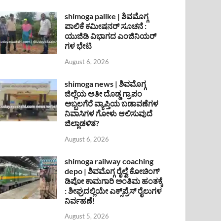
shimoga palike | ಶಿವಮೊಗ್ಗ
ಪಾಲಿಕೆ ಕಮೀಷನರ್ ಸೂಚನೆ :
ಯುಜಿಡಿ ವಿಭಾಗದ ಎಂಜಿನಿಯರ್
ಗಳ ಭೇಟಿ
August 6, 2026
shimoga news | ಶಿವಮೊಗ್ಗ
ಜಿಲ್ಲೆಯ ಅತೀ ದೊಡ್ಡ ಗ್ರಾಪಂ
ಅಬ್ಬಲಗೆರೆ ವ್ಯಾಪ್ತಿಯ ಬಡಾವಣೆಗಳ
ನಿವಾಸಿಗಳ ಗೋಳು ಆಲಿಸುವುದೆ
ಜಿಲ್ಲಾಡಳಿತ?
August 6, 2026
shimoga railway coaching
depo | ಶಿವಮೊಗ್ಗ ರೈಲ್ವೆ ಕೋಚಿಂಗ್
ಡಿಪೋ ಕಾಮಗಾರಿ ಅಂತಿಮ ಹಂತಕ್ಕೆ
: ಶೀಘ್ರದಲ್ಲಿಯೇ ಎಕ್ಸ್‌ಪ್ರೆಸ್ ರೈಲುಗಳ
ನಿರ್ವಹಣೆ!
August 5, 2026