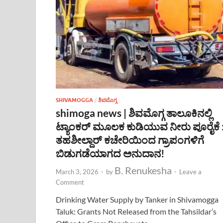
SHIVAMOGGA
/
ಶಿವಮೊಗ್ಗ
shimoga news | ಶಿವಮೊಗ್ಗ ತಾಲೂಕಿನಲ್ಲಿ
ಟ್ಯಾಂಕರ್ ಮೂಲಕ ಕುಡಿಯುವ ನೀರು ಪೂರೈಕೆ 
ತಹಶೀಲ್ದಾರ್ ಕಚೇರಿಯಿಂದ ಗ್ರಾಪಂಗಳಿಗೆ
ಬಿಡುಗಡೆಯಾಗದ ಅನುದಾನ!
B. Renukesha
March 3, 2026
-
by
-
Leave a
Comment
Drinking Water Supply by Tanker in Shivamogga
Taluk: Grants Not Released from the Tahsildar’s