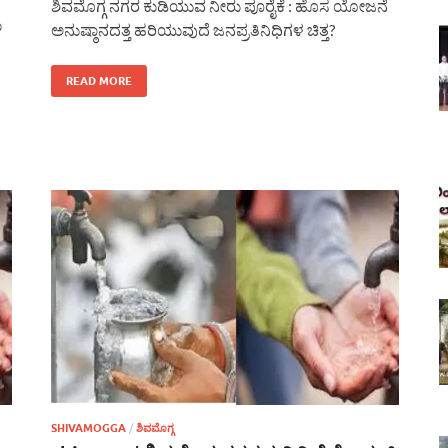
ಶಿವಮೊಗ್ಗ ನಗರ ಕುಡಿಯುವ ನೀರು ಪೂರೈಕೆ : ಹೊಸ ಯೋಜನೆ
ು
ಅನುಷ್ಠಾನದತ್ತ ಹರಿಯುವುದೆ ಜನಪ್ರತಿನಿಧಿಗಳ ಚಿತ್ತ?
READ MORE
SHIVAMOGGA
/
ಶಿವಮೊಗ್ಗ