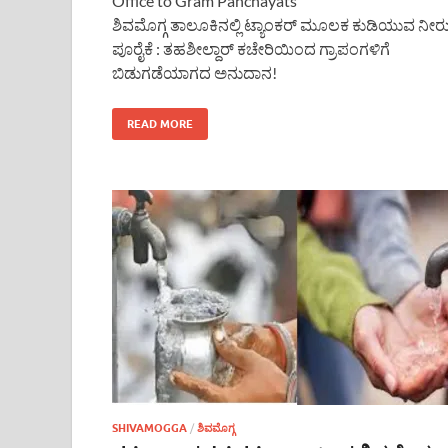
Office to Gram Panchayats
ಶಿವಮೊಗ್ಗ ತಾಲೂಕಿನಲ್ಲಿ ಟ್ಯಾಂಕರ್ ಮೂಲಕ ಕುಡಿಯುವ ನೀರ
ಪೂರೈಕೆ : ತಹಶೀಲ್ದಾರ್ ಕಚೇರಿಯಿಂದ ಗ್ರಾಪಂಗಳಿಗೆ
ಬಿಡುಗಡೆಯಾಗದ ಅನುದಾನ!
READ MORE
SHIVAMOGGA
/
ಶಿವಮೊಗ್ಗ