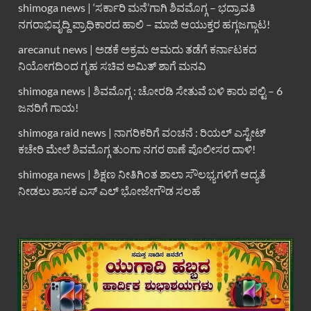
shimoga news | ‘ಸರ್ಕಾರಿ ಮನೆ’ಗಾಗಿ ಶಿವಮೊಗ್ಗ – ಭದ್ರಾವತಿ
ನಗರಾಭಿವೃದ್ದಿ ಪ್ರಾಧಿಕಾರದ ಹಾಲಿ – ಮಾಜಿ ಆಯುಕ್ತರ ಹಗ್ಗಜಗ್ಗಾಟ!
arecanut news | ಅಡಕೆ ಅಕ್ರಮ ಆಮದು ತಡೆಗೆ ಕರ್ನಾಟಕದ
ನಿಯೋಗದಿಂದ ಗೃಹ ಸಚಿವ ಅಮಿತ್ ಶಾಗೆ ಮನವಿ
shimoga news | ಶಿವಮೊಗ್ಗ : ಚೋರಡಿ ಸೇತುವೆ ಬಳಿ ಕಾರು ಪಲ್ಟಿ – 6
ಜನರಿಗೆ ಗಾಯ!
shimoga raid news | ನಾಗರಿಕರಿಗೆ ವಂಚನೆ : ರಿಯಲ್ ಎಸ್ಟೇಟ್
ಕಚೇರಿ ಮೇಲೆ ಶಿವಮೊಗ್ಗ ತುಂಗಾ ನಗರ ಠಾಣೆ ಪೊಲೀಸರ ದಾಳಿ!
shimoga news | ಶಿಕ್ಷಣ ನೀತಿಗಿಂತ ಶಾಲಾ ಸೌಲಭ್ಯಗಳಿಗೆ ಆದ್ಯತೆ
ನೀಡಲು ಶಾಸಕ ಎಸ್ ಎಲ್ ಭೋಜೇಗೌಡ ಸಲಹೆ