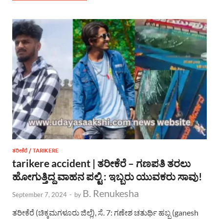
ತರೀಕೆರೆ / TARIKERE
tarikere accident | ತರೀಕೆರೆ – ಗಣಪತಿ ತರಲು
ಹೋಗುತ್ತಿದ್ದ ವಾಹನ ಪಲ್ಟಿ : ಇಬ್ಬರು ಯುವಕರು ಸಾವು!
B. Renukesha
September 7, 2024
-
by
ತರೀಕೆರೆ (ಚಿಕ್ಕಮಗಳೂರು ಜಿಲ್ಲೆ), ಸೆ. 7: ಗಣೇಶ ಚತುರ್ಥಿ ಹಬ್ಬ (ganesh