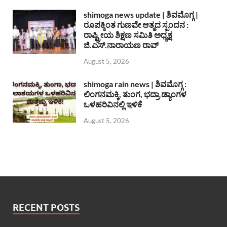
shimoga news update | ಶಿವಮೊಗ್ಗ |
ರೂಪಕ್ಕಿಂತ ಗುಣವೇ ಆತ್ಮದ ಸ್ಪಂದನ :
ರಾಷ್ಟ್ರೀಯ ಶಿಕ್ಷಣ ಸಮಿತಿ ಅಧ್ಯಕ್ಷ
ಜಿ.ಎಸ್.ನಾರಾಯಣ ರಾವ್
August 5, 2026
shimoga rain news | ಶಿವಮೊಗ್ಗ :
ಲಿಂಗನಮಕ್ಕಿ, ತುಂಗ, ಭದ್ರಾ ಡ್ಯಾಂಗಳ
ಒಳಹರಿವಿನಲ್ಲಿ ಇಳಿಕೆ
August 5, 2026
RECENT POSTS