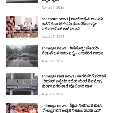
August 7, 2026
arecanut news | ಅಡಕೆ ಅಕ್ರಮ ಆಮದು
ತಡೆಗೆ ಕರ್ನಾಟಕದ ನಿಯೋಗದಿಂದ ಗೃಹ
ಸಚಿವ ಅಮಿತ್ ಶಾಗೆ ಮನವಿ
August 7, 2026
shimoga news | ಶಿವಮೊಗ್ಗ : ಚೋರಡಿ
ಸೇತುವೆ ಬಳಿ ಕಾರು ಪಲ್ಟಿ – 6 ಜನರಿಗೆ ಗಾಯ!
August 7, 2026
shimoga raid news | ನಾಗರಿಕರಿಗೆ ವಂಚನೆ
: ರಿಯಲ್ ಎಸ್ಟೇಟ್ ಕಚೇರಿ ಮೇಲೆ ಶಿವಮೊಗ್ಗ
ತುಂಗಾ ನಗರ ಠಾಣೆ ಪೊಲೀಸರ ದಾಳಿ!
August 6, 2026
shimoga news | ಶಿಕ್ಷಣ ನೀತಿಗಿಂತ ಶಾಲಾ
ಸೌಲಭ್ಯಗಳಿಗೆ ಆದ್ಯತೆ ನೀಡಲು ಶಾಸಕ ಎಸ್