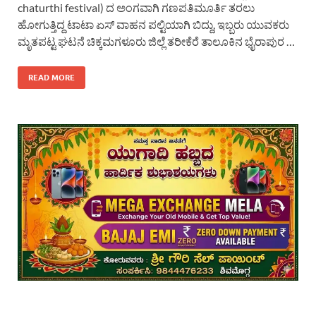
chaturthi festival) ದ ಅಂಗವಾಗಿ ಗಣಪತಿಮೂರ್ತಿ ತರಲು
ಹೋಗುತ್ತಿದ್ದ ಟಾಟಾ ಏಸ್ ವಾಹನ ಪಲ್ಟಿಯಾಗಿ ಬಿದ್ದು, ಇಬ್ಬರು ಯುವಕರು
ಮೃತಪಟ್ಟ ಘಟನೆ ಚಿಕ್ಕಮಗಳೂರು ಜಿಲ್ಲೆ ತರೀಕೆರೆ ತಾಲೂಕಿನ ಭೈರಾಪುರ …
READ MORE