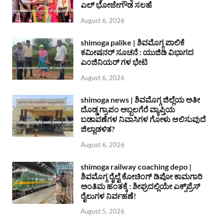
ಎಲ್ ಭೋಜೇಗೌಡ ಸಲಹೆ
August 6, 2026
shimoga palike | ಶಿವಮೊಗ್ಗ ಪಾಲಿಕೆ
ಕಮೀಷನರ್ ಸೂಚನೆ : ಯುಜಿಡಿ ವಿಭಾಗದ
ಎಂಜಿನಿಯರ್ ಗಳ ಭೇಟಿ
August 6, 2026
shimoga news | ಶಿವಮೊಗ್ಗ ಜಿಲ್ಲೆಯ ಅತೀ
ದೊಡ್ಡ ಗ್ರಾಪಂ ಅಬ್ಬಲಗೆರೆ ವ್ಯಾಪ್ತಿಯ
ಬಡಾವಣೆಗಳ ನಿವಾಸಿಗಳ ಗೋಳು ಆಲಿಸುವುದೆ
ಜಿಲ್ಲಾಡಳಿತ?
August 6, 2026
shimoga railway coaching depo |
ಶಿವಮೊಗ್ಗ ರೈಲ್ವೆ ಕೋಚಿಂಗ್ ಡಿಪೋ ಕಾಮಗಾರಿ
ಅಂತಿಮ ಹಂತಕ್ಕೆ : ಶೀಘ್ರದಲ್ಲಿಯೇ ಎಕ್ಸ್‌ಪ್ರೆಸ್
ರೈಲುಗಳ ನಿರ್ವಹಣೆ!
August 5, 2026