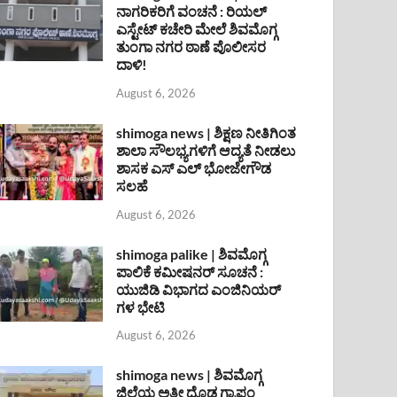
ನಾಗರಿಕರಿಗೆ ವಂಚನೆ : ರಿಯಲ್
ಎಸ್ಟೇಟ್ ಕಚೇರಿ ಮೇಲೆ ಶಿವಮೊಗ್ಗ
ತುಂಗಾ ನಗರ ಠಾಣೆ ಪೊಲೀಸರ
ದಾಳಿ!
August 6, 2026
shimoga news | ಶಿಕ್ಷಣ ನೀತಿಗಿಂತ
ಶಾಲಾ ಸೌಲಭ್ಯಗಳಿಗೆ ಆದ್ಯತೆ ನೀಡಲು
ಶಾಸಕ ಎಸ್ ಎಲ್ ಭೋಜೇಗೌಡ
ಸಲಹೆ
August 6, 2026
shimoga palike | ಶಿವಮೊಗ್ಗ
ಪಾಲಿಕೆ ಕಮೀಷನರ್ ಸೂಚನೆ :
ಯುಜಿಡಿ ವಿಭಾಗದ ಎಂಜಿನಿಯರ್
ಗಳ ಭೇಟಿ
August 6, 2026
shimoga news | ಶಿವಮೊಗ್ಗ
ಜಿಲ್ಲೆಯ ಅತೀ ದೊಡ್ಡ ಗ್ರಾಪಂ