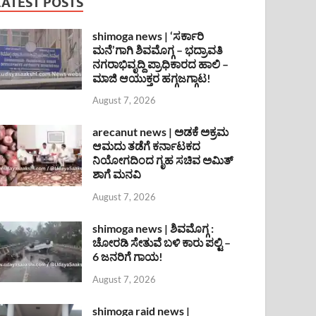
LATEST POSTS
shimoga news | ‘ಸರ್ಕಾರಿ
ಮನೆ’ಗಾಗಿ ಶಿವಮೊಗ್ಗ – ಭದ್ರಾವತಿ
ನಗರಾಭಿವೃದ್ದಿ ಪ್ರಾಧಿಕಾರದ ಹಾಲಿ –
ಮಾಜಿ ಆಯುಕ್ತರ ಹಗ್ಗಜಗ್ಗಾಟ!
August 7, 2026
arecanut news | ಅಡಕೆ ಅಕ್ರಮ
ಆಮದು ತಡೆಗೆ ಕರ್ನಾಟಕದ
ನಿಯೋಗದಿಂದ ಗೃಹ ಸಚಿವ ಅಮಿತ್
ಶಾಗೆ ಮನವಿ
August 7, 2026
shimoga news | ಶಿವಮೊಗ್ಗ :
ಚೋರಡಿ ಸೇತುವೆ ಬಳಿ ಕಾರು ಪಲ್ಟಿ –
6 ಜನರಿಗೆ ಗಾಯ!
August 7, 2026
shimoga raid news |