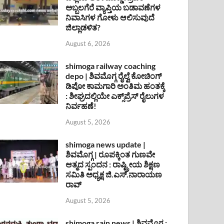
ಅಬ್ಬಲಗೆರೆ ವ್ಯಾಪ್ತಿಯ ಬಡಾವಣೆಗಳ
ನಿವಾಸಿಗಳ ಗೋಳು ಆಲಿಸುವುದೆ
ಜಿಲ್ಲಾಡಳಿತ?
August 6, 2026
shimoga railway coaching
depo | ಶಿವಮೊಗ್ಗ ರೈಲ್ವೆ ಕೋಚಿಂಗ್
ಡಿಪೋ ಕಾಮಗಾರಿ ಅಂತಿಮ ಹಂತಕ್ಕೆ
: ಶೀಘ್ರದಲ್ಲಿಯೇ ಎಕ್ಸ್‌ಪ್ರೆಸ್ ರೈಲುಗಳ
ನಿರ್ವಹಣೆ!
August 5, 2026
shimoga news update |
ಶಿವಮೊಗ್ಗ | ರೂಪಕ್ಕಿಂತ ಗುಣವೇ
ಆತ್ಮದ ಸ್ಪಂದನ : ರಾಷ್ಟ್ರೀಯ ಶಿಕ್ಷಣ
ಸಮಿತಿ ಅಧ್ಯಕ್ಷ ಜಿ.ಎಸ್.ನಾರಾಯಣ
ರಾವ್
August 5, 2026
shimoga rain news | ಶಿವಮೊಗ್ಗ :