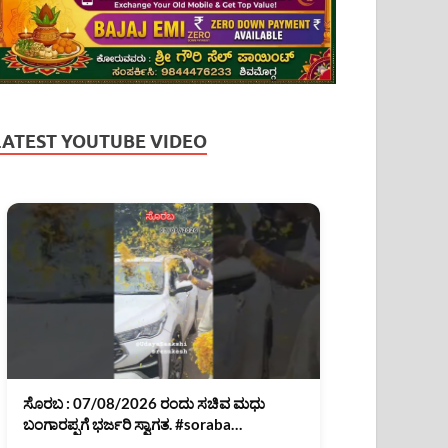
LATEST YOUTUBE VIDEO
ಸೊರಬ : 07/08/2026 ರಂದು ಸಚಿವ ಮಧು
ಬಂಗಾರಪ್ಪಗೆ ಭರ್ಜರಿ ಸ್ವಾಗತ. #soraba
#MadhuBangarappa #shimoga #shorts