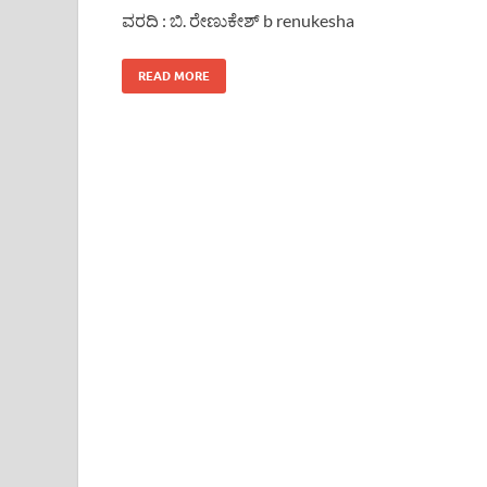
ವರದಿ : ಬಿ. ರೇಣುಕೇಶ್ b renukesha
READ MORE