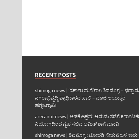
RECENT POSTS
shimoga news | ‘ಸರ್ಕಾರಿ ಮನೆ’ಗಾಗಿ ಶಿವಮೊಗ್ಗ – ಭದ್ರಾವ
ನಗರಾಭಿವೃದ್ದಿ ಪ್ರಾಧಿಕಾರದ ಹಾಲಿ – ಮಾಜಿ ಆಯುಕ್ತರ
ಹಗ್ಗಜಗ್ಗಾಟ!
arecanut news | ಅಡಕೆ ಅಕ್ರಮ ಆಮದು ತಡೆಗೆ ಕರ್ನಾಟ
ನಿಯೋಗದಿಂದ ಗೃಹ ಸಚಿವ ಅಮಿತ್ ಶಾಗೆ ಮನವಿ
shimoga news | ಶಿವಮೊಗ್ಗ : ಚೋರಡಿ ಸೇತುವೆ ಬಳಿ ಕಾರು