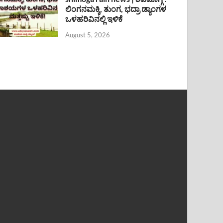
ಲಿಂಗನಮಕ್ಕಿ, ತುಂಗ, ಭದ್ರಾ ಡ್ಯಾಂಗಳ
ಒಳಹರಿವಿನಲ್ಲಿ ಇಳಿಕೆ
August 5, 2026