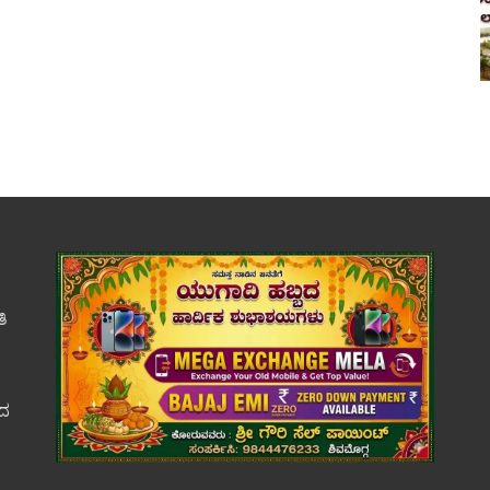
ತಿ
ಕದ